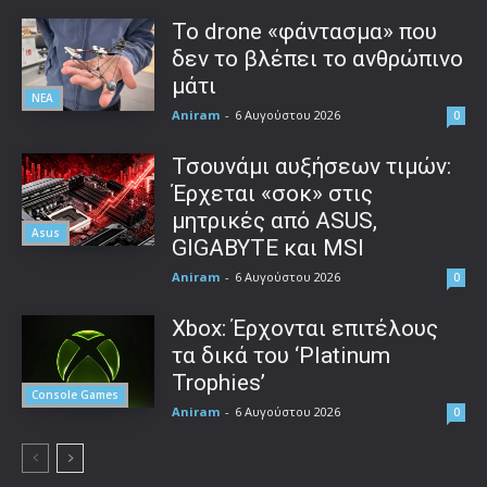
Το drone «φάντασμα» που
δεν το βλέπει το ανθρώπινο
μάτι
ΝΕΑ
Aniram
-
6 Αυγούστου 2026
0
Τσουνάμι αυξήσεων τιμών:
Έρχεται «σοκ» στις
μητρικές από ASUS,
Asus
GIGABYTE και MSI
Aniram
-
6 Αυγούστου 2026
0
Xbox: Έρχονται επιτέλους
τα δικά του ‘Platinum
Trophies’
Console Games
Aniram
-
6 Αυγούστου 2026
0