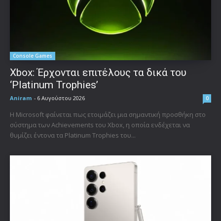
Console Games
Xbox: Έρχονται επιτέλους τα δικά του
‘Platinum Trophies’
Aniram
-
6 Αυγούστου 2026
0
Η Microsoft φαίνεται πως ετοιμάζει μια σημαντική προσθήκη στο
σύστημα των Achievements του Xbox, η οποία ενδέχεται να
θυμίζει έντονα τα Platinum Trophies του...