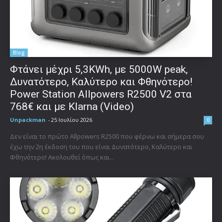
Blog
Φτάνει μέχρι 5,3KWh, με 5000W peak,
Δυνατότερο, Καλύτερο και Φθηνότερο!
Power Station Allpowers R2500 V2 στα
768€ και με Klarna (Video)
Unpackman
-
25 Ιουλίου 2026
0
Δεν είναι το πρώτο Allpowers R2500 που φέρνω και σήμερα σου
έχω την 2η έκδοση του που είναι Δυνατότερο, Καλύτερο και
Φθηνότερο! Ακολουθεί όπως και...