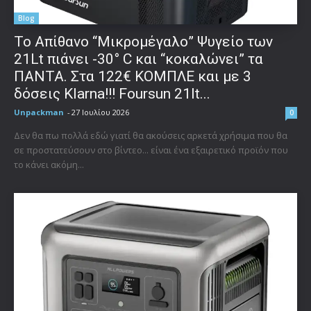
Blog
Το Απίθανο “Μικρομέγαλο” Ψυγείο των
21Lt πιάνει -30° C και “κοκαλώνει” τα
ΠΑΝΤΑ. Στα 122€ ΚΟΜΠΛΕ και με 3
δόσεις Klarna!!! Foursun 21lt...
Unpackman
-
27 Ιουλίου 2026
0
Δεν θα πω πολλά εδώ γιατί θα ακούσεις αρκετά χρήσιμα που θα
σε προστατεύσουν στο βίντεο... είναι ένα εξαιρετικό προϊόν που
το κάνει ακόμη...