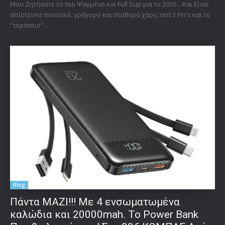
Μου Ζητήσατε το πιο Ψαγμένο και Full Sup για το 2026... Και Είναι
απίστευτα ποιοτικό, γρήγορο και σταθερό χάρις στα 3 Fin's και το
"τεράστιο"...
Blog
Πάντα ΜΑΖΙ!!! Με 4 ενσωματωμένα
καλώδια και 20000mah. Το Power Bank