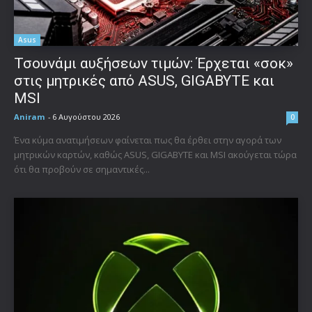
Asus
Τσουνάμι αυξήσεων τιμών: Έρχεται «σοκ»
στις μητρικές από ASUS, GIGABYTE και
MSI
Aniram
-
6 Αυγούστου 2026
0
Ένα κύμα ανατιμήσεων φαίνεται πως θα έρθει στην αγορά των
μητρικών καρτών, καθώς ASUS, GIGABYTE και MSI ακούγεται τώρα
ότι θα προβούν σε σημαντικές...