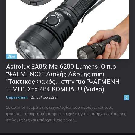
Blog
Astrolux ΕΑ05: Με 6200 Lumens! Ο πιο
“ΨΑΓΜΕΝΟΣ” Διπλής Δέσμης mini
“Τακτικός Φακός… στην πιο “ΨΑΓΜΕΝΗ
ΤΙΜΗ”. Στα 48€ ΚΟΜΠΛΕ!!! (Video)
Unpackman
-
22 Ιουλίου 2026
0
Σε αυτό το κομμάτι της τεχνολογίας που περιέχει και τους
φακούς... πραγματικά μπορείς να χαθείς γιατί υπάρχουν, άπειρες
επιλογές λες και υπάρχει ένας φακός...