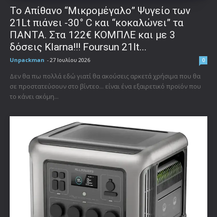
Το Απίθανο “Μικρομέγαλο” Ψυγείο των
21Lt πιάνει -30° C και “κοκαλώνει” τα
ΠΑΝΤΑ. Στα 122€ ΚΟΜΠΛΕ και με 3
δόσεις Klarna!!! Foursun 21lt...
Unpackman
-
27 Ιουλίου 2026
0
Δεν θα πω πολλά εδώ γιατί θα ακούσεις αρκετά χρήσιμα που θα
σε προστατεύσουν στο βίντεο... είναι ένα εξαιρετικό προϊόν που
το κάνει ακόμη...