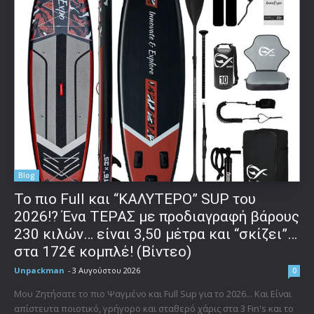
Blog
To πιο Full και “ΚΑΛΥΤΕΡΟ” SUP του
2026!? Ένα ΤΕΡΑΣ με προδιαγραφή βάρους
230 κιλών… είναι 3,50 μέτρα και “σκίζει”…
στα 172€ κομπλέ! (Βίντεο)
Unpackman
-
3 Αυγούστου 2026
0
Μου Ζητήσατε το πιο Ψαγμένο και Full Sup για το 2026... Και Είναι
απίστευτα ποιοτικό, γρήγορο και σταθερό χάρις στα 3 Fin's και το