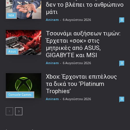
δεν το βλέπει το ανθρώπινο
μάτι
ΝΕΑ
Aniram
-
6 Αυγούστου 2026
0
Τσουνάμι αυξήσεων τιμών:
Έρχεται «σοκ» στις
μητρικές από ASUS,
Asus
GIGABYTE και MSI
Aniram
-
6 Αυγούστου 2026
0
Xbox: Έρχονται επιτέλους
τα δικά του ‘Platinum
Trophies’
Console Games
Aniram
-
6 Αυγούστου 2026
0