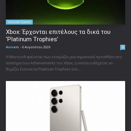
Console Games
Xbox: Έρχονται επιτέλους τα δικά του
‘Platinum Trophies’
Aniram
-
6 Αυγούστου 2026
0
Η Microsoft φαίνεται πως ετοιμάζει μια σημαντική προσθήκη στο
σύστημα των Achievements του Xbox, η οποία ενδέχεται να
θυμίζει έντονα τα Platinum Trophies του...