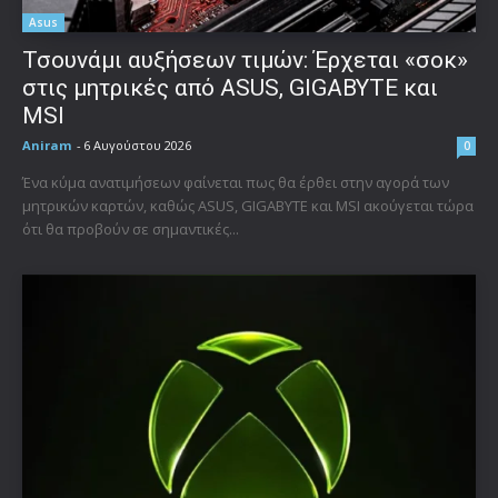
Asus
Τσουνάμι αυξήσεων τιμών: Έρχεται «σοκ»
στις μητρικές από ASUS, GIGABYTE και
MSI
Aniram
-
6 Αυγούστου 2026
0
Ένα κύμα ανατιμήσεων φαίνεται πως θα έρθει στην αγορά των
μητρικών καρτών, καθώς ASUS, GIGABYTE και MSI ακούγεται τώρα
ότι θα προβούν σε σημαντικές...