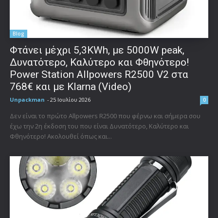
Blog
Φτάνει μέχρι 5,3KWh, με 5000W peak,
Δυνατότερο, Καλύτερο και Φθηνότερο!
Power Station Allpowers R2500 V2 στα
768€ και με Klarna (Video)
Unpackman
-
25 Ιουλίου 2026
0
Δεν είναι το πρώτο Allpowers R2500 που φέρνω και σήμερα σου
έχω την 2η έκδοση του που είναι Δυνατότερο, Καλύτερο και
Φθηνότερο! Ακολουθεί όπως και...