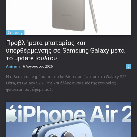
Samsung
Προβλήματα μπαταρίας και
υπερθέρμανσης σε Samsung Galaxy μετά
το update Ιουλίου
Aniram
-
6 Αυγούστου 2026
0
Η τελευταία ενημέρωση του Ιουλίου που έφτασε στα Galaxy S25
Ultra, τα Galaxy S26 Ultra και άλλες συσκευές της εταιρείας,
φαίνεται πως έφερε μαζί...