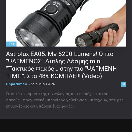
Blog
Astrolux ΕΑ05: Με 6200 Lumens! Ο πιο
“ΨΑΓΜΕΝΟΣ” Διπλής Δέσμης mini
“Τακτικός Φακός… στην πιο “ΨΑΓΜΕΝΗ
ΤΙΜΗ”. Στα 48€ ΚΟΜΠΛΕ!!! (Video)
Unpackman
-
22 Ιουλίου 2026
0
Σε αυτό το κομμάτι της τεχνολογίας που περιέχει και τους
φακούς... πραγματικά μπορείς να χαθείς γιατί υπάρχουν, άπειρες
επιλογές λες και υπάρχει ένας φακός...