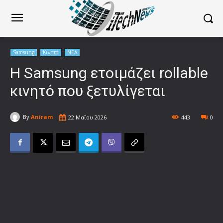
Samsung
Κινητά
ΝΕΑ
Η Samsung ετοιμάζει rollable
κινητό που ξετυλίγεται
By
Aniram
22 Μαΐου 2026
443
0