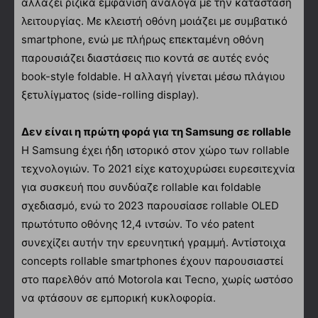
αλλάζει ριζικά εμφάνιση ανάλογα με την κατάσταση
λειτουργίας. Με κλειστή οθόνη μοιάζει με συμβατικό
smartphone, ενώ με πλήρως επεκταμένη οθόνη
παρουσιάζει διαστάσεις πιο κοντά σε αυτές ενός
book-style foldable. Η αλλαγή γίνεται μέσω πλάγιου
ξετυλίγματος (side-rolling display).
Δεν είναι η πρώτη φορά για τη Samsung σε rollable
Η Samsung έχει ήδη ιστορικό στον χώρο των rollable
τεχνολογιών. Το 2021 είχε κατοχυρώσει ευρεσιτεχνία
για συσκευή που συνδύαζε rollable και foldable
σχεδιασμό, ενώ το 2023 παρουσίασε rollable OLED
πρωτότυπο οθόνης 12,4 ιντσών. Το νέο patent
συνεχίζει αυτήν την ερευνητική γραμμή. Αντίστοιχα
concepts rollable smartphones έχουν παρουσιαστεί
στο παρελθόν από Motorola και Tecno, χωρίς ωστόσο
να φτάσουν σε εμπορική κυκλοφορία.