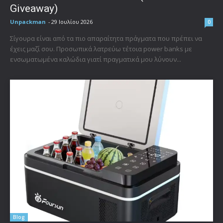
Giveaway)
Unpackman
-
29 Ιουλίου 2026
0
Σίγουρα είναι από τα πιο απαραίτητα πράγματα που πρέπει να
έχεις μαζί σου. Προσωπικά λατρεύω τέτοια power banks με
ενσωματωμένα καλώδια γιατί πραγματικά μου λύνουν...
Blog