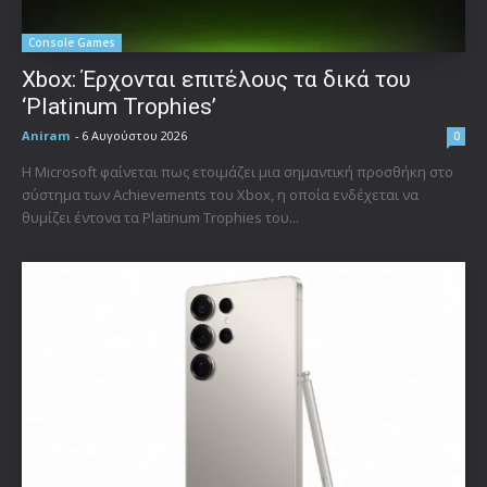
Console Games
Xbox: Έρχονται επιτέλους τα δικά του
‘Platinum Trophies’
Aniram
-
6 Αυγούστου 2026
0
Η Microsoft φαίνεται πως ετοιμάζει μια σημαντική προσθήκη στο
σύστημα των Achievements του Xbox, η οποία ενδέχεται να
θυμίζει έντονα τα Platinum Trophies του...