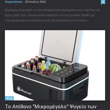
Unpackman
-
29 Ιουλίου 2026
0
Σίγουρα είναι από τα πιο απαραίτητα πράγματα που πρέπει να
έχεις μαζί σου. Προσωπικά λατρεύω τέτοια power banks με
ενσωματωμένα καλώδια γιατί πραγματικά μου λύνουν...
Blog
Το Απίθανο “Μικρομέγαλο” Ψυγείο των