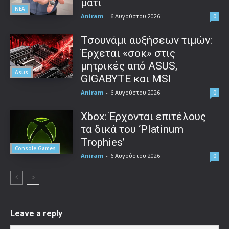
μάτι
ΝΕΑ
Aniram
-
6 Αυγούστου 2026
0
Τσουνάμι αυξήσεων τιμών:
Έρχεται «σοκ» στις
μητρικές από ASUS,
Asus
GIGABYTE και MSI
Aniram
-
6 Αυγούστου 2026
0
Xbox: Έρχονται επιτέλους
τα δικά του ‘Platinum
Trophies’
Console Games
Aniram
-
6 Αυγούστου 2026
0
Leave a reply