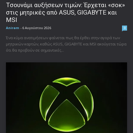
Τσουνάμι αυξήσεων τιμών: Έρχεται «σοκ»
στις μητρικές από ASUS, GIGABYTE και
MSI
Aniram
-
6 Αυγούστου 2026
0
Ένα κύμα ανατιμήσεων φαίνεται πως θα έρθει στην αγορά των
μητρικών καρτών, καθώς ASUS, GIGABYTE και MSI ακούγεται τώρα
ότι θα προβούν σε σημαντικές...