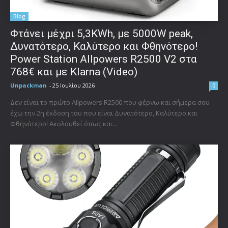
Blog
Φτάνει μέχρι 5,3KWh, με 5000W peak,
Δυνατότερο, Καλύτερο και Φθηνότερο!
Power Station Allpowers R2500 V2 στα
768€ και με Klarna (Video)
Unpackman
-
25 Ιουλίου 2026
0
Δεν είναι το πρώτο Allpowers R2500 που φέρνω και σήμερα σου
έχω την 2η έκδοση του που είναι Δυνατότερο, Καλύτερο και
Φθηνότερο! Ακολουθεί όπως και...