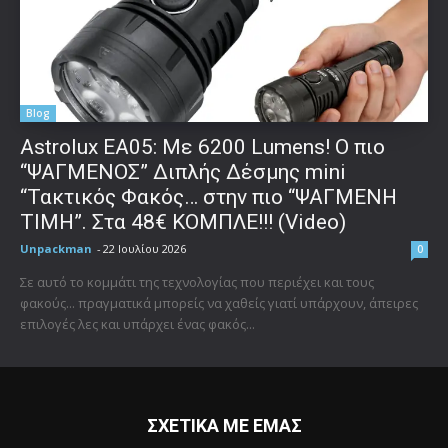
Blog
Astrolux ΕΑ05: Με 6200 Lumens! Ο πιο
“ΨΑΓΜΕΝΟΣ” Διπλής Δέσμης mini
“Τακτικός Φακός… στην πιο “ΨΑΓΜΕΝΗ
ΤΙΜΗ”. Στα 48€ ΚΟΜΠΛΕ!!! (Video)
Unpackman
-
22 Ιουλίου 2026
0
Σε αυτό το κομμάτι της τεχνολογίας που περιέχει και τους
φακούς... πραγματικά μπορείς να χαθείς γιατί υπάρχουν, άπειρες
επιλογές λες και υπάρχει ένας φακός...
ΣΧΕΤΙΚΑ ΜΕ ΕΜΑΣ