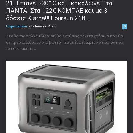
21Lt πιάνει -30° C και “κοκαλώνει” τα
ΠΑΝΤΑ. Στα 122€ ΚΟΜΠΛΕ και με 3
δόσεις Klarna!!! Foursun 21lt...
Unpackman
-
27 Ιουλίου 2026
0
Δεν θα πω πολλά εδώ γιατί θα ακούσεις αρκετά χρήσιμα που θα
σε προστατεύσουν στο βίντεο... είναι ένα εξαιρετικό προϊόν που
το κάνει ακόμη...