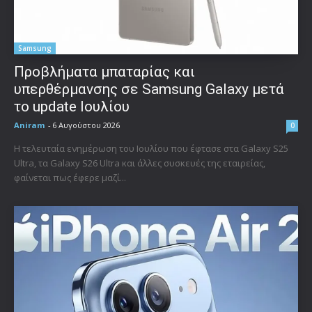
Samsung
Προβλήματα μπαταρίας και
υπερθέρμανσης σε Samsung Galaxy μετά
το update Ιουλίου
Aniram
-
6 Αυγούστου 2026
0
Η τελευταία ενημέρωση του Ιουλίου που έφτασε στα Galaxy S25
Ultra, τα Galaxy S26 Ultra και άλλες συσκευές της εταιρείας,
φαίνεται πως έφερε μαζί...