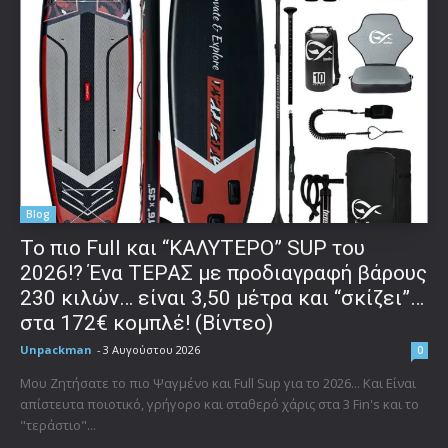
Blog
To πιο Full και “ΚΑΛΥΤΕΡΟ” SUP του
2026!? Ένα ΤΕΡΑΣ με προδιαγραφή βάρους
230 κιλών… είναι 3,50 μέτρα και “σκίζει”…
στα 172€ κομπλέ! (Βίντεο)
Unpackman
-
3 Αυγούστου 2026
0
Μου Ζητήσατε το πιο Ψαγμένο και Full Sup για το 2026... Και Είναι
απίστευτα ποιοτικό, γρήγορο και σταθερό χάρις στα 3 Fin's και το
"τεράστιο"...