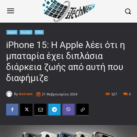
Apple
Κινητά
ΝΕΑ
iPhone 15: Η Apple λέει ότι η
μπαταρία έχει διπλάσια
διάρκεια ζωής από αυτή που
διαφήμιζε
By
Aniram
21 Φεβρουαρίου 2024
527
0