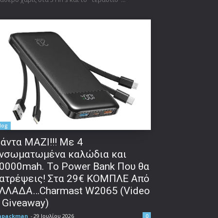
log
άντα ΜΑΖΙ!!! Με 4
νσωματωμένα καλώδια και
0000mah. Το Power Bank Που θα
ατρέψεις! Στα 29€ ΚΟΜΠΛΕ Από
ΛΛΑΔΑ…Charmast W2065 (Video
 Giveaway)
npackman
-
29 Ιουλίου 2026
0