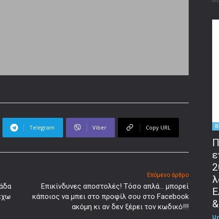
B
Telegram
Viber
Copy URL
Π
ε
2
Επόμενο άρθρο
λ
λάδα
Επικίνδυνες αποστολές! Τόσο απλά… μπορεί
Ε
 έχω
κάποιος να μπει στο προφίλ σου στο Facebook
&
ακόμη κι αν δεν ξέρει τον κωδικό!!!
U