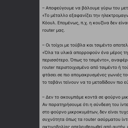
– Αποφεύγουμε να βάλουμε γύρω του μετ
«Το μέταλλο εξαφανίζει την ηλεκτρομαγν
Κόουλ. Επομένως, π.χ. η κουζίνα δεν είν
router μας.
– Οι τοίχοι με τούβλα και τσιμέντο αποτελ
«Όλα τα υλικά απορροφούν ένα μέρος της
περισσότερο. Όπως το τσιμέντο», αναφέρε
router περιστοιχισμένο από τσιμέντο ή τ
φτάσει σε πιο απομακρυσμένες γωνιές του
το ταβάνι τείνουν να το μεταδίδουν πιο ε
– Δεν το ακουμπάμε κοντά σε φούρνο μι
Αν παρατηρήσουμε ότι η σύνδεση του ίντ
στο φούρνο μικροκυμάτων, δεν είναι τυχα
συχνότητα όπως τα router ασύρματου ίντε
ακτινοβολίας απελευθερωθεί από αυτήν, 