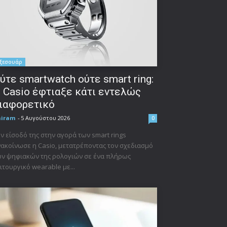
ξεσουάρ
ύτε smartwatch ούτε smart ring:
 Casio έφτιαξε κάτι εντελώς
ιαφορετικό
niram
-
5 Αυγούστου 2026
0
ν είσοδό της στην αγορά των smart rings
ακοίνωσε η Casio, μετατρέποντας τον σχεδιασμό
ν ψηφιακών της ρολογιών σε ένα πλήρως
ιτουργικό wearable με...