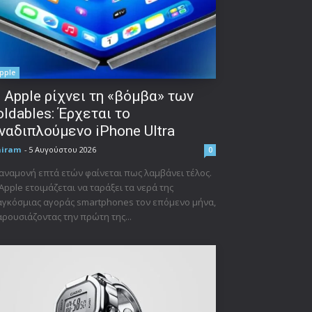
pple
 Apple ρίχνει τη «βόμβα» των
oldables: Έρχεται το
ναδιπλούμενο iPhone Ultra
niram
-
5 Αυγούστου 2026
0
αναμονή επτά ετών φαίνεται πως λαμβάνει τέλος.
Apple ετοιμάζεται να ταράξει τα νερά της
γκόσμιας αγοράς smartphones τον επόμενο μήνα,
ρουσιάζοντας την πρώτη της...