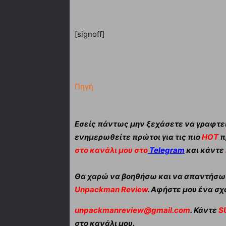
[signoff]
Πηγή
Εσείς πάντως μην ξεχάσετε να γραφτεί
ενημερωθείτε πρώτοι για τις πιο
HOT
π
στο κανάλι μου στο
Telegram
και κάντε
Θα χαρώ να βοηθήσω και να απαντήσω α
Unpackman Review
. Αφήστε μου ένα σχό
unpackmanreview@gmail.com
. Κάντε
S
στο κανάλι μου.