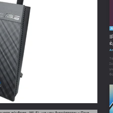
A
I
έ
A
Τα
Σε
γι
θα
ρματη σύνδεση -Wi-Fi- να μην διακόπτεται – Ποια