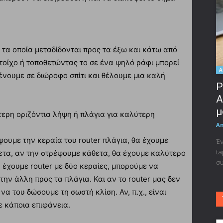
, τα οποία μεταδίδονται προς τα έξω και κάτω από
 τοίχο ή τοποθετώντας το σε ένα ψηλό ράφι μπορεί
A
ένουμε σε διώροφο σπίτι και θέλουμε μια καλή
Ρ
A
μ
τερη οριζόντια λήψη ή πλάγια για καλύτερη
A
ψουμε την κεραία του router πλάγια, θα έχουμε
Έν
ta
ετα, αν την στρέψουμε κάθετα, θα έχουμε καλύτερο
συ
υ έχουμε router με δύο κεραίες, μπορούμε να
την άλλη προς τα πλάγια. Και αν το router μας δεν
να του δώσουμε τη σωστή κλίση. Αν, π.χ., είναι
 κάποια επιφάνεια.