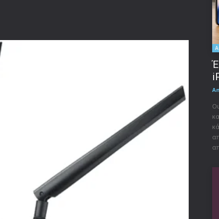
A
Έ
i
A
Οι
κα
κά
απ
απ