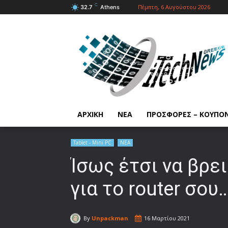
C
Πέμπτη, 6 Αυγούστου 2026
32.7
Athens
ΑΡΧΙΚΗ
ΝΕΑ
ΠΡΟΣΦΟΡΕΣ – ΚΟΥΠΟ
Tablet - Mini PC
ΝΕΑ
Ίσως έτσι να βρε
για το router σου
By
Unpackman
16 Μαρτίου 2021