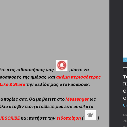
B
T
τε στις ειδοποιήσεις μας
, ώστε να
τ
ροσφορές της ημέρας και
ακόμη περισσότερες
π
Like & Share
την σελίδα μας στο Facebook.
ε
σ
πορίες σας. Θα με βρείτε στο
Messenger
ως
U
λιο στο βίντεο ή στείλετε μου ένα email στο
Μο
UBSCRIBE
και πατήστε την
ειδοποίηση
(
)
20
στ