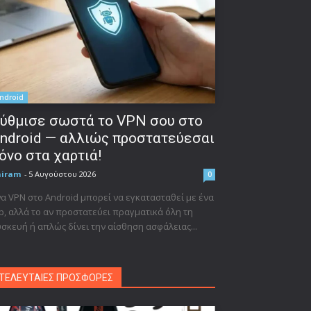
ndroid
ύθμισε σωστά το VPN σου στο
ndroid — αλλιώς προστατεύεσαι
όνο στα χαρτιά!
niram
-
5 Αυγούστου 2026
0
α VPN στο Android μπορεί να εγκατασταθεί με ένα
p, αλλά το αν προστατεύει πραγματικά όλη τη
σκευή ή απλώς δίνει την αίσθηση ασφάλειας...
ΤΕΛΕΥΤΑΙΕΣ ΠΡΟΣΦΟΡΕΣ