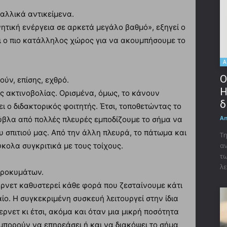
αλλικά αντικείμενα.
ητική ενέργεια σε αρκετά μεγάλο βαθμό», εξηγεί ο
αι ο πιο κατάλληλος χώρος για να ακουμπήσουμε το
Α
Ο
ούν, επίσης, εχθρό.
Η
 ακτινοβολίας. Ορισμένα, όμως, το κάνουν
δ
ι ο διδακτορικός φοιτητής. Έτσι, τοποθετώντας το
A
ούβλα από πολλές πλευρές εμποδίζουμε το σήμα να
 σπιτιού μας. Από την άλλη πλευρά, το πάτωμα και
Τη
ύκολα συγκριτικά με τους τοίχους.
αν
τω
λε
κροκυμάτων.
ερνετ καθυστερεί κάθε φορά που ζεσταίνουμε κάτι
ίο. Η συγκεκριμένη συσκευή λειτουργεί στην ίδια
ρνετ κι έτσι, ακόμα και όταν μια μικρή ποσότητα
μπορούν να επηρεάσει ή και να διακόψει το σήμα