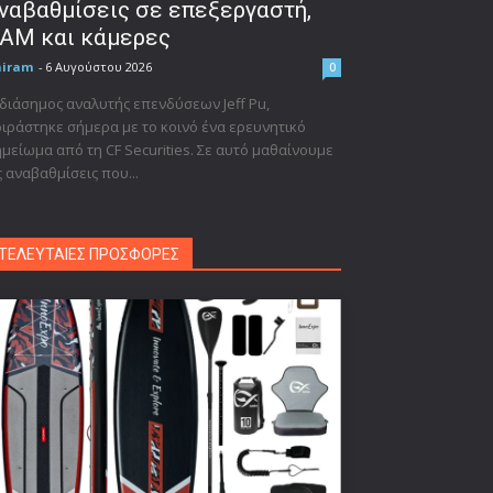
ναβαθμίσεις σε επεξεργαστή,
AM και κάμερες
niram
-
6 Αυγούστου 2026
0
διάσημος αναλυτής επενδύσεων Jeff Pu,
ιράστηκε σήμερα με το κοινό ένα ερευνητικό
μείωμα από τη CF Securities. Σε αυτό μαθαίνουμε
ς αναβαθμίσεις που...
ΤΕΛΕΥΤΑΙΕΣ ΠΡΟΣΦΟΡΕΣ