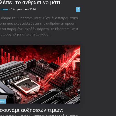
λέπει το ανθρώπινο μάτι
niram
-
6 Αυγούστου 2026
0
 όνομά του Phantom Twist. Είναι ένα πειραματικό
one που εκμεταλλεύεται την ανθρώπινη όραση
α να παραμένει σχεδόν αόρατο. Το Phantom Twist
μιουργήθηκε από μηχανικούς...
sus
σουνάμι αυξήσεων τιμών: