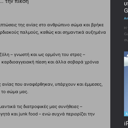
… την πίεση
υ
G
A
πιπτώσεις της ανίας στο ανθρώπινο σώμα και βρήκε
Η 
αρδιακούς παλμούς, καθώς και σημαντικά αυξημένα
Ga
συ
ιζόλη – γνωστή και ως ορμόνη του στρες –
η καρδιοαγγειακή πίεση και άλλα σοβαρά χρόνια
ης ανίας που αναφέρθηκαν, υπάρχουν και έμμεσες,
 το σώμα μας.
ντικά τις διατροφικές μας συνήθειες –
ητά και junk food – ενώ συχνά περιορίζει την
A
i