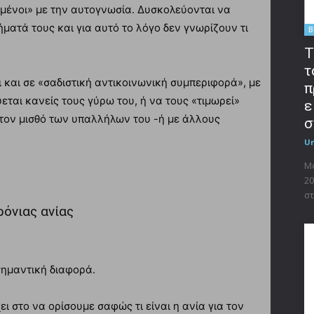
μένοι» με την αυτογνωσία. Δυσκολεύονται να
ήματά τους και για αυτό το λόγο δεν γνωρίζουν τι
B
T
τ
ι και σε «σαδιστική αντικοινωνική συμπεριφορά», με
π
ται κανείς τους γύρω του, ή να τους «τιμωρεί»
ε
τον μισθό των υπαλλήλων του -ή με άλλους
σ
U
Μο
20
στ
ρόνιας ανίας
σημαντική διαφορά.
ι στο να ορίσουμε σαφώς τι είναι η ανία για τον