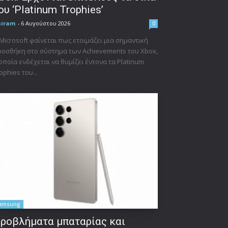
ου ‘Platinum Trophies’
niram
-
6 Αυγούστου 2026
0
Microsoft φαίνεται πως ετοιμάζει μια σημαντική
οσθήκη στο σύστημα των Achievements του Xbox,
οποία ενδέχεται να θυμίζει έντονα τα Platinum
ophies του...
amsung
ροβλήματα μπαταρίας και