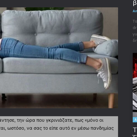
β
A
Το
dr
γι
δη
ντησε, την ώρα που γκρινιάζατε, πως «μόνο οι
A
αι, ωστόσο, να σας το είπε αυτό εν μέσω πανδημίας
Τ