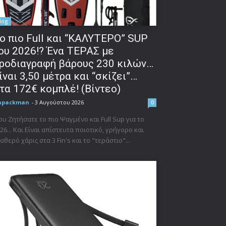
log
o πιο Full και “ΚΑΛΥΤΕΡΟ” SUP
ου 2026!? Ένα ΤΕΡΑΣ με
ροδιαγραφή βάρους 230 κιλών…
ίναι 3,50 μέτρα και “σκίζει”…
τα 172€ κομπλέ! (Βίντεο)
npackman
-
3 Αυγούστου 2026
0
υ Ζητήσατε το πιο Ψαγμένο και Full Sup για το
26... Και Είναι απίστευτα ποιοτικό, γρήγορο και
αθερό χάρις στα 3 Fin's και το "τεράστιο"...