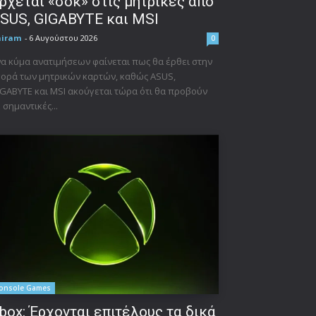
ρχεται «σοκ» στις μητρικές από
SUS, GIGABYTE και MSI
niram
-
6 Αυγούστου 2026
0
α κύμα ανατιμήσεων φαίνεται πως θα έρθει στην
ορά των μητρικών καρτών, καθώς ASUS,
GABYTE και MSI ακούγεται τώρα ότι θα προβούν
 σημαντικές...
onsole Games
box: Έρχονται επιτέλους τα δικά