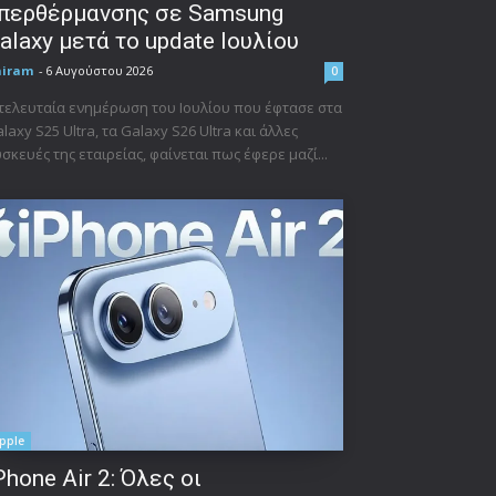
περθέρμανσης σε Samsung
alaxy μετά το update Ιουλίου
niram
-
6 Αυγούστου 2026
0
τελευταία ενημέρωση του Ιουλίου που έφτασε στα
laxy S25 Ultra, τα Galaxy S26 Ultra και άλλες
σκευές της εταιρείας, φαίνεται πως έφερε μαζί...
pple
Phone Air 2: Όλες οι