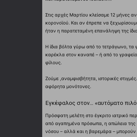
Στις αρχές Μαρτίου κλείσαμε 12 μήνες α
κορονοϊού. Και αν έπρεπε να ξεχωρίσουμ
ήταν η παρατεταμένη επανάληψη της ίδια
Η ίδια βόλτα γύρω από το τετράγωνο, τα
καρέκλα στον καναπέ – ή από το γραφείο 
φίλους.
Ζούμε ,αναμφισβήτητα, ιστορικές στιγμέ
αφόρητα μονότονες.
Εγκέφαλος στον… «αυτόματο πιλό
Πρόσφατη μελέτη στο έγκριτο ιατρικό πε
από αγαπημένα πρόσωπα, η απώλεια της ε
νόσου – αλλά και η βαρεμάρα – μπορούν 