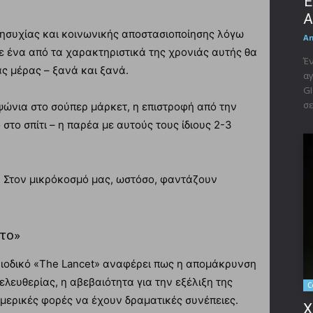
Έ
A
νησυχίας και κοινωνικής αποστασιοποίησης λόγω
A
ε ένα από τα χαρακτηριστικά της χρονιάς αυτής θα
Έν
ς μέρας – ξανά και ξανά.
αγ
GI
σε
 ψώνια στο σούπερ μάρκετ, η επιστροφή από την
στο σπίτι – η παρέα με αυτούς τους ίδιους 2-3
ς. Στον μικρόκοσμό μας, ωστόσο, φαντάζουν
το»
ριοδικό «The Lancet» αναφέρει πως η απομάκρυνση
λευθερίας, η αβεβαιότητα για την εξέλιξη της
C
μερικές φορές να έχουν δραματικές συνέπειες.
X