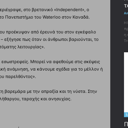
τ
εριέγραψε, στο βρετανικό «Independent», ο
A
το Πανεπιστήμιο του Waterloo στον Καναδά.
Η 
πρ
 που προέκυψαν από έρευνά του στον εγκέφαλο
η 
 εξήγησε πως όταν οι άνθρωποι βαριούνται, το
Tr
τόματης λειτουργίας».
 εσωστρεφείς. Μπορεί να αφεθούμε στις σκέψεις
ική ανάμνηση, να κάνουμε σχέδια για το μέλλον ή
ου παρελθόντος».
τη βαρεμάρα με την απραξία και τη νύστα. Στην
 λήθαργου, ταραχής και ανησυχίας.
S
Π