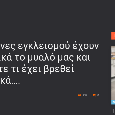
ήνες εγκλεισμού έχουν
κά το μυαλό μας και
ε τι έχει βρεθεί
ικά….
237
0
Ν
Τ