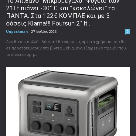
Το Απίθανο “Μικρομέγαλο” Ψυγείο των
21Lt πιάνει -30° C και “κοκαλώνει” τα
ΠΑΝΤΑ. Στα 122€ ΚΟΜΠΛΕ και με 3
δόσεις Klarna!!! Foursun 21lt...
Unpackman
-
27 Ιουλίου 2026
0
Δεν θα πω πολλά εδώ γιατί θα ακούσεις αρκετά χρήσιμα που θα
σε προστατεύσουν στο βίντεο... είναι ένα εξαιρετικό προϊόν που
το κάνει ακόμη...