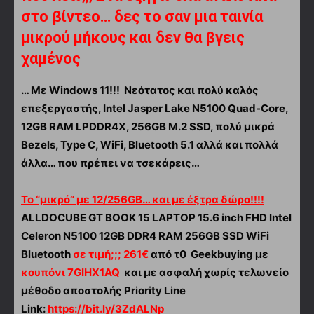
στο βίντεο… δες το σαν μια ταινία
μικρού μήκους και δεν θα βγεις
χαμένος
… Με Windows 11!!! Νεότατος και πολύ καλός
επεξεργαστής, Intel Jasper Lake N5100 Quad-Core,
12GB RAM LPDDR4X, 256GB Μ.2 SSD, πολύ μικρά
Bezels, Type C, WiFi, Bluetooth 5.1 αλλά και πολλά
άλλα… που πρέπει να τσεκάρεις…
Το “μικρό” με 12/256GB…
και με έξτρα δώρο!!!!
ALLDOCUBE GT BOOK 15 LAPTOP 15.6 inch FHD Intel
Celeron N5100 12GB DDR4 RAM 256GB SSD WiFi
Bluetooth
σε τιμή;;; 261€
από τ0 Geekbuying
με
κουπόνι
7GIHX1AQ
και με ασφαλή χωρίς τελωνείο
μέθοδο αποστολής Priority Line
Link:
https://bit.ly/3ZdALNp