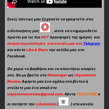
Εσείς πάντως μην ξεχάσετε να γραφτείτε στις
ειδοποιήσεις μας
, ώστε να ενημερωθείτε
πρώτοι για τις πιο
HOT
προσφορές της ημέρας και
ακόμη περισσότερες
στο κανάλι μου στο
Telegram
και κάντε
Like & Share
την σελίδα μας στο
Facebook.
Θα χαρώ να βοηθήσω και να απαντήσω απορίες
σας. Θα με βρείτε στο
Messenger
ως
Unpackman
Review
. Αφήστε μου ένα σχόλιο στο βίντεο ή
στείλετε μου ένα email στο
unpackmanreview@gmail.com
. Κάντε
SUBSCRIBE
κ
αι πατήστε την
ειδοποίηση
(
) στο κανάλι