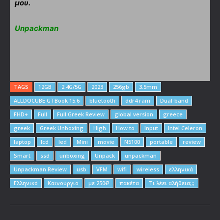
μου.
Unpackman
TAGS
12GB
2.4G/5G
2023
256gb
3.5mm
ALLDOCUBE GTBook 15.6
bluetooth
ddr4 ram
Dual-band
FHD+
Full
Full Greek Review
global version
greece
greek
Greek Unboxing
High
How to
Input
Intel Celeron
laptop
lcd
led
Mini
movie
N5100
portable
review
Smart
ssd
unboxing
Unpack
unpackman
Unpackman Review
usb
VFM
wifi
wireless
ελληνικά
Ελληνικό
Καινούργιο
με 250€!
πακέτα
Τι λέει αλήθεια;;;