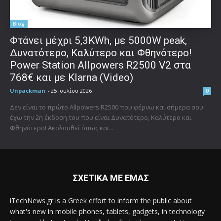
Blog
Φτάνει μέχρι 5,3KWh, με 5000W peak,
Δυνατότερο, Καλύτερο και Φθηνότερο!
Power Station Allpowers R2500 V2 στα
768€ και με Klarna (Video)
Unpackman
-
25 Ιουλίου 2026
0
Δεν είναι το πρώτο Allpowers R2500 που φέρνω και σήμερα σου
έχω την 2η έκδοση του που είναι Δυνατότερο, Καλύτερο και
Φθηνότερο! Ακολουθεί όπως και...
ΣΧΕΤΙΚΑ ΜΕ ΕΜΑΣ
iTechNews.gr is a Greek effort to inform the public about
what's new in mobile phones, tablets, gadgets, in technology