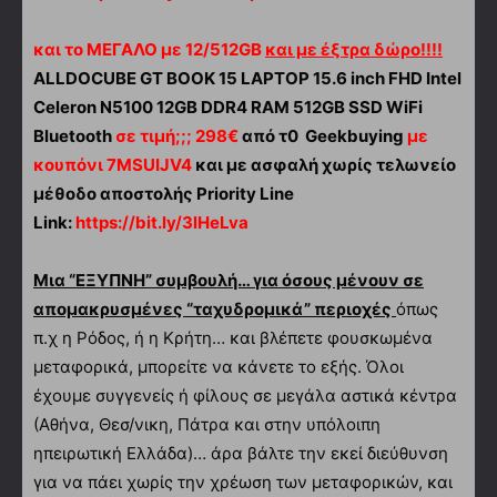
και το ΜΕΓΑΛΟ με 12/512GB
και με έξτρα δώρο!!!!
ALLDOCUBE GT BOOK 15 LAPTOP 15.6 inch FHD Intel
Celeron N5100 12GB DDR4 RAM 512GB SSD WiFi
Bluetooth
σε τιμή;;; 298€
από τ0 Geekbuying
με
κουπόνι 7MSUIJV4
και με ασφαλή χωρίς τελωνείο
μέθοδο αποστολής Priority Line
Link:
https://bit.ly/3lHeLva
Μια “ΕΞΥΠΝΗ” συμβουλή… για όσους μένουν σε
απομακρυσμένες “ταχυδρομικά” περιοχές
όπως
π.χ η Ρόδος, ή η Κρήτη… και βλέπετε φουσκωμένα
μεταφορικά, μπορείτε να κάνετε το εξής. Όλοι
έχουμε συγγενείς ή φίλους σε μεγάλα αστικά κέντρα
(Αθήνα, Θεσ/νικη, Πάτρα και στην υπόλοιπη
ηπειρωτική Ελλάδα)… άρα βάλτε την εκεί διεύθυνση
για να πάει χωρίς την χρέωση των μεταφορικών, και