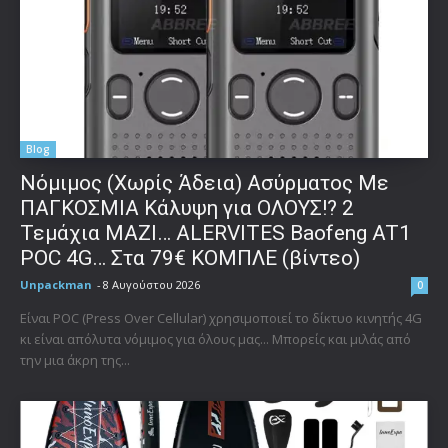
Blog
Νόμιμος (Χωρίς Άδεια) Ασύρματος Με
ΠΑΓΚΟΣΜΙΑ Κάλυψη για ΟΛΟΥΣ!? 2
Τεμάχια ΜΑΖΙ… ALERVITES Baofeng AT1
POC 4G… Στα 79€ ΚΟΜΠΛΕ (βίντεο)
Unpackman
-
8 Αυγούστου 2026
0
Είναι POC (Press Over Cellular) χρησιμοποιεί το δίκτυο κινητής 4G
κι είναι απόλυτα νόμιμος για όλους μας... Μπορείς και μιλάς από
την μια άκρη της...