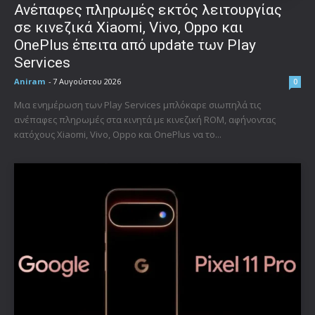
Ανέπαφες πληρωμές εκτός λειτουργίας
σε κινεζικά Xiaomi, Vivo, Oppo και
OnePlus έπειτα από update των Play
Services
Aniram
-
7 Αυγούστου 2026
0
Μια ενημέρωση των Play Services μπλόκαρε σιωπηλά τις
ανέπαφες πληρωμές στα κινητά με κινεζική ROM, αφήνοντας
κατόχους Xiaomi, Vivo, Oppo και OnePlus να το...