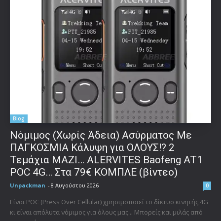
Blog
Νόμιμος (Χωρίς Άδεια) Ασύρματος Με
ΠΑΓΚΟΣΜΙΑ Κάλυψη για ΟΛΟΥΣ!? 2
Τεμάχια ΜΑΖΙ… ALERVITES Baofeng AT1
POC 4G… Στα 79€ ΚΟΜΠΛΕ (βίντεο)
Unpackman
-
8 Αυγούστου 2026
0
Είναι POC (Press Over Cellular) χρησιμοποιεί το δίκτυο κινητής 4G
κι είναι απόλυτα νόμιμος για όλους μας... Μπορείς και μιλάς από