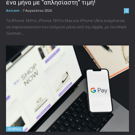
ένα μήνα με “απλησίαστη” τιμή!
Aniram
-
7 Αυγούστου 2026
0
Τα iPhone 18 Pro, iPhone 18 Pro Max και iPhone Ultra αναμένεται
να παρουσιαστούν τον επόμενο μήνα από την Apple, με τον Mark
Gurman...
OnePlus