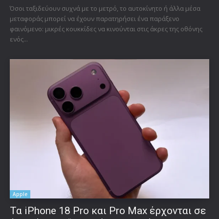
Όσοι ταξιδεύουν συχνά με το μετρό, το αυτοκίνητο ή άλλα μέσα
μεταφοράς μπορεί να έχουν παρατηρήσει ένα παράξενο
φαινόμενο: μικρές κουκκίδες να κινούνται στις άκρες της οθόνης
ενός...
Apple
Τα iPhone 18 Pro και Pro Max έρχονται σε