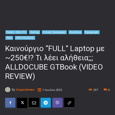
Tablet - Mini PC
Testing
Ειδικές Προσφορές
Κουπόνια
Εφαρμογές
ΝΕΑ
ΠΑΡΟΥΣΙΑΣΕΙΣ
Καινούργιο “FULL” Laptop με
~250€!? Τι λέει αλήθεια;;;
ALLDOCUBE GTBook (VIDEO
REVIEW)
By
Unpackman
1 Ιουνίου 2023
297
0