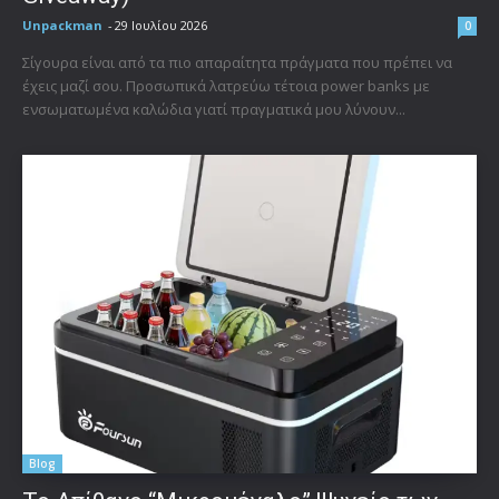
Unpackman
-
29 Ιουλίου 2026
0
Σίγουρα είναι από τα πιο απαραίτητα πράγματα που πρέπει να
έχεις μαζί σου. Προσωπικά λατρεύω τέτοια power banks με
ενσωματωμένα καλώδια γιατί πραγματικά μου λύνουν...
Blog