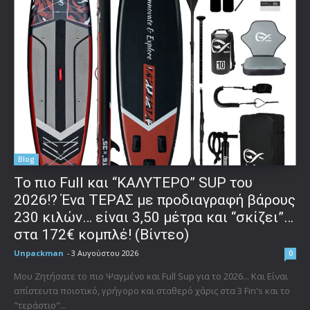
Blog
To πιο Full και “ΚΑΛΥΤΕΡΟ” SUP του
2026!? Ένα ΤΕΡΑΣ με προδιαγραφή βάρους
230 κιλών… είναι 3,50 μέτρα και “σκίζει”…
στα 172€ κομπλέ! (Βίντεο)
Unpackman
-
3 Αυγούστου 2026
0
Μου Ζητήσατε το πιο Ψαγμένο και Full Sup για το 2026... Και Είναι
απίστευτα ποιοτικό, γρήγορο και σταθερό χάρις στα 3 Fin's και το
"τεράστιο"...