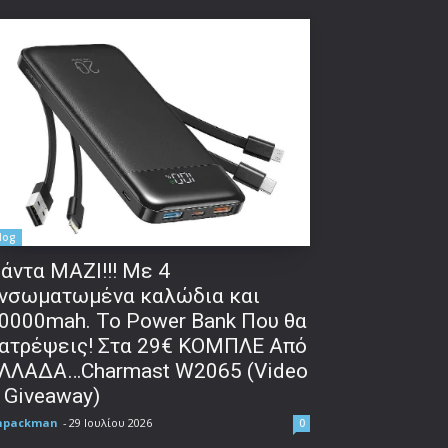
log
άντα ΜΑΖΙ!!! Με 4
νσωματωμένα καλώδια και
0000mah. Το Power Bank Που θα
ατρέψεις! Στα 29€ ΚΟΜΠΛΕ Από
ΛΛΑΔΑ…Charmast W2065 (Video
 Giveaway)
npackman
-
29 Ιουλίου 2026
0