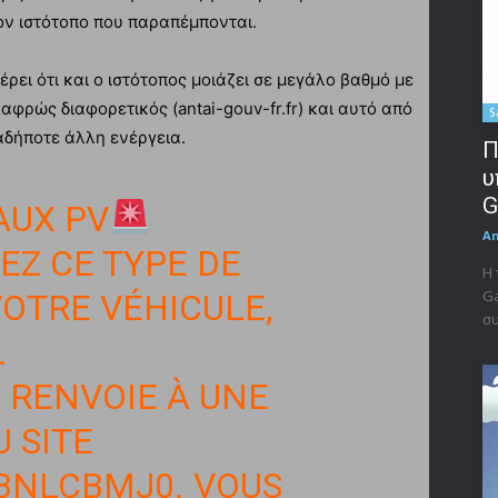
τον ιστότοπο που παραπέμπονται.
ει ότι και ο ιστότοπος μοιάζει σε μεγάλο βαθμό με
λαφρώς διαφορετικός (antai-gouv-fr.fr) και αυτό από
S
αδήποτε άλλη ενέργεια.
Π
υ
G
AUX PV
A
EZ CE TYPE DE
Η 
Ga
OTRE VÉHICULE,
συ
.
E RENVOIE À UNE
 SITE
ZBNLCBMJ0
. VOUS