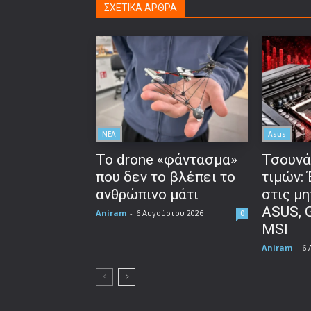
ΣΧΕΤΙΚΑ ΑΡΘΡΑ
ΝΕΑ
Asus
Το drone «φάντασμα»
Τσουνά
που δεν το βλέπει το
τιμών:
ανθρώπινο μάτι
στις μη
ASUS, 
Aniram
-
6 Αυγούστου 2026
0
MSI
Aniram
-
6 