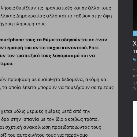
κλήσεις θυμίζουν τις πραγματικές και σε άλλα τους
αλλικής Δημοκρατίας αλλά και το «αθώο» στην όψη
ρήγορη πληρωμή τους.
C
martphone τους τα θύματα οδηγούνται σε έναν
X
αντιγραφή του αντίστοιχου κανονικού. Εκεί
τ
υν τον τραπεζικό τους λογαριασμό και να
A
τίμου.
Η 
πρ
ούν πρόσβαση σε ευαίσθητα δεδομένα, ακόμη και
η 
 τα οποία έπειτα μπορούν να πουλήσουν σε τρίτους
Tr
χεται μόλις μερικές ημέρες μετά από την
ρα στην Ισπανία με τον ίδιο ακριβώς τρόπο.
αι σχετική ανακοίνωση προειδοποιώντας τους
ρίζ του αυτοκινήτου τους για παράνομο