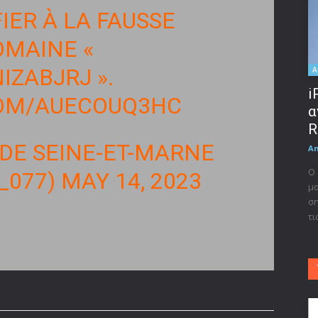
IER À LA FAUSSE
OMAINE «
NIZABJRJ
».
A
i
COM/AUECOUQ3HC
α
R
DE SEINE-ET-MARNE
A
Ο 
_077)
MAY 14, 2023
μο
ση
τι