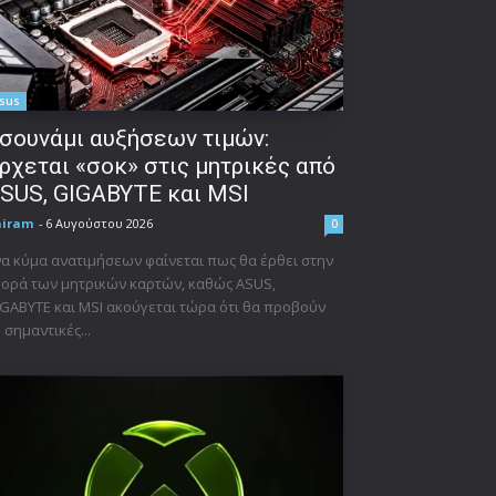
sus
σουνάμι αυξήσεων τιμών:
ρχεται «σοκ» στις μητρικές από
SUS, GIGABYTE και MSI
niram
-
6 Αυγούστου 2026
0
α κύμα ανατιμήσεων φαίνεται πως θα έρθει στην
ορά των μητρικών καρτών, καθώς ASUS,
GABYTE και MSI ακούγεται τώρα ότι θα προβούν
 σημαντικές...