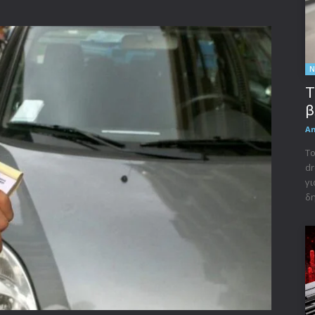
Ν
Τ
β
A
Το
dr
γι
δη