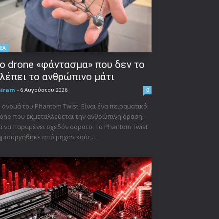
ΕΑ
ο drone «φάντασμα» που δεν το
λέπει το ανθρώπινο μάτι
niram
-
6 Αυγούστου 2026
0
 όνομά του Phantom Twist. Είναι ένα πειραματικό
one που εκμεταλλεύεται την ανθρώπινη όραση
α να παραμένει σχεδόν αόρατο. Το Phantom Twist
μιουργήθηκε από μηχανικούς...