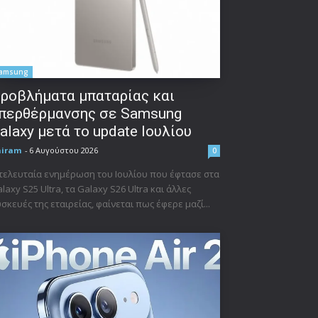
amsung
ροβλήματα μπαταρίας και
περθέρμανσης σε Samsung
alaxy μετά το update Ιουλίου
niram
-
6 Αυγούστου 2026
0
τελευταία ενημέρωση του Ιουλίου που έφτασε στα
laxy S25 Ultra, τα Galaxy S26 Ultra και άλλες
σκευές της εταιρείας, φαίνεται πως έφερε μαζί...