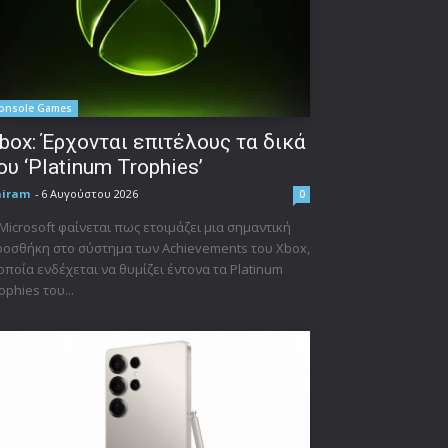
onsole Games
box: Έρχονται επιτέλους τα δικά
ου ‘Platinum Trophies’
niram
-
6 Αυγούστου 2026
0
Microsoft φαίνεται πως ετοιμάζει μια σημαντική
οσθήκη στο σύστημα των Achievements του Xbox,
οποία ενδέχεται να θυμίζει έντονα τα Platinum
ophies του...