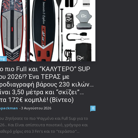
log
o πιο Full και “ΚΑΛΥΤΕΡΟ” SUP
ου 2026!? Ένα ΤΕΡΑΣ με
ροδιαγραφή βάρους 230 κιλών…
ίναι 3,50 μέτρα και “σκίζει”…
τα 172€ κομπλέ! (Βίντεο)
npackman
-
3 Αυγούστου 2026
0
υ Ζητήσατε το πιο Ψαγμένο και Full Sup για το
26... Και Είναι απίστευτα ποιοτικό, γρήγορο και
αθερό χάρις στα 3 Fin's και το "τεράστιο"...