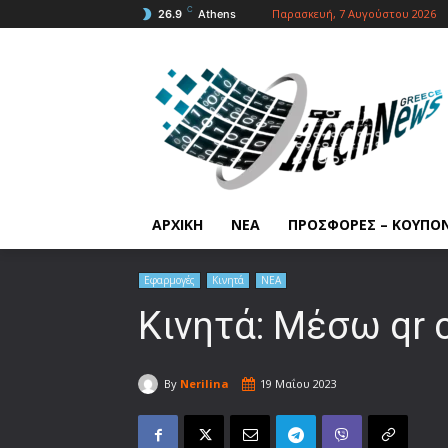
C
Παρασκευή, 7 Αυγούστου 2026
26.9
Athens
ΑΡΧΙΚΗ
ΝΕΑ
ΠΡΟΣΦΟΡΕΣ – ΚΟΥΠΟ
Εφαρμογές
Κινητά
ΝΕΑ
Κινητά: Μέσω qr 
By
Nerilina
19 Μαΐου 2023