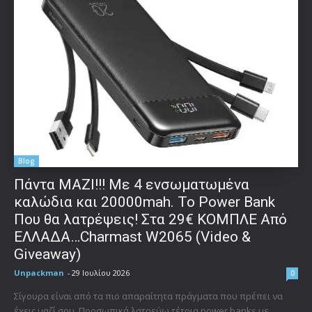
Blog
Πάντα ΜΑΖΙ!!! Με 4 ενσωματωμένα
καλώδια και 20000mah. Το Power Bank
Που θα λατρέψεις! Στα 29€ ΚΟΜΠΛΕ Από
ΕΛΛΑΔΑ…Charmast W2065 (Video &
Giveaway)
Unpackman
-
29 Ιουλίου 2026
0
Σίγουρα είναι από τα πιο απαραίτητα πράγματα που πρέπει να
έχεις μαζί σου. Προσωπικά λατρεύω τέτοια power banks με