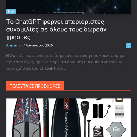
ΝΕΑ
Το ChatGPT φέρνει απεριόριστες
συνομιλίες σε όλους τους δωρεάν
χρήστες
Aniram
-
7 Αυγούστου 2026
0
Η OpenAI, σύμφωνα με επίσημη ανακοίνωση που κυκλοφόρησε
πριν από λίγες ώρες, αφαιρεί τα όρια στη συνομιλία για όλους
τους χρήστες του ChatGPT στα...
ΤΕΛΕΥΤΑΙΕΣ ΠΡΟΣΦΟΡΕΣ