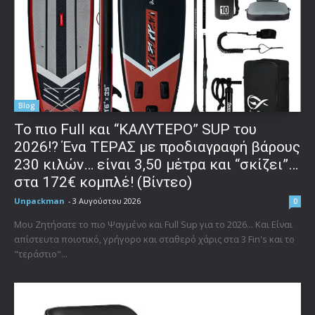
Blog
To πιο Full και “ΚΑΛΥΤΕΡΟ” SUP του
2026!? Ένα ΤΕΡΑΣ με προδιαγραφή βάρους
230 κιλών… είναι 3,50 μέτρα και “σκίζει”…
στα 172€ κομπλέ! (Βίντεο)
Unpackman
-
3 Αυγούστου 2026
0
Μου Ζητήσατε το πιο Ψαγμένο και Full Sup για το 2026... Και Είναι
απίστευτα ποιοτικό, γρήγορο και σταθερό χάρις στα 3 Fin's και το
"τεράστιο"...