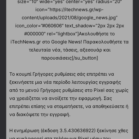
size=”10″ wide=”yes” center=”yes” radius=”20″
icon=”https://itechnews.gr/wp-
content/uploads/2021/08/google_news.jpg”
icon_color=”#060606″ text_shadow=”2px 2px 2px
#000000″ rel=”lightbox”]Ακολουθήστε το
iTechNews.gr στο Google News! Παρακολουθήστε τα
τελευταία νέα, τάσεις, αξεσουάρ και
παρουσιάσεις[/su_button]
Το κουμπί Γρήγορες ρυθμίσεις σάς επιτρέπει να
ξεκινήσετε μια νέα περίοδο λειτουργίας εγγραφής
από το μενού Γρήγορες ρυθμίσεις στο Pixel σας χωρίς
να χρειάζεται να ανοίξετε την εφαρμογή. Σας
επιτρέπει επίσης να σταματήσετε, να αποθηκεύσετε ή
να διακόψετε την εγγραφή.
Η ενημέρωση (έκδοση 3.5.430636922) ξεκίνησε χθες
να κυκλοφορεί στα τηλέφωνα Pixel μέσω του