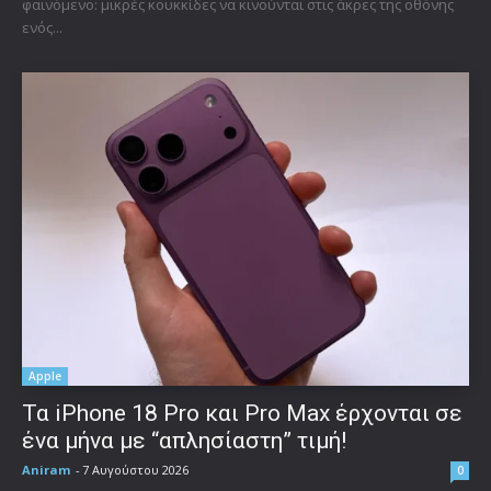
φαινόμενο: μικρές κουκκίδες να κινούνται στις άκρες της οθόνης
ενός...
Apple
Τα iPhone 18 Pro και Pro Max έρχονται σε
ένα μήνα με “απλησίαστη” τιμή!
Aniram
-
7 Αυγούστου 2026
0