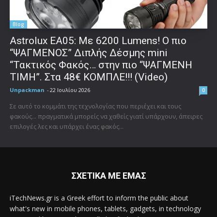
Blog
Astrolux ΕΑ05: Με 6200 Lumens! Ο πιο
“ΨΑΓΜΕΝΟΣ” Διπλής Δέσμης mini
“Τακτικός Φακός… στην πιο “ΨΑΓΜΕΝΗ
ΤΙΜΗ”. Στα 48€ ΚΟΜΠΛΕ!!! (Video)
Unpackman
-
22 Ιουλίου 2026
0
Σε αυτό το κομμάτι της τεχνολογίας που περιέχει και τους
φακούς... πραγματικά μπορείς να χαθείς γιατί υπάρχουν, άπειρες
επιλογές λες και υπάρχει ένας φακός...
ΣΧΕΤΙΚΑ ΜΕ ΕΜΑΣ
iTechNews.gr is a Greek effort to inform the public about
what's new in mobile phones, tablets, gadgets, in technology