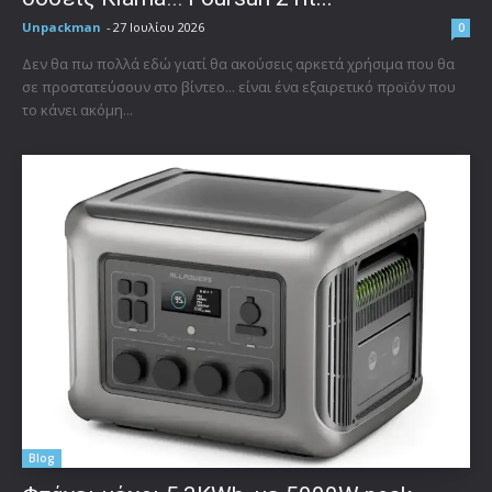
Unpackman
-
27 Ιουλίου 2026
0
Δεν θα πω πολλά εδώ γιατί θα ακούσεις αρκετά χρήσιμα που θα
σε προστατεύσουν στο βίντεο... είναι ένα εξαιρετικό προϊόν που
το κάνει ακόμη...
Blog