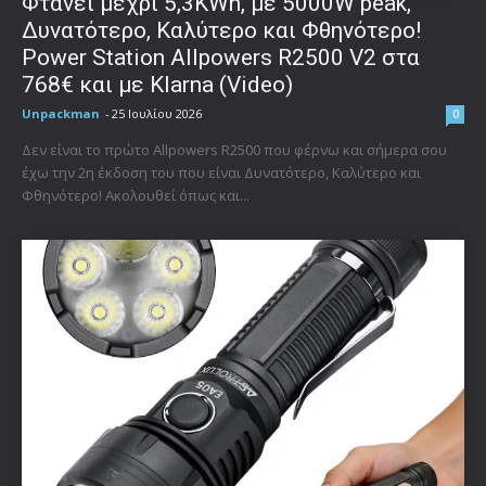
Φτάνει μέχρι 5,3KWh, με 5000W peak,
Δυνατότερο, Καλύτερο και Φθηνότερο!
Power Station Allpowers R2500 V2 στα
768€ και με Klarna (Video)
Unpackman
-
25 Ιουλίου 2026
0
Δεν είναι το πρώτο Allpowers R2500 που φέρνω και σήμερα σου
έχω την 2η έκδοση του που είναι Δυνατότερο, Καλύτερο και
Φθηνότερο! Ακολουθεί όπως και...