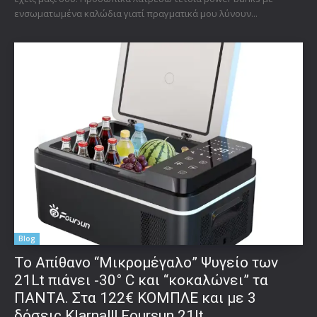
ενσωματωμένα καλώδια γιατί πραγματικά μου λύνουν...
Blog
Το Απίθανο “Μικρομέγαλο” Ψυγείο των
21Lt πιάνει -30° C και “κοκαλώνει” τα
ΠΑΝΤΑ. Στα 122€ ΚΟΜΠΛΕ και με 3
δόσεις Klarna!!! Foursun 21lt...