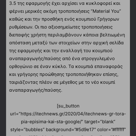
3.5 της εφαρμογής έχει αρχίσει να κυκλοφορεί και
φέρνει μερικές ακόμη τροποποιήσεις “Material You”
καθώς και την προσθήκη ενός κουμπιού Γρήγορων
ρυθμίσεων. Οι πιο αξιοσημείωτες τροποποιήσεις
διεπαφής χρήστη περιλαμβάνουν κάποια βελτιωμένη
απόσταση μεταξύ των στοιχείων στην αρχική σελίδα
της εφαρμογής και την εναλλαγή του κουμπιού
αναπαραγωγής/παύσης από ένα στρογγυλεμένο
ορθογώνιο σε έναν κύκλο. Τα κουμπιά επαναφοράς
και γρήγορης προώθησης τροποποιήθηκαν επίσης,
ταιριάζοντας πλέον σε μέγεθος με το νέο κουμπί
αναπαραγωγής/παύσης.
[su_button
url=”https://itechnews.gr/2020/04/itechnews-gr-tora-
pia-episima-kai-sta-google/” target=”blank”
style=”bubbles” background=”#5d9e17″ color=”#ffffff”