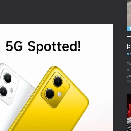
Ν
Τ
β
A
Το
dr
γι
δη