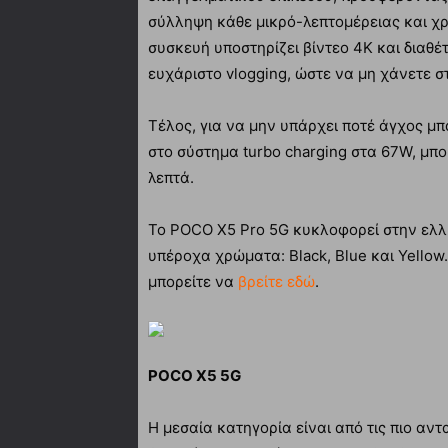
σύλληψη κάθε μικρό-λεπτομέρειας και χρ
συσκευή υποστηρίζει βίντεο 4Κ και διαθέτ
ευχάριστο vlogging, ώστε να μη χάνετε στ
Τέλος, για να μην υπάρχει ποτέ άγχος μ
στο σύστημα turbo charging στα 67W, μπορ
λεπτά.
Το POCO X5 Pro 5G κυκλοφορεί στην ελλη
υπέροχα χρώματα: Black, Blue και Yellow
μπορείτε να
βρείτε εδώ
.
POCO Χ5 5G
Η μεσαία κατηγορία είναι από τις πιο αν