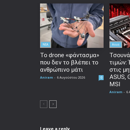
ΝΕΑ
Asus
Το drone «φάντασμα»
Τσουνά
που δεν το βλέπει το
τιμών:
ανθρώπινο μάτι
στις μη
ASUS, 
Aniram
-
6 Αυγούστου 2026
0
MSI
Aniram
-
6 
Leave a reply