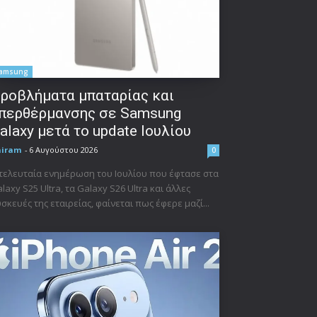
amsung
ροβλήματα μπαταρίας και
περθέρμανσης σε Samsung
alaxy μετά το update Ιουλίου
niram
-
6 Αυγούστου 2026
0
τελευταία ενημέρωση του Ιουλίου που έφτασε στα
laxy S25 Ultra, τα Galaxy S26 Ultra και άλλες
σκευές της εταιρείας, φαίνεται πως έφερε μαζί...