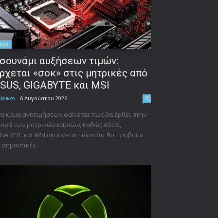
sus
σουνάμι αυξήσεων τιμών:
ρχεται «σοκ» στις μητρικές από
SUS, GIGABYTE και MSI
niram
-
6 Αυγούστου 2026
0
α κύμα ανατιμήσεων φαίνεται πως θα έρθει στην
ορά των μητρικών καρτών, καθώς ASUS,
GABYTE και MSI ακούγεται τώρα ότι θα προβούν
 σημαντικές...