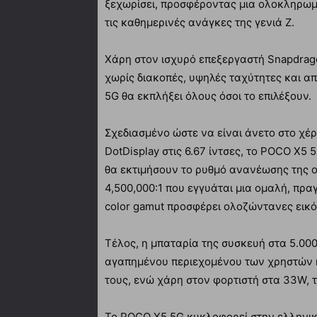
ξεχωρίσει, προσφέροντας μια ολοκληρωμ
τις καθημερινές ανάγκες της γενιά Z.
Χάρη στον ισχυρό επεξεργαστή Snapdrag
χωρίς διακοπές, υψηλές ταχύτητες και α
5G θα εκπλήξει όλους όσοι το επιλέξουν.
Σχεδιασμένο ώστε να είναι άνετο στο χέ
DotDisplay στις 6.67 ίντσες, το POCO X5 5
θα εκτιμήσουν το ρυθμό ανανέωσης της οθ
4,500,000:1 που εγγυάται μια ομαλή, πρα
color gamut προσφέρει ολοζώντανες εικό
Τέλος, η μπαταρία της συσκευή στα 5.0
αγαπημένου περιεχομένου των χρηστών ή
τους, ενώ χάρη στον φορτιστή στα 33W, 
Το POCO X5 5G κυκλοφορεί στην ελληνικ