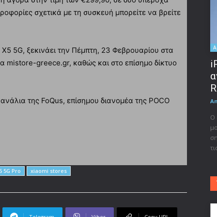
ροφορίες σχετικά με τη συσκευή μπορείτε να βρείτε
A
X5 5G, ξεκινάει την Πέμπτη, 23 Φεβρουαρίου στα
α mistore-greece.gr, καθώς και στο επίσημο δίκτυο
i
α
R
 κανάλια της FoQus, επίσημου διανομέα της POCO
A
Ο 
μο
ση
τι
 5G Pro
xiaomi stores
Telegram
Viber
Copy URL