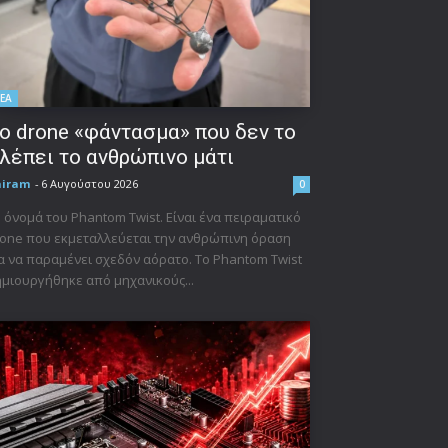
ΕΑ
ο drone «φάντασμα» που δεν το
λέπει το ανθρώπινο μάτι
niram
-
6 Αυγούστου 2026
0
 όνομά του Phantom Twist. Είναι ένα πειραματικό
one που εκμεταλλεύεται την ανθρώπινη όραση
α να παραμένει σχεδόν αόρατο. Το Phantom Twist
μιουργήθηκε από μηχανικούς...