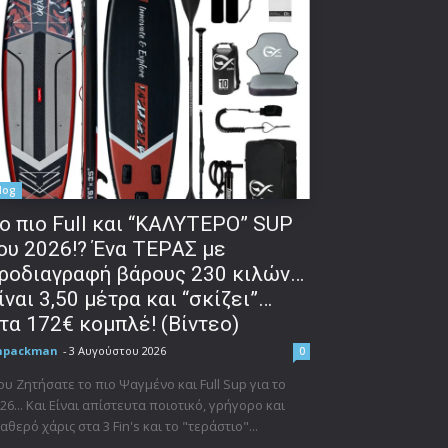
log
o πιο Full και “ΚΑΛΥΤΕΡΟ” SUP
ου 2026!? Ένα ΤΕΡΑΣ με
ροδιαγραφή βάρους 230 κιλών…
ίναι 3,50 μέτρα και “σκίζει”…
τα 172€ κομπλέ! (Βίντεο)
npackman
-
3 Αυγούστου 2026
0
υ Ζητήσατε το πιο Ψαγμένο και Full Sup για το
26... Και Είναι απίστευτα ποιοτικό, γρήγορο και
αθερό χάρις στα 3 Fin's και το "τεράστιο"...