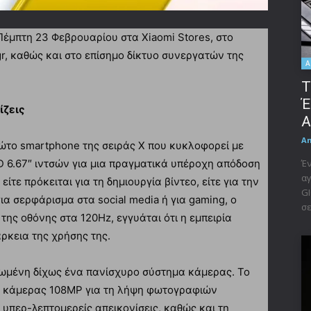
 Πέμπτη 23 Φεβρουαρίου στα Xiaomi Stores, στο
r, καθώς και στο επίσημο δίκτυο συνεργατών της
A
Τ
Έ
ίζεις
A
A
ρώτο smartphone της σειράς Χ που κυκλοφορεί με
Έν
 6.67″ ιντσών για μια πραγματικά υπέροχη απόδοση
αγ
ίτε πρόκειται για τη δημιουργία βίντεο, είτε για την
GI
ια σερφάρισμα στα social media ή για gaming, ο
σε
ης οθόνης στα 120Hz, εγγυάται ότι η εμπειρία
ρκεια της χρήσης της.
ωμένη δίχως ένα πανίσχυρο σύστημα κάμερας. Το
α κάμερας 108ΜΡ για τη λήψη φωτογραφιών
υπερ-λεπτομερείς απεικονίσεις, καθώς και τη