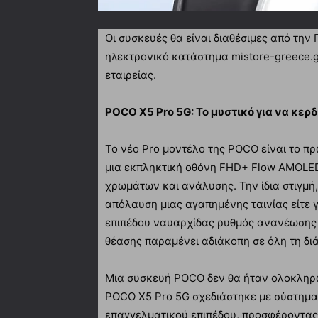
Οι συσκευές θα είναι διαθέσιμες από την
ηλεκτρονικό κατάστημα mistore-greece.g
εταιρείας.
POCO Χ5 Pro 5G: Το μυστικό για να κερδ
Το νέο Pro μοντέλο της POCO είναι το π
μια εκπληκτική οθόνη FHD+ Flow AMOLED
χρωμάτων και ανάλυσης. Την ίδια στιγμή, ε
απόλαυση μιας αγαπημένης ταινίας είτε γ
επιπέδου ναυαρχίδας ρυθμός ανανέωσης τ
θέασης παραμένει αδιάκοπη σε όλη τη διά
Μια συσκευή POCO δεν θα ήταν ολοκληρ
POCO X5 Pro 5G σχεδιάστηκε με σύστημ
επαγγελματικού επιπέδου, προσφέροντας 