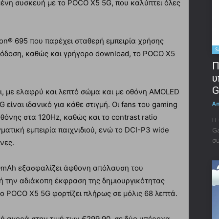
ένη συσκευή με το POCO X5 5G, που καλύπτει όλες
on® 695 που παρέχει σταθερή εμπειρία χρήσης
S
πόδοση, καθώς και γρήγορο download, το POCO X5
Π
υ
G
ρι, με ελαφρύ και λεπτό σώμα και με οθόνη AMOLED
G είναι ιδανικό για κάθε στιγμή. Οι fans του gaming
A
όνης στα 120Hz, καθώς και το contrast ratio
Η 
γματική εμπειρία παιχνιδιού, ενώ το DCI-P3 wide
Ga
συ
νες.
00mAh εξασφαλίζει άφθονη απόλαυση του
 την αδιάκοπη έκφραση της δημιουργικότητας
το POCO X5 5G φορτίζει πλήρως σε μόλις 68 λεπτά.
ή αγορά στην τιμή των €299,90, σε δύο υπέροχα