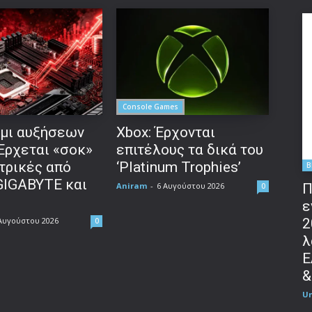
Console Games
μι αυξήσεων
Xbox: Έρχονται
 Έρχεται «σοκ»
επιτέλους τα δικά του
τρικές από
‘Platinum Trophies’
B
GIGABYTE και
Π
Aniram
-
6 Αυγούστου 2026
0
ε
2
Αυγούστου 2026
0
λ
Ε
&
U