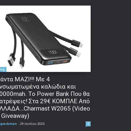
log
άντα ΜΑΖΙ!!! Με 4
νσωματωμένα καλώδια και
0000mah. Το Power Bank Που θα
ατρέψεις! Στα 29€ ΚΟΜΠΛΕ Από
ΛΛΑΔΑ…Charmast W2065 (Video
 Giveaway)
npackman
-
29 Ιουλίου 2026
0