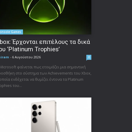
onsole Games
box: Έρχονται επιτέλους τα δικά
ου ‘Platinum Trophies’
niram
-
6 Αυγούστου 2026
0
Microsoft φαίνεται πως ετοιμάζει μια σημαντική
οσθήκη στο σύστημα των Achievements του Xbox,
οποία ενδέχεται να θυμίζει έντονα τα Platinum
ophies του...