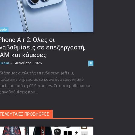
pple
Phone Air 2: Όλες οι
ναβαθμίσεις σε επεξεργαστή,
AM και κάμερες
niram
-
6 Αυγούστου 2026
0
διάσημος αναλυτής επενδύσεων Jeff Pu,
ιράστηκε σήμερα με το κοινό ένα ερευνητικό
μείωμα από τη CF Securities. Σε αυτό μαθαίνουμε
ς αναβαθμίσεις που...
ΤΕΛΕΥΤΑΙΕΣ ΠΡΟΣΦΟΡΕΣ