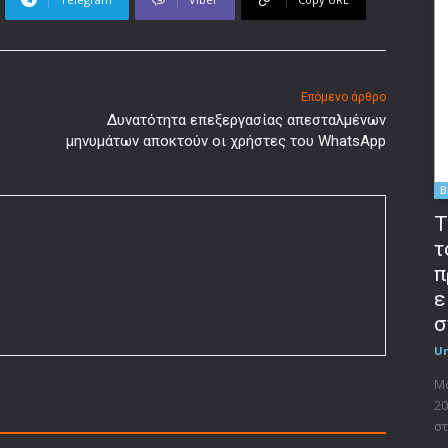
Επόμενο άρθρο
Δυνατότητα επεξεργασίας απεσταλμένων
μηνυμάτων αποκτούν οι χρήστες του WhatsApp
B
T
τ
π
ε
σ
U
Μο
20
στ