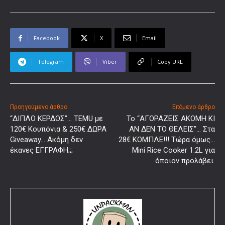
Facebook
X
Email
Telegram
Viber
Copy URL
Προηγούμενο άρθρο
Επόμενο άρθρο
“ΔΙΠΛΟ ΚΕΡΔΟΣ”… TEMU με
Το “ΑΓΟΡΑΖΕΙΣ ΑΚΟΜΗ ΚΙ
120€ Κουπόνια & 250€ ΔΩΡΑ
ΑΝ ΔΕΝ ΤΟ ΘΕΛΕΙΣ”… Στα
Giveaway… Ακόμη δεν
28€ ΚΟΜΠΛΕ!!! Τώρα όμως…
έκανες ΕΓΓΡΑΦΗ;;;
Mini Rice Cooker 1.2L για
όποιον προλάβει.