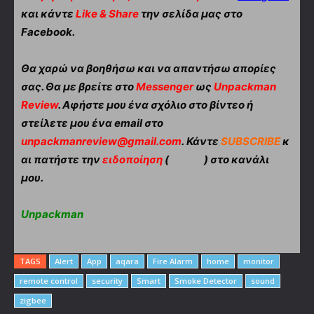
και κάντε
Like & Share
την σελίδα μας στο
Facebook.
Θα χαρώ να βοηθήσω και να απαντήσω απορίες
σας. Θα με βρείτε στο
Messenger
ως
Unpackman
Review
. Αφήστε μου ένα σχόλιο στο βίντεο ή
στείλετε μου ένα email στο
unpackmanreview@gmail.com
. Κάντε
SUBSCRIBE
κ
αι πατήστε την
ειδοποίηση
(
) στο κανάλι
μου.
Unpackman
TAGS
Alert
App
aqara
Fire Alarm
home
monitor
remote control
security
Smart
Smoke Detector
sound
zigbee