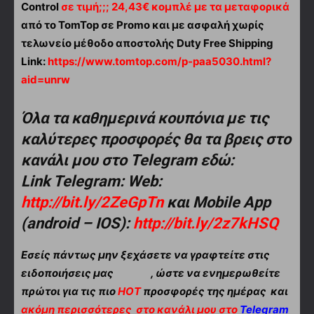
Control
σε τιμή;;; 24,43€ κομπλέ με τα μεταφορικά
από το TomTop σε Promo και με ασφαλή χωρίς
τελωνείο μέθοδο αποστολής Duty Free Shipping
Link:
https://www.tomtop.com/p-paa5030.html?
aid=unrw
Όλα τα καθημερινά κουπόνια με τις
καλύτερες προσφορές θα τα βρεις στο
κανάλι μου στο Telegram εδώ:
Link Telegram: Web:
http://bit.ly/2ZeGpTn
και Mobile App
(android – IOS):
http://bit.ly/2z7kHSQ
Εσείς πάντως μην ξεχάσετε να γραφτείτε στις
ειδοποιήσεις μας
, ώστε να ενημερωθείτε
πρώτοι για τις πιο
HOT
προσφορές της ημέρας και
ακόμη περισσότερες
στο κανάλι μου στο
Telegram