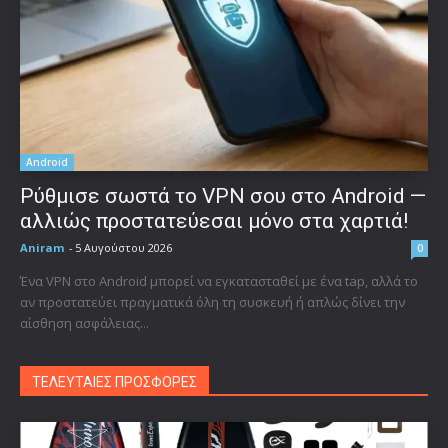
Android
Ρύθμισε σωστά το VPN σου στο Android —
αλλιώς προστατεύεσαι μόνο στα χαρτιά!
Aniram
-
5 Αυγούστου 2026
0
Ένα VPN στο Android μπορεί να εγκατασταθεί με ένα tap, αλλά το
αν προστατεύει πραγματικά όλη τη συσκευή ή απλώς δίνει την
αίσθηση ασφάλειας...
ΤΕΛΕΥΤΑΙΕΣ ΠΡΟΣΦΟΡΕΣ