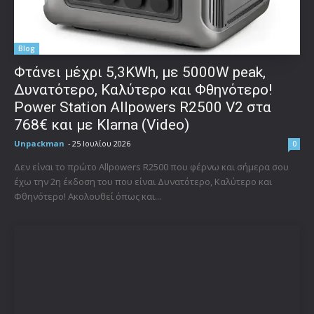
Blog
Φτάνει μέχρι 5,3KWh, με 5000W peak,
Δυνατότερο, Καλύτερο και Φθηνότερο!
Power Station Allpowers R2500 V2 στα
768€ και με Klarna (Video)
Unpackman
-
25 Ιουλίου 2026
0
Δεν είναι το πρώτο Allpowers R2500 που φέρνω και σήμερα σου
έχω την 2η έκδοση του που είναι Δυνατότερο, Καλύτερο και
Φθηνότερο! Ακολουθεί όπως και...