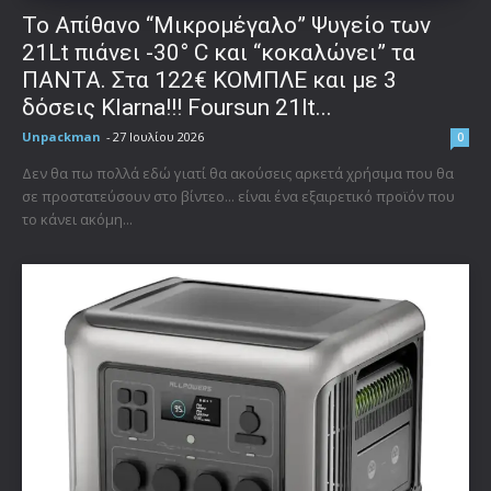
Το Απίθανο “Μικρομέγαλο” Ψυγείο των
21Lt πιάνει -30° C και “κοκαλώνει” τα
ΠΑΝΤΑ. Στα 122€ ΚΟΜΠΛΕ και με 3
δόσεις Klarna!!! Foursun 21lt...
Unpackman
-
27 Ιουλίου 2026
0
Δεν θα πω πολλά εδώ γιατί θα ακούσεις αρκετά χρήσιμα που θα
σε προστατεύσουν στο βίντεο... είναι ένα εξαιρετικό προϊόν που
το κάνει ακόμη...