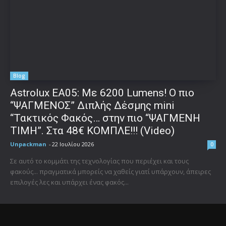
Blog
Astrolux ΕΑ05: Με 6200 Lumens! Ο πιο
“ΨΑΓΜΕΝΟΣ” Διπλής Δέσμης mini
“Τακτικός Φακός… στην πιο “ΨΑΓΜΕΝΗ
ΤΙΜΗ”. Στα 48€ ΚΟΜΠΛΕ!!! (Video)
Unpackman
-
22 Ιουλίου 2026
0
Σε αυτό το κομμάτι της τεχνολογίας που περιέχει και τους
φακούς... πραγματικά μπορείς να χαθείς γιατί υπάρχουν, άπειρες
επιλογές λες και υπάρχει ένας φακός...