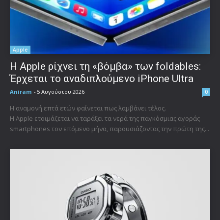
Apple
Η Apple ρίχνει τη «βόμβα» των foldables:
Έρχεται το αναδιπλούμενο iPhone Ultra
Aniram
-
5 Αυγούστου 2026
0
Η αναμονή επτά ετών φαίνεται πως λαμβάνει τέλος.
Η Apple ετοιμάζεται να ταράξει τα νερά της παγκόσμιας αγοράς
smartphones τον επόμενο μήνα, παρουσιάζοντας την πρώτη της...