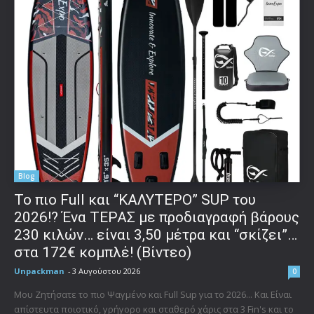
Blog
To πιο Full και “ΚΑΛΥΤΕΡΟ” SUP του
2026!? Ένα ΤΕΡΑΣ με προδιαγραφή βάρους
230 κιλών… είναι 3,50 μέτρα και “σκίζει”…
στα 172€ κομπλέ! (Βίντεο)
Unpackman
-
3 Αυγούστου 2026
0
Μου Ζητήσατε το πιο Ψαγμένο και Full Sup για το 2026... Και Είναι
απίστευτα ποιοτικό, γρήγορο και σταθερό χάρις στα 3 Fin's και το