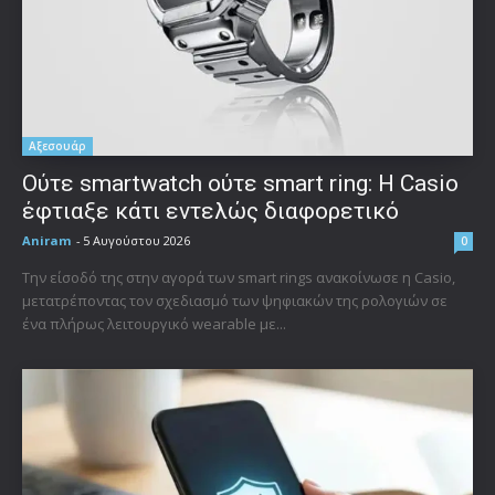
Αξεσουάρ
Ούτε smartwatch ούτε smart ring: Η Casio
έφτιαξε κάτι εντελώς διαφορετικό
Aniram
-
5 Αυγούστου 2026
0
Την είσοδό της στην αγορά των smart rings ανακοίνωσε η Casio,
μετατρέποντας τον σχεδιασμό των ψηφιακών της ρολογιών σε
ένα πλήρως λειτουργικό wearable με...