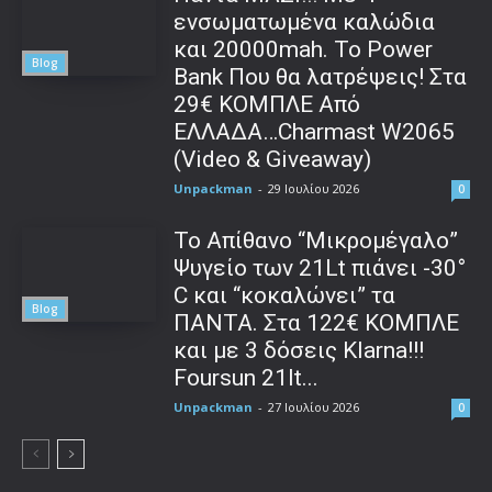
ενσωματωμένα καλώδια
και 20000mah. Το Power
Blog
Bank Που θα λατρέψεις! Στα
29€ ΚΟΜΠΛΕ Από
ΕΛΛΑΔΑ…Charmast W2065
(Video & Giveaway)
Unpackman
-
29 Ιουλίου 2026
0
Το Απίθανο “Μικρομέγαλο”
Ψυγείο των 21Lt πιάνει -30°
C και “κοκαλώνει” τα
Blog
ΠΑΝΤΑ. Στα 122€ ΚΟΜΠΛΕ
και με 3 δόσεις Klarna!!!
Foursun 21lt...
Unpackman
-
27 Ιουλίου 2026
0