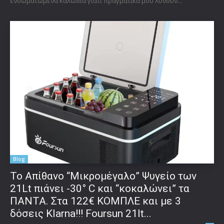
ενσωματωμένα καλώδια γιατί πραγματικά μου λύνουν...
Blog
Το Απίθανο “Μικρομέγαλο” Ψυγείο των
21Lt πιάνει -30° C και “κοκαλώνει” τα
ΠΑΝΤΑ. Στα 122€ ΚΟΜΠΛΕ και με 3
δόσεις Klarna!!! Foursun 21lt...