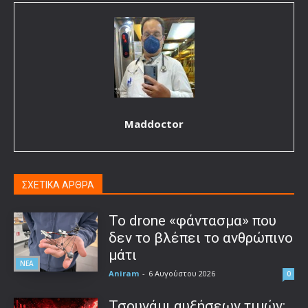
Maddoctor
ΣΧΕΤΙΚΑ ΑΡΘΡΑ
Το drone «φάντασμα» που
δεν το βλέπει το ανθρώπινο
μάτι
ΝΕΑ
Aniram
-
6 Αυγούστου 2026
0
Τσουνάμι αυξήσεων τιμών: