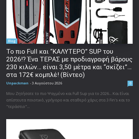
Blog
To πιο Full και “ΚΑΛΥΤΕΡΟ” SUP του
2026!? Ένα ΤΕΡΑΣ με προδιαγραφή βάρους
230 κιλών… είναι 3,50 μέτρα και “σκίζει”…
στα 172€ κομπλέ! (Βίντεο)
Unpackman
-
3 Αυγούστου 2026
0
Μου Ζητήσατε το πιο Ψαγμένο και Full Sup για το 2026... Και Είναι
απίστευτα ποιοτικό, γρήγορο και σταθερό χάρις στα 3 Fin's και το
"τεράστιο"...