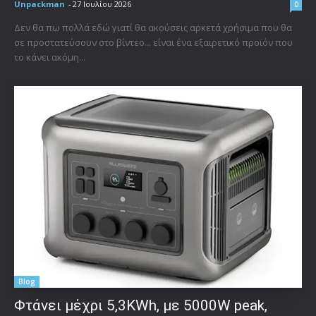
Unpackman
-
27 Ιουλίου 2026
0
Δεν θα πω πολλά εδώ γιατί θα ακούσεις αρκετά χρήσιμα που θα
σε προστατεύσουν στο βίντεο... είναι ένα εξαιρετικό προϊόν που
το κάνει ακόμη...
Blog
Φτάνει μέχρι 5,3KWh, με 5000W peak,