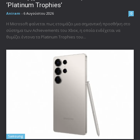
‘Platinum Trophies’
Aniram
-
6 Αυγούστου 2026
0
Η Microsoft φαίνεται πως ετοιμάζει μια σημαντική προσθήκη στο
σύστημα των Achievements του Xbox, η οποία ενδέχεται να
θυμίζει έντονα τα Platinum Trophies του...
Samsung