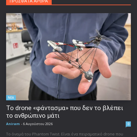
ΠΡΟΣΦΑΤΑ ΑΡΘΡΑ
ΝΕΑ
Το drone «φάντασμα» που δεν το βλέπει
το ανθρώπινο μάτι
Aniram
-
6 Αυγούστου 2026
0
Το όνομά του Phantom Twist. Είναι ένα πειραματικό drone που