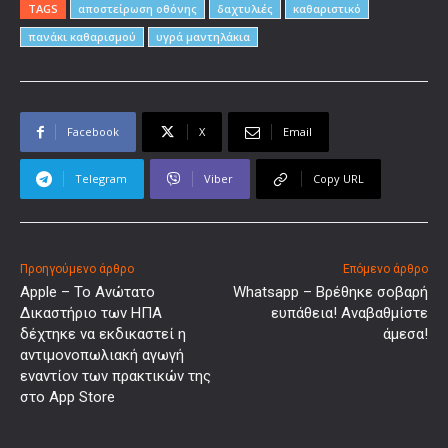
TAGS
αποστείρωση οθόνης
δαχτυλιές
καθαριστικό
πανάκι καθαρισμού
υγρά μαντηλάκια
Facebook
X
Email
Telegram
Viber
Copy URL
Προηγούμενο άρθρο
Επόμενο άρθρο
Apple – Το Ανώτατο
Whatsapp – Βρέθηκε σοβαρή
Δικαστήριο των ΗΠΑ
ευπάθεια! Αναβαθμίστε
δέχτηκε να εκδικαστεί η
άμεσα!
αντιμονοπωλιακή αγωγή
εναντίον των πρακτικών της
στο App Store