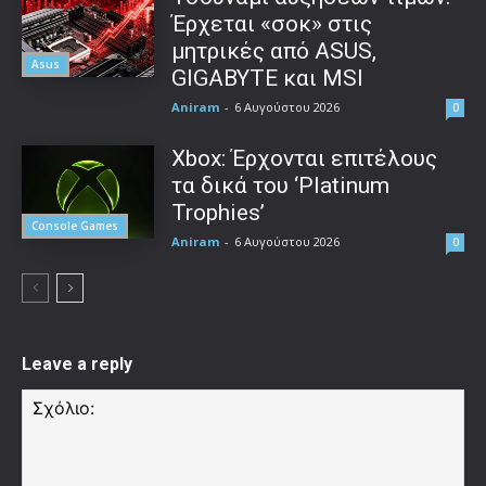
Έρχεται «σοκ» στις
μητρικές από ASUS,
Asus
GIGABYTE και MSI
Aniram
-
6 Αυγούστου 2026
0
Xbox: Έρχονται επιτέλους
τα δικά του ‘Platinum
Trophies’
Console Games
Aniram
-
6 Αυγούστου 2026
0
Leave a reply