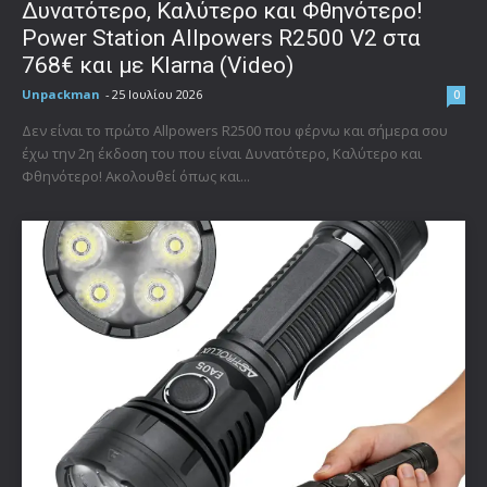
Δυνατότερο, Καλύτερο και Φθηνότερο!
Power Station Allpowers R2500 V2 στα
768€ και με Klarna (Video)
Unpackman
-
25 Ιουλίου 2026
0
Δεν είναι το πρώτο Allpowers R2500 που φέρνω και σήμερα σου
έχω την 2η έκδοση του που είναι Δυνατότερο, Καλύτερο και
Φθηνότερο! Ακολουθεί όπως και...