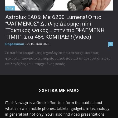
Blog
Astrolux ΕΑ05: Με 6200 Lumens! Ο πιο
“ΨΑΓΜΕΝΟΣ” Διπλής Δέσμης mini
“Τακτικός Φακός… στην πιο “ΨΑΓΜΕΝΗ
ΤΙΜΗ”. Στα 48€ ΚΟΜΠΛΕ!!! (Video)
Unpackman
-
22 Ιουλίου 2026
0
Σε αυτό το κομμάτι της τεχνολογίας που περιέχει και τους
φακούς... πραγματικά μπορείς να χαθείς γιατί υπάρχουν, άπειρες
επιλογές λες και υπάρχει ένας φακός...
ΣΧΕΤΙΚΑ ΜΕ ΕΜΑΣ
iTechNews.gr is a Greek effort to inform the public about
what's new in mobile phones, tablets, gadgets, in technology
in general but not only. You'll also find video presentations,