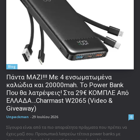
Blog
Πάντα ΜΑΖΙ!!! Με 4 ενσωματωμένα
καλώδια και 20000mah. Το Power Bank
Που θα λατρέψεις! Στα 29€ ΚΟΜΠΛΕ Από
ΕΛΛΑΔΑ…Charmast W2065 (Video &
Giveaway)
Unpackman
-
29 Ιουλίου 2026
0
Σίγουρα είναι από τα πιο απαραίτητα πράγματα που πρέπει να
έχεις μαζί σου. Προσωπικά λατρεύω τέτοια power banks με