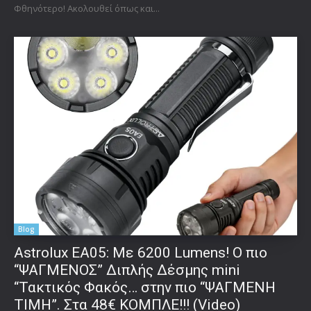
Φθηνότερο! Ακολουθεί όπως και...
Blog
Astrolux ΕΑ05: Με 6200 Lumens! Ο πιο
“ΨΑΓΜΕΝΟΣ” Διπλής Δέσμης mini
“Τακτικός Φακός… στην πιο “ΨΑΓΜΕΝΗ
ΤΙΜΗ”. Στα 48€ ΚΟΜΠΛΕ!!! (Video)