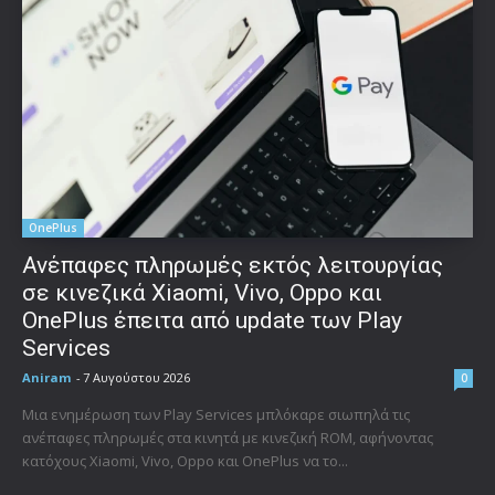
OnePlus
Ανέπαφες πληρωμές εκτός λειτουργίας
σε κινεζικά Xiaomi, Vivo, Oppo και
OnePlus έπειτα από update των Play
Services
Aniram
-
7 Αυγούστου 2026
0
Μια ενημέρωση των Play Services μπλόκαρε σιωπηλά τις
ανέπαφες πληρωμές στα κινητά με κινεζική ROM, αφήνοντας
κατόχους Xiaomi, Vivo, Oppo και OnePlus να το...