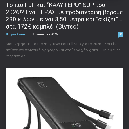
To πιο Full και “ΚΑΛΥΤΕΡΟ” SUP του
2026!? Ένα ΤΕΡΑΣ με προδιαγραφή βάρους
230 κιλών… είναι 3,50 μέτρα και “σκίζει”…
στα 172€ κομπλέ! (Βίντεο)
Unpackman
-
3 Αυγούστου 2026
0
Μου Ζητήσατε το πιο Ψαγμένο και Full Sup για το 2026... Και Είναι
απίστευτα ποιοτικό, γρήγορο και σταθερό χάρις στα 3 Fin's και το
"τεράστιο"...