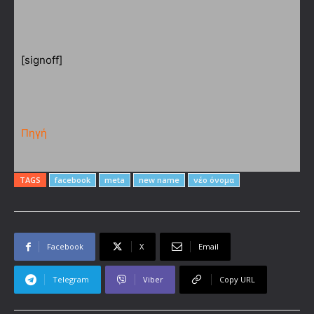
[signoff]
Πηγή
TAGS
facebook
meta
new name
νέο όνομα
Facebook
X
Email
Telegram
Viber
Copy URL