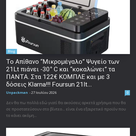
Blog
Το Απίθανο “Μικρομέγαλο” Ψυγείο των
21Lt πιάνει -30° C και “κοκαλώνει” τα
ΠΑΝΤΑ. Στα 122€ ΚΟΜΠΛΕ και με 3
δόσεις Klarna!!! Foursun 21lt...
Unpackman
-
27 Ιουλίου 2026
0
Δεν θα πω πολλά εδώ γιατί θα ακούσεις αρκετά χρήσιμα που θα
σε προστατεύσουν στο βίντεο... είναι ένα εξαιρετικό προϊόν που
το κάνει ακόμη...