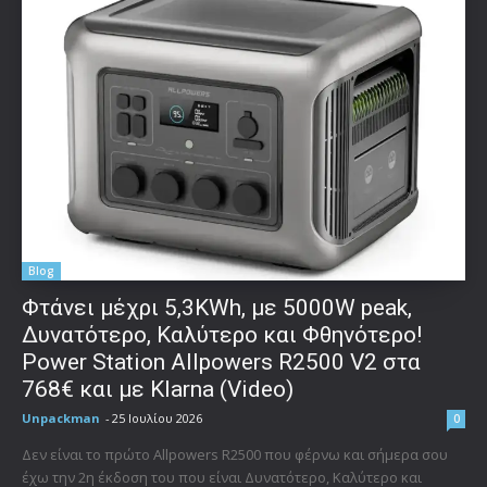
Blog
Φτάνει μέχρι 5,3KWh, με 5000W peak,
Δυνατότερο, Καλύτερο και Φθηνότερο!
Power Station Allpowers R2500 V2 στα
768€ και με Klarna (Video)
Unpackman
-
25 Ιουλίου 2026
0
Δεν είναι το πρώτο Allpowers R2500 που φέρνω και σήμερα σου
έχω την 2η έκδοση του που είναι Δυνατότερο, Καλύτερο και