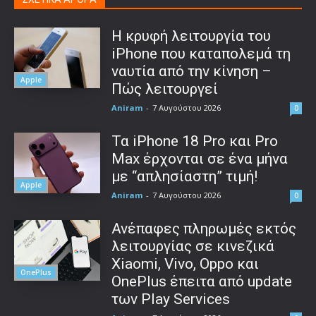
Η κρυφή λειτουργία του
iPhone που καταπολεμά τη
ναυτία από την κίνηση –
Apple
Πώς λειτουργεί
Aniram
-
7 Αυγούστου 2026
0
Τα iPhone 18 Pro και Pro
Max έρχονται σε ένα μήνα
με “απλησίαστη” τιμή!
Apple
Aniram
-
7 Αυγούστου 2026
0
Ανέπαφες πληρωμές εκτός
λειτουργίας σε κινεζικά
Xiaomi, Vivo, Oppo και
OnePlus
OnePlus έπειτα από update
των Play Services