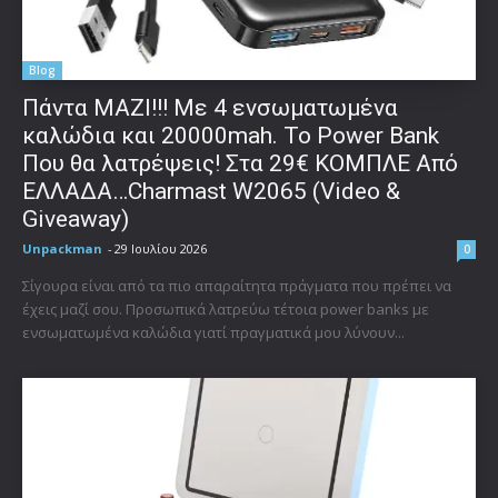
Blog
Πάντα ΜΑΖΙ!!! Με 4 ενσωματωμένα
καλώδια και 20000mah. Το Power Bank
Που θα λατρέψεις! Στα 29€ ΚΟΜΠΛΕ Από
ΕΛΛΑΔΑ…Charmast W2065 (Video &
Giveaway)
Unpackman
-
29 Ιουλίου 2026
0
Σίγουρα είναι από τα πιο απαραίτητα πράγματα που πρέπει να
έχεις μαζί σου. Προσωπικά λατρεύω τέτοια power banks με
ενσωματωμένα καλώδια γιατί πραγματικά μου λύνουν...