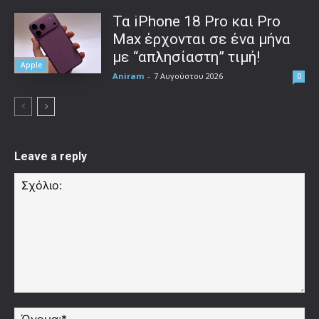
Τα iPhone 18 Pro και Pro
Max έρχονται σε ένα μήνα
με “απλησίαστη” τιμή!
Apple
Aniram
-
7 Αυγούστου 2026
0
Leave a reply
Σχόλιο:
Όν