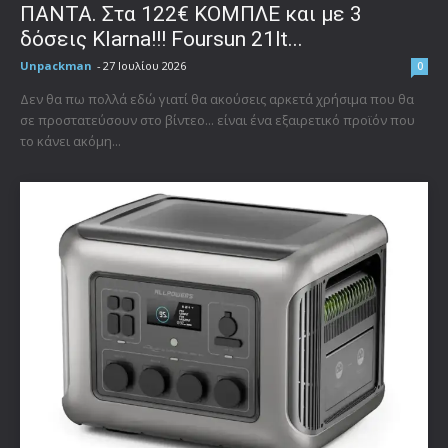
ΠΑΝΤΑ. Στα 122€ ΚΟΜΠΛΕ και με 3
δόσεις Klarna!!! Foursun 21lt...
Unpackman
-
27 Ιουλίου 2026
0
Δεν θα πω πολλά εδώ γιατί θα ακούσεις αρκετά χρήσιμα που θα
σε προστατεύσουν στο βίντεο... είναι ένα εξαιρετικό προϊόν που
το κάνει ακόμη...