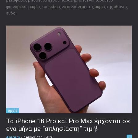
φαινόμενο: μικρές κουκκίδες να κινούνται στις άκρες της οθόνης
ενός...
Apple
Τα iPhone 18 Pro και Pro Max έρχονται σε
ένα μήνα με “απλησίαστη” τιμή!
Aniram
-
7 Αυγούστου 2026
0