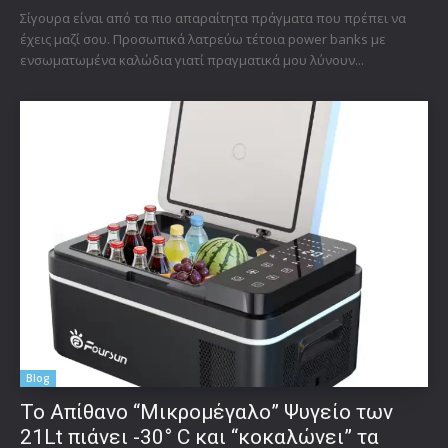
Σίγουρα είναι από τα πιο απαραίτητα πράγματα που πρέπει να
έχεις μαζί σου. Προσωπικά λατρεύω τέτοια power banks με
ενσωματωμένα καλώδια γιατί πραγματικά μου λύνουν...
Blog
Το Απίθανο “Μικρομέγαλο” Ψυγείο των
21Lt πιάνει -30° C και “κοκαλώνει” τα