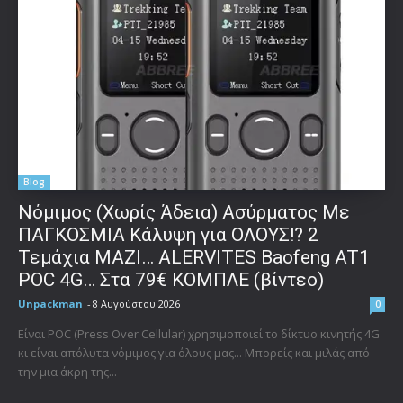
Blog
Νόμιμος (Χωρίς Άδεια) Ασύρματος Με
ΠΑΓΚΟΣΜΙΑ Κάλυψη για ΟΛΟΥΣ!? 2
Τεμάχια ΜΑΖΙ… ALERVITES Baofeng AT1
POC 4G… Στα 79€ ΚΟΜΠΛΕ (βίντεο)
Unpackman
-
8 Αυγούστου 2026
0
Είναι POC (Press Over Cellular) χρησιμοποιεί το δίκτυο κινητής 4G
κι είναι απόλυτα νόμιμος για όλους μας... Μπορείς και μιλάς από
την μια άκρη της...