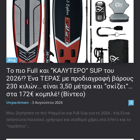
Blog
To πιο Full και “ΚΑΛΥΤΕΡΟ” SUP του
2026!? Ένα ΤΕΡΑΣ με προδιαγραφή βάρους
230 κιλών… είναι 3,50 μέτρα και “σκίζει”…
στα 172€ κομπλέ! (Βίντεο)
Unpackman
-
3 Αυγούστου 2026
0
Μου Ζητήσατε το πιο Ψαγμένο και Full Sup για το 2026... Και Είναι
απίστευτα ποιοτικό, γρήγορο και σταθερό χάρις στα 3 Fin's και το
"τεράστιο"...