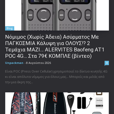
Blog
Νόμιμος (Χωρίς Άδεια) Ασύρματος Με
ΠΑΓΚΟΣΜΙΑ Κάλυψη για ΟΛΟΥΣ!? 2
Τεμάχια ΜΑΖΙ… ALERVITES Baofeng AT1
POC 4G… Στα 79€ ΚΟΜΠΛΕ (βίντεο)
Unpackman
-
8 Αυγούστου 2026
0
Είναι POC (Press Over Cellular) χρησιμοποιεί το δίκτυο κινητής 4G
κι είναι απόλυτα νόμιμος για όλους μας... Μπορείς και μιλάς από
την μια άκρη της...