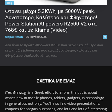
Blog
Φτάνει μέχρι 5,3KWh, με 5000W peak,
Δυνατότερο, Καλύτερο και Φθηνότερο!
Power Station Allpowers R2500 V2 στα
768€ και με Klarna (Video)
Unpackman
-
25 Ιουλίου 2026
0
Δεν είναι το πρώτο Allpowers R2500 που φέρνω και σήμερα σου
έχω την 2η έκδοση του που είναι Δυνατότερο, Καλύτερο και
Φθηνότερο! Ακολουθεί όπως και...
ΣΧΕΤΙΚΑ ΜΕ ΕΜΑΣ
iTechNews.gr is a Greek effort to inform the public about
what's new in mobile phones, tablets, gadgets, in technology
in general but not only. You'll also find video presentations,
coupons for bargain purchases, and lots and lots of interesting