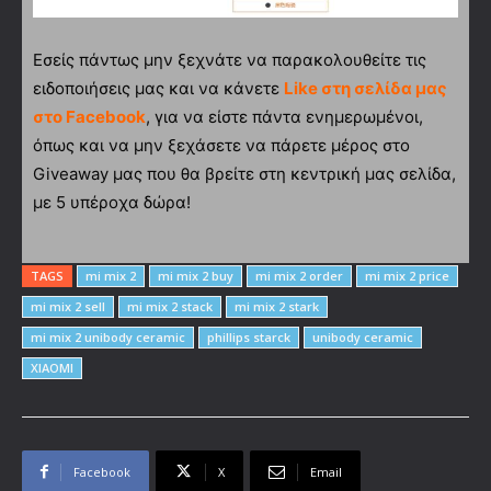
Εσείς πάντως μην ξεχνάτε να παρακολουθείτε τις
ειδοποιήσεις μας και να κάνετε
Like στη σελίδα μας
στο Facebook
, για να είστε πάντα ενημερωμένοι,
όπως και να μην ξεχάσετε να πάρετε μέρος στο
Giveaway μας που θα βρείτε στη κεντρική μας σελίδα,
με 5 υπέροχα δώρα!
TAGS
mi mix 2
mi mix 2 buy
mi mix 2 order
mi mix 2 price
mi mix 2 sell
mi mix 2 stack
mi mix 2 stark
mi mix 2 unibody ceramic
phillips starck
unibody ceramic
XIAOMI
Facebook
X
Email