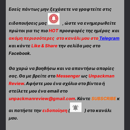
Εσείς πάντως μην ξεχάσετε να γραφτείτε στις
ειδοποιήσεις μας
, ώστε να ενημερωθείτε
πρώτοι για τις πιο
HOT
προσφορές της ημέρας και
ακόμη περισσότερες
στο κανάλι μου στο
Telegram
και κάντε
Like & Share
την σελίδα μας στο
Facebook.
Θα χαρώ να βοηθήσω και να απαντήσω απορίες
σας. Θα με βρείτε στο
Messenger
ως
Unpackman
Review
. Αφήστε μου ένα σχόλιο στο βίντεο ή
στείλετε μου ένα email στο
unpackmanreview@gmail.com
. Κάντε
SUBSCRIBE
κ
αι πατήστε την
ειδοποίηση
(
) στο κανάλι
μου.