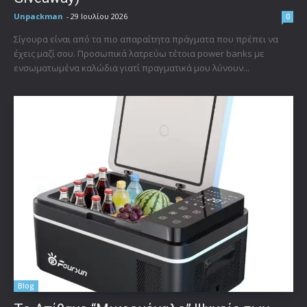
Unpackman
-
29 Ιουλίου 2026
0
Σίγουρα είναι από τα πιο απαραίτητα πράγματα που πρέπει να
έχεις μαζί σου. Προσωπικά λατρεύω τέτοια power banks με
ενσωματωμένα καλώδια γιατί πραγματικά μου λύνουν...
Blog