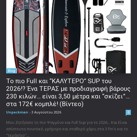
Blog
To πιο Full και “ΚΑΛΥΤΕΡΟ” SUP του
2026!? Ένα ΤΕΡΑΣ με προδιαγραφή βάρους
230 κιλών… είναι 3,50 μέτρα και “σκίζει”…
στα 172€ κομπλέ! (Βίντεο)
Unpackman
-
3 Αυγούστου 2026
0
Μου Ζητήσατε το πιο Ψαγμένο και Full Sup για το 2026... Και Είναι
απίστευτα ποιοτικό, γρήγορο και σταθερό χάρις στα 3 Fin's και το
"τεράστιο"...