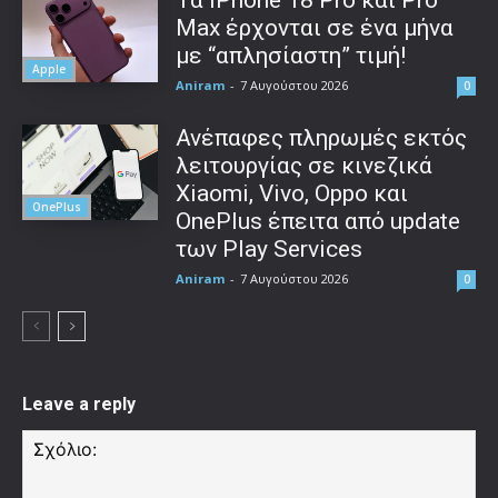
Τα iPhone 18 Pro και Pro
Max έρχονται σε ένα μήνα
με “απλησίαστη” τιμή!
Apple
Aniram
-
7 Αυγούστου 2026
0
Ανέπαφες πληρωμές εκτός
λειτουργίας σε κινεζικά
Xiaomi, Vivo, Oppo και
OnePlus
OnePlus έπειτα από update
των Play Services
Aniram
-
7 Αυγούστου 2026
0
Leave a reply