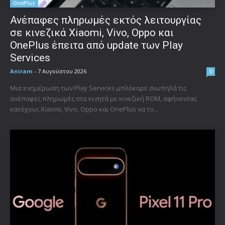
OnePlus
Ανέπαφες πληρωμές εκτός λειτουργίας
σε κινεζικά Xiaomi, Vivo, Oppo και
OnePlus έπειτα από update των Play
Services
Aniram
-
7 Αυγούστου 2026
0
Μια ενημέρωση των Play Services μπλόκαρε σιωπηλά τις
ανέπαφες πληρωμές στα κινητά με κινεζική ROM, αφήνοντας
κατόχους Xiaomi, Vivo, Oppo και OnePlus να το...