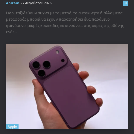
Aniram
-
7 Αυγούστου 2026
0
Όσοι ταξιδεύουν συχνά με το μετρό, το αυτοκίνητο ή άλλα μέσα
μεταφοράς μπορεί να έχουν παρατηρήσει ένα παράξενο
φαινόμενο: μικρές κουκκίδες να κινούνται στις άκρες της οθόνης
ενός...
Apple