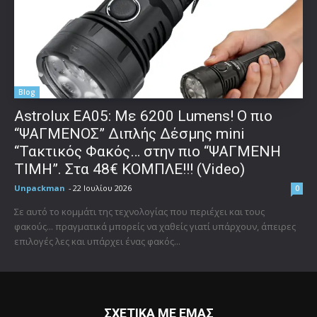
Blog
Astrolux ΕΑ05: Με 6200 Lumens! Ο πιο
“ΨΑΓΜΕΝΟΣ” Διπλής Δέσμης mini
“Τακτικός Φακός… στην πιο “ΨΑΓΜΕΝΗ
ΤΙΜΗ”. Στα 48€ ΚΟΜΠΛΕ!!! (Video)
Unpackman
-
22 Ιουλίου 2026
0
Σε αυτό το κομμάτι της τεχνολογίας που περιέχει και τους
φακούς... πραγματικά μπορείς να χαθείς γιατί υπάρχουν, άπειρες
επιλογές λες και υπάρχει ένας φακός...
ΣΧΕΤΙΚΑ ΜΕ ΕΜΑΣ