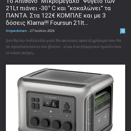
Το Απίθανο “Μικρομέγαλο” Ψυγείο των
21Lt πιάνει -30° C και “κοκαλώνει” τα
ΠΑΝΤΑ. Στα 122€ ΚΟΜΠΛΕ και με 3
δόσεις Klarna!!! Foursun 21lt...
Unpackman
-
27 Ιουλίου 2026
0
Δεν θα πω πολλά εδώ γιατί θα ακούσεις αρκετά χρήσιμα που θα
σε προστατεύσουν στο βίντεο... είναι ένα εξαιρετικό προϊόν που
το κάνει ακόμη...