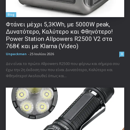
Blog
Φτάνει μέχρι 5,3KWh, με 5000W peak,
Δυνατότερο, Καλύτερο και Φθηνότερο!
Power Station Allpowers R2500 V2 στα
768€ και με Klarna (Video)
Unpackman
-
25 Ιουλίου 2026
0
Δεν είναι το πρώτο Allpowers R2500 που φέρνω και σήμερα σου
έχω την 2η έκδοση του που είναι Δυνατότερο, Καλύτερο και
Φθηνότερο! Ακολουθεί όπως και...