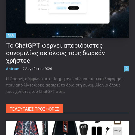
ΝΕΑ
Το ChatGPT φέρνει απεριόριστες
συνομιλίες σε όλους τους δωρεάν
χρήστες
Aniram
-
7 Αυγούστου 2026
0
Η OpenAI, σύμφωνα με επίσημη ανακοίνωση που κυκλοφόρησε
πριν από λίγες ώρες, αφαιρεί τα όρια στη συνομιλία για όλους
τους χρήστες του ChatGPT στα...
ΤΕΛΕΥΤΑΙΕΣ ΠΡΟΣΦΟΡΕΣ