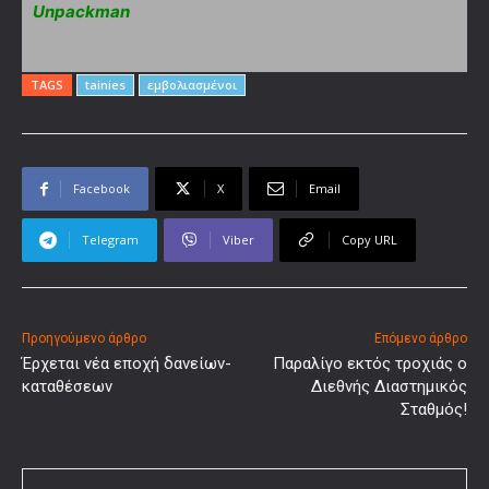
Unpackman
TAGS
tainies
εμβολιασμένοι
Facebook
X
Email
Telegram
Viber
Copy URL
Προηγούμενο άρθρο
Επόμενο άρθρο
Έρχεται νέα εποχή δανείων-
Παραλίγο εκτός τροχιάς ο
καταθέσεων
Διεθνής Διαστημικός
Σταθμός!