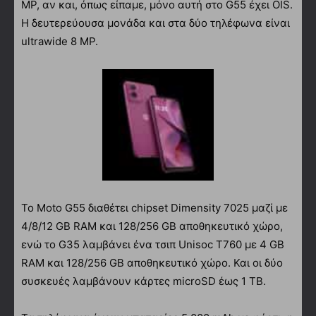
MP, αν και, όπως είπαμε, μόνο αυτή στο G55 έχει OIS.
Η δευτερεύουσα μονάδα και στα δύο τηλέφωνα είναι
ultrawide 8 MP.
Το Moto G55 διαθέτει chipset Dimensity 7025 μαζί με
4/8/12 GB RAM και 128/256 GB αποθηκευτικό χώρο,
ενώ το G35 λαμβάνει ένα τσιπ Unisoc T760 με 4 GB
RAM και 128/256 GB αποθηκευτικό χώρο. Και οι δύο
συσκευές λαμβάνουν κάρτες microSD έως 1 TB.