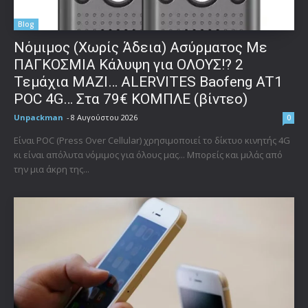
Blog
Νόμιμος (Χωρίς Άδεια) Ασύρματος Με
ΠΑΓΚΟΣΜΙΑ Κάλυψη για ΟΛΟΥΣ!? 2
Τεμάχια ΜΑΖΙ… ALERVITES Baofeng AT1
POC 4G… Στα 79€ ΚΟΜΠΛΕ (βίντεο)
Unpackman
-
8 Αυγούστου 2026
0
Είναι POC (Press Over Cellular) χρησιμοποιεί το δίκτυο κινητής 4G
κι είναι απόλυτα νόμιμος για όλους μας... Μπορείς και μιλάς από
την μια άκρη της...