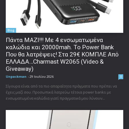
Blog
Πάντα ΜΑΖΙ!!! Με 4 ενσωματωμένα
καλώδια και 20000mah. Το Power Bank
Που θα λατρέψεις! Στα 29€ ΚΟΜΠΛΕ Από
ΕΛΛΑΔΑ…Charmast W2065 (Video &
Giveaway)
Unpackman
-
29 Ιουλίου 2026
0
Σίγουρα είναι από τα πιο απαραίτητα πράγματα που πρέπει να
έχεις μαζί σου. Προσωπικά λατρεύω τέτοια power banks με
ενσωματωμένα καλώδια γιατί πραγματικά μου λύνουν...