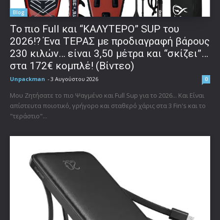
Blog
To πιο Full και “ΚΑΛΥΤΕΡΟ” SUP του
2026!? Ένα ΤΕΡΑΣ με προδιαγραφή βάρους
230 κιλών… είναι 3,50 μέτρα και “σκίζει”…
στα 172€ κομπλέ! (Βίντεο)
Unpackman
-
3 Αυγούστου 2026
0
Μου Ζητήσατε το πιο Ψαγμένο και Full Sup για το 2026... Και Είναι
απίστευτα ποιοτικό, γρήγορο και σταθερό χάρις στα 3 Fin's και το
"τεράστιο"...