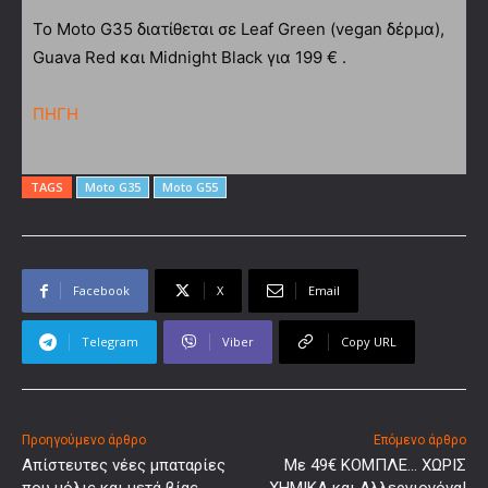
Το Moto G35 διατίθεται σε Leaf Green (vegan δέρμα),
Guava Red και Midnight Black για 199 € .
ΠΗΓΗ
TAGS
Moto G35
Moto G55
Facebook
X
Email
Telegram
Viber
Copy URL
Προηγούμενο άρθρο
Επόμενο άρθρο
Απίστευτες νέες μπαταρίες
Με 49€ ΚΟΜΠΛΕ… ΧΩΡΙΣ