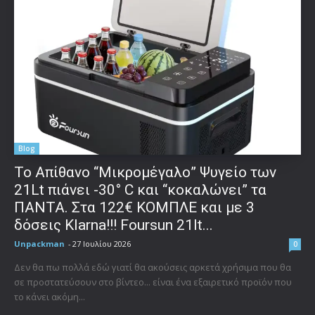
Blog
Το Απίθανο “Μικρομέγαλο” Ψυγείο των
21Lt πιάνει -30° C και “κοκαλώνει” τα
ΠΑΝΤΑ. Στα 122€ ΚΟΜΠΛΕ και με 3
δόσεις Klarna!!! Foursun 21lt...
Unpackman
-
27 Ιουλίου 2026
0
Δεν θα πω πολλά εδώ γιατί θα ακούσεις αρκετά χρήσιμα που θα
σε προστατεύσουν στο βίντεο... είναι ένα εξαιρετικό προϊόν που
το κάνει ακόμη...