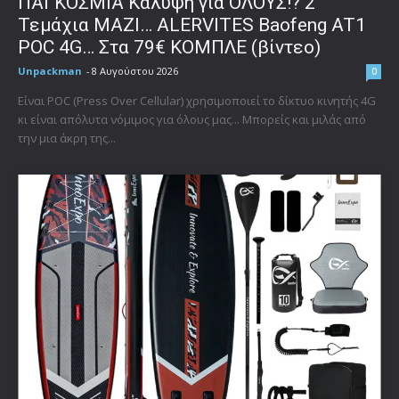
ΠΑΓΚΟΣΜΙΑ Κάλυψη για ΟΛΟΥΣ!? 2
Τεμάχια ΜΑΖΙ… ALERVITES Baofeng AT1
POC 4G… Στα 79€ ΚΟΜΠΛΕ (βίντεο)
Unpackman
-
8 Αυγούστου 2026
0
Είναι POC (Press Over Cellular) χρησιμοποιεί το δίκτυο κινητής 4G
κι είναι απόλυτα νόμιμος για όλους μας... Μπορείς και μιλάς από
την μια άκρη της...