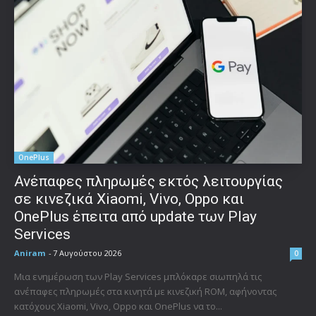
OnePlus
Ανέπαφες πληρωμές εκτός λειτουργίας
σε κινεζικά Xiaomi, Vivo, Oppo και
OnePlus έπειτα από update των Play
Services
Aniram
-
7 Αυγούστου 2026
0
Μια ενημέρωση των Play Services μπλόκαρε σιωπηλά τις
ανέπαφες πληρωμές στα κινητά με κινεζική ROM, αφήνοντας
κατόχους Xiaomi, Vivo, Oppo και OnePlus να το...