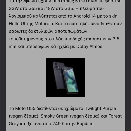
Τα τηλέφωνα έχουν μπαταρίες 5.000 mAh με φόρτιση
33W στο G55 και 18W στο G35. Η πλευρά του
λογισμικού καλύπτεται από το Android 14 με το skin
Hello UI της Motorola. Και τα δύο τηλέφωνα διαθέτουν
σαρωτές δακτυλικών αποτυπωμάτων
τοποθετημένους στο πλάι, υποδοχές ακουστικών 3,5
mm και στερεοφωνικά ηχεία με Dolby Atmos.
Το Moto G55 διατίθεται σε χρώματα Twilight Purple
(vegan δέρμα), Smoky Green (vegan δέρμα) και Forest
Grey και ξεκινά από 249 € στην Ευρώπη.