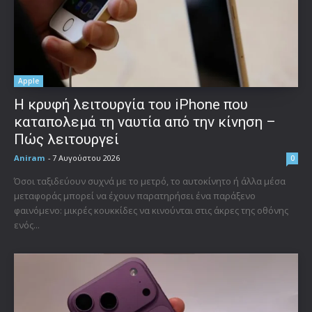
Apple
Η κρυφή λειτουργία του iPhone που
καταπολεμά τη ναυτία από την κίνηση –
Πώς λειτουργεί
Aniram
-
7 Αυγούστου 2026
0
Όσοι ταξιδεύουν συχνά με το μετρό, το αυτοκίνητο ή άλλα μέσα
μεταφοράς μπορεί να έχουν παρατηρήσει ένα παράξενο
φαινόμενο: μικρές κουκκίδες να κινούνται στις άκρες της οθόνης
ενός...