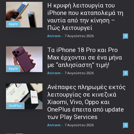
Η κρυφή λειτουργία του
iPhone που καταπολεμά τη
ναυτία από την κίνηση –
Apple
Πώς λειτουργεί
Aniram
-
7 Αυγούστου 2026
0
Τα iPhone 18 Pro και Pro
Max έρχονται σε ένα μήνα
με “απλησίαστη” τιμή!
Apple
Aniram
-
7 Αυγούστου 2026
0
Ανέπαφες πληρωμές εκτός
λειτουργίας σε κινεζικά
Xiaomi, Vivo, Oppo και
OnePlus
OnePlus έπειτα από update
των Play Services
Aniram
-
7 Αυγούστου 2026
0