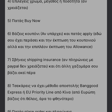
4) Επιλέγεις χρώμα, μέγεθος ή ποσότητα (αν
χρειάζεται)
5) Πατάς Buy Now
6) Βάζεις κουπόνι (Αν υπάρχει) και πατάς apply (εδώ
σου έχει περάσει και την έκπτωση του κουπονιού
αλλά και την επιπλέον έκπτωση του Allowance)
7) Σβήνεις shipping insurance (αν πληρώνεις με
paypal δεν χρειάζεται) και ότι άλλη χαζομάρα σου
βάζει εκεί πέρα
8) Τσεκάρεις να έχει μέθοδο αποστολής Banggood
Express ή EU Priority Line από Κίνα (από Ευρώπη
βάζεις ότι θέλεις, άρα το φθηνότερο)
9) Πατάς place order και πληρώνεις