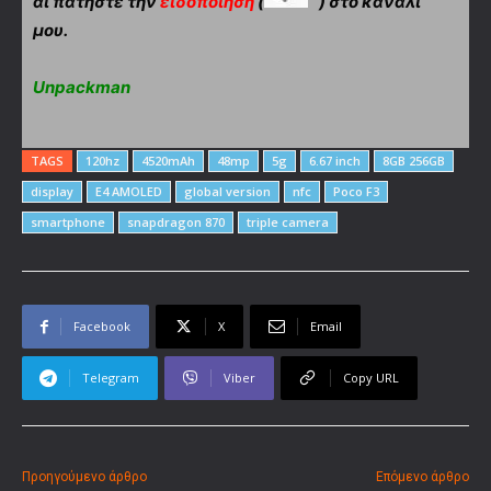
αι πατήστε την
ειδοποίηση
(
) στο κανάλι
μου.
Unpackman
TAGS
120hz
4520mAh
48mp
5g
6.67 inch
8GB 256GB
display
E4 AMOLED
global version
nfc
Poco F3
smartphone
snapdragon 870
triple camera
Facebook
X
Email
Telegram
Viber
Copy URL
Προηγούμενο άρθρο
Επόμενο άρθρο