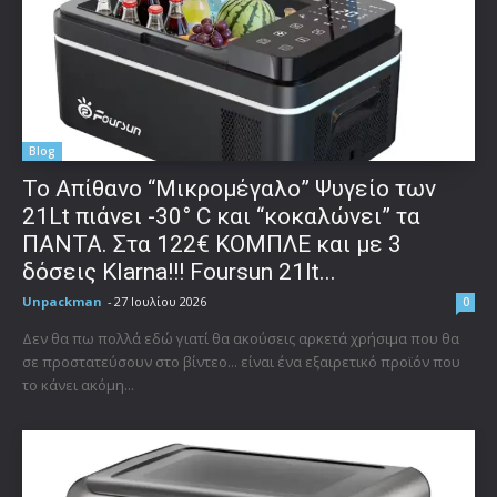
Blog
Το Απίθανο “Μικρομέγαλο” Ψυγείο των
21Lt πιάνει -30° C και “κοκαλώνει” τα
ΠΑΝΤΑ. Στα 122€ ΚΟΜΠΛΕ και με 3
δόσεις Klarna!!! Foursun 21lt...
Unpackman
-
27 Ιουλίου 2026
0
Δεν θα πω πολλά εδώ γιατί θα ακούσεις αρκετά χρήσιμα που θα
σε προστατεύσουν στο βίντεο... είναι ένα εξαιρετικό προϊόν που
το κάνει ακόμη...