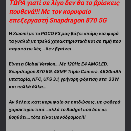
ΤΩΡΑ γιατί σε λίγο δεν θα το βρίσκεις
πουθενά!!! Με τον κορυφαίο
επεξεργαστή
Snapdragon 870 5G
H Xiaomi με το POCO F3 μας βάζει ακόμη νια φορά
τα γυαλιά με τρελά χαρακτηριστικά και σε τιμή που
παρακάτω λές… δεν βγαίνει…
Είναι η Global Version… Με 120Hz E4 AMOLED,
Snapdragon 870 5G, 48MP Triple Camera, 4520mAh
μπαταρία, NFC, UFS 3.1, γρήγορη φόρτιση στα 33W
και πολλά άλλα…
Αν θέλεις κάτι κορυφαίο σε επιδώσεις, με φοβερά
χαρακτηριστικά… αλλά το Budget σου δεν σε
βοηθάει… τότε είναι μονόδρομος!!!