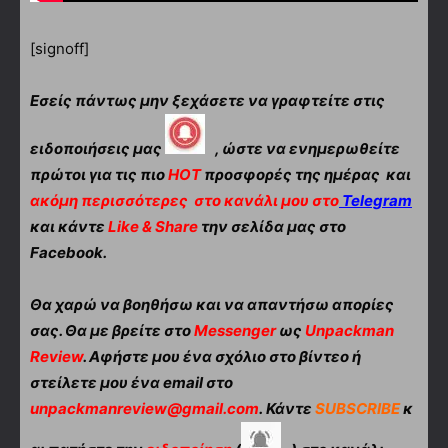
[signoff]
Εσείς πάντως μην ξεχάσετε να γραφτείτε στις
ειδοποιήσεις μας
, ώστε να ενημερωθείτε
πρώτοι για τις πιο
HOT
προσφορές της ημέρας και
ακόμη περισσότερες
στο κανάλι μου στο
Telegram
και κάντε
Like & Share
την σελίδα μας στο
Facebook.
Θα χαρώ να βοηθήσω και να απαντήσω απορίες
σας. Θα με βρείτε στο
Messenger
ως
Unpackman
Review
. Αφήστε μου ένα σχόλιο στο βίντεο ή
στείλετε μου ένα email στο
unpackmanreview@gmail.com
. Κάντε
SUBSCRIBE
κ