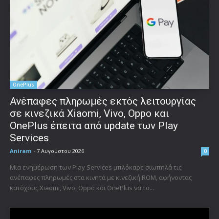
OnePlus
Ανέπαφες πληρωμές εκτός λειτουργίας
σε κινεζικά Xiaomi, Vivo, Oppo και
OnePlus έπειτα από update των Play
Services
Aniram
-
7 Αυγούστου 2026
0
Μια ενημέρωση των Play Services μπλόκαρε σιωπηλά τις
ανέπαφες πληρωμές στα κινητά με κινεζική ROM, αφήνοντας
κατόχους Xiaomi, Vivo, Oppo και OnePlus να το...