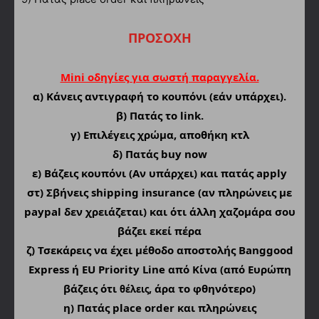
ΠΡΟΣΟΧΗ
Mini οδηγίες για σωστή παραγγελία.
α)
Κάνεις αντιγραφή το κουπόνι (εάν υπάρχει).
β) Πατάς το link.
γ) Επιλέγεις χρώμα, αποθήκη κτλ
δ) Πατάς buy now
ε) Βάζεις κουπόνι (Αν υπάρχει) και πατάς apply
στ) Σβήνεις shipping insurance (αν πληρώνεις με
paypal δεν χρειάζεται) και ότι άλλη χαζομάρα σου
βάζει εκεί πέρα
ζ) Τσεκάρεις να έχει μέθοδο αποστολής Banggood
Express ή EU Priority Line από Κίνα (από Ευρώπη
βάζεις ότι
, άρα το φθηνότερο)
θέλεις
η) Πατάς place order και πληρώνεις