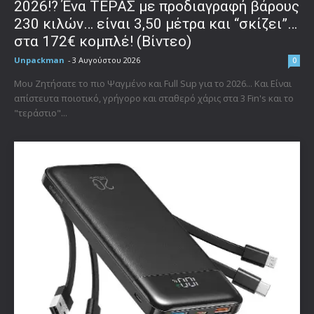
2026!? Ένα ΤΕΡΑΣ με προδιαγραφή βάρους
230 κιλών… είναι 3,50 μέτρα και “σκίζει”…
στα 172€ κομπλέ! (Βίντεο)
Unpackman
-
3 Αυγούστου 2026
0
Μου Ζητήσατε το πιο Ψαγμένο και Full Sup για το 2026... Και Είναι
απίστευτα ποιοτικό, γρήγορο και σταθερό χάρις στα 3 Fin's και το
"τεράστιο"...