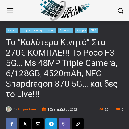
Xiaomi
Η προσφορά της ημέρας
Κουπόνια
Κινητά
ΝΕΑ
Το “Καλύτερο Κινητό” Στα
270€ ΚΟΜΠΛΕ!!! To Poco F3
5G… Με 48MP Triple Camera,
6/128GB, 4520mAh, NFC
Snapdragon 870 5G… και δες
το Live!!!
By
Unpackman
1 Σεπτεμβρίου 2022
261
0