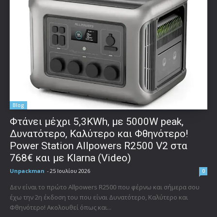
Blog
Φτάνει μέχρι 5,3KWh, με 5000W peak,
Δυνατότερο, Καλύτερο και Φθηνότερο!
Power Station Allpowers R2500 V2 στα
768€ και με Klarna (Video)
Unpackman
-
25 Ιουλίου 2026
0
Δεν είναι το πρώτο Allpowers R2500 που φέρνω και σήμερα σου
έχω την 2η έκδοση του που είναι Δυνατότερο, Καλύτερο και
Φθηνότερο! Ακολουθεί όπως και...