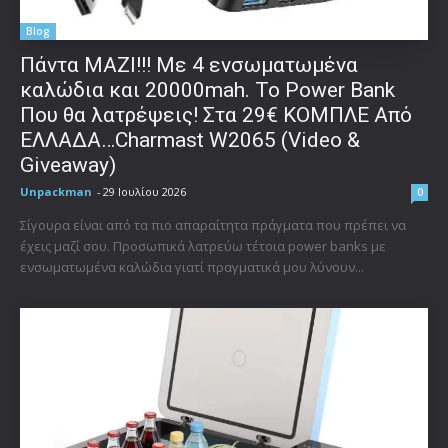
Blog
Πάντα ΜΑΖΙ!!! Με 4 ενσωματωμένα
καλώδια και 20000mah. Το Power Bank
Που θα λατρέψεις! Στα 29€ ΚΟΜΠΛΕ Από
ΕΛΛΑΔΑ…Charmast W2065 (Video &
Giveaway)
Unpackman
-
29 Ιουλίου 2026
0
Σίγουρα είναι από τα πιο απαραίτητα πράγματα που πρέπει να
έχεις μαζί σου. Προσωπικά λατρεύω τέτοια power banks με
ενσωματωμένα καλώδια γιατί πραγματικά μου λύνουν...