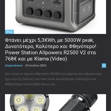
Blog
Φτάνει μέχρι 5,3KWh, με 5000W peak,
Δυνατότερο, Καλύτερο και Φθηνότερο!
Power Station Allpowers R2500 V2 στα
768€ και με Klarna (Video)
Unpackman
-
25 Ιουλίου 2026
0
Δεν είναι το πρώτο Allpowers R2500 που φέρνω και σήμερα σου
έχω την 2η έκδοση του που είναι Δυνατότερο, Καλύτερο και
Φθηνότερο! Ακολουθεί όπως και...