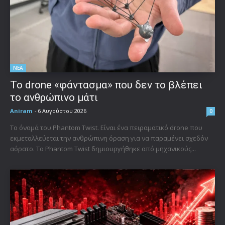
ΝΕΑ
Το drone «φάντασμα» που δεν το βλέπει
το ανθρώπινο μάτι
Aniram
-
6 Αυγούστου 2026
0
Το όνομά του Phantom Twist. Είναι ένα πειραματικό drone που
εκμεταλλεύεται την ανθρώπινη όραση για να παραμένει σχεδόν
αόρατο. Το Phantom Twist δημιουργήθηκε από μηχανικούς...