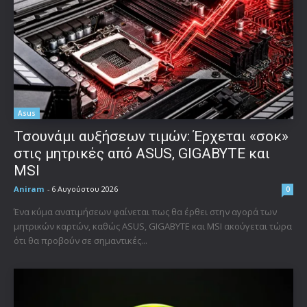
Asus
Τσουνάμι αυξήσεων τιμών: Έρχεται «σοκ»
στις μητρικές από ASUS, GIGABYTE και
MSI
Aniram
-
6 Αυγούστου 2026
0
Ένα κύμα ανατιμήσεων φαίνεται πως θα έρθει στην αγορά των
μητρικών καρτών, καθώς ASUS, GIGABYTE και MSI ακούγεται τώρα
ότι θα προβούν σε σημαντικές...