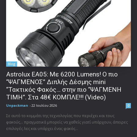
Blog
Astrolux ΕΑ05: Με 6200 Lumens! Ο πιο
“ΨΑΓΜΕΝΟΣ” Διπλής Δέσμης mini
“Τακτικός Φακός… στην πιο “ΨΑΓΜΕΝΗ
ΤΙΜΗ”. Στα 48€ ΚΟΜΠΛΕ!!! (Video)
Unpackman
-
22 Ιουλίου 2026
0
Σε αυτό το κομμάτι της τεχνολογίας που περιέχει και τους
φακούς... πραγματικά μπορείς να χαθείς γιατί υπάρχουν, άπειρες
επιλογές λες και υπάρχει ένας φακός...