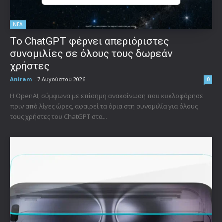
ΝΕΑ
Το ChatGPT φέρνει απεριόριστες
συνομιλίες σε όλους τους δωρεάν
χρήστες
Aniram
-
7 Αυγούστου 2026
0
Η OpenAI, σύμφωνα με επίσημη ανακοίνωση που κυκλοφόρησε
πριν από λίγες ώρες, αφαιρεί τα όρια στη συνομιλία για όλους
τους χρήστες του ChatGPT στα...