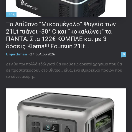
Blog
Το Απίθανο “Μικρομέγαλο” Ψυγείο των
21Lt πιάνει -30° C και “κοκαλώνει” τα
ΠΑΝΤΑ. Στα 122€ ΚΟΜΠΛΕ και με 3
δόσεις Klarna!!! Foursun 21lt...
Unpackman
-
27 Ιουλίου 2026
0
Δεν θα πω πολλά εδώ γιατί θα ακούσεις αρκετά χρήσιμα που θα
σε προστατεύσουν στο βίντεο... είναι ένα εξαιρετικό προϊόν που
το κάνει ακόμη...