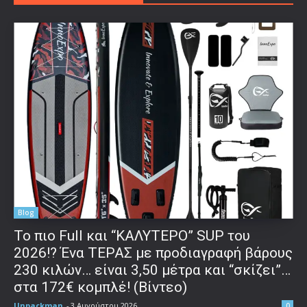
Blog
To πιο Full και “ΚΑΛΥΤΕΡΟ” SUP του
2026!? Ένα ΤΕΡΑΣ με προδιαγραφή βάρους
230 κιλών… είναι 3,50 μέτρα και “σκίζει”…
στα 172€ κομπλέ! (Βίντεο)
Unpackman
-
3 Αυγούστου 2026
0