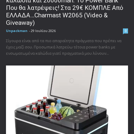
καλώδια και 20000mah. Το Power Bank
Που θα λατρέψεις! Στα 29€ ΚΟΜΠΛΕ Από
ΕΛΛΑΔΑ…Charmast W2065 (Video &
Giveaway)
Unpackman
-
29 Ιουλίου 2026
0
Σίγουρα είναι από τα πιο απαραίτητα πράγματα που πρέπει να
έχεις μαζί σου. Προσωπικά λατρεύω τέτοια power banks με
ενσωματωμένα καλώδια γιατί πραγματικά μου λύνουν...