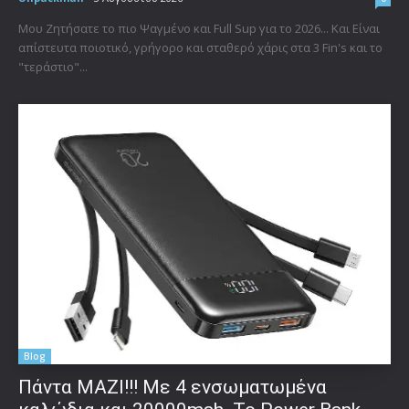
Μου Ζητήσατε το πιο Ψαγμένο και Full Sup για το 2026... Και Είναι
απίστευτα ποιοτικό, γρήγορο και σταθερό χάρις στα 3 Fin's και το
"τεράστιο"...
Blog
Πάντα ΜΑΖΙ!!! Με 4 ενσωματωμένα