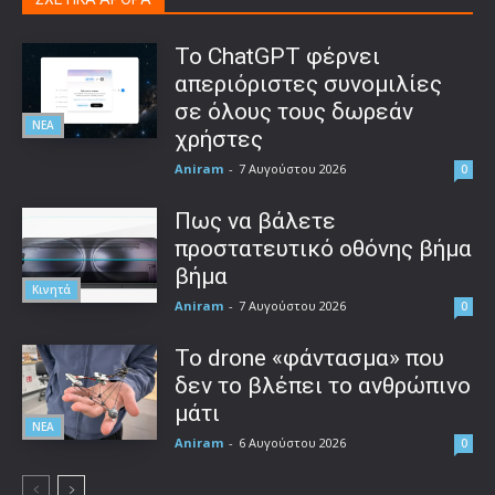
Το ChatGPT φέρνει
απεριόριστες συνομιλίες
σε όλους τους δωρεάν
ΝΕΑ
χρήστες
Aniram
-
7 Αυγούστου 2026
0
Πως να βάλετε
προστατευτικό οθόνης βήμα
βήμα
Κινητά
Aniram
-
7 Αυγούστου 2026
0
Το drone «φάντασμα» που
δεν το βλέπει το ανθρώπινο
μάτι
ΝΕΑ
Aniram
-
6 Αυγούστου 2026
0