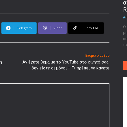
α
R
A
Ο 
Telegram
Viber
Copy URL
μο
ση
τι
Επόμενο άρθρο
η
Αν έχετε θέμα με το YouTube στο κινητό σας,
δεν είστε οι μόνοι – Τι πρέπει να κάνετε