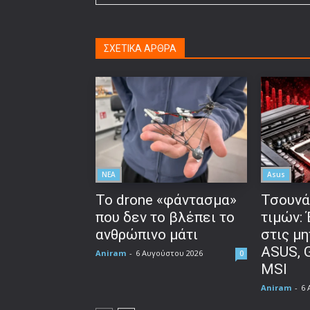
ΣΧΕΤΙΚΑ ΑΡΘΡΑ
ΝΕΑ
Asus
Το drone «φάντασμα»
Τσουνά
που δεν το βλέπει το
τιμών:
ανθρώπινο μάτι
στις μη
ASUS, 
Aniram
-
6 Αυγούστου 2026
0
MSI
Aniram
-
6 