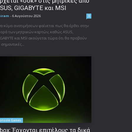
ρχεται «σοκ» στις μητρικές από
SUS, GIGABYTE και MSI
niram
-
6 Αυγούστου 2026
0
α κύμα ανατιμήσεων φαίνεται πως θα έρθει στην
ορά των μητρικών καρτών, καθώς ASUS,
GABYTE και MSI ακούγεται τώρα ότι θα προβούν
 σημαντικές...
onsole Games
box: Έρχονται επιτέλους τα δικά