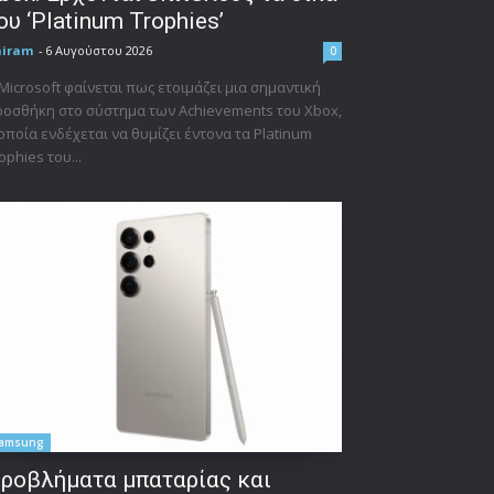
ου ‘Platinum Trophies’
niram
-
6 Αυγούστου 2026
0
Microsoft φαίνεται πως ετοιμάζει μια σημαντική
οσθήκη στο σύστημα των Achievements του Xbox,
οποία ενδέχεται να θυμίζει έντονα τα Platinum
ophies του...
amsung
ροβλήματα μπαταρίας και