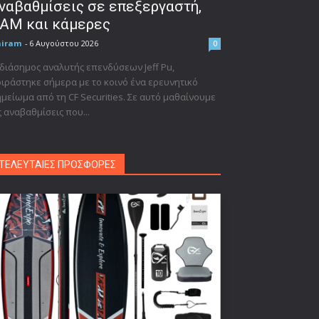
ναβαθμίσεις σε επεξεργαστή,
AM και κάμερες
niram
-
6 Αυγούστου 2026
0
διάσημος αναλυτής επενδύσεων Jeff Pu,
ιράστηκε σήμερα με το κοινό ένα ερευνητικό
μείωμα από τη CF Securities. Σε αυτό μαθαίνουμε
ς αναβαθμίσεις που...
ΤΕΛΕΥΤΑΙΕΣ ΠΡΟΣΦΟΡΕΣ