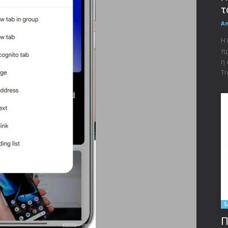
τ
A
Η 
πρ
η 
Tr
S
Π