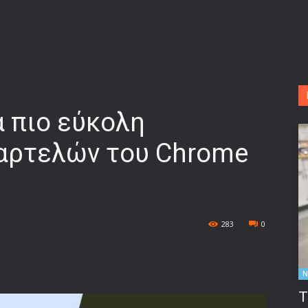
α πιο εύκολη
καρτελών του Chrome
283
0
Ν
Τ