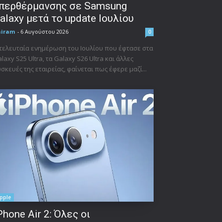
περθέρμανσης σε Samsung
alaxy μετά το update Ιουλίου
niram
-
6 Αυγούστου 2026
0
τελευταία ενημέρωση του Ιουλίου που έφτασε στα
laxy S25 Ultra, τα Galaxy S26 Ultra και άλλες
σκευές της εταιρείας, φαίνεται πως έφερε μαζί...
pple
Phone Air 2: Όλες οι