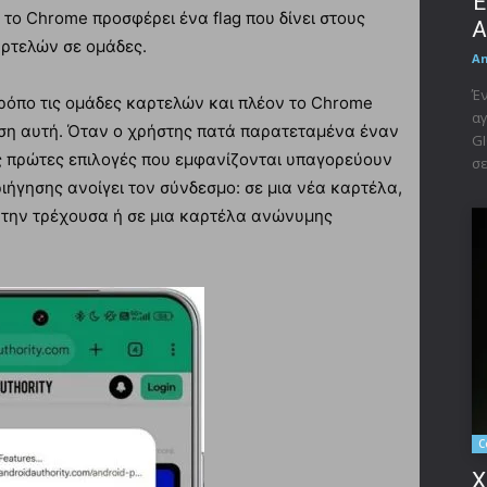
Έ
 το Chrome προσφέρει ένα flag που δίνει στους
A
αρτελών σε ομάδες.
A
Έν
τρόπο τις ομάδες καρτελών και πλέον το Chrome
αγ
ηση αυτή. Όταν ο χρήστης πατά παρατεταμένα έναν
GI
ις πρώτες επιλογές που εμφανίζονται υπαγορεύουν
σε
ιήγησης ανοίγει τον σύνδεσμο: σε μια νέα καρτέλα,
ε την τρέχουσα ή σε μια καρτέλα ανώνυμης
C
X