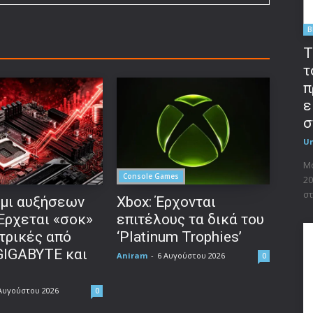
B
T
τ
π
ε
σ
U
Μο
Console Games
20
στ
μι αυξήσεων
Xbox: Έρχονται
 Έρχεται «σοκ»
επιτέλους τα δικά του
τρικές από
‘Platinum Trophies’
GIGABYTE και
Aniram
-
6 Αυγούστου 2026
0
Αυγούστου 2026
0