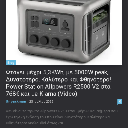
Blog
Φτάνει μέχρι 5,3KWh, με 5000W peak,
Δυνατότερο, Καλύτερο και Φθηνότερο!
Power Station Allpowers R2500 V2 στα
768€ και με Klarna (Video)
Unpackman
-
25 Ιουλίου 2026
0
Δεν είναι το πρώτο Allpowers R2500 που φέρνω και σήμερα σου
έχω την 2η έκδοση του που είναι Δυνατότερο, Καλύτερο και
Φθηνότερο! Ακολουθεί όπως και...