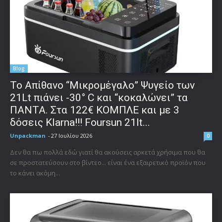
Blog
Το Απίθανο “Μικρομέγαλο” Ψυγείο των
21Lt πιάνει -30° C και “κοκαλώνει” τα
ΠΑΝΤΑ. Στα 122€ ΚΟΜΠΛΕ και με 3
δόσεις Klarna!!! Foursun 21lt...
Unpackman
-
27 Ιουλίου 2026
0
Δεν θα πω πολλά εδώ γιατί θα ακούσεις αρκετά χρήσιμα που θα
σε προστατεύσουν στο βίντεο... είναι ένα εξαιρετικό προϊόν που
το κάνει ακόμη...