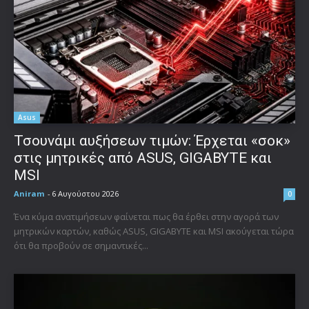
Asus
Τσουνάμι αυξήσεων τιμών: Έρχεται «σοκ»
στις μητρικές από ASUS, GIGABYTE και
MSI
Aniram
-
6 Αυγούστου 2026
0
Ένα κύμα ανατιμήσεων φαίνεται πως θα έρθει στην αγορά των
μητρικών καρτών, καθώς ASUS, GIGABYTE και MSI ακούγεται τώρα
ότι θα προβούν σε σημαντικές...