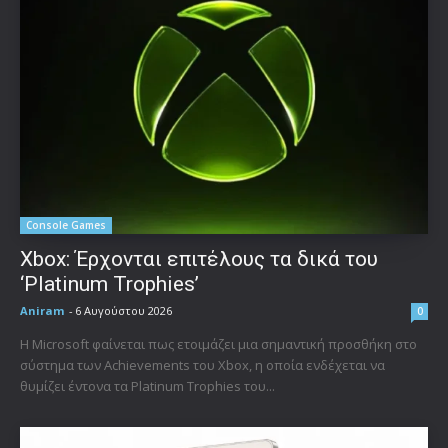
Console Games
Xbox: Έρχονται επιτέλους τα δικά του
‘Platinum Trophies’
Aniram
-
6 Αυγούστου 2026
0
Η Microsoft φαίνεται πως ετοιμάζει μια σημαντική προσθήκη στο
σύστημα των Achievements του Xbox, η οποία ενδέχεται να
θυμίζει έντονα τα Platinum Trophies του...