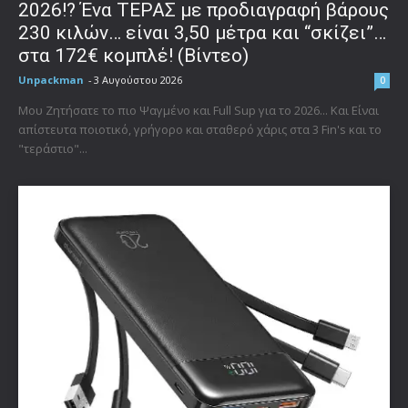
2026!? Ένα ΤΕΡΑΣ με προδιαγραφή βάρους
230 κιλών… είναι 3,50 μέτρα και “σκίζει”…
στα 172€ κομπλέ! (Βίντεο)
Unpackman
-
3 Αυγούστου 2026
0
Μου Ζητήσατε το πιο Ψαγμένο και Full Sup για το 2026... Και Είναι
απίστευτα ποιοτικό, γρήγορο και σταθερό χάρις στα 3 Fin's και το
"τεράστιο"...