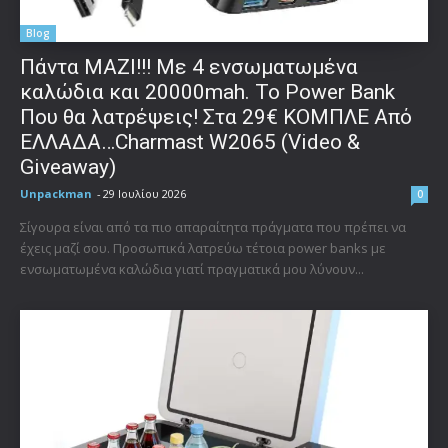
Blog
Πάντα ΜΑΖΙ!!! Με 4 ενσωματωμένα
καλώδια και 20000mah. Το Power Bank
Που θα λατρέψεις! Στα 29€ ΚΟΜΠΛΕ Από
ΕΛΛΑΔΑ…Charmast W2065 (Video &
Giveaway)
Unpackman
-
29 Ιουλίου 2026
0
Σίγουρα είναι από τα πιο απαραίτητα πράγματα που πρέπει να
έχεις μαζί σου. Προσωπικά λατρεύω τέτοια power banks με
ενσωματωμένα καλώδια γιατί πραγματικά μου λύνουν...