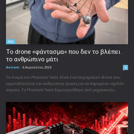
ΝΕΑ
Το drone «φάντασμα» που δεν το βλέπει
το ανθρώπινο μάτι
Aniram
-
6 Αυγούστου 2026
0
Το όνομά του Phantom Twist. Είναι ένα πειραματικό drone που
εκμεταλλεύεται την ανθρώπινη όραση για να παραμένει σχεδόν
αόρατο. Το Phantom Twist δημιουργήθηκε από μηχανικούς...