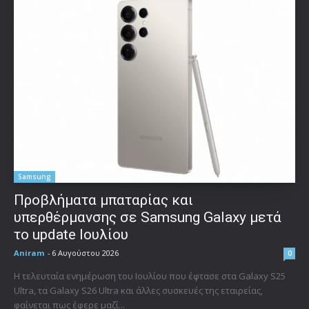
Samsung
Προβλήματα μπαταρίας και
υπερθέρμανσης σε Samsung Galaxy μετά
το update Ιουλίου
Aniram
-
6 Αυγούστου 2026
0
Η τελευταία ενημέρωση του Ιουλίου που έφτασε στα Galaxy S25
Ultra, τα Galaxy S26 Ultra και άλλες συσκευές της εταιρείας,
φαίνεται πως έφερε μαζί...