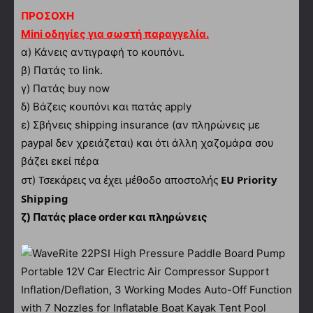
ΠΡΟΣΟΧΗ
Mini οδηγίες για σωστή παραγγελία.
α)
Κάνεις αντιγραφή το κουπόνι.
β) Πατάς το link.
γ) Πατάς buy now
δ) Βάζεις κουπόνι και πατάς apply
ε) Σβήνεις shipping insurance (αν πληρώνεις με
paypal δεν χρειάζεται) και ότι άλλη χαζομάρα σου
βάζει εκεί πέρα
Τσεκάρεις να έχει μέθοδο αποστολής
EU Priority
στ)
Shipping
ζ) Πατάς place order και πληρώνεις