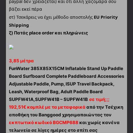
paypal δεν χρειάζεται) και ότι άλλη χαζομάρα σου
βάζει εκεί πέρα
Τσεκάρεις να έχει μέθοδο αποστολής
EU Priority
στ)
Shipping
ζ) Πατάς place order και πληρώνεις
3,85 μέτρα
FunWater 385X85X15CM Inflatable Stand Up Paddle
Board Surfboard Complete Paddleboard Accessories
Adjustable Paddle, Pump, ISUP Travel Backpack,
Leash, Waterproof Bag, Adult Paddle Board
SUPFW41A,SUPFW41B – SUPFW41B
σε τιμή;;;
192,51€ κομπλέ με τα μεταφορικά
από την Τσέχικη
αποθήκη του Banggood χρησιμοποιώντας τον
εκπτωτικό κωδικό BGCMP688
και χωρίς κανένα
τελωνείο σε λίγες ημέρες στο σπίτι σας