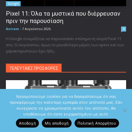
Google
Pixel 11: Όλα τα μυστικά που διέρρευσαν
πριν την παρουσίαση
Aniram
-
7 Αυγούστου 2026
0
Η Google ετοιμάζεται να παρουσιάσει επίσημα τη σειρά Pixel 11
στις 12 Αυγούστου, όμως το μεγαλύτερο μέρος των specs και των
χαρακτηριστικών έχει ήδη...
ΤΕΛΕΥΤΑΙΕΣ ΠΡΟΣΦΟΡΕΣ
Χρησιμοποιούμε cookies για να διασφαλίσουμε ότι σας
προσφέρουμε την καλύτερη εμπειρία στον ιστότοπό μας. Εάν
συνεχίσετε να χρησιμοποιείτε αυτόν τον ιστότοπο, θα
υποθέσουμε ότι είστε ευχαριστημένοι με αυτό.
Αποδοχή
Μη αποδοχή
Πολιτική Aπορρήτου