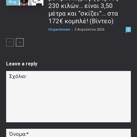
Blog
230 κιλών… είναι 3,50
μέτρα και “σκίζει”… στα
172€ κομπλέ! (Βίντεο)
Unpackman
-
3 Αυγούστου 2026
0
Leave a reply
Σχόλιο:
Όν