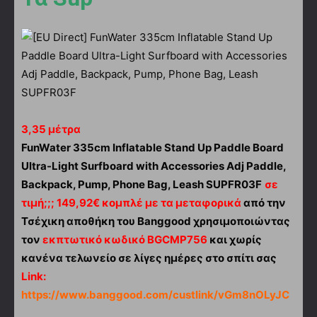
3,35 μέτρα
FunWater 335cm Inflatable Stand Up Paddle Board
Ultra-Light Surfboard with Accessories Adj Paddle,
Backpack, Pump, Phone Bag, Leash SUPFR03F
σε
τιμή;;; 149,92€ κομπλέ με τα μεταφορικά
από την
Τσέχικη αποθήκη του Banggood χρησιμοποιώντας
τον
εκπτωτικό κωδικό BGCMP756
και χωρίς
κανένα τελωνείο σε λίγες ημέρες στο σπίτι σας
Link:
https://www.banggood.com/custlink/vGm8nOLyJC