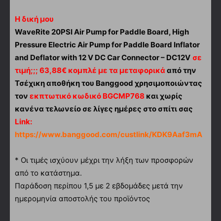
Η δική μου
WaveRite 20PSI Air Pump for Paddle Board, High
Pressure Electric Air Pump for Paddle Board Inflator
and Deflator with 12 V DC Car Connector – DC12V
σε
τιμή;;; 63,88€ κομπλέ με τα μεταφορικά
από την
Τσέχικη αποθήκη του Banggood χρησιμοποιώντας
τον
εκπτωτικό κωδικό BGCMP768
και χωρίς
κανένα τελωνείο σε λίγες ημέρες στο σπίτι σας
Link:
https://www.banggood.com/custlink/KDK9Aaf3mA
* Οι τιμές ισχύουν μέχρι την λήξη των προσφορών
από το κατάστημα.
Παράδοση περίπου 1,5 με 2 εβδομάδες μετά την
ημερομηνία αποστολής του προϊόντος