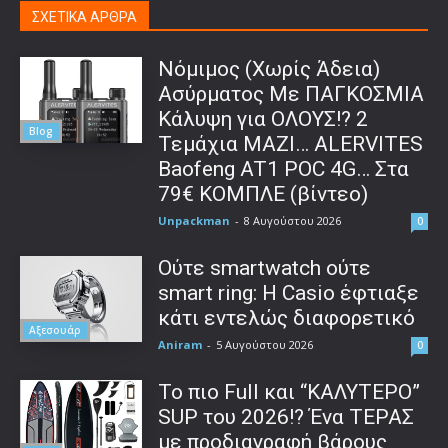
ΣΧΕΤΙΚΑ ΑΡΘΡΑ
Νόμιμος (Χωρίς Άδεια)
Ασύρματος Με ΠΑΓΚΟΣΜΙΑ
Κάλυψη για ΟΛΟΥΣ!? 2
Blog
Τεμάχια ΜΑΖΙ… ALERVITES
Baofeng AT1 POC 4G… Στα
79€ ΚΟΜΠΛΕ (βίντεο)
Unpackman
-
8 Αυγούστου 2026
0
Ούτε smartwatch ούτε
smart ring: Η Casio έφτιαξε
κάτι εντελώς διαφορετικό
Αξεσουάρ
Aniram
-
5 Αυγούστου 2026
0
To πιο Full και “ΚΑΛΥΤΕΡΟ”
SUP του 2026!? Ένα ΤΕΡΑΣ
με προδιαγραφή βάρους