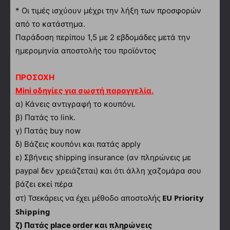
* Οι τιμές ισχύουν μέχρι την λήξη των προσφορών
από το κατάστημα.
Παράδοση περίπου 1,5 με 2 εβδομάδες μετά την
ημερομηνία αποστολής του προϊόντος
ΠΡΟΣΟΧΗ
Mini οδηγίες για σωστή παραγγελία.
α)
Κάνεις αντιγραφή το κουπόνι.
β) Πατάς το link.
γ) Πατάς buy now
δ) Βάζεις κουπόνι και πατάς apply
ε) Σβήνεις shipping insurance (αν πληρώνεις με
paypal δεν χρειάζεται) και ότι άλλη χαζομάρα σου
βάζει εκεί πέρα
Τσεκάρεις να έχει μέθοδο αποστολής
EU Priority
στ)
Shipping
ζ) Πατάς place order και πληρώνεις