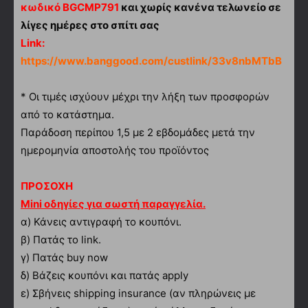
κωδικό BGCMP791
και χωρίς κανένα τελωνείο σε
λίγες ημέρες στο σπίτι σας
Link:
https://www.banggood.com/custlink/33v8nbMTbB
* Οι τιμές ισχύουν μέχρι την λήξη των προσφορών
από το κατάστημα.
Παράδοση περίπου 1,5 με 2 εβδομάδες μετά την
ημερομηνία αποστολής του προϊόντος
ΠΡΟΣΟΧΗ
Mini οδηγίες για σωστή παραγγελία.
α)
Κάνεις αντιγραφή το κουπόνι.
β) Πατάς το link.
γ) Πατάς buy now
δ) Βάζεις κουπόνι και πατάς apply
ε) Σβήνεις shipping insurance (αν πληρώνεις με