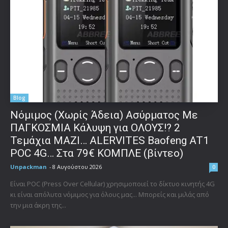
Blog
Νόμιμος (Χωρίς Άδεια) Ασύρματος Με
ΠΑΓΚΟΣΜΙΑ Κάλυψη για ΟΛΟΥΣ!? 2
Τεμάχια ΜΑΖΙ… ALERVITES Baofeng AT1
POC 4G… Στα 79€ ΚΟΜΠΛΕ (βίντεο)
Unpackman
-
8 Αυγούστου 2026
0
Είναι POC (Press Over Cellular) χρησιμοποιεί το δίκτυο κινητής 4G
κι είναι απόλυτα νόμιμος για όλους μας... Μπορείς και μιλάς από
την μια άκρη της...