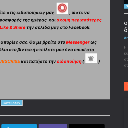
Ν
τε στις ειδοποιήσεις μας
, ώστε να
Τ
ροσφορές της ημέρας και
ακόμη περισσότερες
σ
Like & Share
την σελίδα μας στο Facebook.
δ
A
πορίες σας. Θα με βρείτε στο
Messenger
ως
Η
λιο στο βίντεο ή στείλετε μου ένα email στο
κυ
στ
UBSCRIBE
και πατήστε την
ειδοποίηση
(
)
στ
κατέθεσαν