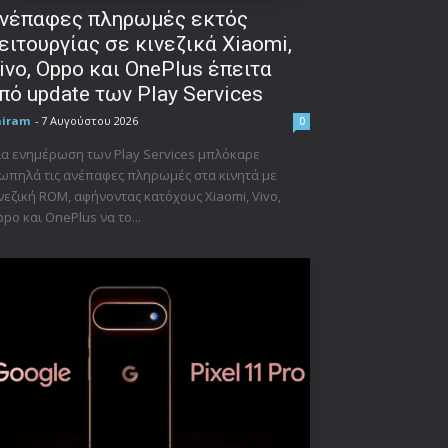
νέπαφες πληρωμές εκτός
ειτουργίας σε κινεζικά Xiaomi,
ivo, Oppo και OnePlus έπειτα
πό update των Play Services
niram
-
7 Αυγούστου 2026
0
α ενημέρωση των Play Services μπλόκαρε
ωπηλά τις ανέπαφες πληρωμές στα κινητά με
νεζική ROM, αφήνοντας κατόχους Xiaomi, Vivo,
po και OnePlus να το...