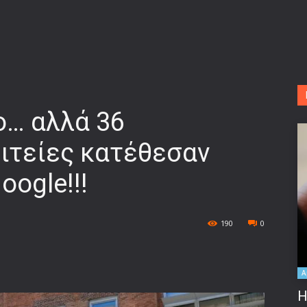
ο… αλλά 36
ιτείες κατέθεσαν
oogle!!!
190
0
A
Η