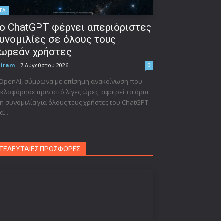
ΕΑ
ο ChatGPT φέρνει απεριόριστες
υνομιλίες σε όλους τους
ωρεάν χρήστες
niram
-
7 Αυγούστου 2026
0
 OpenAI, σύμφωνα με επίσημη ανακοίνωση που
κλοφόρησε πριν από λίγες ώρες, αφαιρεί τα όρια
η συνομιλία για όλους τους χρήστες του ChatGPT
α...
ΤΕΛΕΥΤΑΙΕΣ ΠΡΟΣΦΟΡΕΣ