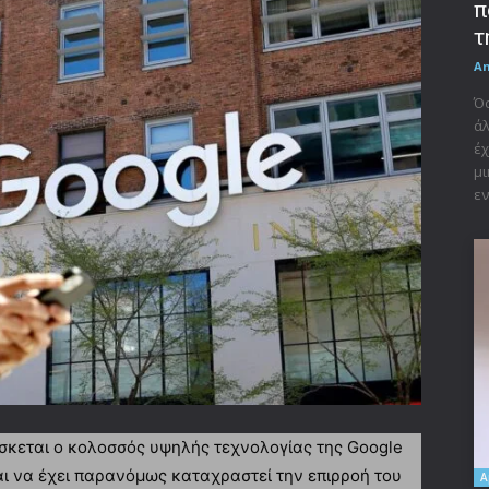
π
τ
A
Όσ
άλ
έχ
μι
εν
σκεται ο κολοσσός υψηλής τεχνολογίας της Google
ται να έχει παρανόμως καταχραστεί την επιρροή του
A