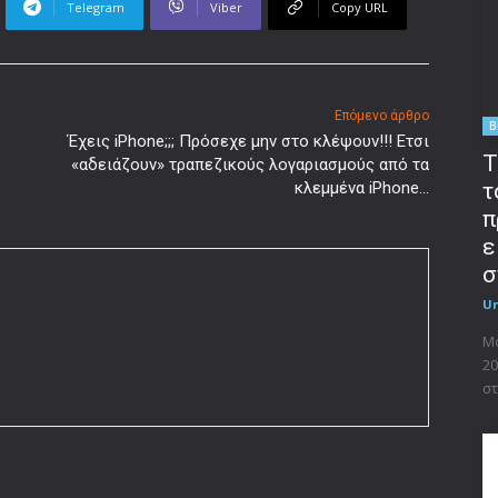
Telegram
Viber
Copy URL
Επόμενο άρθρο
B
Έχεις iPhone;;; Πρόσεχε μην στο κλέψουν!!! Ετσι
T
«αδειάζουν» τραπεζικούς λογαριασμούς από τα
κλεμμένα iPhone…
τ
π
ε
σ
U
Μο
20
στ