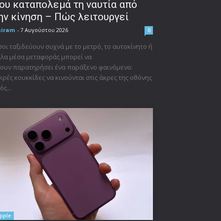
ου καταπολεμά τη ναυτία από
ην κίνηση – Πώς λειτουργεί
niram
-
7 Αυγούστου 2026
0
οι ταξιδεύουν συχνά με το μετρό, το αυτοκίνητο ή
λα μέσα μεταφοράς μπορεί να
ουν παρατηρήσει ένα παράξενο φαινόμενο:
κρές κουκκίδες να κινούνται στις άκρες της οθόνης
ός...
pple