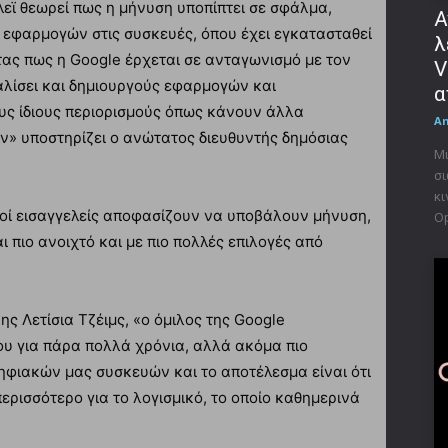
λεϊ θεωρεί πως η μήνυση υποπίπτει σε σφάλμα,
Α
ς εφαρμογών στις συσκευές, όπου έχει εγκατασταθεί
λ
τας πως η Google έρχεται σε ανταγωνισμό με τον
V
αλίσει και δημιουργούς εφαρμογών και
α
υς ίδιους περιορισμούς όπως κάνουν άλλα
A
ν» υποστηρίζει ο ανώτατος διευθυντής δημόσιας
Μι
σι
κι
οί εισαγγελείς αποφασίζουν να υποβάλουν μήνυση,
Op
αι πιο ανοιχτό και με πιο πολλές επιλογές από
ς Λετίσια Τζέιμς, «ο όμιλος της Google
ου για πάρα πολλά χρόνια, αλλά ακόμα πιο
φιακών μας συσκευών και το αποτέλεσμα είναι ότι
ρισσότερο για το λογισμικό, το οποίο καθημερινά