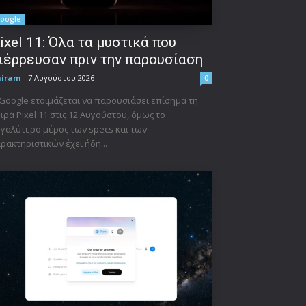
oogle
ixel 11: Όλα τα μυστικά που
ιέρρευσαν πριν την παρουσίαση
niram
-
7 Αυγούστου 2026
0
Google ετοιμάζεται να παρουσιάσει επίσημα τη
ιρά Pixel 11 στις 12 Αυγούστου, όμως το
γαλύτερο μέρος των specs και των
ρακτηριστικών έχει ήδη...