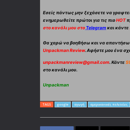
Εσείς πάντως μην ξεχάσετε να γραφτεί
ενημερωθείτε πρώτοι για τις πιο
HOT
π
στο κανάλι μου στο
Telegram
και κάντε
Θα χαρώ να βοηθήσω και να απαντήσω α
Unpackman Review
. Αφήστε μου ένα σχό
unpackmanreview@gmail.com
. Κάντε
S
στο κανάλι μου.
Unpackman
TAGS
google
αγωγή
αμερικανικές πολιτείες