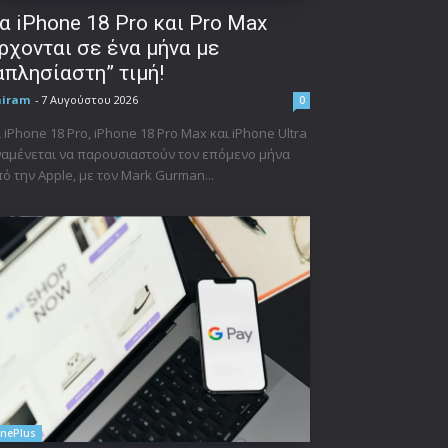
α iPhone 18 Pro και Pro Max
ρχονται σε ένα μήνα με
απλησίαστη” τιμή!
niram
-
7 Αυγούστου 2026
0
 iPhone 18 Pro, iPhone 18 Pro Max και iPhone Ultra
αμένεται να παρουσιαστούν τον επόμενο μήνα
ό την Apple, με τον Mark Gurman...
nePlus