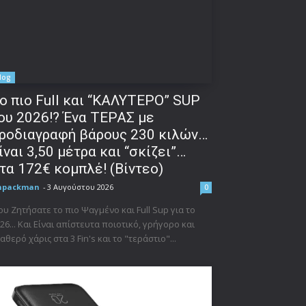
log
o πιο Full και “ΚΑΛΥΤΕΡΟ” SUP
ου 2026!? Ένα ΤΕΡΑΣ με
ροδιαγραφή βάρους 230 κιλών…
ίναι 3,50 μέτρα και “σκίζει”…
τα 172€ κομπλέ! (Βίντεο)
npackman
-
3 Αυγούστου 2026
0
υ Ζητήσατε το πιο Ψαγμένο και Full Sup για το
26... Και Είναι απίστευτα ποιοτικό, γρήγορο και
αθερό χάρις στα 3 Fin's και το "τεράστιο"...