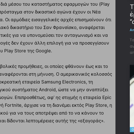
 διά μέσου του καταστήματος εφαρμογών του (Play
Τ
 πρόσταγμα στον δικαστικό αγώνα έχουν οι Νέα
έ
α. Οι αρμόδιες εισαγγελικές αρχές επισημαίνουν ότι
“
ιακό δικαστήριο του Σαν Φρανσίσκο, αναφέρεται
A
ακτικές για να υπονομεύσει τον ανταγωνισμό και να
Τα
ογές δεν έχουν άλλη επιλογή για να προσεγγίσουν
αν
υ Play Store της Google.
απ
ρβολικές προμήθειες, οι οποίες φθάνουν έως και το
αναφέρονται στη μήνυση. Ο αμερικανικός κολοσσός
κρεατική εταιρεία Samsung Electronics, τη
ικού συστήματος Android, ώστε να μην αναπτύξει
γών. Επιπροσθέτως, αφ’ ης στιγμής η εταιρεία Epic
Fortnite, άρχισε να τη διανέμει εκτός Play Store, η
κού για να τους αποτρέψει από το να κάνουν το
και δίδονται λεπτομέρειες αυτής της «εξαγοράς».
O