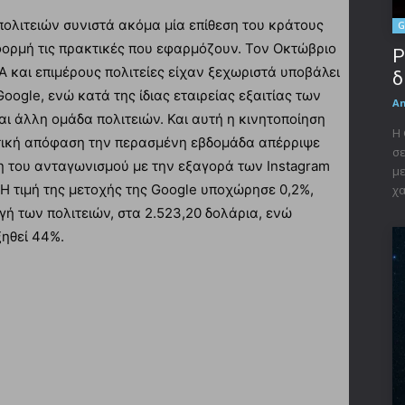
πολιτειών συνιστά ακόμα μία επίθεση του κράτους
G
ορμή τις πρακτικές που εφαρμόζουν. Τον Οκτώβριο
P
 και επιμέρους πολιτείες είχαν ξεχωριστά υποβάλει
δ
oogle, ενώ κατά της ίδιας εταιρείας εξαιτίας των
A
ι άλλη ομάδα πολιτειών. Και αυτή η κινητοποίηση
Η 
στική απόφαση την περασμένη εβδομάδα απέρριψε
σε
η του ανταγωνισμού με την εξαγορά των Instagram
με
 Η τιμή της μετοχής της Google υποχώρησε 0,2%,
χα
γή των πολιτειών, στα 2.523,20 δολάρια, ενώ
ξηθεί 44%.