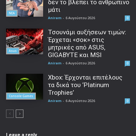
δεν το βλέπει το ανθρώπινο
μάτι
ΝΕΑ
Aniram
-
6 Αυγούστου 2026
0
Τσουνάμι αυξήσεων τιμών:
Έρχεται «σοκ» στις
μητρικές από ASUS,
Asus
GIGABYTE και MSI
Aniram
-
6 Αυγούστου 2026
0
Xbox: Έρχονται επιτέλους
τα δικά του ‘Platinum
Trophies’
Console Games
Aniram
-
6 Αυγούστου 2026
0
Leave a reply