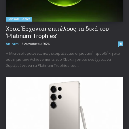
Console Games
Xbox: Έρχονται επιτέλους τα δικά του
‘Platinum Trophies’
Aniram
-
6 Αυγούστου 2026
0
Η Microsoft φαίνεται πως ετοιμάζει μια σημαντική προσθήκη στο
σύστημα των Achievements του Xbox, η οποία ενδέχεται να
θυμίζει έντονα τα Platinum Trophies του...