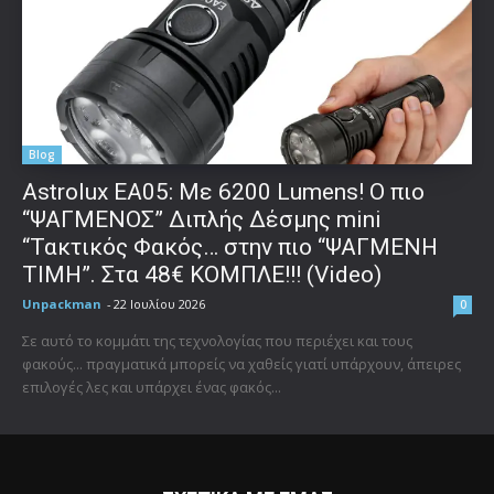
Blog
Astrolux ΕΑ05: Με 6200 Lumens! Ο πιο
“ΨΑΓΜΕΝΟΣ” Διπλής Δέσμης mini
“Τακτικός Φακός… στην πιο “ΨΑΓΜΕΝΗ
ΤΙΜΗ”. Στα 48€ ΚΟΜΠΛΕ!!! (Video)
Unpackman
-
22 Ιουλίου 2026
0
Σε αυτό το κομμάτι της τεχνολογίας που περιέχει και τους
φακούς... πραγματικά μπορείς να χαθείς γιατί υπάρχουν, άπειρες
επιλογές λες και υπάρχει ένας φακός...