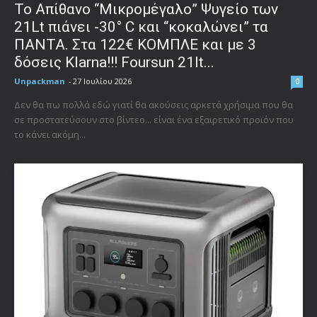
Το Απίθανο “Μικρομέγαλο” Ψυγείο των
21Lt πιάνει -30° C και “κοκαλώνει” τα
ΠΑΝΤΑ. Στα 122€ ΚΟΜΠΛΕ και με 3
δόσεις Klarna!!! Foursun 21lt...
Unpackman
-
27 Ιουλίου 2026
0
Δεν θα πω πολλά εδώ γιατί θα ακούσεις αρκετά χρήσιμα που θα
σε προστατεύσουν στο βίντεο... είναι ένα εξαιρετικό προϊόν που
το κάνει ακόμη...