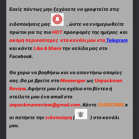
Εσείς πάντως μην ξεχάσετε να γραφτείτε στις
ειδοποιήσεις μας
, ώστε να ενημερωθείτε
πρώτοι για τις πιο
HOT
προσφορές της ημέρας και
ακόμη περισσότερες
στο κανάλι μου στο
Telegram
και κάντε
Like & Share
την σελίδα μας στο
Facebook.
Θα χαρώ να βοηθήσω και να απαντήσω απορίες
σας. Θα με βρείτε στο
Messenger
ως
Unpackman
Review
. Αφήστε μου ένα σχόλιο στο βίντεο ή
στείλετε μου ένα email στο
unpackmanreview@gmail.com
. Κάντε
SUBSCRIBE
κ
αι πατήστε την
ειδοποίηση
(
) στο κανάλι
μου.