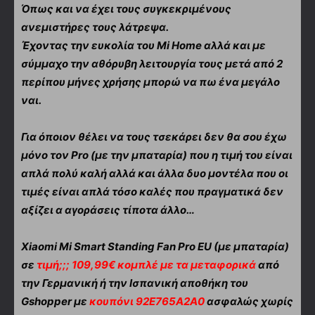
Όπως και να έχει τους συγκεκριμένους
ανεμιστήρες τους λάτρεψα.
Έχοντας την ευκολία του Mi Home αλλά και με
σύμμαχο την αθόρυβη λειτουργία τους μετά από 2
περίπου μήνες χρήσης μπορώ να πω ένα μεγάλο
ναι.
Για όποιον θέλει να τους τσεκάρει δεν θα σου έχω
μόνο τον Pro (με την μπαταρία) που η τιμή του είναι
απλά πολύ καλή αλλά και άλλα δυο μοντέλα που οι
τιμές είναι απλά τόσο καλές που πραγματικά δεν
αξίζει α αγοράσεις τίποτα άλλο…
Xiaomi Mi Smart Standing Fan Pro EU (με μπαταρία)
σε
τιμή;;; 109,99€ κομπλέ με τα μεταφορικά
από
την Γερμανική ή την Ισπανική αποθήκη του
Gshopper με
κουπόνι 92E765A2A0
ασφαλώς χωρίς