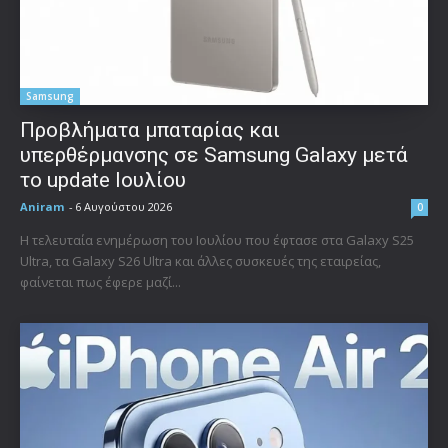
Samsung
Προβλήματα μπαταρίας και
υπερθέρμανσης σε Samsung Galaxy μετά
το update Ιουλίου
Aniram
-
6 Αυγούστου 2026
0
Η τελευταία ενημέρωση του Ιουλίου που έφτασε στα Galaxy S25
Ultra, τα Galaxy S26 Ultra και άλλες συσκευές της εταιρείας,
φαίνεται πως έφερε μαζί...