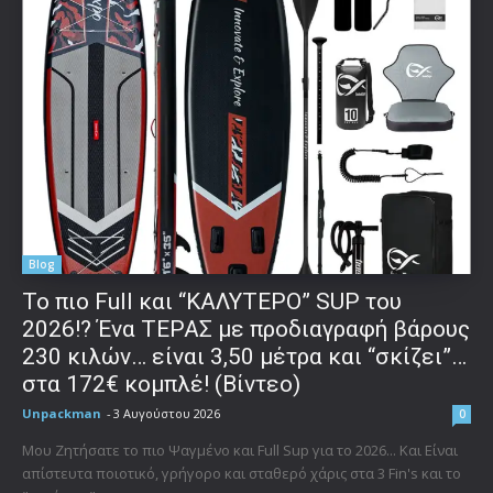
Blog
To πιο Full και “ΚΑΛΥΤΕΡΟ” SUP του
2026!? Ένα ΤΕΡΑΣ με προδιαγραφή βάρους
230 κιλών… είναι 3,50 μέτρα και “σκίζει”…
στα 172€ κομπλέ! (Βίντεο)
Unpackman
-
3 Αυγούστου 2026
0
Μου Ζητήσατε το πιο Ψαγμένο και Full Sup για το 2026... Και Είναι
απίστευτα ποιοτικό, γρήγορο και σταθερό χάρις στα 3 Fin's και το