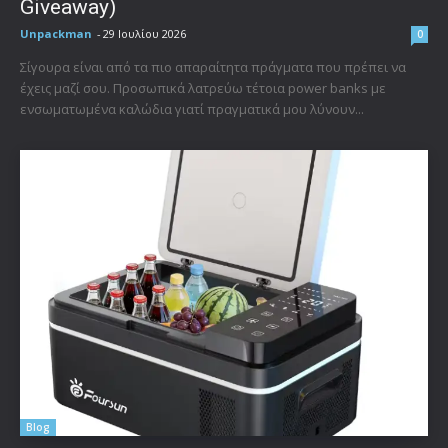
Giveaway)
Unpackman
-
29 Ιουλίου 2026
0
Σίγουρα είναι από τα πιο απαραίτητα πράγματα που πρέπει να
έχεις μαζί σου. Προσωπικά λατρεύω τέτοια power banks με
ενσωματωμένα καλώδια γιατί πραγματικά μου λύνουν...
Blog