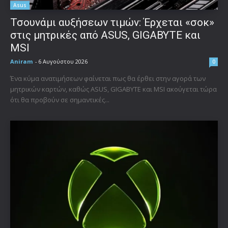
Asus
Τσουνάμι αυξήσεων τιμών: Έρχεται «σοκ»
στις μητρικές από ASUS, GIGABYTE και
MSI
Aniram
-
6 Αυγούστου 2026
0
Ένα κύμα ανατιμήσεων φαίνεται πως θα έρθει στην αγορά των
μητρικών καρτών, καθώς ASUS, GIGABYTE και MSI ακούγεται τώρα
ότι θα προβούν σε σημαντικές...