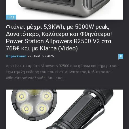
Blog
Φτάνει μέχρι 5,3KWh, με 5000W peak,
Δυνατότερο, Καλύτερο και Φθηνότερο!
Power Station Allpowers R2500 V2 στα
768€ και με Klarna (Video)
Unpackman
-
25 Ιουλίου 2026
0
Δεν είναι το πρώτο Allpowers R2500 που φέρνω και σήμερα σου
έχω την 2η έκδοση του που είναι Δυνατότερο, Καλύτερο και
Φθηνότερο! Ακολουθεί όπως και...