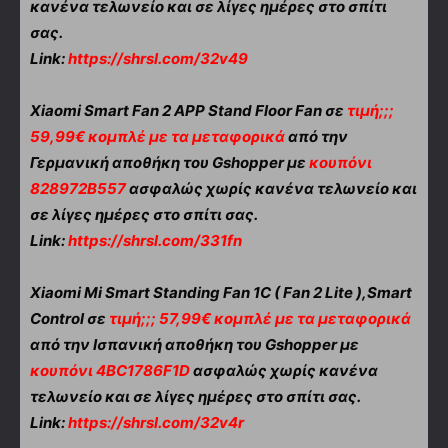
κανένα τελωνείο και σε λίγες ημέρες στο σπίτι
σας.
Link:
https://shrsl.com/32v49
Xiaomi Smart Fan 2 APP Stand Floor Fan σε
τιμή;;;
59,99€ κομπλέ με τα μεταφορικά
από την
Γερμανική αποθήκη του Gshopper με
κουπόνι
828972B557
ασφαλώς χωρίς κανένα τελωνείο και
σε λίγες ημέρες στο σπίτι σας.
Link:
https://shrsl.com/331fn
Xiaomi Mi Smart Standing Fan 1C ( Fan 2 Lite ),Smart
Control σε
τιμή;;; 57,99€ κομπλέ με τα μεταφορικά
από την Ισπανική αποθήκη του Gshopper με
κουπόνι 4BC1786F1D
ασφαλώς χωρίς κανένα
τελωνείο και σε λίγες ημέρες στο σπίτι σας.
Link:
https://shrsl.com/32v4r