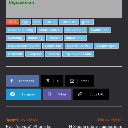
Unpackman
TAGS
App
Fan
Fan 1C
Fan 2 Lite
greek
Greek Unboxing
smart control
Smart Fan 2
Stand Floor
Standing
unboxing
Unpack
unpackman
Unpackman Review
xiaomi fan
Xiaomi Fan Pro
ανεμιστήρες
ελληνικά
Ελληνικό
πακέτα
Της Καρδιάς Μας
Facebook
X
Email
Telegram
Viber
Copy URL
Προηγούμενο άρθρο
Επόμενο άρθρο
Ένα….”αρχαίο” iPhone 5s
Η Xiaomi μόλις παρουσίασε