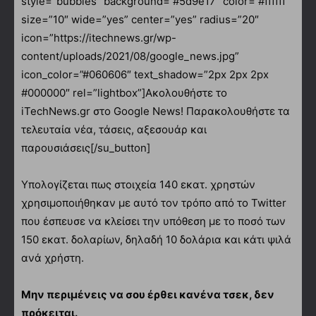
style=”bubbles” background=”#5d9e17″ color=”#ffffff”
size=”10″ wide=”yes” center=”yes” radius=”20″
icon=”https://itechnews.gr/wp-
content/uploads/2021/08/google_news.jpg”
icon_color=”#060606″ text_shadow=”2px 2px 2px
#000000″ rel=”lightbox”]Ακολουθήστε το
iTechNews.gr στο Google News! Παρακολουθήστε τα
τελευταία νέα, τάσεις, αξεσουάρ και
παρουσιάσεις[/su_button]
Υπολογίζεται πως στοιχεία 140 εκατ. χρηστών
χρησιμοποιήθηκαν με αυτό τον τρόπο από το Twitter
που έσπευσε να κλείσει την υπόθεση με το ποσό των
150 εκατ. δολαρίων, δηλαδή 10 δολάρια και κάτι ψιλά
ανά χρήστη.
Μην περιμένεις να σου έρθει κανένα τσεκ, δεν
πρόκειται.