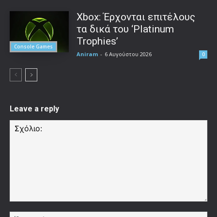
Xbox: Έρχονται επιτέλους
τα δικά του ‘Platinum
Trophies’
Console Games
Aniram
-
6 Αυγούστου 2026
0
Leave a reply
Σχόλιο:
Όν