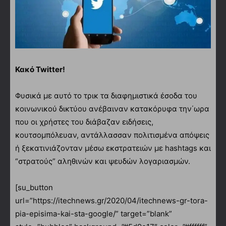
Κακό Twitter!
Φυσικά με αυτό το τρικ τα διαφημιστικά έσοδα του
κοινωνικού δικτύου ανέβαιναν κατακόρυφα την΄ωρα
που οι χρήστες του διάβαζαν ειδήσεις,
κουτσομπόλευαν, αντάλλασσαν πολιτισμένα απόψεις
ή ξεκατινιάζονταν μέσω εκστρατειών με hashtags και
“στρατούς” αληθινών και ψευδών λογαριασμών.
[su_button
url=”https://itechnews.gr/2020/04/itechnews-gr-tora-
pia-episima-kai-sta-google/” target=”blank”