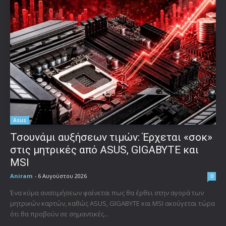
Asus
Τσουνάμι αυξήσεων τιμών: Έρχεται «σοκ»
στις μητρικές από ASUS, GIGABYTE και
MSI
Aniram
-
6 Αυγούστου 2026
0
Ένα κύμα ανατιμήσεων φαίνεται πως θα έρθει στην αγορά των
μητρικών καρτών, καθώς ASUS, GIGABYTE και MSI ακούγεται τώρα
ότι θα προβούν σε σημαντικές...