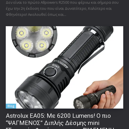
Δεν είναι το πρώτο Allpowers R2500 που φέρνω και σήμερα σου
έχω την 2η έκδοση του που είναι Δυνατότερο, Καλύτερο και
Φθηνότερο! Ακολουθεί όπως και...
Blog
Astrolux ΕΑ05: Με 6200 Lumens! Ο πιο
“ΨΑΓΜΕΝΟΣ” Διπλής Δέσμης mini