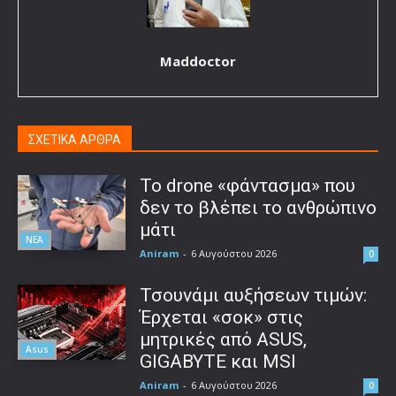
Maddoctor
ΣΧΕΤΙΚΑ ΑΡΘΡΑ
Το drone «φάντασμα» που
δεν το βλέπει το ανθρώπινο
μάτι
ΝΕΑ
Aniram
-
6 Αυγούστου 2026
0
Τσουνάμι αυξήσεων τιμών:
Έρχεται «σοκ» στις
μητρικές από ASUS,
Asus
GIGABYTE και MSI
Aniram
-
6 Αυγούστου 2026
0