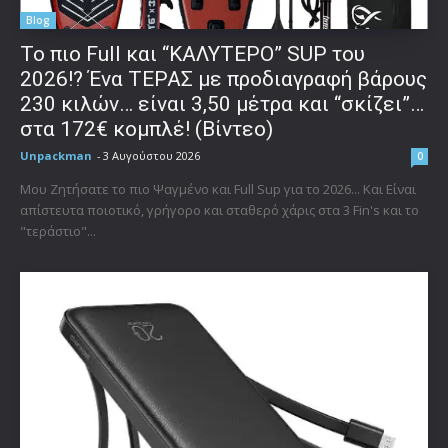
Blog
To πιο Full και “ΚΑΛΥΤΕΡΟ” SUP του
2026!? Ένα ΤΕΡΑΣ με προδιαγραφή βάρους
230 κιλών… είναι 3,50 μέτρα και “σκίζει”…
στα 172€ κομπλέ! (Βίντεο)
Unpackman
-
3 Αυγούστου 2026
0
Μου Ζητήσατε το πιο Ψαγμένο και Full Sup για το 2026... Και Είναι
απίστευτα ποιοτικό, γρήγορο και σταθερό χάρις στα 3 Fin's και το
"τεράστιο"...