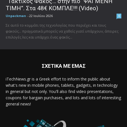
“Τακτικός Φακός… στην πιο “ΨΑΓΜΕΝΗ
ΤΙΜΗ”. Στα 48€ ΚΟΜΠΛΕ!!! (Video)
Unpackman
-
22 Ιουλίου 2026
0
Σε αυτό το κομμάτι της τεχνολογίας που περιέχει και τους
φακούς... πραγματικά μπορείς να χαθείς γιατί υπάρχουν, άπειρες
επιλογές λες και υπάρχει ένας φακός...
ΣΧΕΤΙΚΑ ΜΕ ΕΜΑΣ
iTechNews.gr is a Greek effort to inform the public about
what's new in mobile phones, tablets, gadgets, in technology
in general but not only. You'll also find video presentations,
coupons for bargain purchases, and lots and lots of interesting
general news!