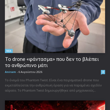
ΝΕΑ
Το drone «φάντασμα» που δεν το βλέπει
το ανθρώπινο μάτι
Aniram
-
6 Αυγούστου 2026
0
Το όνομά του Phantom Twist. Είναι ένα πειραματικό drone που
εκμεταλλεύεται την ανθρώπινη όραση για να παραμένει σχεδόν
αόρατο. Το Phantom Twist δημιουργήθηκε από μηχανικούς...