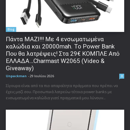
Blog
Πάντα ΜΑΖΙ!!! Με 4 ενσωματωμένα
καλώδια και 20000mah. Το Power Bank
Που θα λατρέψεις! Στα 29€ ΚΟΜΠΛΕ Από
ΕΛΛΑΔΑ…Charmast W2065 (Video &
Giveaway)
Unpackman
-
29 Ιουλίου 2026
0
Σίγουρα είναι από τα πιο απαραίτητα πράγματα που πρέπει να
έχεις μαζί σου. Προσωπικά λατρεύω τέτοια power banks με
ενσωματωμένα καλώδια γιατί πραγματικά μου λύνουν...