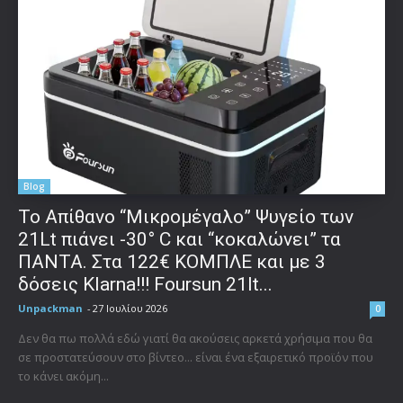
Blog
Το Απίθανο “Μικρομέγαλο” Ψυγείο των
21Lt πιάνει -30° C και “κοκαλώνει” τα
ΠΑΝΤΑ. Στα 122€ ΚΟΜΠΛΕ και με 3
δόσεις Klarna!!! Foursun 21lt...
Unpackman
-
27 Ιουλίου 2026
0
Δεν θα πω πολλά εδώ γιατί θα ακούσεις αρκετά χρήσιμα που θα
σε προστατεύσουν στο βίντεο... είναι ένα εξαιρετικό προϊόν που
το κάνει ακόμη...