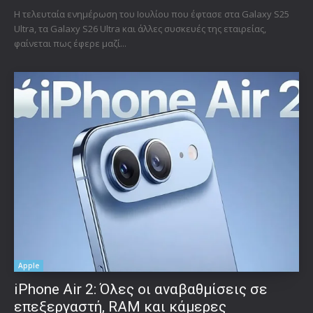
Η τελευταία ενημέρωση του Ιουλίου που έφτασε στα Galaxy S25
Ultra, τα Galaxy S26 Ultra και άλλες συσκευές της εταιρείας,
φαίνεται πως έφερε μαζί...
Apple
iPhone Air 2: Όλες οι αναβαθμίσεις σε
επεξεργαστή, RAM και κάμερες