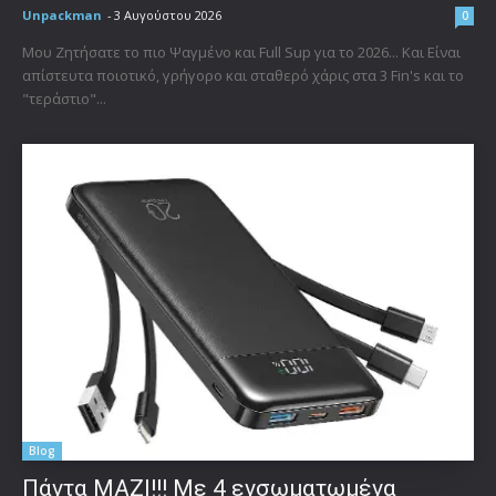
Unpackman
-
3 Αυγούστου 2026
0
Μου Ζητήσατε το πιο Ψαγμένο και Full Sup για το 2026... Και Είναι
απίστευτα ποιοτικό, γρήγορο και σταθερό χάρις στα 3 Fin's και το
"τεράστιο"...
Blog
Πάντα ΜΑΖΙ!!! Με 4 ενσωματωμένα