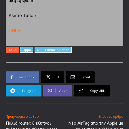
διαμόρφωση.
Δελτίο Τύπου
ΠΗΓΗ
TAGS
Oppo
OPPO Reno15 Series
Facebook
X
Email
Telegram
Viber
Copy URL
Προηγούμενο άρθρο
Επόμενο άρθρο
Παλιό router: 6 έξυπνοι
Νέο AirTag από την Apple με