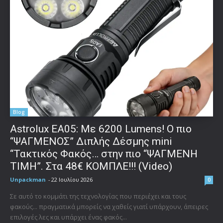
Blog
Astrolux ΕΑ05: Με 6200 Lumens! Ο πιο
“ΨΑΓΜΕΝΟΣ” Διπλής Δέσμης mini
“Τακτικός Φακός… στην πιο “ΨΑΓΜΕΝΗ
ΤΙΜΗ”. Στα 48€ ΚΟΜΠΛΕ!!! (Video)
Unpackman
-
22 Ιουλίου 2026
0
Σε αυτό το κομμάτι της τεχνολογίας που περιέχει και τους
φακούς... πραγματικά μπορείς να χαθείς γιατί υπάρχουν, άπειρες
επιλογές λες και υπάρχει ένας φακός...