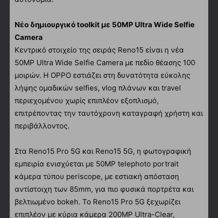
Νέο δημιουργικό toolkit με 50MP Ultra Wide Selfie
Camera
Κεντρικό στοιχείο της σειράς Reno15 είναι η νέα
50MP Ultra Wide Selfie Camera με πεδίο θέασης 100
μοιρών. Η OPPO εστιάζει στη δυνατότητα εύκολης
λήψης ομαδικών selfies, vlog πλάνων και travel
περιεχομένου χωρίς επιπλέον εξοπλισμό,
επιτρέποντας την ταυτόχρονη καταγραφή χρήστη και
περιβάλλοντος.
Στα Reno15 Pro 5G και Reno15 5G, η φωτογραφική
εμπειρία ενισχύεται με 50MP telephoto portrait
κάμερα τύπου periscope, με εστιακή απόσταση
αντίστοιχη των 85mm, για πιο φυσικά πορτρέτα και
βελτιωμένο bokeh. Το Reno15 Pro 5G ξεχωρίζει
επιπλέον με κύρια κάμερα 200MP Ultra-Clear,