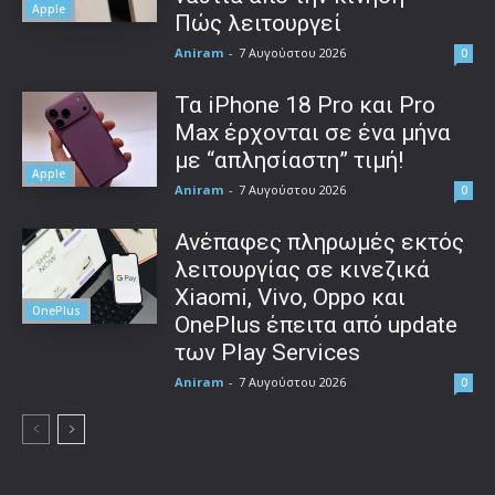
Apple
Πώς λειτουργεί
Aniram
-
7 Αυγούστου 2026
0
Τα iPhone 18 Pro και Pro
Max έρχονται σε ένα μήνα
με “απλησίαστη” τιμή!
Apple
Aniram
-
7 Αυγούστου 2026
0
Ανέπαφες πληρωμές εκτός
λειτουργίας σε κινεζικά
Xiaomi, Vivo, Oppo και
OnePlus
OnePlus έπειτα από update
των Play Services
Aniram
-
7 Αυγούστου 2026
0