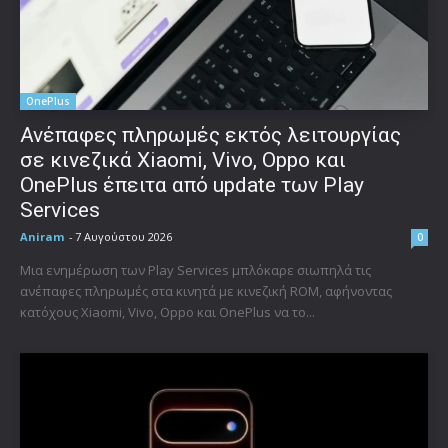
OnePlus
Ανέπαφες πληρωμές εκτός λειτουργίας
σε κινεζικά Xiaomi, Vivo, Oppo και
OnePlus έπειτα από update των Play
Services
Aniram
-
7 Αυγούστου 2026
0
Μια ενημέρωση των Play Services μπλόκαρε σιωπηλά τις
ανέπαφες πληρωμές στα κινητά με κινεζική ROM, αφήνοντας
κατόχους Xiaomi, Vivo, Oppo και OnePlus να το...