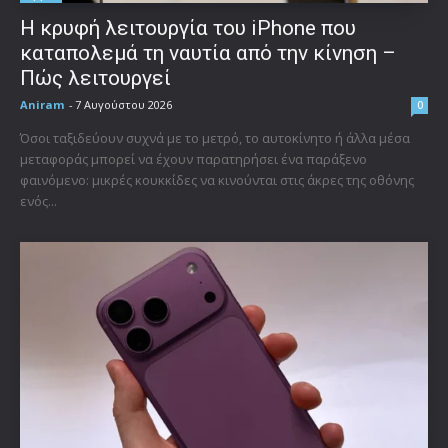
Η κρυφή λειτουργία του iPhone που
καταπολεμά τη ναυτία από την κίνηση –
Πώς λειτουργεί
Aniram
-
7 Αυγούστου 2026
0
Όσοι ταξιδεύουν συχνά με το μετρό, το αυτοκίνητο ή άλλα μέσα
μεταφοράς μπορεί να έχουν παρατηρήσει ένα παράξενο
φαινόμενο: μικρές κουκκίδες να κινούνται στις άκρες της οθόνης
ενός...