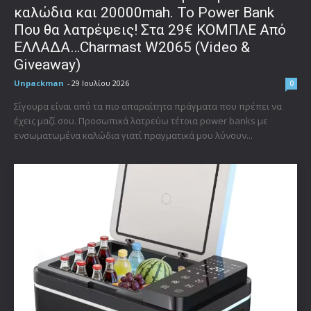
καλώδια και 20000mah. Το Power Bank
Που θα λατρέψεις! Στα 29€ ΚΟΜΠΛΕ Από
ΕΛΛΑΔΑ…Charmast W2065 (Video &
Giveaway)
Unpackman
-
29 Ιουλίου 2026
0
Σίγουρα είναι από τα πιο απαραίτητα πράγματα που πρέπει να
έχεις μαζί σου. Προσωπικά λατρεύω τέτοια power banks με
ενσωματωμένα καλώδια γιατί πραγματικά μου λύνουν...