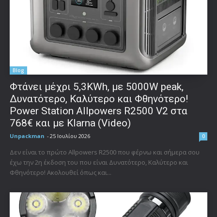
Blog
Φτάνει μέχρι 5,3KWh, με 5000W peak,
Δυνατότερο, Καλύτερο και Φθηνότερο!
Power Station Allpowers R2500 V2 στα
768€ και με Klarna (Video)
Unpackman
-
25 Ιουλίου 2026
0
Δεν είναι το πρώτο Allpowers R2500 που φέρνω και σήμερα σου
έχω την 2η έκδοση του που είναι Δυνατότερο, Καλύτερο και
Φθηνότερο! Ακολουθεί όπως και...