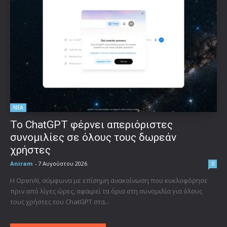
ΝΕΑ
Το ChatGPT φέρνει απεριόριστες
συνομιλίες σε όλους τους δωρεάν
χρήστες
Aniram
-
7 Αυγούστου 2026
0
Η OpenAI, σύμφωνα με επίσημη ανακοίνωση που κυκλοφόρησε
πριν από λίγες ώρες, αφαιρεί τα όρια στη συνομιλία για όλους
τους χρήστες του ChatGPT στα...