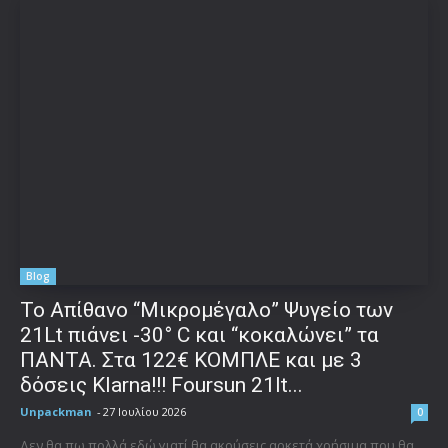
Blog
Το Απίθανο “Μικρομέγαλο” Ψυγείο των
21Lt πιάνει -30° C και “κοκαλώνει” τα
ΠΑΝΤΑ. Στα 122€ ΚΟΜΠΛΕ και με 3
δόσεις Klarna!!! Foursun 21lt...
Unpackman
-
27 Ιουλίου 2026
0
Δεν θα πω πολλά εδώ γιατί θα ακούσεις αρκετά χρήσιμα που θα