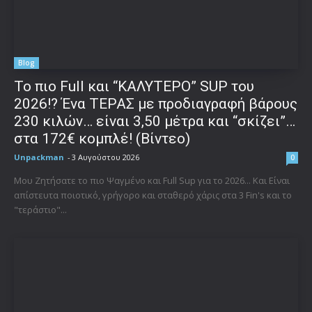
Blog
To πιο Full και “ΚΑΛΥΤΕΡΟ” SUP του
2026!? Ένα ΤΕΡΑΣ με προδιαγραφή βάρους
230 κιλών… είναι 3,50 μέτρα και “σκίζει”…
στα 172€ κομπλέ! (Βίντεο)
Unpackman
-
3 Αυγούστου 2026
0
Μου Ζητήσατε το πιο Ψαγμένο και Full Sup για το 2026... Και Είναι
απίστευτα ποιοτικό, γρήγορο και σταθερό χάρις στα 3 Fin's και το
"τεράστιο"...