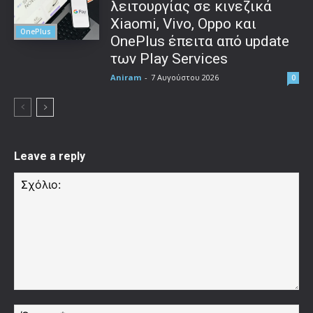
λειτουργίας σε κινεζικά
Xiaomi, Vivo, Oppo και
OnePlus
OnePlus έπειτα από update
των Play Services
Aniram
-
7 Αυγούστου 2026
0
Leave a reply
Σχόλιο:
Όν