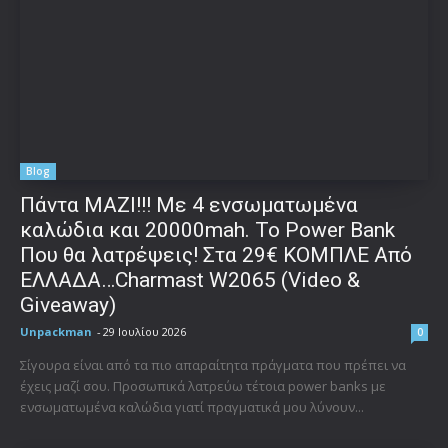
Blog
Πάντα ΜΑΖΙ!!! Με 4 ενσωματωμένα
καλώδια και 20000mah. Το Power Bank
Που θα λατρέψεις! Στα 29€ ΚΟΜΠΛΕ Από
ΕΛΛΑΔΑ…Charmast W2065 (Video &
Giveaway)
Unpackman
-
29 Ιουλίου 2026
0
Σίγουρα είναι από τα πιο απαραίτητα πράγματα που πρέπει να
έχεις μαζί σου. Προσωπικά λατρεύω τέτοια power banks με
ενσωματωμένα καλώδια γιατί πραγματικά μου λύνουν...