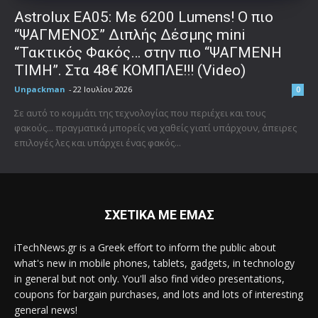
Astrolux ΕΑ05: Με 6200 Lumens! Ο πιο
“ΨΑΓΜΕΝΟΣ” Διπλής Δέσμης mini
“Τακτικός Φακός… στην πιο “ΨΑΓΜΕΝΗ
ΤΙΜΗ”. Στα 48€ ΚΟΜΠΛΕ!!! (Video)
Unpackman
-
22 Ιουλίου 2026
0
Σε αυτό το κομμάτι της τεχνολογίας που περιέχει και τους
φακούς... πραγματικά μπορείς να χαθείς γιατί υπάρχουν, άπειρες
επιλογές λες και υπάρχει ένας φακός...
ΣΧΕΤΙΚΑ ΜΕ ΕΜΑΣ
iTechNews.gr is a Greek effort to inform the public about
what's new in mobile phones, tablets, gadgets, in technology
in general but not only. You'll also find video presentations,
coupons for bargain purchases, and lots and lots of interesting
general news!