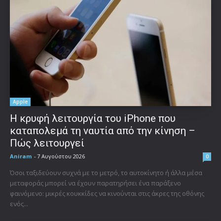
Apple
Η κρυφή λειτουργία του iPhone που
καταπολεμά τη ναυτία από την κίνηση –
Πώς λειτουργεί
Aniram
-
7 Αυγούστου 2026
0
Όσοι ταξιδεύουν συχνά με το μετρό, το αυτοκίνητο ή άλλα μέσα
μεταφοράς μπορεί να έχουν παρατηρήσει ένα παράξενο
φαινόμενο: μικρές κουκκίδες να κινούνται στις άκρες της οθόνης
ενός...