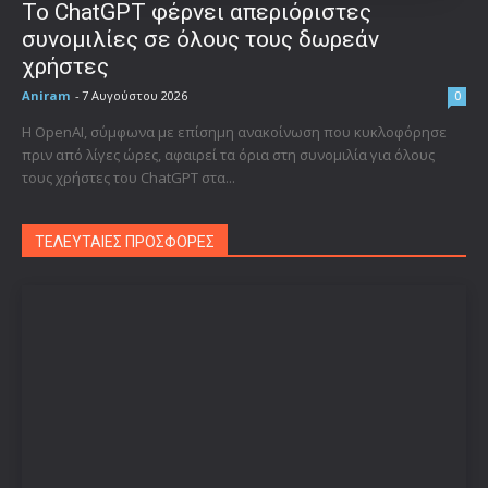
Το ChatGPT φέρνει απεριόριστες
συνομιλίες σε όλους τους δωρεάν
χρήστες
Aniram
-
7 Αυγούστου 2026
0
Η OpenAI, σύμφωνα με επίσημη ανακοίνωση που κυκλοφόρησε
πριν από λίγες ώρες, αφαιρεί τα όρια στη συνομιλία για όλους
τους χρήστες του ChatGPT στα...
ΤΕΛΕΥΤΑΙΕΣ ΠΡΟΣΦΟΡΕΣ