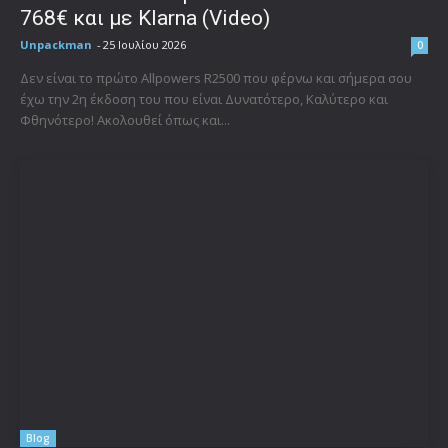
768€ και με Klarna (Video)
Unpackman
-
25 Ιουλίου 2026
0
Δεν είναι το πρώτο Allpowers R2500 που φέρνω και σήμερα σου
έχω την 2η έκδοση του που είναι Δυνατότερο, Καλύτερο και
Φθηνότερο! Ακολουθεί όπως και...
Blog