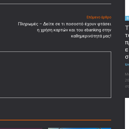
Επόμενο άρθρο
B
Πληρωμές – Δείτε σε τι ποσοστό έχουν φτάσει
T
η χρήση καρτών και του ebanking στην
τ
καθημερινότητά μας!
π
ε
σ
U
Μο
20
στ