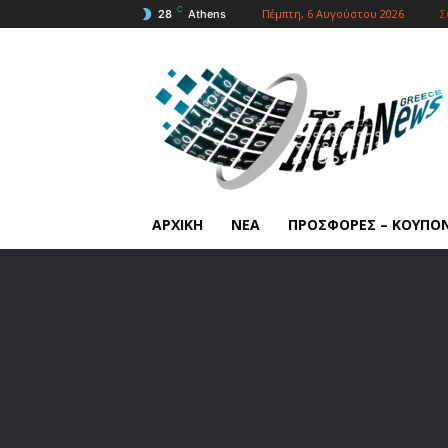
C
Πέμπτη, 6 Αυγούστου 2026
Σ
28
Athens
ΑΡΧΙΚΗ
ΝΕΑ
ΠΡΟΣΦΟΡΕΣ – ΚΟΥΠΟ