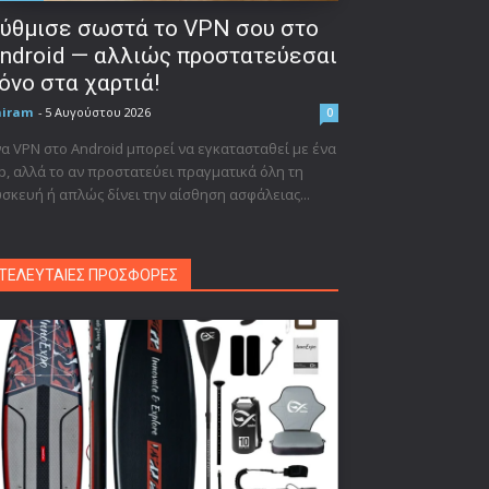
ύθμισε σωστά το VPN σου στο
ndroid — αλλιώς προστατεύεσαι
όνο στα χαρτιά!
niram
-
5 Αυγούστου 2026
0
α VPN στο Android μπορεί να εγκατασταθεί με ένα
p, αλλά το αν προστατεύει πραγματικά όλη τη
σκευή ή απλώς δίνει την αίσθηση ασφάλειας...
ΤΕΛΕΥΤΑΙΕΣ ΠΡΟΣΦΟΡΕΣ