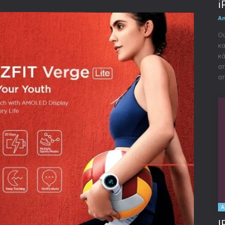
i
A
Οι
κα
κά
απ
απ
A
I