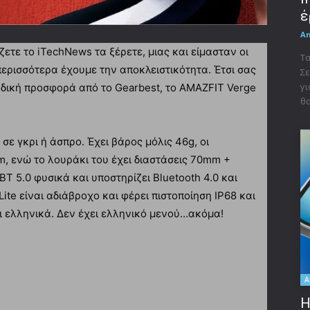
έ
A
ετε το iTechNews τα ξέρετε, μιας και είμασταν οι
Τα
περισσότερα έχουμε την αποκλειστικότητα. Έτσι σας
Σε
γι
αδική προσφορά από το Gearbest, το AMAZFIT Verge
θα
 σε γκρι ή άσπρο. Έχει βάρος μόλις 46g, οι
 cm, ενώ το λουράκι του έχει διαστάσεις 70mm +
Τ 5.0 φυσικά και υποστηρίζει Bluetooth 4.0 και
Lite είναι αδιάβροχο και φέρει πιστοποίηση IP68 και
ι ελληνικά. Δεν έχει ελληνικό μενού…ακόμα!
A
Η