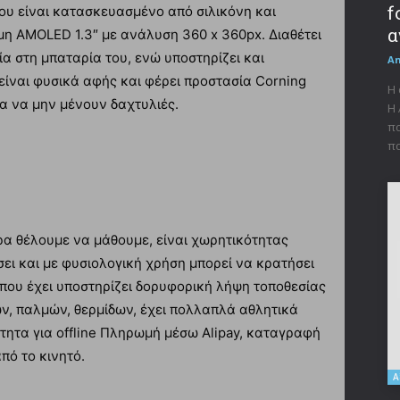
 του είναι κατασκευασμένο από σιλικόνη και
f
α
μη AMOLED 1.3″ με ανάλυση 360 x 360px. Διαθέτει
ία στη μπαταρία του, ενώ υποστηρίζει και
A
 είναι φυσικά αφής και φέρει προστασία Corning
Η 
για να μην μένουν δαχτυλιές.
Η 
πα
πα
ρα θέλουμε να μάθουμε, είναι χωρητικότητας
σει και με φυσιολογική χρήση μπορεί να κρατήσει
 που έχει υποστηρίζει δορυφορική λήψη τοποθεσίας
ν, παλμών, θερμίδων, έχει πολλαπλά αθλητικά
τητα για offline Πληρωμή μέσω Alipay, καταγραφή
πό το κινητό.
Α