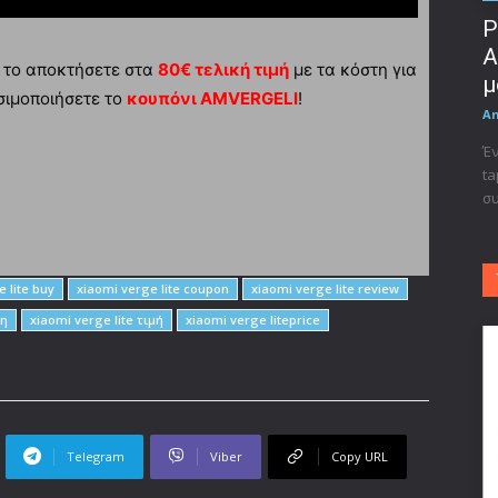
Ρ
A
 το αποκτήσετε στα
80€ τελική τιμή
με τα κόστη για
μ
ησιμοποιήσετε το
κουπόνι AMVERGELI
!
A
Έν
ta
συ
 lite buy
xiaomi verge lite coupon
xiaomi verge lite review
ση
xiaomi verge lite τιμή
xiaomi verge liteprice
Telegram
Viber
Copy URL