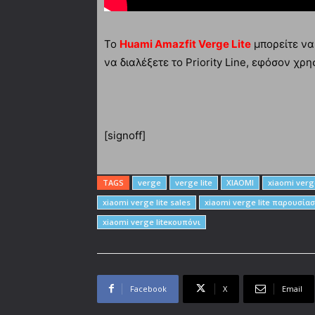
Το
Huami Amazfit Verge Lite
μπορείτε να
να διαλέξετε το Priority Line, εφόσον χρ
[signoff]
TAGS
verge
verge lite
XIAOMI
xiaomi verge
xiaomi verge lite sales
xiaomi verge lite παρουσία
xiaomi verge liteκουπόνι
Facebook
X
Email