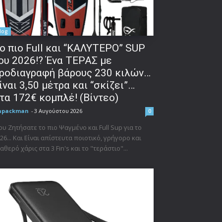
log
o πιο Full και “ΚΑΛΥΤΕΡΟ” SUP
ου 2026!? Ένα ΤΕΡΑΣ με
ροδιαγραφή βάρους 230 κιλών…
ίναι 3,50 μέτρα και “σκίζει”…
τα 172€ κομπλέ! (Βίντεο)
npackman
-
3 Αυγούστου 2026
0
υ Ζητήσατε το πιο Ψαγμένο και Full Sup για το
26... Και Είναι απίστευτα ποιοτικό, γρήγορο και
αθερό χάρις στα 3 Fin's και το "τεράστιο"...