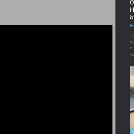
Ο
Η
δ
A
Τη
αν
τω
λε
A