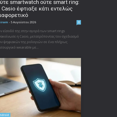
ύτε smartwatch ούτε smart ring:
 Casio έφτιαξε κάτι εντελώς
ιαφορετικό
niram
-
5 Αυγούστου 2026
0
ν είσοδό της στην αγορά των smart rings
ακοίνωσε η Casio, μετατρέποντας τον σχεδιασμό
ν ψηφιακών της ρολογιών σε ένα πλήρως
ιτουργικό wearable με...
ndroid