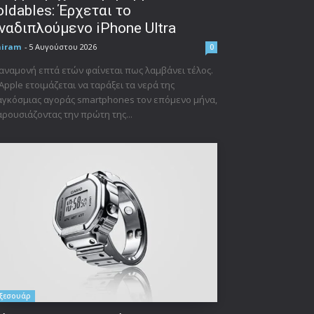
oldables: Έρχεται το
ναδιπλούμενο iPhone Ultra
niram
-
5 Αυγούστου 2026
0
αναμονή επτά ετών φαίνεται πως λαμβάνει τέλος.
Apple ετοιμάζεται να ταράξει τα νερά της
γκόσμιας αγοράς smartphones τον επόμενο μήνα,
ρουσιάζοντας την πρώτη της...
ξεσουάρ