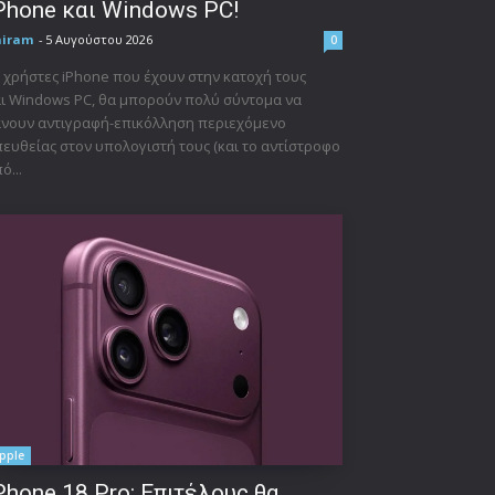
Phone και Windows PC!
niram
-
5 Αυγούστου 2026
0
 χρήστες iPhone που έχουν στην κατοχή τους
ι Windows PC, θα μπορούν πολύ σύντομα να
νουν αντιγραφή-επικόλληση περιεχόμενο
ευθείας στον υπολογιστή τους (και το αντίστροφο
ό...
pple
Phone 18 Pro: Επιτέλους θα