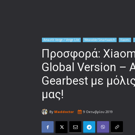
Amazfit Verge / Verge Lite
Wearable/Smartwatch
Xiaomi
Προσφορά: Xiaomi
Global Version –
Gearbest με μόλις
μας!
By
Maddoctor
9 Οκτωβρίου 2019