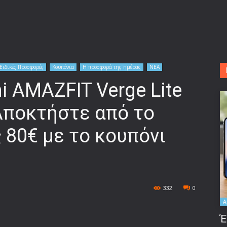
Ειδικές Προσφορές
Κουπόνια
Η προσφορά της ημέρας
ΝΕΑ
 AMAZFIT Verge Lite
 Αποκτήστε από το
 80€ με το κουπόνι
332
0
A
Έ