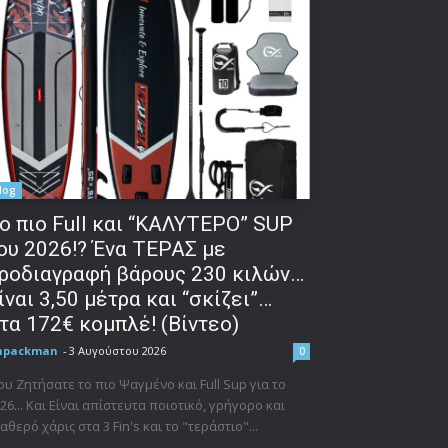
log
o πιο Full και “ΚΑΛΥΤΕΡΟ” SUP
ου 2026!? Ένα ΤΕΡΑΣ με
ροδιαγραφή βάρους 230 κιλών…
ίναι 3,50 μέτρα και “σκίζει”…
τα 172€ κομπλέ! (Βίντεο)
npackman
-
3 Αυγούστου 2026
0
υ Ζητήσατε το πιο Ψαγμένο και Full Sup για το
26... Και Είναι απίστευτα ποιοτικό, γρήγορο και
αθερό χάρις στα 3 Fin's και το "τεράστιο"...