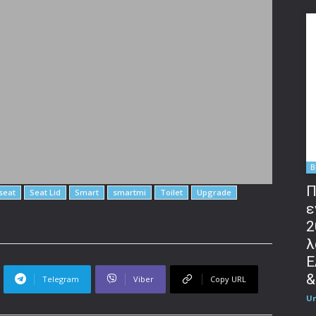
B
Π
seat
Seat Lid
Smart
smartmi
Toilet
Upgrade
ε
2
λ
Ε
&
Telegram
Viber
Copy URL
U