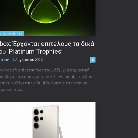
onsole Games
box: Έρχονται επιτέλους τα δικά
ου ‘Platinum Trophies’
niram
-
6 Αυγούστου 2026
0
Microsoft φαίνεται πως ετοιμάζει μια σημαντική
οσθήκη στο σύστημα των Achievements του Xbox,
οποία ενδέχεται να θυμίζει έντονα τα Platinum
ophies του...