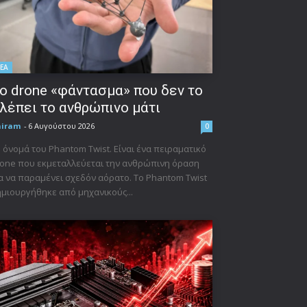
ΕΑ
ο drone «φάντασμα» που δεν το
λέπει το ανθρώπινο μάτι
niram
-
6 Αυγούστου 2026
0
 όνομά του Phantom Twist. Είναι ένα πειραματικό
one που εκμεταλλεύεται την ανθρώπινη όραση
α να παραμένει σχεδόν αόρατο. Το Phantom Twist
μιουργήθηκε από μηχανικούς...