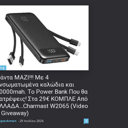
log
άντα ΜΑΖΙ!!! Με 4
νσωματωμένα καλώδια και
0000mah. Το Power Bank Που θα
ατρέψεις! Στα 29€ ΚΟΜΠΛΕ Από
ΛΛΑΔΑ…Charmast W2065 (Video
 Giveaway)
npackman
-
29 Ιουλίου 2026
0