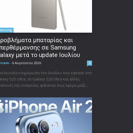
amsung
ροβλήματα μπαταρίας και
περθέρμανσης σε Samsung
alaxy μετά το update Ιουλίου
niram
-
6 Αυγούστου 2026
0
τελευταία ενημέρωση του Ιουλίου που έφτασε στα
laxy S25 Ultra, τα Galaxy S26 Ultra και άλλες
σκευές της εταιρείας, φαίνεται πως έφερε μαζί...