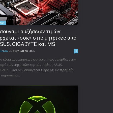
sus
σουνάμι αυξήσεων τιμών:
ρχεται «σοκ» στις μητρικές από
SUS, GIGABYTE και MSI
niram
-
6 Αυγούστου 2026
0
α κύμα ανατιμήσεων φαίνεται πως θα έρθει στην
ορά των μητρικών καρτών, καθώς ASUS,
GABYTE και MSI ακούγεται τώρα ότι θα προβούν
 σημαντικές...