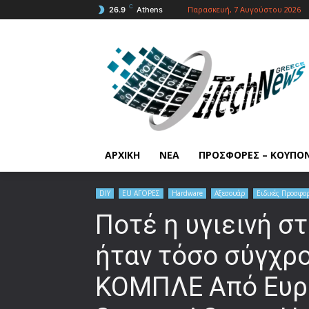
C
Παρασκευή, 7 Αυγούστου 2026
26.9
Athens
ΑΡΧΙΚΗ
ΝΕΑ
ΠΡΟΣΦΟΡΕΣ – ΚΟΥΠΟ
DIY
EU ΑΓΟΡΕΣ
Hardware
Αξεσουάρ
Ειδικές Προσφο
Ποτέ η υγιεινή σ
ήταν τόσο σύγχρ
ΚΟΜΠΛΕ Από Ευρώ