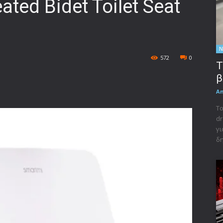
ted Bidet Toilet Seat
Ν
572
0
Τ
β
A
Το
dr
γι
δη