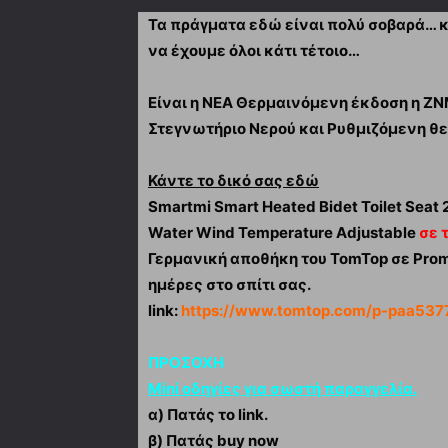
Τα πράγματα εδώ είναι πολύ σοβαρά… κα
να έχουμε όλοι κάτι τέτοιο…
Είναι η ΝΕΑ Θερμαινόμενη έκδοση η Z
Στεγνωτήριο Νερού και Ρυθμιζόμενη θ
Κάντε το δικό σας εδώ
Smartmi Smart Heated Bidet Toilet Sea
Water Wind Temperature Adjustable
σε 
Γερμανική αποθήκη του TomTop σε Pro
ημέρες στο σπίτι σας.
link:
https://www.tomtop.com/p-paa537
ΠΡΟΣΟΧΗ
Mini οδηγίες για σωστή παραγγελία.
α) Πατάς το link.
β) Πατάς buy now