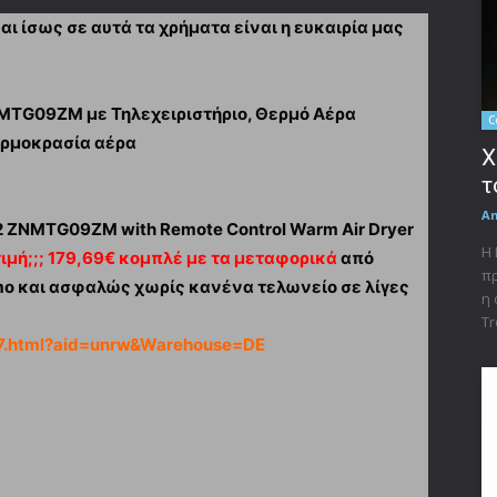
ι ίσως σε αυτά τα χρήματα είναι η ευκαιρία μας
NMTG09ZM με Τηλεχειριστήριο, Θερμό Αέρα
C
ερμοκρασία αέρα
X
τ
A
t 2 ZNMTG09ZM with Remote Control Warm Air Dryer
Η 
τιμή;;; 179,69€ κομπλέ με τα μεταφορικά
από
πρ
mo και ασφαλώς χωρίς κανένα τελωνείο σε λίγες
η 
Tr
7.html?aid=unrw&Warehouse=DE