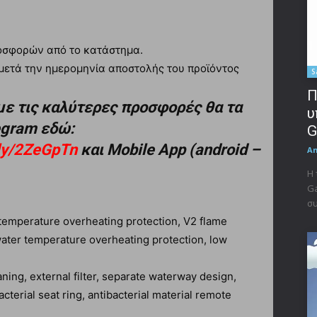
προσφορών από το κατάστημα.
μετά την ημερομηνία αποστολής του προϊόντος
S
Π
με τις καλύτερες προσφορές θα τα
υ
legram εδώ:
G
t.ly/2ZeGpTn
και Mobile App (android –
A
Η 
Ga
συ
temperature overheating protection, V2 flame
water temperature overheating protection, low
aning, external filter, separate waterway design,
cterial seat ring, antibacterial material remote