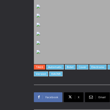
TAGS
Automatic
Bidet
Cover
Electronic
Version
XIAOMI
Facebook
X
Email