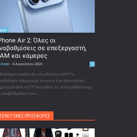
pple
Phone Air 2: Όλες οι
ναβαθμίσεις σε επεξεργαστή,
AM και κάμερες
niram
-
6 Αυγούστου 2026
0
διάσημος αναλυτής επενδύσεων Jeff Pu,
ιράστηκε σήμερα με το κοινό ένα ερευνητικό
μείωμα από τη CF Securities. Σε αυτό μαθαίνουμε
ς αναβαθμίσεις που...
ΤΕΛΕΥΤΑΙΕΣ ΠΡΟΣΦΟΡΕΣ