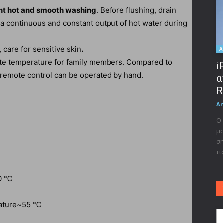
ant hot and smooth washing
. Before flushing, drain
 a continuous and constant output of hot water during
, care for sensitive skin
.
A
te temperature for family members. Compared to
i
s remote control can be operated by hand.
α
R
A
Ο 
μο
ση
τι
40 ℃
rature~55 ℃