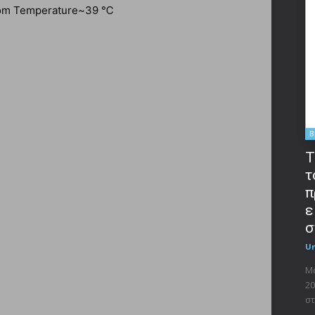
oom Temperature~39 ℃
B
T
τ
π
ε
σ
U
Μο
20
στ