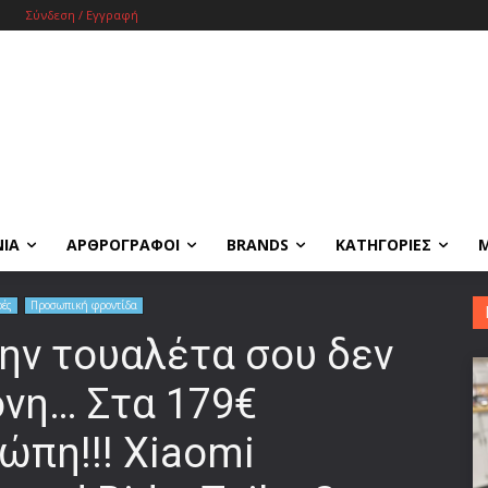
Σύνδεση / Εγγραφή
ΝΙΑ
ΑΡΘΡΟΓΡΑΦΟΙ
BRANDS
ΚΑΤΗΓΟΡΙΕΣ
ρές
Προσωπική φροντίδα
την τουαλέτα σου δεν
ονη… Στα 179€
πη!!! Xiaomi