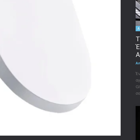
A
Τ
Έ
A
A
Έν
αγ
GI
σε