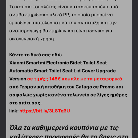
Το καπάκι τουαλέτας είναι κατασκευασμένο από
αντιβακτηριδιακό υλικό PP, το οποίο μπορεί να
εμποδίσει αποτελεσματικά την ανάπτυξη και την
αναπαραγωγή βακτηρίων και είναι ιδανικό για
οικογενειακή χρήση.
Κάντε το δικό σας εδώ
Xiaomi Smartmi Electronic Bidet Toilet Seat
Automatic Smart Toilet Seat Lid Cover Upgrade
Version
σε τιμή;;; 148€ κομπλέ με τα μεταφορικά
από Γερμανική αποθήκη του Cafago σε Promo και
ασφαλώς χωρίς κανένα τελωνείο σε λίγες ημέρες
στο σπίτι σας.
link:
https://bit.ly/3L8Tq6U
Όλα τα καθημερινά κουπόνια με τις
καλύτερες προσφορές θα τα βρεις στο