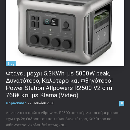
Blog
Φτάνει μέχρι 5,3KWh, με 5000W peak,
Δυνατότερο, Καλύτερο και Φθηνότερο!
Power Station Allpowers R2500 V2 στα
768€ και με Klarna (Video)
Unpackman
-
25 Ιουλίου 2026
0
Δεν είναι το πρώτο Allpowers R2500 που φέρνω και σήμερα σου
έχω την 2η έκδοση του που είναι Δυνατότερο, Καλύτερο και
Φθηνότερο! Ακολουθεί όπως και...