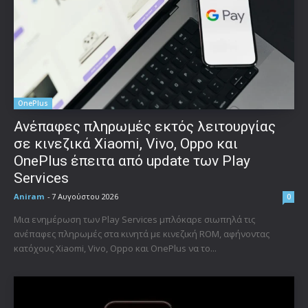
OnePlus
Ανέπαφες πληρωμές εκτός λειτουργίας
σε κινεζικά Xiaomi, Vivo, Oppo και
OnePlus έπειτα από update των Play
Services
Aniram
-
7 Αυγούστου 2026
0
Μια ενημέρωση των Play Services μπλόκαρε σιωπηλά τις
ανέπαφες πληρωμές στα κινητά με κινεζική ROM, αφήνοντας
κατόχους Xiaomi, Vivo, Oppo και OnePlus να το...