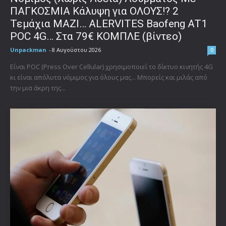
ΠΑΓΚΟΣΜΙΑ Κάλυψη για ΟΛΟΥΣ!? 2
Τεμάχια ΜΑΖΙ… ALERVITES Baofeng AT1
POC 4G… Στα 79€ ΚΟΜΠΛΕ (βίντεο)
Unpackman
-
8 Αυγούστου 2026
0
Είναι POC (Press Over Cellular) χρησιμοποιεί το δίκτυο κινητής 4G
κι είναι απόλυτα νόμιμος για όλους μας... Μπορείς και μιλάς από
την μια άκρη της...