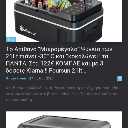
Blog
Το Απίθανο “Μικρομέγαλο” Ψυγείο των
21Lt πιάνει -30° C και “κοκαλώνει” τα
ΠΑΝΤΑ. Στα 122€ ΚΟΜΠΛΕ και με 3
δόσεις Klarna!!! Foursun 21lt...
Unpackman
-
27 Ιουλίου 2026
0
Δεν θα πω πολλά εδώ γιατί θα ακούσεις αρκετά χρήσιμα που θα
σε προστατεύσουν στο βίντεο... είναι ένα εξαιρετικό προϊόν που
το κάνει ακόμη...