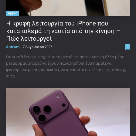
Apple
Η κρυφή λειτουργία του iPhone που
καταπολεμά τη ναυτία από την κίνηση –
Πώς λειτουργεί
Aniram
-
7 Αυγούστου 2026
0
Όσοι ταξιδεύουν συχνά με το μετρό, το αυτοκίνητο ή άλλα μέσα
μεταφοράς μπορεί να έχουν παρατηρήσει ένα παράξενο
φαινόμενο: μικρές κουκκίδες να κινούνται στις άκρες της οθόνης
ενός...