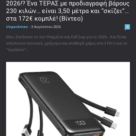
2026!? Ένα ΤΕΡΑΣ με προδιαγραφή βάρους
230 κιλών… είναι 3,50 μέτρα και “σκίζει”…
στα 172€ κομπλέ! (Βίντεο)
Unpackman
-
3 Αυγούστου 2026
0
Μου Ζητήσατε το πιο Ψαγμένο και Full Sup για το 2026... Και Είναι
απίστευτα ποιοτικό, γρήγορο και σταθερό χάρις στα 3 Fin's και το
"τεράστιο"...