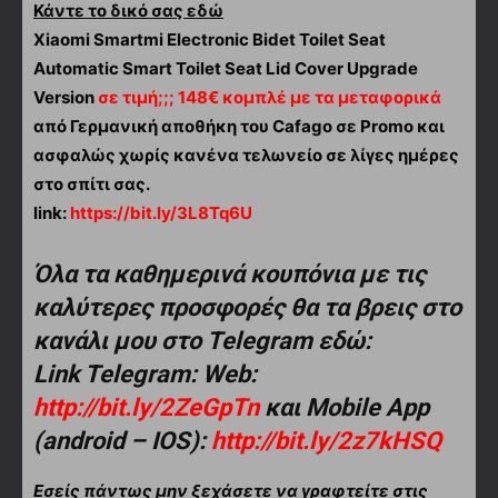
Κάντε το δικό σας εδώ
Xiaomi Smartmi Electronic Bidet Toilet Seat
Automatic Smart Toilet Seat Lid Cover Upgrade
Version
σε τιμή;;; 148€ κομπλέ με τα μεταφορικά
από Γερμανική αποθήκη του Cafago σε Promo και
ασφαλώς χωρίς κανένα τελωνείο σε λίγες ημέρες
στο σπίτι σας.
link:
https://bit.ly/3L8Tq6U
Όλα τα καθημερινά κουπόνια με τις
καλύτερες προσφορές θα τα βρεις στο
κανάλι μου στο Telegram εδώ:
Link Telegram: Web:
http://bit.ly/2ZeGpTn
και Mobile App
(android – IOS):
http://bit.ly/2z7kHSQ
Εσείς πάντως μην ξεχάσετε να γραφτείτε στις