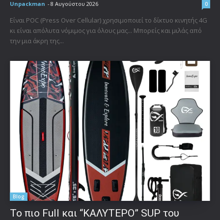
Unpackman
-
8 Αυγούστου 2026
0
Είναι POC (Press Over Cellular) χρησιμοποιεί το δίκτυο κινητής 4G
κι είναι απόλυτα νόμιμος για όλους μας... Μπορείς και μιλάς από
την μια άκρη της...
Blog
To πιο Full και “ΚΑΛΥΤΕΡΟ” SUP του