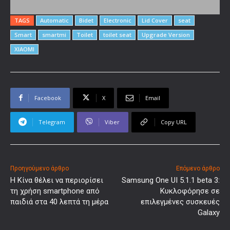
TAGS
Automatic
Bidet
Electronic
Lid Cover
seat
Smart
smartmi
Toilet
toilet seat
Upgrade Version
XIAOMI
Facebook
X
Email
Telegram
Viber
Copy URL
Προηγούμενο άρθρο
Επόμενο άρθρο
Η Κίνα θέλει να περιορίσει
Samsung One UI 5.1.1 beta 3:
τη χρήση smartphone από
Κυκλοφόρησε σε
παιδιά στα 40 λεπτά τη μέρα
επιλεγμένες συσκευές
Galaxy