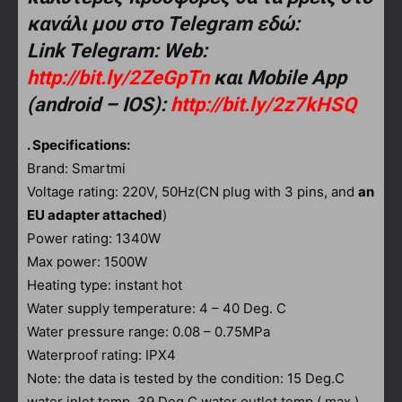
κανάλι μου στο Telegram εδώ:
Link Telegram: Web:
http://bit.ly/2ZeGpTn
και Mobile App
(android – IOS):
http://bit.ly/2z7kHSQ
. Specifications:
Brand: Smartmi
Voltage rating: 220V, 50Hz(CN plug with 3 pins, and
an
EU adapter attached
)
Power rating: 1340W
Max power: 1500W
Heating type: instant hot
Water supply temperature: 4 – 40 Deg. C
Water pressure range: 0.08 – 0.75MPa
Waterproof rating: IPX4
Note: the data is tested by the condition: 15 Deg.C
water inlet temp, 39 Deg.C water outlet temp ( max ),