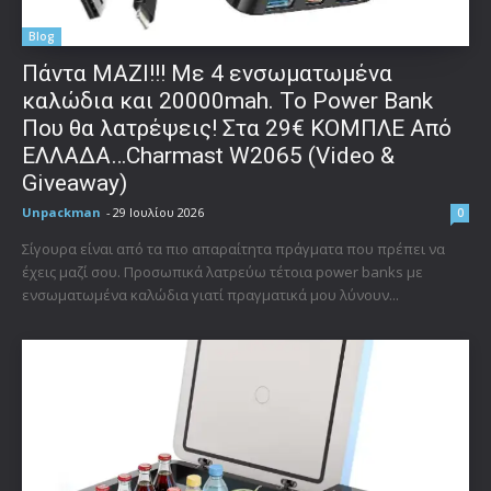
Blog
Πάντα ΜΑΖΙ!!! Με 4 ενσωματωμένα
καλώδια και 20000mah. Το Power Bank
Που θα λατρέψεις! Στα 29€ ΚΟΜΠΛΕ Από
ΕΛΛΑΔΑ…Charmast W2065 (Video &
Giveaway)
Unpackman
-
29 Ιουλίου 2026
0
Σίγουρα είναι από τα πιο απαραίτητα πράγματα που πρέπει να
έχεις μαζί σου. Προσωπικά λατρεύω τέτοια power banks με
ενσωματωμένα καλώδια γιατί πραγματικά μου λύνουν...