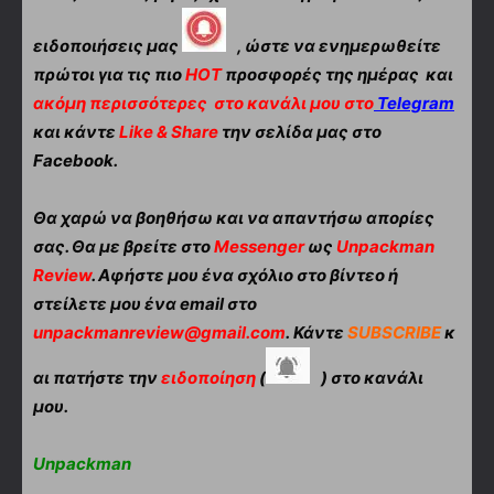
ειδοποιήσεις μας
, ώστε να ενημερωθείτε
πρώτοι για τις πιο
HOT
προσφορές της ημέρας και
ακόμη περισσότερες
στο κανάλι μου στο
Telegram
και κάντε
Like & Share
την σελίδα μας στο
Facebook.
Θα χαρώ να βοηθήσω και να απαντήσω απορίες
σας. Θα με βρείτε στο
Messenger
ως
Unpackman
Review
. Αφήστε μου ένα σχόλιο στο βίντεο ή
στείλετε μου ένα email στο
unpackmanreview@gmail.com
. Κάντε
SUBSCRIBE
κ
αι πατήστε την
ειδοποίηση
(
) στο κανάλι
μου.
Unpackman