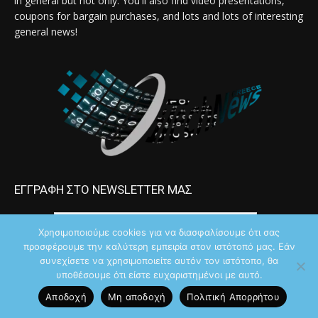
in general but not only. You'll also find video presentations,
coupons for bargain purchases, and lots and lots of interesting
general news!
ΕΓΓΡΑΦΗ ΣΤΟ NEWSLETTER ΜΑΣ
Χρησιμοποιούμε cookies για να διασφαλίσουμε ότι σας
προσφέρουμε την καλύτερη εμπειρία στον ιστότοπό μας. Εάν
συνεχίσετε να χρησιμοποιείτε αυτόν τον ιστότοπο, θα
υποθέσουμε ότι είστε ευχαριστημένοι με αυτό.
Αποδοχή
Μη αποδοχή
Πολιτική Aπορρήτου
ΑΚΟΛΟΥΘΗΣΤΕ ΜΑΣ ΣΤΑ SOCIAL