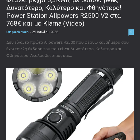
Δυνατότερο, Καλύτερο και Φθηνότερο!
Power Station Allpowers R2500 V2 στα
768€ και με Klarna (Video)
Unpackman
-
25 Ιουλίου 2026
0
Δεν είναι το πρώτο Allpowers R2500 που φέρνω και σήμερα σου
έχω την 2η έκδοση του που είναι Δυνατότερο, Καλύτερο και
Φθηνότερο! Ακολουθεί όπως και...