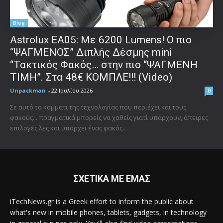
Blog
Astrolux ΕΑ05: Με 6200 Lumens! Ο πιο
“ΨΑΓΜΕΝΟΣ” Διπλής Δέσμης mini
“Τακτικός Φακός… στην πιο “ΨΑΓΜΕΝΗ
ΤΙΜΗ”. Στα 48€ ΚΟΜΠΛΕ!!! (Video)
Unpackman
-
22 Ιουλίου 2026
0
Σε αυτό το κομμάτι της τεχνολογίας που περιέχει και τους
φακούς... πραγματικά μπορείς να χαθείς γιατί υπάρχουν, άπειρες
επιλογές λες και υπάρχει ένας φακός...
ΣΧΕΤΙΚΑ ΜΕ ΕΜΑΣ
iTechNews.gr is a Greek effort to inform the public about
what's new in mobile phones, tablets, gadgets, in technology