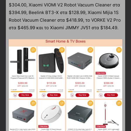
$304.00, Xiaomi VIOMI V2 Robot Vacuum Cleaner στα
$394.99, Beelink BT3-X στα $128.99, Xiaomi Mijia 1S
Robot Vacuum Cleaner στα $418.99, το VORKE V2 Pro
στα $465.99 και το Xiaomi JIMMY JV51 στα $184.49.