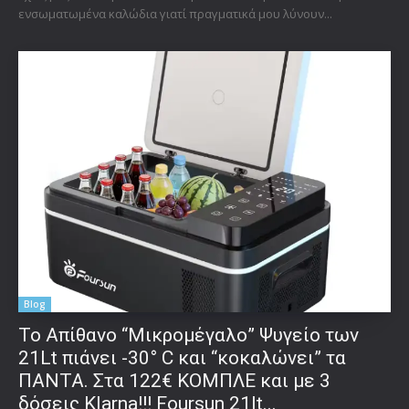
ενσωματωμένα καλώδια γιατί πραγματικά μου λύνουν...
Blog
Το Απίθανο “Μικρομέγαλο” Ψυγείο των
21Lt πιάνει -30° C και “κοκαλώνει” τα
ΠΑΝΤΑ. Στα 122€ ΚΟΜΠΛΕ και με 3
δόσεις Klarna!!! Foursun 21lt...