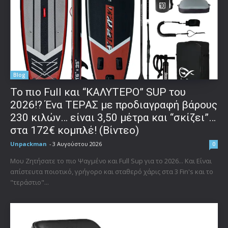
Blog
To πιο Full και “ΚΑΛΥΤΕΡΟ” SUP του
2026!? Ένα ΤΕΡΑΣ με προδιαγραφή βάρους
230 κιλών… είναι 3,50 μέτρα και “σκίζει”…
στα 172€ κομπλέ! (Βίντεο)
Unpackman
-
3 Αυγούστου 2026
0
Μου Ζητήσατε το πιο Ψαγμένο και Full Sup για το 2026... Και Είναι
απίστευτα ποιοτικό, γρήγορο και σταθερό χάρις στα 3 Fin's και το
"τεράστιο"...