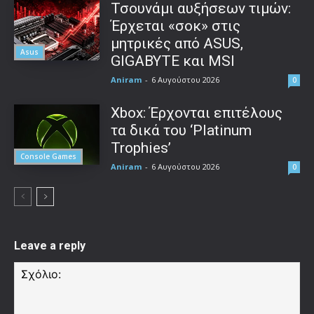
Τσουνάμι αυξήσεων τιμών:
Έρχεται «σοκ» στις
μητρικές από ASUS,
Asus
GIGABYTE και MSI
Aniram
-
6 Αυγούστου 2026
0
Xbox: Έρχονται επιτέλους
τα δικά του ‘Platinum
Trophies’
Console Games
Aniram
-
6 Αυγούστου 2026
0
Leave a reply