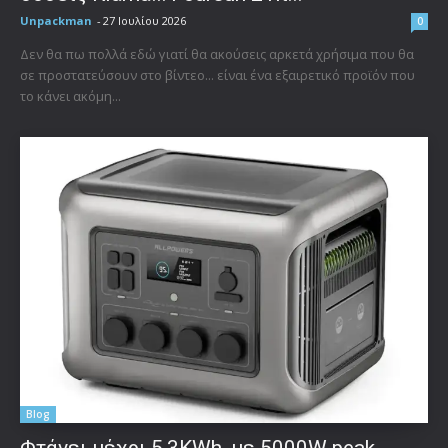
Unpackman
-
27 Ιουλίου 2026
0
Δεν θα πω πολλά εδώ γιατί θα ακούσεις αρκετά χρήσιμα που θα
σε προστατεύσουν στο βίντεο... είναι ένα εξαιρετικό προϊόν που
το κάνει ακόμη...
Blog
Φτάνει μέχρι 5,3KWh, με 5000W peak,