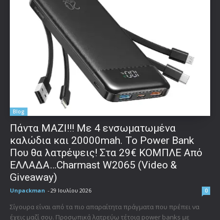
Blog
Πάντα ΜΑΖΙ!!! Με 4 ενσωματωμένα
καλώδια και 20000mah. Το Power Bank
Που θα λατρέψεις! Στα 29€ ΚΟΜΠΛΕ Από
ΕΛΛΑΔΑ…Charmast W2065 (Video &
Giveaway)
Unpackman
-
29 Ιουλίου 2026
0
Σίγουρα είναι από τα πιο απαραίτητα πράγματα που πρέπει να
έχεις μαζί σου. Προσωπικά λατρεύω τέτοια power banks με