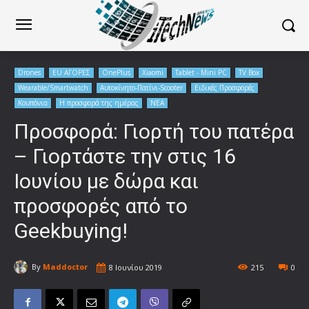
Drones
EU ΑΓΟΡΕΣ
OnePlus
Xiaomi
Tablet - Mini PC
TV Box
Wearable/Smartwatch
Αυτοκίνητο-Πατίνι-Scooter
Ειδικές Προσφορές
Κουπόνια
Η προσφορά της ημέρας
ΝΕΑ
Προσφορά: Γιορτή του πατέρα
– Γιορτάστε την στις 16
Ιουνίου με δώρα και
προσφορές από το
Geekbuying!
By
Maddoctor
8 Ιουνίου 2019
215
0