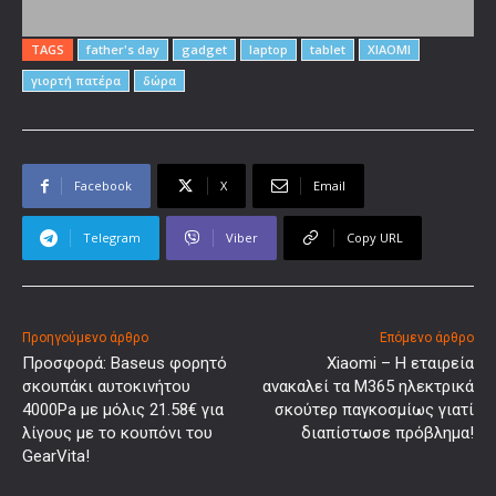
TAGS
father's day
gadget
laptop
tablet
XIAOMI
γιορτή πατέρα
δώρα
Facebook
X
Email
Telegram
Viber
Copy URL
Προηγούμενο άρθρο
Επόμενο άρθρο
Προσφορά: Baseus φορητό
Xiaomi – Η εταιρεία
σκουπάκι αυτοκινήτου
ανακαλεί τα M365 ηλεκτρικά
4000Pa με μόλις 21.58€ για
σκούτερ παγκοσμίως γιατί
λίγους με το κουπόνι του
διαπίστωσε πρόβλημα!
GearVita!