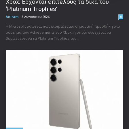
Xbox: Έρχονται επιτέλους τα δικά του
‘Platinum Trophies’
Aniram
-
6 Αυγούστου 2026
0
Η Microsoft φαίνεται πως ετοιμάζει μια σημαντική προσθήκη στο
σύστημα των Achievements του Xbox, η οποία ενδέχεται να
θυμίζει έντονα τα Platinum Trophies του...