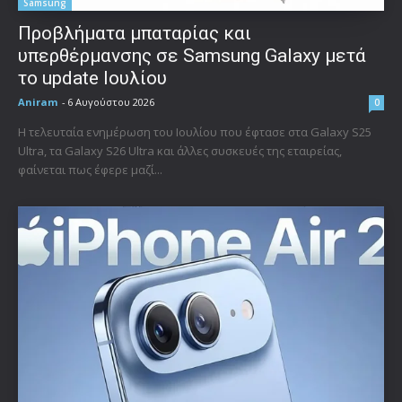
Samsung
Προβλήματα μπαταρίας και
υπερθέρμανσης σε Samsung Galaxy μετά
το update Ιουλίου
Aniram
-
6 Αυγούστου 2026
0
Η τελευταία ενημέρωση του Ιουλίου που έφτασε στα Galaxy S25
Ultra, τα Galaxy S26 Ultra και άλλες συσκευές της εταιρείας,
φαίνεται πως έφερε μαζί...