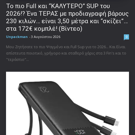
To πιο Full και “ΚΑΛΥΤΕΡΟ” SUP του
2026!? Ένα ΤΕΡΑΣ με προδιαγραφή βάρους
230 κιλών… είναι 3,50 μέτρα και “σκίζει”…
στα 172€ κομπλέ! (Βίντεο)
Unpackman
-
3 Αυγούστου 2026
0
Μου Ζητήσατε το πιο Ψαγμένο και Full Sup για το 2026... Και Είναι
απίστευτα ποιοτικό, γρήγορο και σταθερό χάρις στα 3 Fin's και το
"τεράστιο"...