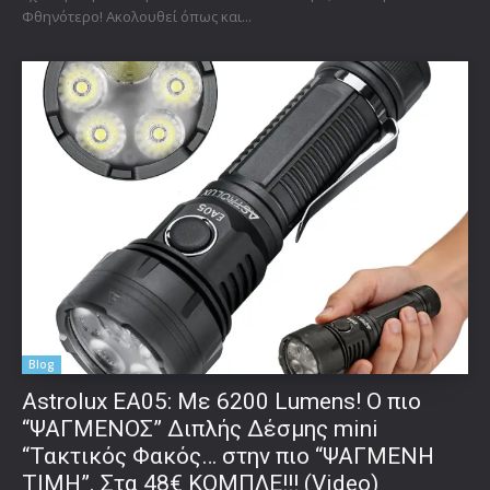
Φθηνότερο! Ακολουθεί όπως και...
Blog
Astrolux ΕΑ05: Με 6200 Lumens! Ο πιο
“ΨΑΓΜΕΝΟΣ” Διπλής Δέσμης mini
“Τακτικός Φακός… στην πιο “ΨΑΓΜΕΝΗ
ΤΙΜΗ”. Στα 48€ ΚΟΜΠΛΕ!!! (Video)