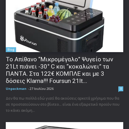
Blog
Το Απίθανο “Μικρομέγαλο” Ψυγείο των
21Lt πιάνει -30° C και “κοκαλώνει” τα
ΠΑΝΤΑ. Στα 122€ ΚΟΜΠΛΕ και με 3
δόσεις Klarna!!! Foursun 21lt...
Unpackman
-
27 Ιουλίου 2026
0
Δεν θα πω πολλά εδώ γιατί θα ακούσεις αρκετά χρήσιμα που θα
σε προστατεύσουν στο βίντεο... είναι ένα εξαιρετικό προϊόν που
το κάνει ακόμη...