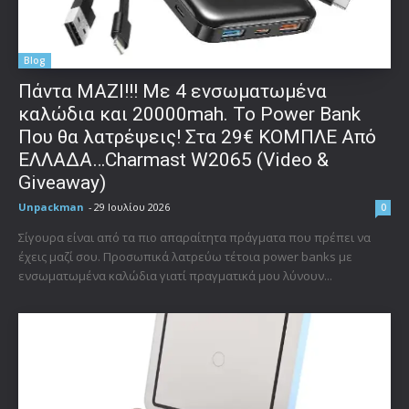
Blog
Πάντα ΜΑΖΙ!!! Με 4 ενσωματωμένα
καλώδια και 20000mah. Το Power Bank
Που θα λατρέψεις! Στα 29€ ΚΟΜΠΛΕ Από
ΕΛΛΑΔΑ…Charmast W2065 (Video &
Giveaway)
Unpackman
-
29 Ιουλίου 2026
0
Σίγουρα είναι από τα πιο απαραίτητα πράγματα που πρέπει να
έχεις μαζί σου. Προσωπικά λατρεύω τέτοια power banks με
ενσωματωμένα καλώδια γιατί πραγματικά μου λύνουν...