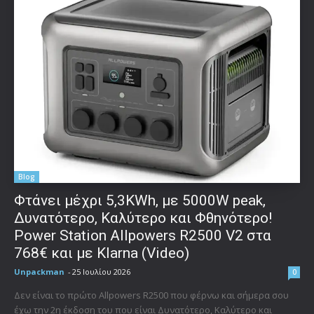
Blog
Φτάνει μέχρι 5,3KWh, με 5000W peak,
Δυνατότερο, Καλύτερο και Φθηνότερο!
Power Station Allpowers R2500 V2 στα
768€ και με Klarna (Video)
Unpackman
-
25 Ιουλίου 2026
0
Δεν είναι το πρώτο Allpowers R2500 που φέρνω και σήμερα σου
έχω την 2η έκδοση του που είναι Δυνατότερο, Καλύτερο και