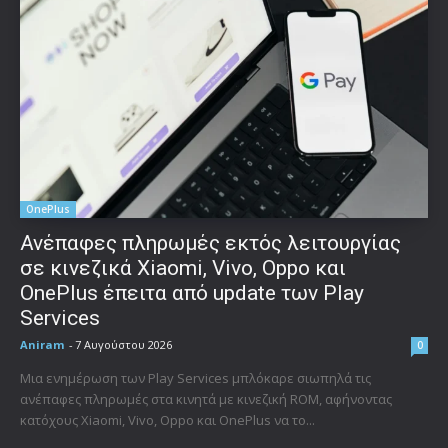
OnePlus
Ανέπαφες πληρωμές εκτός λειτουργίας
σε κινεζικά Xiaomi, Vivo, Oppo και
OnePlus έπειτα από update των Play
Services
Aniram
-
7 Αυγούστου 2026
0
Μια ενημέρωση των Play Services μπλόκαρε σιωπηλά τις
ανέπαφες πληρωμές στα κινητά με κινεζική ROM, αφήνοντας
κατόχους Xiaomi, Vivo, Oppo και OnePlus να το...