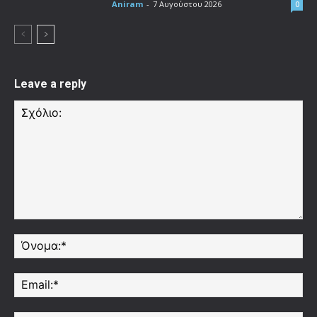
Aniram
-
7 Αυγούστου 2026
0
Leave a reply
Σχόλιο:
Όν
Ema