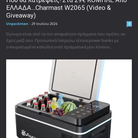
ΕΛΛΑΔΑ…Charmast W2065 (Video &
Giveaway)
Unpackman
-
29 Ιουλίου 2026
0
Σίγουρα είναι από τα πιο απαραίτητα πράγματα που πρέπει να
έχεις μαζί σου. Προσωπικά λατρεύω τέτοια power banks με
ενσωματωμένα καλώδια γιατί πραγματικά μου λύνουν...