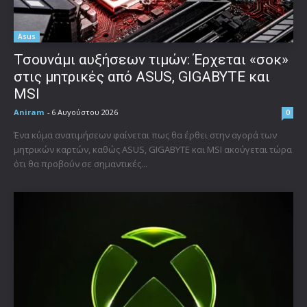
Asus
Τσουνάμι αυξήσεων τιμών: Έρχεται «σοκ»
στις μητρικές από ASUS, GIGABYTE και
MSI
Aniram
-
6 Αυγούστου 2026
0
Ένα κύμα ανατιμήσεων φαίνεται πως θα έρθει στην αγορά των
μητρικών καρτών, καθώς ASUS, GIGABYTE και MSI ακούγεται τώρα
ότι θα προβούν σε σημαντικές...