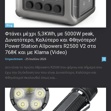
Blog
Φτάνει μέχρι 5,3KWh, με 5000W peak,
Δυνατότερο, Καλύτερο και Φθηνότερο!
Power Station Allpowers R2500 V2 στα
768€ και με Klarna (Video)
Unpackman
-
25 Ιουλίου 2026
0
Δεν είναι το πρώτο Allpowers R2500 που φέρνω και σήμερα σου
έχω την 2η έκδοση του που είναι Δυνατότερο, Καλύτερο και
Φθηνότερο! Ακολουθεί όπως και...