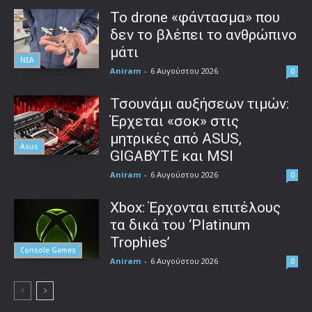
Το drone «φάντασμα» που
δεν το βλέπει το ανθρώπινο
μάτι
ΝΕΑ
Aniram
-
6 Αυγούστου 2026
0
Τσουνάμι αυξήσεων τιμών:
Έρχεται «σοκ» στις
μητρικές από ASUS,
Asus
GIGABYTE και MSI
Aniram
-
6 Αυγούστου 2026
0
Xbox: Έρχονται επιτέλους
τα δικά του ‘Platinum
Trophies’
Console Games
Aniram
-
6 Αυγούστου 2026
0