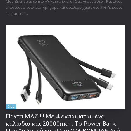
Μου Ζητήσατε το πιο Ψαγμένο και Full Sup για το 2026... Και Είναι
απίστευτα ποιοτικό, γρήγορο και σταθερό χάρις στα 3 Fin's και το
"τεράστιο"...
Blog
Πάντα ΜΑΖΙ!!! Με 4 ενσωματωμένα
καλώδια και 20000mah. Το Power Bank
Που θα λατρέψεις! Στα 29€ ΚΟΜΠΛΕ Από