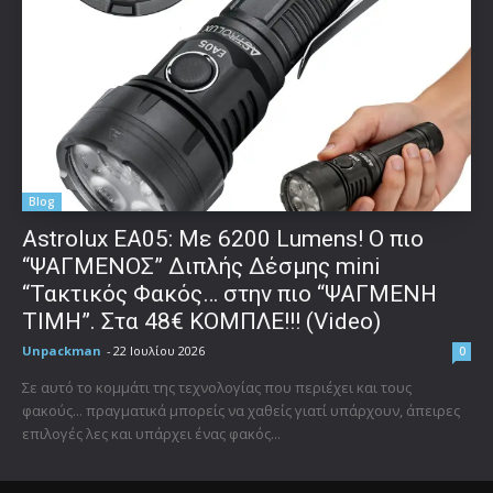
Blog
Astrolux ΕΑ05: Με 6200 Lumens! Ο πιο
“ΨΑΓΜΕΝΟΣ” Διπλής Δέσμης mini
“Τακτικός Φακός… στην πιο “ΨΑΓΜΕΝΗ
ΤΙΜΗ”. Στα 48€ ΚΟΜΠΛΕ!!! (Video)
Unpackman
-
22 Ιουλίου 2026
0
Σε αυτό το κομμάτι της τεχνολογίας που περιέχει και τους
φακούς... πραγματικά μπορείς να χαθείς γιατί υπάρχουν, άπειρες
επιλογές λες και υπάρχει ένας φακός...