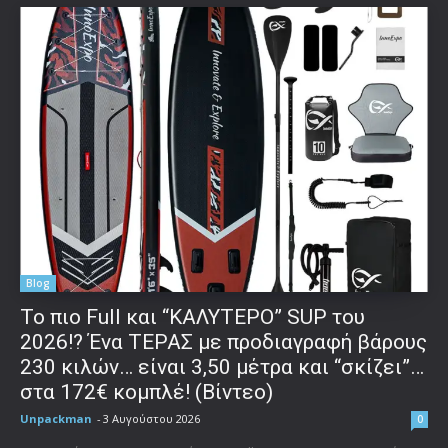
Blog
To πιο Full και “ΚΑΛΥΤΕΡΟ” SUP του
2026!? Ένα ΤΕΡΑΣ με προδιαγραφή βάρους
230 κιλών… είναι 3,50 μέτρα και “σκίζει”…
στα 172€ κομπλέ! (Βίντεο)
Unpackman
-
3 Αυγούστου 2026
0