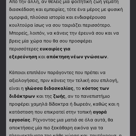
Από την άλλη, αν θέλεις μία φοιτητική ζωή γεμάτη
διασκέδαση και εμπειρίες, τότε ένα μέρος με φυσική
ομορφιά, πλούσια ιστορία και ενδιαφέρουσα
κουλτούρα ίσως να σου ταιριάζει περισσότερο.
Μπορείς, λοιπόν, να κάνεις την έρευνά σου και να
βρεις μία χώρα που θα σου προσφέρει
περισσότερες
ευκαιρίες για
εξερεύνηση
και
απόκτηση νέων γνώσεων
.
Κάποιοι επιπλέον παράγοντες που πρέπει να
αξιολογήσεις, πριν κάνεις την τελική σου επιλογή,
είναι η
γλώσσα διδασκαλίας
, το
κόστος των
διδάκτρων
και της
ζωής
, αν το πανεπιστήμιο
προφέρει χαμηλά δίδακτρα ή δωρεάν, καθώς και η
κατάσταση που επικρατεί στην τοπική
αγορά
εργασίας
. Ρίχνοντας μια ματιά σε όλα αυτά, θα
αποκτήσεις μία πιο ξεκάθαρη εικόνα για τα
πλεονεκτήματα της κάθε χώρας και, ταυτόχρονα, η