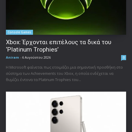
Console Games
Xbox: Έρχονται επιτέλους τα δικά του
‘Platinum Trophies’
Aniram
-
6 Αυγούστου 2026
0
Η Microsoft φαίνεται πως ετοιμάζει μια σημαντική προσθήκη στο
σύστημα των Achievements του Xbox, η οποία ενδέχεται να
θυμίζει έντονα τα Platinum Trophies του...