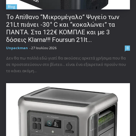
Blog
Το Απίθανο “Μικρομέγαλο” Ψυγείο των
21Lt πιάνει -30° C και “κοκαλώνει” τα
ΠΑΝΤΑ. Στα 122€ ΚΟΜΠΛΕ και με 3
δόσεις Klarna!!! Foursun 21lt...
Unpackman
-
27 Ιουλίου 2026
0
Δεν θα πω πολλά εδώ γιατί θα ακούσεις αρκετά χρήσιμα που θα
σε προστατεύσουν στο βίντεο... είναι ένα εξαιρετικό προϊόν που
το κάνει ακόμη...