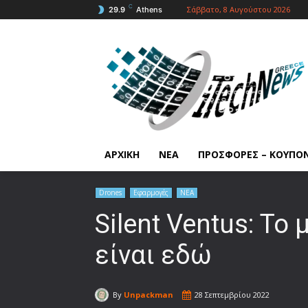
C
Σάββατο, 8 Αυγούστου 2026
29.9
Athens
ΑΡΧΙΚΗ
ΝΕΑ
ΠΡΟΣΦΟΡΕΣ – ΚΟΥΠΟ
Drones
Εφαρμογές
ΝΕΑ
Silent Ventus: Το
είναι εδώ
By
Unpackman
28 Σεπτεμβρίου 2022