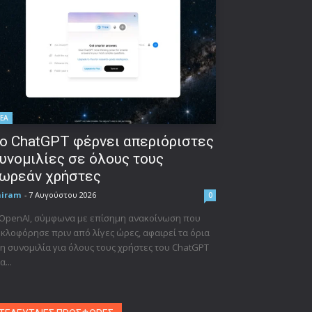
ΕΑ
ο ChatGPT φέρνει απεριόριστες
υνομιλίες σε όλους τους
ωρεάν χρήστες
niram
-
7 Αυγούστου 2026
0
 OpenAI, σύμφωνα με επίσημη ανακοίνωση που
κλοφόρησε πριν από λίγες ώρες, αφαιρεί τα όρια
η συνομιλία για όλους τους χρήστες του ChatGPT
α...