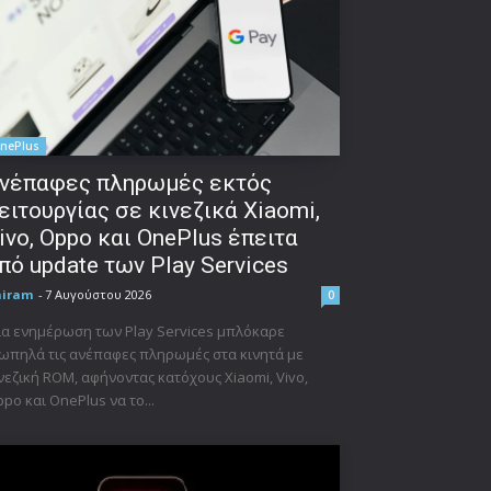
nePlus
νέπαφες πληρωμές εκτός
ειτουργίας σε κινεζικά Xiaomi,
ivo, Oppo και OnePlus έπειτα
πό update των Play Services
niram
-
7 Αυγούστου 2026
0
α ενημέρωση των Play Services μπλόκαρε
ωπηλά τις ανέπαφες πληρωμές στα κινητά με
νεζική ROM, αφήνοντας κατόχους Xiaomi, Vivo,
po και OnePlus να το...