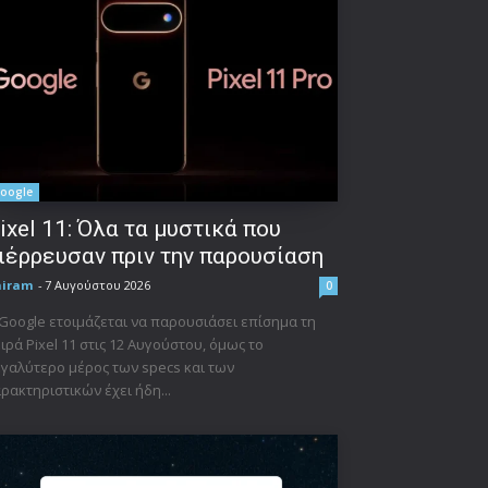
oogle
ixel 11: Όλα τα μυστικά που
ιέρρευσαν πριν την παρουσίαση
niram
-
7 Αυγούστου 2026
0
Google ετοιμάζεται να παρουσιάσει επίσημα τη
ιρά Pixel 11 στις 12 Αυγούστου, όμως το
γαλύτερο μέρος των specs και των
ρακτηριστικών έχει ήδη...