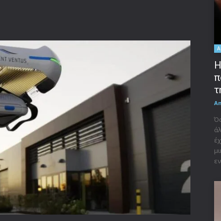
A
Η
π
τ
A
Όσ
άλ
έχ
μι
εν