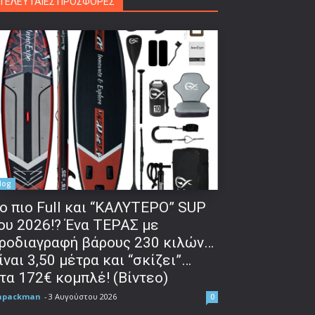
ΤΕΛΕΥΤΑΙΕΣ ΠΡΟΣΦΟΡΕΣ
log
o πιο Full και “ΚΑΛΥΤΕΡΟ” SUP
ου 2026!? Ένα ΤΕΡΑΣ με
ροδιαγραφή βάρους 230 κιλών…
ίναι 3,50 μέτρα και “σκίζει”…
τα 172€ κομπλέ! (Βίντεο)
npackman
-
3 Αυγούστου 2026
0