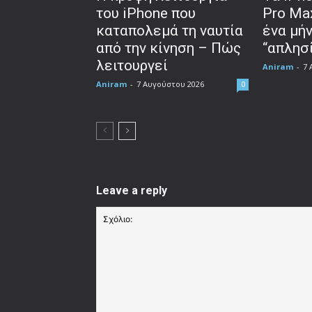
του iPhone που
Pro Ma
καταπολεμά τη ναυτία
ένα μή
από την κίνηση – Πώς
“απλησί
λειτουργεί
Aniram
-
7 
Aniram
-
7 Αυγούστου 2026
0
Leave a reply