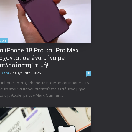
pple
α iPhone 18 Pro και Pro Max
ρχονται σε ένα μήνα με
απλησίαστη” τιμή!
niram
-
7 Αυγούστου 2026
0
 iPhone 18 Pro, iPhone 18 Pro Max και iPhone Ultra
αμένεται να παρουσιαστούν τον επόμενο μήνα
ό την Apple, με τον Mark Gurman...