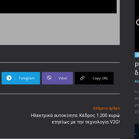
G
P
δ
Telegram
Viber
Copy URL
A
Η 
σε
με
Επόμενο άρθρο
χα
Ηλεκτρικά αυτοκίνητα: Κέδρος 1.200 ευρώ
ετησίως με την τεχνολογία V2G!