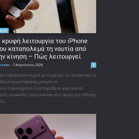
pple
 κρυφή λειτουργία του iPhone
ου καταπολεμά τη ναυτία από
ην κίνηση – Πώς λειτουργεί
niram
-
7 Αυγούστου 2026
0
οι ταξιδεύουν συχνά με το μετρό, το αυτοκίνητο ή
λα μέσα μεταφοράς μπορεί να
ουν παρατηρήσει ένα παράξενο φαινόμενο:
κρές κουκκίδες να κινούνται στις άκρες της οθόνης
ός...