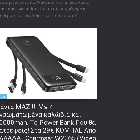
υ Ζητήσατε το πιο Ψαγμένο και Full Sup για το
26... Και Είναι απίστευτα ποιοτικό, γρήγορο και
αθερό χάρις στα 3 Fin's και το "τεράστιο"...
δα:
log
άντα ΜΑΖΙ!!! Με 4
νσωματωμένα καλώδια και
0000mah. Το Power Bank Που θα
ατρέψεις! Στα 29€ ΚΟΜΠΛΕ Από
ΛΛΑΔΑ…Charmast W2065 (Video