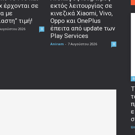
x έρχονται σε
εκτός λειτουργίας σε
να με
κινεζικά Xiaomi, Vivo,
αστη” τιμή!
Oppo και OnePlus
έπειτα από update των
Αυγούστου 2026
0
Play Services
Aniram
-
7 Αυγούστου 2026
0
B
T
τ
π
ε
σ
U