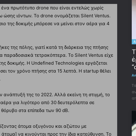
ι ένα πρωτότυπο drone που είναι εντελώς χωρίς
ω ώσης ιόντων. Το drone ονομάζεται Silent Ventus.
ο της δοκιμής μπόρεσε να μείνει στον αέρα για 4
A
ήκες της πόλης, γιατί κατά τη διάρκεια της πτήσης
Τ
α παραδοσιακά τετρακόπτερα. Το Silent Ventus είχε
έ
της δοκιμής. Η Undefined Technologies εργάζεται
“
σει τον χρόνο πτήσης στα 15 λεπτά. Η startup θέλει
A
.
Τα
αν
 ανάπτυξή της το 2022. Αλλά εκείνη τη στιγμή, το
απ
 αέρα για λιγότερο από 30 δευτερόλεπτα σε
θόρυβο στα επίπεδα των 90 dB.
νίζοντας άτομα οξυγόνου και αζώτου με
 άτομα] να κινούνται προς την ίδια κατεύθυνση. Το