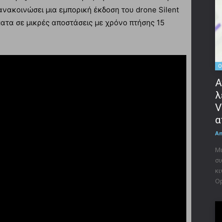
ανακοινώσει μια εμπορική έκδοση του drone Silent
ματα σε μικρές αποστάσεις με χρόνο πτήσης 15
O
Α
λ
V
α
A
Μι
σι
κι
Op