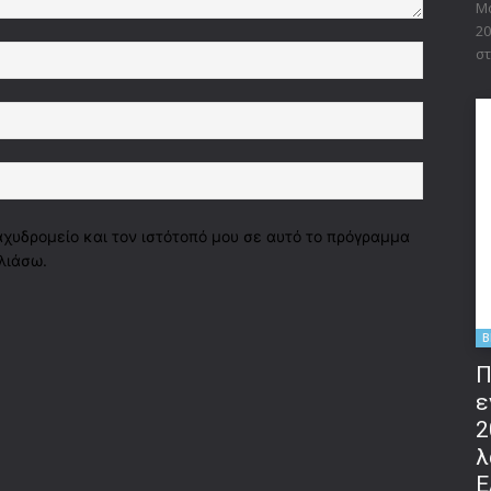
Μο
20
Όνομα:*
στ
Email:*
Ιστοσελί
αχυδρομείο και τον ιστότοπό μου σε αυτό το πρόγραμμα
λιάσω.
B
Π
ε
2
λ
Ε