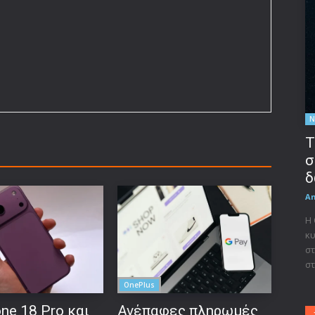
Ν
Τ
σ
δ
A
Η
κυ
στ
στ
OnePlus
ne 18 Pro και
Ανέπαφες πληρωμές