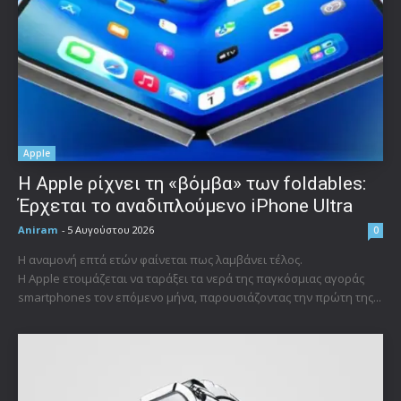
Apple
Η Apple ρίχνει τη «βόμβα» των foldables:
Έρχεται το αναδιπλούμενο iPhone Ultra
Aniram
-
5 Αυγούστου 2026
0
Η αναμονή επτά ετών φαίνεται πως λαμβάνει τέλος.
Η Apple ετοιμάζεται να ταράξει τα νερά της παγκόσμιας αγοράς
smartphones τον επόμενο μήνα, παρουσιάζοντας την πρώτη της...