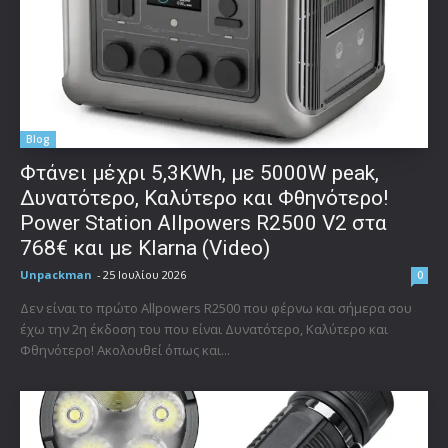
Blog
Φτάνει μέχρι 5,3KWh, με 5000W peak,
Δυνατότερο, Καλύτερο και Φθηνότερο!
Power Station Allpowers R2500 V2 στα
768€ και με Klarna (Video)
Unpackman
-
25 Ιουλίου 2026
0
Δεν είναι το πρώτο Allpowers R2500 που φέρνω και σήμερα σου
έχω την 2η έκδοση του που είναι Δυνατότερο, Καλύτερο και
Φθηνότερο! Ακολουθεί όπως και...