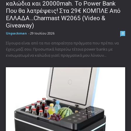
καλώδια και 20000mah. Το Power Bank
Που θα λατρέψεις! Στα 29€ ΚΟΜΠΛΕ Από
ΕΛΛΑΔΑ…Charmast W2065 (Video &
Giveaway)
Unpackman
-
29 Ιουλίου 2026
0
Σίγουρα είναι από τα πιο απαραίτητα πράγματα που πρέπει να
έχεις μαζί σου. Προσωπικά λατρεύω τέτοια power banks με
ενσωματωμένα καλώδια γιατί πραγματικά μου λύνουν...