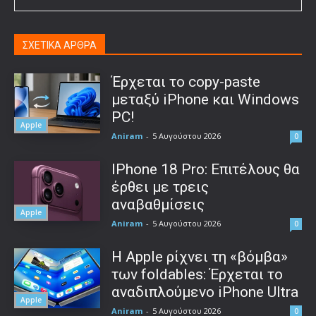
ΣΧΕΤΙΚΑ ΑΡΘΡΑ
Έρχεται το copy-paste
μεταξύ iPhone και Windows
PC!
Apple
Aniram
-
5 Αυγούστου 2026
0
IPhone 18 Pro: Επιτέλους θα
έρθει με τρεις
αναβαθμίσεις
Apple
Aniram
-
5 Αυγούστου 2026
0
Η Apple ρίχνει τη «βόμβα»
των foldables: Έρχεται το
αναδιπλούμενο iPhone Ultra
Apple
Aniram
-
5 Αυγούστου 2026
0