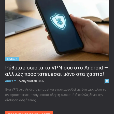
Android
Ρύθμισε σωστά το VPN σου στο Android —
αλλιώς προστατεύεσαι μόνο στα χαρτιά!
Aniram
-
5 Αυγούστου 2026
0
Ένα VPN στο Android μπορεί να εγκατασταθεί με ένα tap, αλλά το
αν προστατεύει πραγματικά όλη τη συσκευή ή απλώς δίνει την
αίσθηση ασφάλειας...