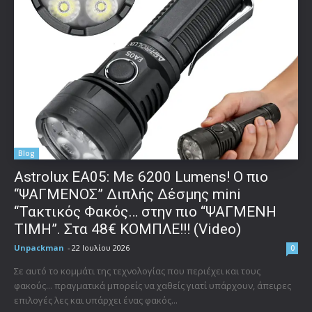
Blog
Astrolux ΕΑ05: Με 6200 Lumens! Ο πιο
“ΨΑΓΜΕΝΟΣ” Διπλής Δέσμης mini
“Τακτικός Φακός… στην πιο “ΨΑΓΜΕΝΗ
ΤΙΜΗ”. Στα 48€ ΚΟΜΠΛΕ!!! (Video)
Unpackman
-
22 Ιουλίου 2026
0
Σε αυτό το κομμάτι της τεχνολογίας που περιέχει και τους
φακούς... πραγματικά μπορείς να χαθείς γιατί υπάρχουν, άπειρες
επιλογές λες και υπάρχει ένας φακός...