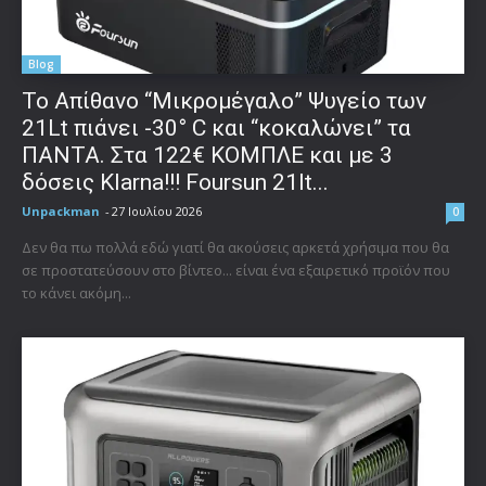
Blog
Το Απίθανο “Μικρομέγαλο” Ψυγείο των
21Lt πιάνει -30° C και “κοκαλώνει” τα
ΠΑΝΤΑ. Στα 122€ ΚΟΜΠΛΕ και με 3
δόσεις Klarna!!! Foursun 21lt...
Unpackman
-
27 Ιουλίου 2026
0
Δεν θα πω πολλά εδώ γιατί θα ακούσεις αρκετά χρήσιμα που θα
σε προστατεύσουν στο βίντεο... είναι ένα εξαιρετικό προϊόν που
το κάνει ακόμη...