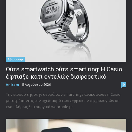
Αξεσουάρ
Ούτε smartwatch ούτε smart ring: Η Casio
έφτιαξε κάτι εντελώς διαφορετικό
Aniram
-
5 Αυγούστου 2026
0
Την είσοδό της στην αγορά των smart rings ανακοίνωσε η Casio,
μετατρέποντας τον σχεδιασμό των ψηφιακών της ρολογιών σε
ένα πλήρως λειτουργικό wearable με...