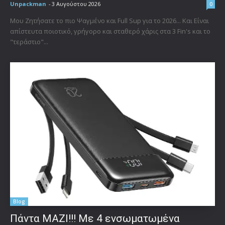
Unpackman
-
3 Αυγούστου 2026
0
Μου Ζητήσατε το πιο Ψαγμένο και Full Sup για το 2026... Και Είναι
απίστευτα ποιοτικό, γρήγορο και σταθερό χάρις στα 3 Fin's και το
"τεράστιο"...
Blog
Πάντα ΜΑΖΙ!!! Με 4 ενσωματωμένα