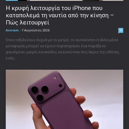
Η κρυφή λειτουργία του iPhone που
καταπολεμά τη ναυτία από την κίνηση –
Πώς λειτουργεί
Aniram
-
7 Αυγούστου 2026
0
Όσοι ταξιδεύουν συχνά με το μετρό, το αυτοκίνητο ή άλλα μέσα
μεταφοράς μπορεί να έχουν παρατηρήσει ένα παράξενο
φαινόμενο: μικρές κουκκίδες να κινούνται στις άκρες της οθόνης
ενός...