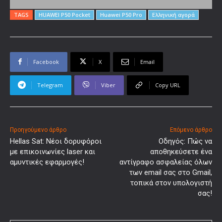
TAGS
HUAWEI P50 Pocket
Huawei P50 Pro
Ελληνική αγορά
Facebook
X
Email
Telegram
Viber
Copy URL
Προηγούμενο άρθρο
Επόμενο άρθρο
Hellas Sat: Νέοι δορυφόροι
Οδηγός: Πώς να
με επικοινωνίες laser και
αποθηκεύσετε ένα
αμυντικές εφαρμογές!
αντίγραφο ασφαλείας όλων
των email σας στο Gmail,
τοπικά στον υπολογιστή
σας!