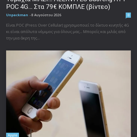
POC 4G… Στα 79€ ΚΟΜΠΛΕ (βίντεο)
Unpackman
-
8 Αυγούστου 2026
0
Είναι POC (Press Over Cellular) χρησιμοποιεί το δίκτυο κινητής 4G
κι είναι απόλυτα νόμιμος για όλους μας... Μπορείς και μιλάς από
την μια άκρη της...
Apple