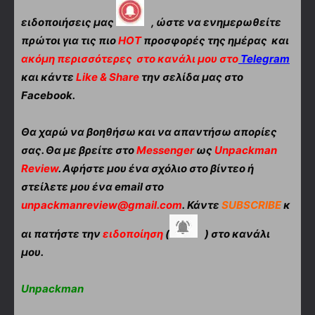
ειδοποιήσεις μας
, ώστε να ενημερωθείτε
πρώτοι για τις πιο
HOT
προσφορές της ημέρας και
ακόμη περισσότερες
στο κανάλι μου στο
Telegram
και κάντε
Like & Share
την σελίδα μας στο
Facebook.
Θα χαρώ να βοηθήσω και να απαντήσω απορίες
σας. Θα με βρείτε στο
Messenger
ως
Unpackman
Review
. Αφήστε μου ένα σχόλιο στο βίντεο ή
στείλετε μου ένα email στο
unpackmanreview@gmail.com
. Κάντε
SUBSCRIBE
κ
αι πατήστε την
ειδοποίηση
(
) στο κανάλι
μου.
Unpackman