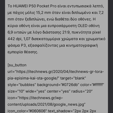
Το HUAWEI P50 Pocket Pro είναι εντυπωσιακά λεπτό,
με πάχος μόλις 15,2 mm όταν είναι διπλωμένο και 7,2
mm όταν ξεδιπλώνει, ενώ διαθέτει δύο οθόνες. Η
κύρια οθόνη είναι μια ευπροσάρμοστη OLED οθόνη
6,9 ιντσών με λόγο διάστασης 21:9, πυκνότητα pixel
442 dpi, 1,07 δισεκατομμύρια χρώματα και χρωματικό
φάσμα P3, εξασφαλίζοντας μια κινηματογραφική
εμπειρία θέασης.
[su_button
url=”https://itechnews.gr/2020/04/itechnews-gr-tora-
pia-episima-kai-sta-google/” target=”blank”
style=”bubbles” background=”#0726db” color=”#ffffff”
size=”10″ wide=”yes” center=”yes” radius=”20″
icon=”https://itechnews.gr/wp-
content/uploads/2021/08/google_news.jpg”
icon_color=”#060606″ text_shadow=”2px 2px 2px