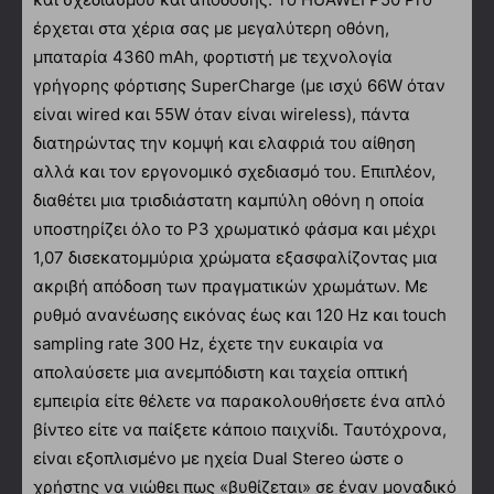
έρχεται στα χέρια σας με μεγαλύτερη οθόνη,
μπαταρία 4360 mAh, φορτιστή με τεχνολογία
γρήγορης φόρτισης SuperCharge (με ισχύ 66W όταν
είναι wired και 55W όταν είναι wireless), πάντα
διατηρώντας την κομψή και ελαφριά του αίθηση
αλλά και τον εργονομικό σχεδιασμό του. Επιπλέον,
διαθέτει μια τρισδιάστατη καμπύλη οθόνη η οποία
υποστηρίζει όλο το P3 χρωματικό φάσμα και μέχρι
1,07 δισεκατομμύρια χρώματα εξασφαλίζοντας μια
ακριβή απόδοση των πραγματικών χρωμάτων. Με
ρυθμό ανανέωσης εικόνας έως και 120 Hz και touch
sampling rate 300 Hz, έχετε την ευκαιρία να
απολαύσετε μια ανεμπόδιστη και ταχεία οπτική
εμπειρία είτε θέλετε να παρακολουθήσετε ένα απλό
βίντεο είτε να παίξετε κάποιο παιχνίδι. Ταυτόχρονα,
είναι εξοπλισμένο με ηχεία Dual Stereo ώστε ο
χρήστης να νιώθει πως «βυθίζεται» σε έναν μοναδικό