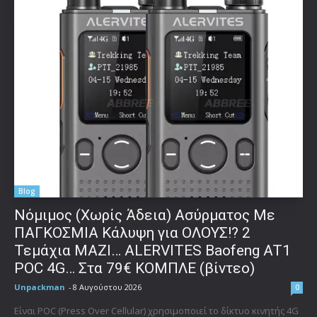
Blog
Νόμιμος (Χωρίς Άδεια) Ασύρματος Με
ΠΑΓΚΟΣΜΙΑ Κάλυψη για ΟΛΟΥΣ!? 2
Τεμάχια ΜΑΖΙ… ALERVITES Baofeng AT1
POC 4G… Στα 79€ ΚΟΜΠΛΕ (βίντεο)
Unpackman
-
8 Αυγούστου 2026
0
Είναι POC (Press Over Cellular) χρησιμοποιεί το δίκτυο κινητής 4G