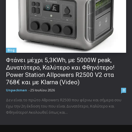
Blog
Φτάνει μέχρι 5,3KWh, με 5000W peak,
Δυνατότερο, Καλύτερο και Φθηνότερο!
Power Station Allpowers R2500 V2 στα
768€ και με Klarna (Video)
Unpackman
-
25 Ιουλίου 2026
0
Δεν είναι το πρώτο Allpowers R2500 που φέρνω και σήμερα σου
έχω την 2η έκδοση του που είναι Δυνατότερο, Καλύτερο και
Φθηνότερο! Ακολουθεί όπως και...