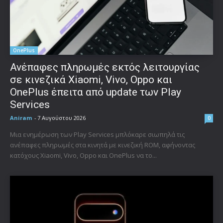
OnePlus
Ανέπαφες πληρωμές εκτός λειτουργίας
σε κινεζικά Xiaomi, Vivo, Oppo και
OnePlus έπειτα από update των Play
Services
Aniram
-
7 Αυγούστου 2026
0
Μια ενημέρωση των Play Services μπλόκαρε σιωπηλά τις
ανέπαφες πληρωμές στα κινητά με κινεζική ROM, αφήνοντας
κατόχους Xiaomi, Vivo, Oppo και OnePlus να το...