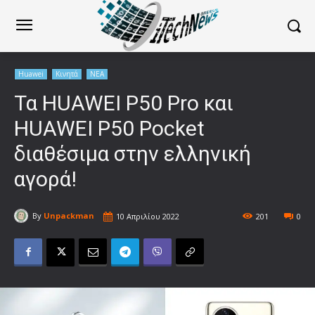
Huawei
Κινητά
ΝΕΑ
Τα HUAWEI P50 Pro και
HUAWEI P50 Pocket
διαθέσιμα στην ελληνική
αγορά!
By
Unpackman
10 Απριλίου 2022
201
0