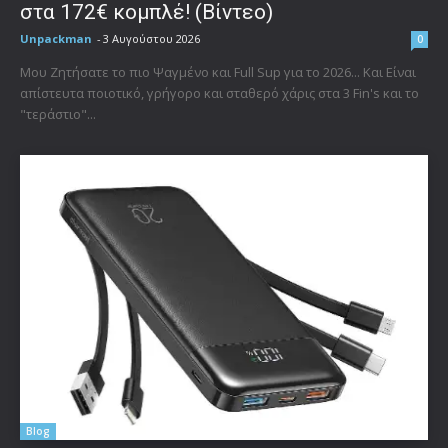
στα 172€ κομπλέ! (Βίντεο)
Unpackman
-
3 Αυγούστου 2026
0
Μου Ζητήσατε το πιο Ψαγμένο και Full Sup για το 2026... Και Είναι
απίστευτα ποιοτικό, γρήγορο και σταθερό χάρις στα 3 Fin's και το
"τεράστιο"...
Blog