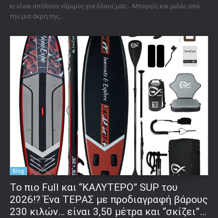
κι είναι απόλυτα νόμιμος για όλους μας... Μπορείς και μιλάς από
την μια άκρη της...
Blog
To πιο Full και “ΚΑΛΥΤΕΡΟ” SUP του
2026!? Ένα ΤΕΡΑΣ με προδιαγραφή βάρους
230 κιλών… είναι 3,50 μέτρα και “σκίζει”…