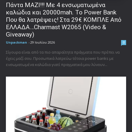
Πάντα ΜΑΖΙ!!! Με 4 ενσωματωμένα
καλώδια και 20000mah. Το Power Bank
Που θα λατρέψεις! Στα 29€ ΚΟΜΠΛΕ Από
ΕΛΛΑΔΑ…Charmast W2065 (Video &
Giveaway)
Unpackman
-
29 Ιουλίου 2026
0
Σίγουρα είναι από τα πιο απαραίτητα πράγματα που πρέπει να
έχεις μαζί σου. Προσωπικά λατρεύω τέτοια power banks με
ενσωματωμένα καλώδια γιατί πραγματικά μου λύνουν...