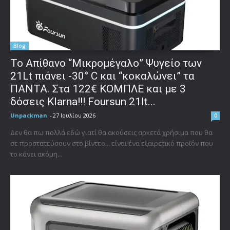
Blog
Το Απίθανο “Μικρομέγαλο” Ψυγείο των
21Lt πιάνει -30° C και “κοκαλώνει” τα
ΠΑΝΤΑ. Στα 122€ ΚΟΜΠΛΕ και με 3
δόσεις Klarna!!! Foursun 21lt...
Unpackman
-
27 Ιουλίου 2026
0
Δεν θα πω πολλά εδώ γιατί θα ακούσεις αρκετά χρήσιμα που θα
σε προστατεύσουν στο βίντεο... είναι ένα εξαιρετικό προϊόν που
το κάνει ακόμη...