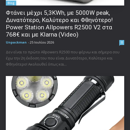
Blog
Φτάνει μέχρι 5,3KWh, με 5000W peak,
Δυνατότερο, Καλύτερο και Φθηνότερο!
Power Station Allpowers R2500 V2 στα
768€ και με Klarna (Video)
Unpackman
-
25 Ιουλίου 2026
0
Δεν είναι το πρώτο Allpowers R2500 που φέρνω και σήμερα σου
έχω την 2η έκδοση του που είναι Δυνατότερο, Καλύτερο και
Φθηνότερο! Ακολουθεί όπως και...