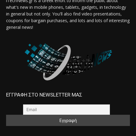
iTechNews.gr is a Greek effort to inform the public about
what's new in mobile phones, tablets, gadgets, in technology
in general but not only. You'll also find video presentations,
coupons for bargain purchases, and lots and lots of interesting
general news!
ΕΓΓΡΑΦΗ ΣΤΟ NEWSLETTER ΜΑΣ