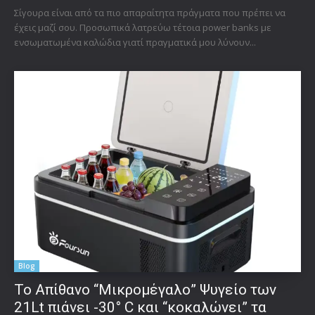
Σίγουρα είναι από τα πιο απαραίτητα πράγματα που πρέπει να
έχεις μαζί σου. Προσωπικά λατρεύω τέτοια power banks με
ενσωματωμένα καλώδια γιατί πραγματικά μου λύνουν...
Blog
Το Απίθανο “Μικρομέγαλο” Ψυγείο των
21Lt πιάνει -30° C και “κοκαλώνει” τα