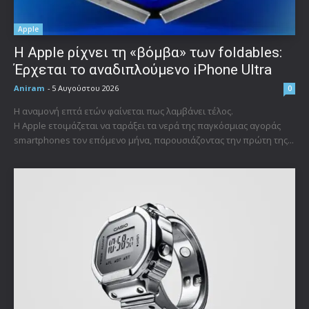
Apple
Η Apple ρίχνει τη «βόμβα» των foldables:
Έρχεται το αναδιπλούμενο iPhone Ultra
Aniram
-
5 Αυγούστου 2026
0
Η αναμονή επτά ετών φαίνεται πως λαμβάνει τέλος.
Η Apple ετοιμάζεται να ταράξει τα νερά της παγκόσμιας αγοράς
smartphones τον επόμενο μήνα, παρουσιάζοντας την πρώτη της...