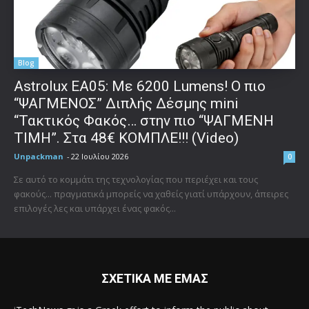
Blog
Astrolux ΕΑ05: Με 6200 Lumens! Ο πιο
“ΨΑΓΜΕΝΟΣ” Διπλής Δέσμης mini
“Τακτικός Φακός… στην πιο “ΨΑΓΜΕΝΗ
ΤΙΜΗ”. Στα 48€ ΚΟΜΠΛΕ!!! (Video)
Unpackman
-
22 Ιουλίου 2026
0
Σε αυτό το κομμάτι της τεχνολογίας που περιέχει και τους
φακούς... πραγματικά μπορείς να χαθείς γιατί υπάρχουν, άπειρες
επιλογές λες και υπάρχει ένας φακός...
ΣΧΕΤΙΚΑ ΜΕ ΕΜΑΣ