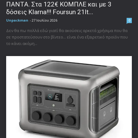
ΠΑΝΤΑ. Στα 122€ ΚΟΜΠΛΕ και με 3
δόσεις Klarna!!! Foursun 21lt...
Unpackman
-
27 Ιουλίου 2026
0
Δεν θα πω πολλά εδώ γιατί θα ακούσεις αρκετά χρήσιμα που θα
σε προστατεύσουν στο βίντεο... είναι ένα εξαιρετικό προϊόν που
το κάνει ακόμη...