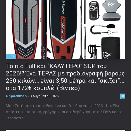
Blog
To πιο Full και “ΚΑΛΥΤΕΡΟ” SUP του
2026!? Ένα ΤΕΡΑΣ με προδιαγραφή βάρους
230 κιλών… είναι 3,50 μέτρα και “σκίζει”…
στα 172€ κομπλέ! (Βίντεο)
Unpackman
-
3 Αυγούστου 2026
0
Μου Ζητήσατε το πιο Ψαγμένο και Full Sup για το 2026... Και Είναι
απίστευτα ποιοτικό, γρήγορο και σταθερό χάρις στα 3 Fin's και το
"τεράστιο"...