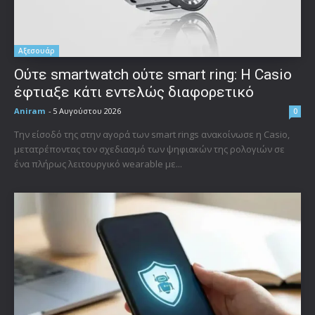
Αξεσουάρ
Ούτε smartwatch ούτε smart ring: Η Casio
έφτιαξε κάτι εντελώς διαφορετικό
Aniram
-
5 Αυγούστου 2026
0
Την είσοδό της στην αγορά των smart rings ανακοίνωσε η Casio,
μετατρέποντας τον σχεδιασμό των ψηφιακών της ρολογιών σε
ένα πλήρως λειτουργικό wearable με...