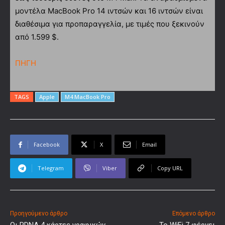
μοντέλα MacBook Pro 14 ιντσών και 16 ιντσών είναι
διαθέσιμα για προπαραγγελία, με τιμές που ξεκινούν
από 1.599 $.
ΠΗΓΗ
TAGS
Apple
Μ4 MacBook Pro
Facebook
X
Email
Telegram
Viber
Copy URL
Προηγούμενο άρθρο
Επόμενο άρθρο
Οι RDNA 4 κάρτες γραφικών
Το WiFi 7 φέρνει