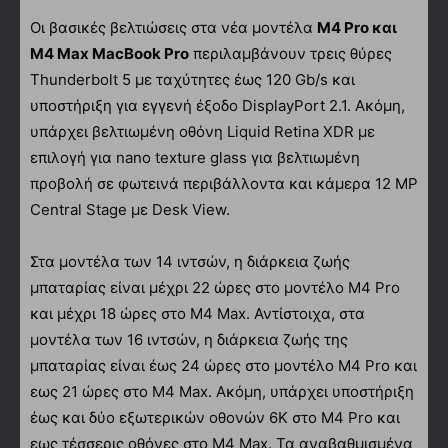
Οι βασικές βελτιώσεις στα νέα μοντέλα
M4 Pro και
M4 Max MacBook Pro
περιλαμβάνουν τρεις θύρες
Thunderbolt 5 με ταχύτητες έως 120 Gb/s και
υποστήριξη για εγγενή έξοδο DisplayPort 2.1. Ακόμη,
υπάρχει βελτιωμένη οθόνη Liquid Retina XDR με
επιλογή για nano texture glass για βελτιωμένη
προβολή σε φωτεινά περιβάλλοντα και κάμερα 12 MP
Central Stage με Desk View.
Στα μοντέλα των 14 ιντσών, η διάρκεια ζωής
μπαταρίας είναι μέχρι 22 ώρες στο μοντέλο M4 Pro
και μέχρι 18 ώρες στο M4 Max. Αντίστοιχα, στα
μοντέλα των 16 ιντσών, η διάρκεια ζωής της
μπαταρίας είναι έως 24 ώρες στο μοντέλο M4 Pro και
εως 21 ώρες στο M4 Max. Ακόμη, υπάρχει υποστήριξη
έως και δύο εξωτερικών οθονών 6K στο M4 Pro και
εως τέσσερις οθόνες στο M4 Max. Τα αναβαθμισμένα