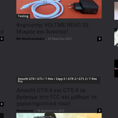
Testing
Φορτιστής VOLTME REVO 35:
ld
Μικρός και δυνατός!
Bill Mathioudakis
-
29 Μαρτίου 2023
0
0
Amazfit GTR / GTS / T-Rex / Zepp E / GTR 2 / GTS 2 / T-Rex
Pro
Amazfit GTR 4 και GTS 4 τα
βρήκαμε στο FCC και μάθαμε τα
χαρακτηριστικά τους!
0
Maddoctor
-
18 Αυγούστου 2022
0