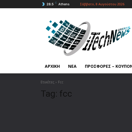
C
Σάββατο, 8 Αυγούστου 2026
28.5
Athens
ΑΡΧΙΚΗ
ΝΕΑ
ΠΡΟΣΦΟΡΕΣ – ΚΟΥΠΟ
Ετικέτες
Fcc
Tag:
fcc