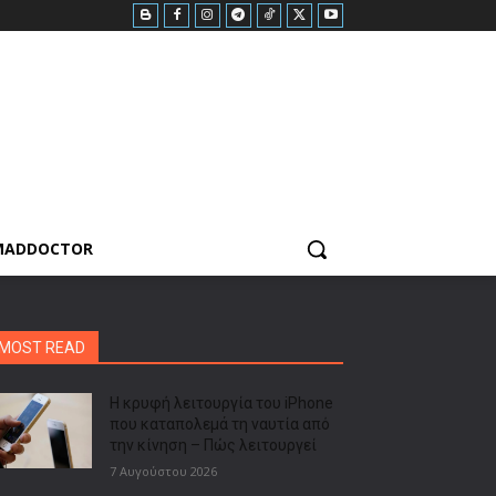
MADDOCTOR
MOST READ
Η κρυφή λειτουργία του iPhone
που καταπολεμά τη ναυτία από
την κίνηση – Πώς λειτουργεί
7 Αυγούστου 2026