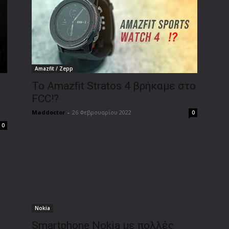
Amazfit / Zepp
Το Amazfit Stratos 4 βρήκαμε στο
FCC!?
Maddoctor
-
26 Φεβρουαρίου 2022
0
0
Nokia
Smartphone Nokia με πολλές