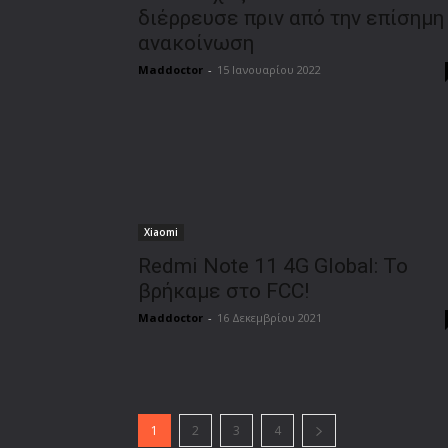
διέρρευσε πριν από την επίσημη
ανακοίνωση
Maddoctor
-
15 Ιανουαρίου 2022
Xiaomi
Redmi Note 11 4G Global: Το
βρήκαμε στο FCC!
Maddoctor
-
16 Δεκεμβρίου 2021
1
2
3
4