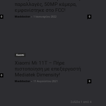
παραλλαγές, 50MP κάμερα,
εμφανίστηκε στο FCC!
Maddoctor
-
1 Ιανουαρίου 2022
0
0
Xiaomi
Xiaomi Mi 11T – Πήρε
πιστοποίηση με επεξεργαστή
Mediatek Dimensity!
0
Maddoctor
-
11 Αυγούστου 2021
0
Σελίδα 1 από 4