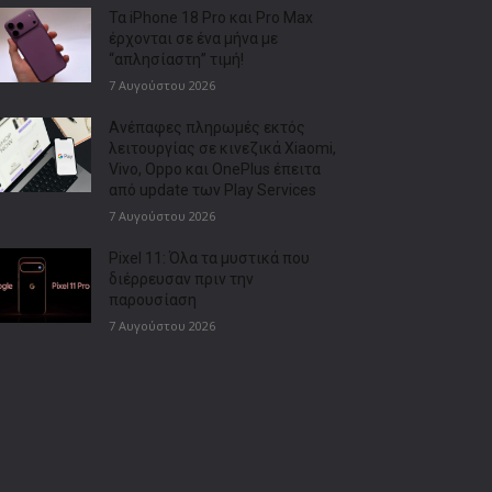
Τα iPhone 18 Pro και Pro Max
έρχονται σε ένα μήνα με
“απλησίαστη” τιμή!
7 Αυγούστου 2026
Ανέπαφες πληρωμές εκτός
λειτουργίας σε κινεζικά Xiaomi,
Vivo, Oppo και OnePlus έπειτα
από update των Play Services
7 Αυγούστου 2026
Pixel 11: Όλα τα μυστικά που
διέρρευσαν πριν την
παρουσίαση
7 Αυγούστου 2026