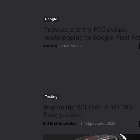
Google
Περνάει από την FCC ενόψει
κυκλοφορίας το Google Pixel Fo
Aniram
-
3 Μαΐου 2023
Testing
Φορτιστής VOLTME REVO 100:
Ένας για όλα!
Bill Mathioudakis
-
8 Φεβρουαρίου 2023