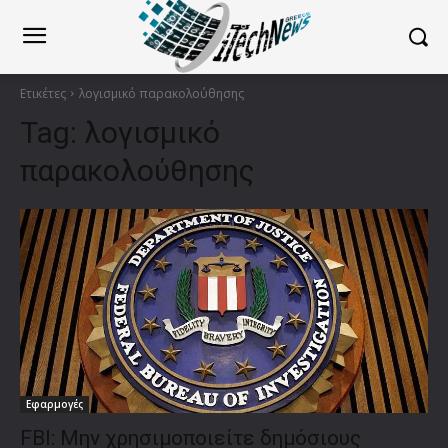
Ετικέτες
λογισμικό παρακολούθησης
Tag:
λογισμικό
παρακολούθησης
Εφαρμογές
FBI: Μην χρησιμοποιείτε δημόσιους