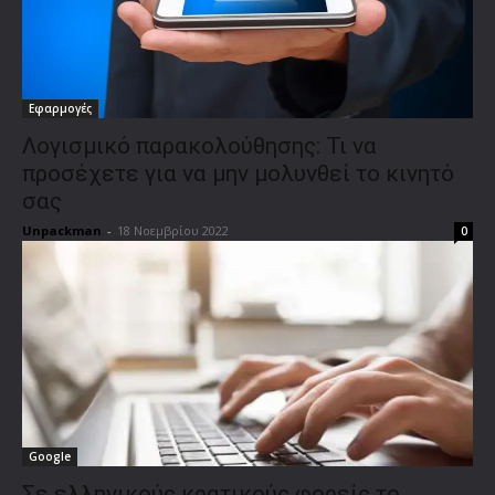
Εφαρμογές
Λογισμικό παρακολούθησης: Τι να
προσέχετε για να μην μολυνθεί το κινητό
σας
Unpackman
-
18 Νοεμβρίου 2022
0
Google
Σε ελληνικούς κρατικούς φορείς το