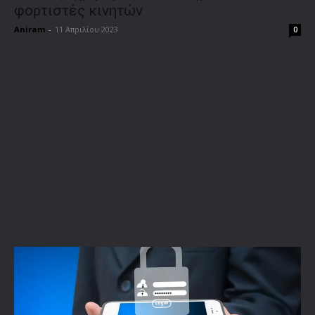
φορτιστές κινητών
Aniram
-
11 Απριλίου 2023
0