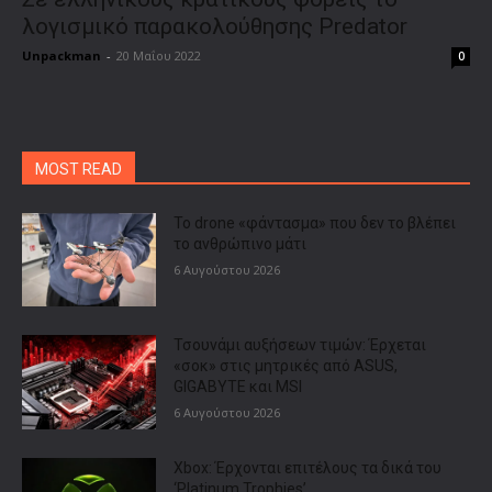
λογισμικό παρακολούθησης Predator
Unpackman
-
20 Μαΐου 2022
0
MOST READ
Το drone «φάντασμα» που δεν το βλέπει
το ανθρώπινο μάτι
6 Αυγούστου 2026
Τσουνάμι αυξήσεων τιμών: Έρχεται
«σοκ» στις μητρικές από ASUS,
GIGABYTE και MSI
6 Αυγούστου 2026
Xbox: Έρχονται επιτέλους τα δικά του
‘Platinum Trophies’