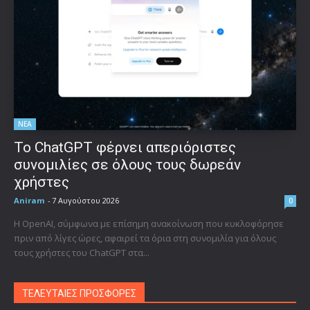
ΝΕΑ
Το ChatGPT φέρνει απεριόριστες
συνομιλίες σε όλους τους δωρεάν
χρήστες
Aniram
-
7 Αυγούστου 2026
0
Η OpenAI, σύμφωνα με επίσημη ανακοίνωση που κυκλοφόρησε
πριν από λίγες ώρες, αφαιρεί τα όρια στη συνομιλία για όλους
τους χρήστες του ChatGPT στα...
ΤΕΛΕΥΤΑΙΕΣ ΠΡΟΣΦΟΡΕΣ