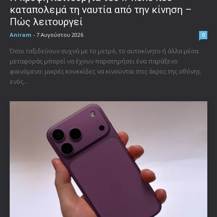
καταπολεμά τη ναυτία από την κίνηση –
Πώς λειτουργεί
Aniram
-
7 Αυγούστου 2026
0
Όσοι ταξιδεύουν συχνά με το μετρό, το αυτοκίνητο ή άλλα μέσα
μεταφοράς μπορεί να έχουν παρατηρήσει ένα παράξενο
φαινόμενο: μικρές κουκκίδες να κινούνται στις άκρες της οθόνης
ενός...