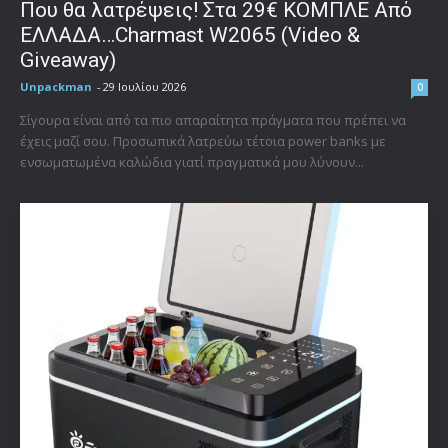
Που θα λατρέψεις! Στα 29€ ΚΟΜΠΛΕ Από
ΕΛΛΑΔΑ…Charmast W2065 (Video &
Giveaway)
Unpackman
-
29 Ιουλίου 2026
0
Σίγουρα είναι από τα πιο απαραίτητα πράγματα που πρέπει να
έχεις μαζί σου. Προσωπικά λατρεύω τέτοια power banks με
ενσωματωμένα καλώδια γιατί πραγματικά μου λύνουν...