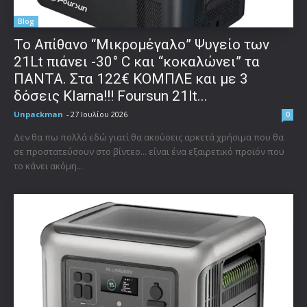
Blog
Το Απίθανο “Μικρομέγαλο” Ψυγείο των
21Lt πιάνει -30° C και “κοκαλώνει” τα
ΠΑΝΤΑ. Στα 122€ ΚΟΜΠΛΕ και με 3
δόσεις Klarna!!! Foursun 21lt...
Unpackman
-
27 Ιουλίου 2026
0
Δεν θα πω πολλά εδώ γιατί θα ακούσεις αρκετά χρήσιμα που θα
σε προστατεύσουν στο βίντεο... είναι ένα εξαιρετικό προϊόν που
το κάνει ακόμη...