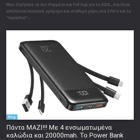
Μου Ζητήσατε το πιο Ψαγμένο και Full Sup για το 2026... Και Είναι
απίστευτα ποιοτικό, γρήγορο και σταθερό χάρις στα 3 Fin's και το
"τεράστιο"...
Blog
Πάντα ΜΑΖΙ!!! Με 4 ενσωματωμένα
καλώδια και 20000mah. Το Power Bank