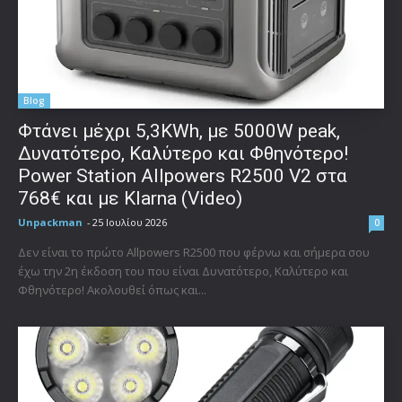
Blog
Φτάνει μέχρι 5,3KWh, με 5000W peak,
Δυνατότερο, Καλύτερο και Φθηνότερο!
Power Station Allpowers R2500 V2 στα
768€ και με Klarna (Video)
Unpackman
-
25 Ιουλίου 2026
0
Δεν είναι το πρώτο Allpowers R2500 που φέρνω και σήμερα σου
έχω την 2η έκδοση του που είναι Δυνατότερο, Καλύτερο και
Φθηνότερο! Ακολουθεί όπως και...