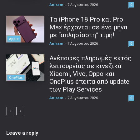
Aniram
-
7 Αυγούστου 2026
0
Τα iPhone 18 Pro και Pro
Max έρχονται σε ένα μήνα
με “απλησίαστη” τιμή!
Apple
Aniram
-
7 Αυγούστου 2026
0
Ανέπαφες πληρωμές εκτός
λειτουργίας σε κινεζικά
Xiaomi, Vivo, Oppo και
OnePlus
OnePlus έπειτα από update
των Play Services
Aniram
-
7 Αυγούστου 2026
0
Leave a reply