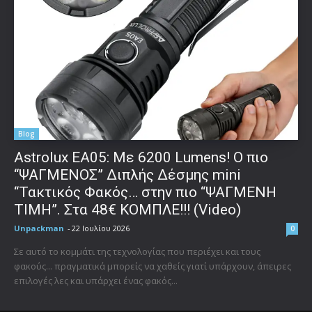
Blog
Astrolux ΕΑ05: Με 6200 Lumens! Ο πιο
“ΨΑΓΜΕΝΟΣ” Διπλής Δέσμης mini
“Τακτικός Φακός… στην πιο “ΨΑΓΜΕΝΗ
ΤΙΜΗ”. Στα 48€ ΚΟΜΠΛΕ!!! (Video)
Unpackman
-
22 Ιουλίου 2026
0
Σε αυτό το κομμάτι της τεχνολογίας που περιέχει και τους
φακούς... πραγματικά μπορείς να χαθείς γιατί υπάρχουν, άπειρες
επιλογές λες και υπάρχει ένας φακός...