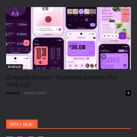
Android
Διαρροή δείχνει τεράστια αλλαγή στο
Android!
Aniram
-
6 Μαΐου 2025
0
MOST READ