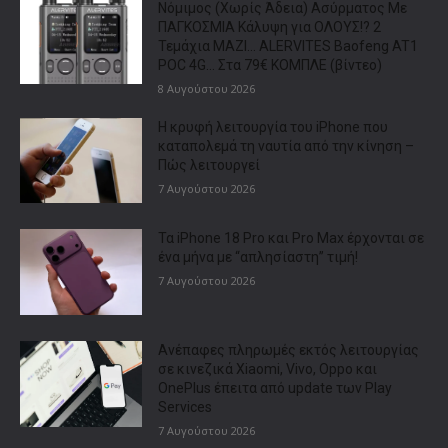
Νόμιμος (Χωρίς Άδεια) Ασύρματος Με
ΠΑΓΚΟΣΜΙΑ Κάλυψη για ΟΛΟΥΣ!? 2
Τεμάχια ΜΑΖΙ… ALERVITES Baofeng AT1
POC 4G… Στα 79€ ΚΟΜΠΛΕ (βίντεο)
8 Αυγούστου 2026
Η κρυφή λειτουργία του iPhone που
καταπολεμά τη ναυτία από την κίνηση –
Πώς λειτουργεί
7 Αυγούστου 2026
Τα iPhone 18 Pro και Pro Max έρχονται σε
ένα μήνα με “απλησίαστη” τιμή!
7 Αυγούστου 2026
Ανέπαφες πληρωμές εκτός λειτουργίας
σε κινεζικά Xiaomi, Vivo, Oppo και
OnePlus έπειτα από update των Play
Services
7 Αυγούστου 2026