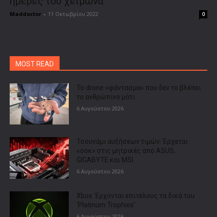
ημέρες του χειμώνα
Maddoctor
-
11 Οκτωβρίου 2022
0
MOST READ
Το drone «φάντασμα» που δεν το βλέπει
το ανθρώπινο μάτι
6 Αυγούστου 2026
Τσουνάμι αυξήσεων τιμών: Έρχεται
«σοκ» στις μητρικές από ASUS,
GIGABYTE και MSI
6 Αυγούστου 2026
Xbox: Έρχονται επιτέλους τα δικά του
‘Platinum Trophies’
6 Αυγούστου 2026