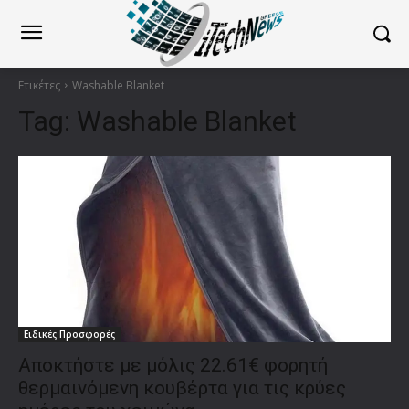
Ετικέτες
Washable Blanket
Tag:
Washable Blanket
Ειδικές Προσφορές
Αποκτήστε με μόλις 22.61€ φορητή
θερμαινόμενη κουβέρτα για τις κρύες