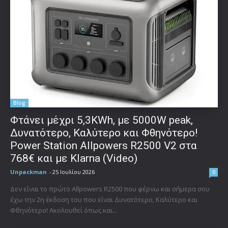
Blog
Φτάνει μέχρι 5,3KWh, με 5000W peak,
Δυνατότερο, Καλύτερο και Φθηνότερο!
Power Station Allpowers R2500 V2 στα
768€ και με Klarna (Video)
Unpackman
-
25 Ιουλίου 2026
0
Δεν είναι το πρώτο Allpowers R2500 που φέρνω και σήμερα σου
έχω την 2η έκδοση του που είναι Δυνατότερο, Καλύτερο και
Φθηνότερο! Ακολουθεί όπως και...