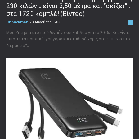
230 κιλών… είναι 3,50 μέτρα και “σκίζει”…
στα 172€ κομπλέ! (Βίντεο)
Unpackman
-
3 Αυγούστου 2026
0
Μου Ζητήσατε το πιο Ψαγμένο και Full Sup για το 2026... Και Είναι
απίστευτα ποιοτικό, γρήγορο και σταθερό χάρις στα 3 Fin's και το
"τεράστιο"...