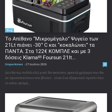
Blog
Το Απίθανο “Μικρομέγαλο” Ψυγείο των
21Lt πιάνει -30° C και “κοκαλώνει” τα
ΠΑΝΤΑ. Στα 122€ ΚΟΜΠΛΕ και με 3
δόσεις Klarna!!! Foursun 21lt...
Unpackman
-
27 Ιουλίου 2026
0
Δεν θα πω πολλά εδώ γιατί θα ακούσεις αρκετά χρήσιμα που θα
σε προστατεύσουν στο βίντεο... είναι ένα εξαιρετικό προϊόν που
το κάνει ακόμη...