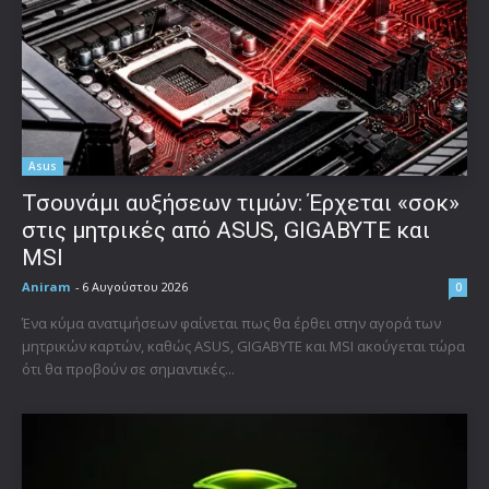
Asus
Τσουνάμι αυξήσεων τιμών: Έρχεται «σοκ»
στις μητρικές από ASUS, GIGABYTE και
MSI
Aniram
-
6 Αυγούστου 2026
0
Ένα κύμα ανατιμήσεων φαίνεται πως θα έρθει στην αγορά των
μητρικών καρτών, καθώς ASUS, GIGABYTE και MSI ακούγεται τώρα
ότι θα προβούν σε σημαντικές...