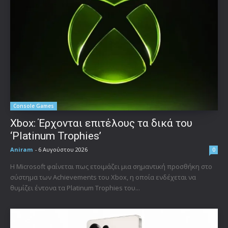
Console Games
Xbox: Έρχονται επιτέλους τα δικά του
‘Platinum Trophies’
Aniram
-
6 Αυγούστου 2026
0
Η Microsoft φαίνεται πως ετοιμάζει μια σημαντική προσθήκη στο
σύστημα των Achievements του Xbox, η οποία ενδέχεται να
θυμίζει έντονα τα Platinum Trophies του...