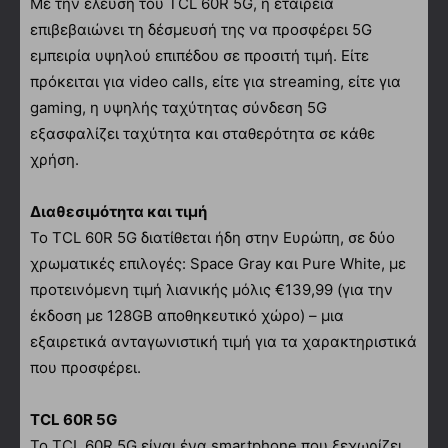
Με την έλευση του TCL 60R 5G, η εταιρεία
επιβεβαιώνει τη δέσμευσή της να προσφέρει 5G
εμπειρία υψηλού επιπέδου σε προσιτή τιμή. Είτε
πρόκειται για video calls, είτε για streaming, είτε για
gaming, η υψηλής ταχύτητας σύνδεση 5G
εξασφαλίζει ταχύτητα και σταθερότητα σε κάθε
χρήση.
Διαθεσιμότητα και τιμή
Το TCL 60R 5G διατίθεται ήδη στην Ευρώπη, σε δύο
χρωματικές επιλογές: Space Gray και Pure White, με
προτεινόμενη τιμή λιανικής μόλις €139,99 (για την
έκδοση με 128GB αποθηκευτικό χώρο) – μια
εξαιρετικά ανταγωνιστική τιμή για τα χαρακτηριστικά
που προσφέρει.
TCL 60R 5G
Το TCL 60R 5G είναι ένα smartphone που ξεχωρίζει