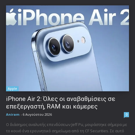
Apple
iPhone Air 2: Όλες οι αναβαθμίσεις σε
επεξεργαστή, RAM και κάμερες
Aniram
-
6 Αυγούστου 2026
0
Ο διάσημος αναλυτής επενδύσεων Jeff Pu, μοιράστηκε σήμερα με
το κοινό ένα ερευνητικό σημείωμα από τη CF Securities. Σε αυτό