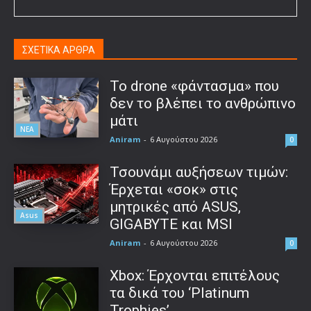
ΣΧΕΤΙΚΑ ΑΡΘΡΑ
Το drone «φάντασμα» που
δεν το βλέπει το ανθρώπινο
μάτι
ΝΕΑ
Aniram
-
6 Αυγούστου 2026
0
Τσουνάμι αυξήσεων τιμών:
Έρχεται «σοκ» στις
μητρικές από ASUS,
Asus
GIGABYTE και MSI
Aniram
-
6 Αυγούστου 2026
0
Xbox: Έρχονται επιτέλους
τα δικά του ‘Platinum
Trophies’