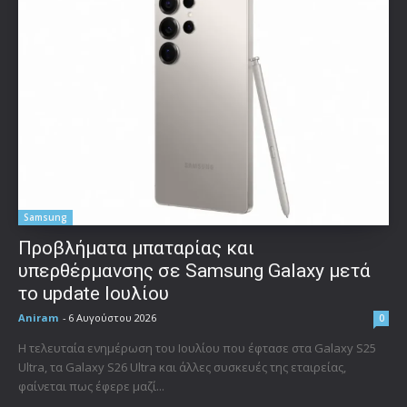
Samsung
Προβλήματα μπαταρίας και
υπερθέρμανσης σε Samsung Galaxy μετά
το update Ιουλίου
Aniram
-
6 Αυγούστου 2026
0
Η τελευταία ενημέρωση του Ιουλίου που έφτασε στα Galaxy S25
Ultra, τα Galaxy S26 Ultra και άλλες συσκευές της εταιρείας,
φαίνεται πως έφερε μαζί...