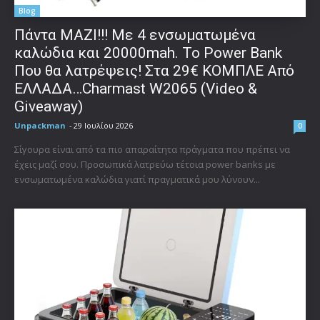
Blog
Πάντα ΜΑΖΙ!!! Με 4 ενσωματωμένα
καλώδια και 20000mah. Το Power Bank
Που θα λατρέψεις! Στα 29€ ΚΟΜΠΛΕ Από
ΕΛΛΑΔΑ…Charmast W2065 (Video &
Giveaway)
Unpackman
-
29 Ιουλίου 2026
0
Σίγουρα είναι από τα πιο απαραίτητα πράγματα που πρέπει να
έχεις μαζί σου. Προσωπικά λατρεύω τέτοια power banks με
ενσωματωμένα καλώδια γιατί πραγματικά μου λύνουν...