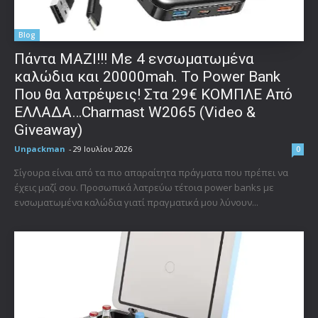
Blog
Πάντα ΜΑΖΙ!!! Με 4 ενσωματωμένα
καλώδια και 20000mah. Το Power Bank
Που θα λατρέψεις! Στα 29€ ΚΟΜΠΛΕ Από
ΕΛΛΑΔΑ…Charmast W2065 (Video &
Giveaway)
Unpackman
-
29 Ιουλίου 2026
0
Σίγουρα είναι από τα πιο απαραίτητα πράγματα που πρέπει να
έχεις μαζί σου. Προσωπικά λατρεύω τέτοια power banks με
ενσωματωμένα καλώδια γιατί πραγματικά μου λύνουν...