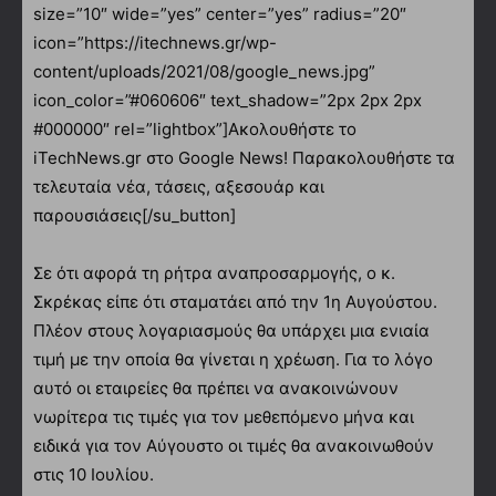
size=”10″ wide=”yes” center=”yes” radius=”20″
icon=”https://itechnews.gr/wp-
content/uploads/2021/08/google_news.jpg”
icon_color=”#060606″ text_shadow=”2px 2px 2px
#000000″ rel=”lightbox”]Ακολουθήστε το
iTechNews.gr στο Google News! Παρακολουθήστε τα
τελευταία νέα, τάσεις, αξεσουάρ και
παρουσιάσεις[/su_button]
Σε ότι αφορά τη ρήτρα αναπροσαρμογής, ο κ.
Σκρέκας είπε ότι σταματάει από την 1η Αυγούστου.
Πλέον στους λογαριασμούς θα υπάρχει μια ενιαία
τιμή με την οποία θα γίνεται η χρέωση. Για το λόγο
αυτό οι εταιρείες θα πρέπει να ανακοινώνουν
νωρίτερα τις τιμές για τον μεθεπόμενο μήνα και
ειδικά για τον Αύγουστο οι τιμές θα ανακοινωθούν
στις 10 Ιουλίου.