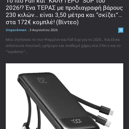
To πιο Full και “ΚΑΛΥΤΕΡΟ” SUP του
2026!? Ένα ΤΕΡΑΣ με προδιαγραφή βάρους
230 κιλών… είναι 3,50 μέτρα και “σκίζει”…
στα 172€ κομπλέ! (Βίντεο)
Unpackman
-
3 Αυγούστου 2026
0
Μου Ζητήσατε το πιο Ψαγμένο και Full Sup για το 2026... Και Είναι
απίστευτα ποιοτικό, γρήγορο και σταθερό χάρις στα 3 Fin's και το
"τεράστιο"...