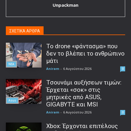
Unpackman
ΣΧΕΤΙΚΑ ΑΡΘΡΑ
Το drone «φάντασμα» που
δεν το βλέπει το ανθρώπινο
μάτι
ΝΕΑ
Aniram
-
6 Αυγούστου 2026
0
Τσουνάμι αυξήσεων τιμών:
Έρχεται «σοκ» στις
μητρικές από ASUS,
Asus
GIGABYTE και MSI
Aniram
-
6 Αυγούστου 2026
0
Xbox: Έρχονται επιτέλους