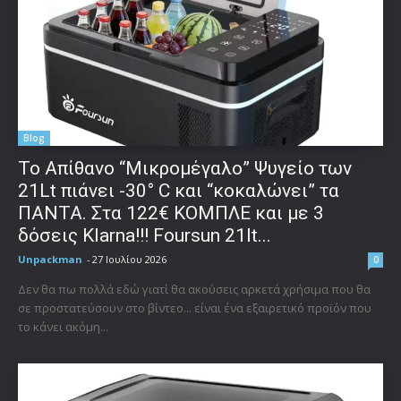
Blog
Το Απίθανο “Μικρομέγαλο” Ψυγείο των
21Lt πιάνει -30° C και “κοκαλώνει” τα
ΠΑΝΤΑ. Στα 122€ ΚΟΜΠΛΕ και με 3
δόσεις Klarna!!! Foursun 21lt...
Unpackman
-
27 Ιουλίου 2026
0
Δεν θα πω πολλά εδώ γιατί θα ακούσεις αρκετά χρήσιμα που θα
σε προστατεύσουν στο βίντεο... είναι ένα εξαιρετικό προϊόν που
το κάνει ακόμη...