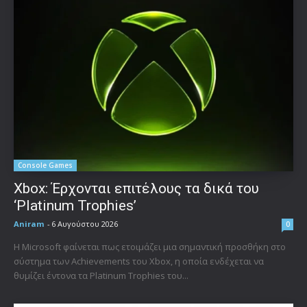
Console Games
Xbox: Έρχονται επιτέλους τα δικά του
‘Platinum Trophies’
Aniram
-
6 Αυγούστου 2026
0
Η Microsoft φαίνεται πως ετοιμάζει μια σημαντική προσθήκη στο
σύστημα των Achievements του Xbox, η οποία ενδέχεται να
θυμίζει έντονα τα Platinum Trophies του...