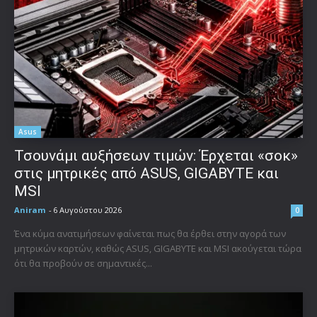
Asus
Τσουνάμι αυξήσεων τιμών: Έρχεται «σοκ»
στις μητρικές από ASUS, GIGABYTE και
MSI
Aniram
-
6 Αυγούστου 2026
0
Ένα κύμα ανατιμήσεων φαίνεται πως θα έρθει στην αγορά των
μητρικών καρτών, καθώς ASUS, GIGABYTE και MSI ακούγεται τώρα
ότι θα προβούν σε σημαντικές...