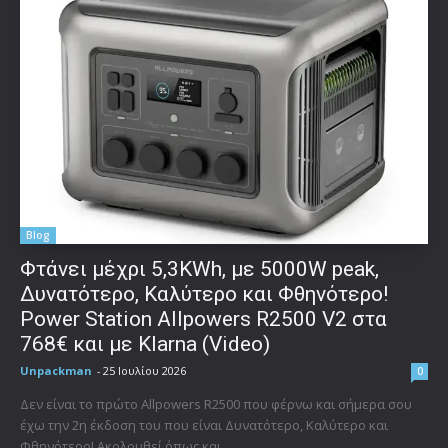
Blog
Φτάνει μέχρι 5,3KWh, με 5000W peak,
Δυνατότερο, Καλύτερο και Φθηνότερο!
Power Station Allpowers R2500 V2 στα
768€ και με Klarna (Video)
Unpackman
-
25 Ιουλίου 2026
0
Δεν είναι το πρώτο Allpowers R2500 που φέρνω και σήμερα σου
έχω την 2η έκδοση του που είναι Δυνατότερο, Καλύτερο και
Φθηνότερο! Ακολουθεί όπως και...