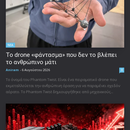
ΝΕΑ
Το drone «φάντασμα» που δεν το βλέπει
το ανθρώπινο μάτι
Aniram
-
6 Αυγούστου 2026
0
Το όνομά του Phantom Twist. Είναι ένα πειραματικό drone που
εκμεταλλεύεται την ανθρώπινη όραση για να παραμένει σχεδόν
αόρατο. Το Phantom Twist δημιουργήθηκε από μηχανικούς...