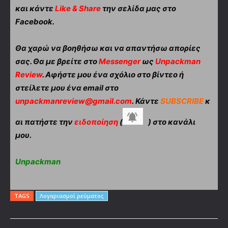
και κάντε
Like & Share
την σελίδα μας στο
Facebook.
Θα χαρώ να βοηθήσω και να απαντήσω απορίες
σας. Θα με βρείτε στο
Messenger
ως
Unpackman
Review
. Αφήστε μου ένα σχόλιο στο βίντεο ή
στείλετε μου ένα email στο
unpackmanreview@gmail.com
. Κάντε
SUBSCRIBE
κ
αι πατήστε την
ειδοποίηση
(
) στο κανάλι
μου.
Unpackman
TAGS
Λογαριασμοί ρεύματος