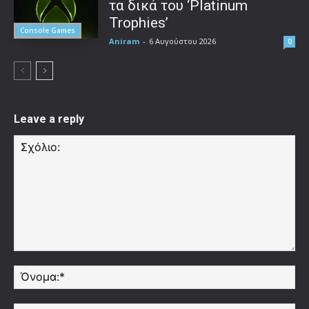
τα δικά του ‘Platinum
Trophies’
Console Games
Aniram
-
6 Αυγούστου 2026
0
Leave a reply
Σχόλιο:
Όν