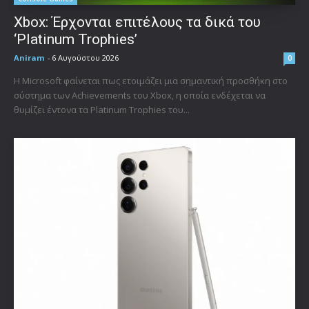
Xbox: Έρχονται επιτέλους τα δικά του
‘Platinum Trophies’
Aniram
-
6 Αυγούστου 2026
0
Η Microsoft φαίνεται πως ετοιμάζει μια σημαντική προσθήκη στο
σύστημα των Achievements του Xbox, η οποία ενδέχεται να
θυμίζει έντονα τα Platinum Trophies του...