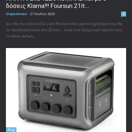
δόσεις Klarna!!! Foursun 21lt...
Unpackman
-
27 Ιουλίου 2026
0
Δεν θα πω πολλά εδώ γιατί θα ακούσεις αρκετά χρήσιμα που θα
σε προστατεύσουν στο βίντεο... είναι ένα εξαιρετικό προϊόν που
το κάνει ακόμη...
Blog