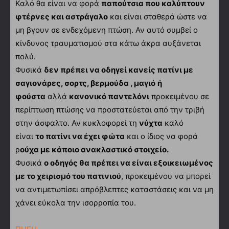
Καλό θα είναι να φορά
παπούτσια που καλύπτουν
φτέρνες και αστράγαλο
και είναι σταθερά ώστε να
μη βγουν σε ενδεχόμενη πτώση. Αν αυτό συμβεί ο
κίνδυνος τραυματισμού στα κάτω άκρα αυξάνεται
πολύ.
Φυσικά
δεν πρέπει να οδηγεί κανείς πατίνι με
σαγιονάρες, σορτς, βερμούδα , μαγιό
ή
φούστα
αλλά
κανονικό παντελόνι
προκειμένου σε
περίπτωση πτώσης να προστατεύεται από την τριβή
στην άσφαλτο. Αν κυκλοφορεί τη
νύχτα
καλό
είναι
το πατίνι να έχει φώτα
και ο ίδιος να φορά
ρ
ούχα με κάποιο ανακλαστικό στοιχείο.
Φυσικά
ο οδηγός θα πρέπει να είναι εξοικειωμένος
με το χειρισμό του πατινιού
, προκειμένου να μπορεί
να αντιμετωπίσει απρόβλεπτες καταστάσεις και να μη
χάνει εύκολα την ισορροπία του.