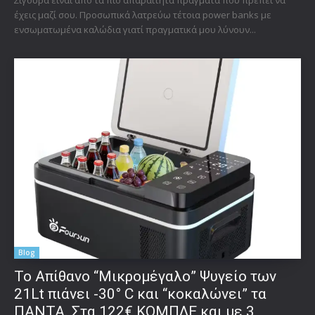
έχεις μαζί σου. Προσωπικά λατρεύω τέτοια power banks με
ενσωματωμένα καλώδια γιατί πραγματικά μου λύνουν...
Blog
Το Απίθανο “Μικρομέγαλο” Ψυγείο των
21Lt πιάνει -30° C και “κοκαλώνει” τα
ΠΑΝΤΑ. Στα 122€ ΚΟΜΠΛΕ και με 3