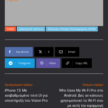
ΠΗΓΗ
TAGS
ηλεκτρικά πατίνια
Κώδικας Οδικής Κυκλοφορίας (ΚΟΚ)
Facebook
X
Email
Telegram
Viber
Copy URL
Προηγούμενο άρθρο
Επόμενο άρθρο
iPhone 15: Με
Who Uses My Wi-Fi Pro στο
αναβαθμισμένο τσιπ UI για
Android: Δες αν κάποιος
υποστήριξη του Vision Pro
χρησιμοποιεί το Wi-Fi σου
με αυτή την εφαρμογή