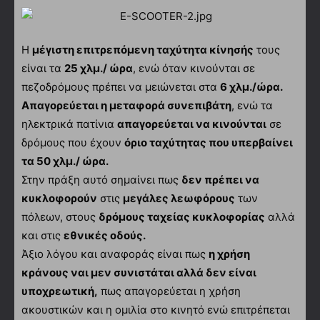
Η
μέγιστη επιτρεπόμενη ταχύτητα κίνησής
τους
είναι τα
25 χλμ./ ώρα
, ενώ όταν κινούνται σε
πεζοδρόμους πρέπει να μειώνεται στα
6 χλμ./ώρα.
Απαγορεύεται η μεταφορά συνεπιβάτη
, ενώ τα
ηλεκτρικά πατίνια
απαγορεύεται να κινούνται
σε
δρόμους που έχουν
όριο ταχύτητας που υπερβαίνει
τα 50 χλμ./ ώρα.
Στην πράξη αυτό σημαίνει πως
δεν πρέπει να
κυκλοφορούν
στις
μεγάλες λεωφόρους
των
πόλεων, στους
δρόμους ταχείας κυκλοφορίας
αλλά
και στις
εθνικές οδούς.
Άξιο λόγου και αναφοράς είναι πως
η χρήση
κράνους ναι μεν συνιστάται αλλά δεν είναι
υποχρεωτική,
πως απαγορεύεται η χρήση
ακουστικών και η ομιλία στο κινητό ενώ επιτρέπεται