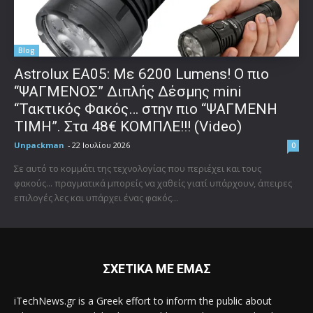
Blog
Astrolux ΕΑ05: Με 6200 Lumens! Ο πιο
“ΨΑΓΜΕΝΟΣ” Διπλής Δέσμης mini
“Τακτικός Φακός… στην πιο “ΨΑΓΜΕΝΗ
ΤΙΜΗ”. Στα 48€ ΚΟΜΠΛΕ!!! (Video)
Unpackman
-
22 Ιουλίου 2026
0
Σε αυτό το κομμάτι της τεχνολογίας που περιέχει και τους
φακούς... πραγματικά μπορείς να χαθείς γιατί υπάρχουν, άπειρες
επιλογές λες και υπάρχει ένας φακός...
ΣΧΕΤΙΚΑ ΜΕ ΕΜΑΣ
iTechNews.gr is a Greek effort to inform the public about