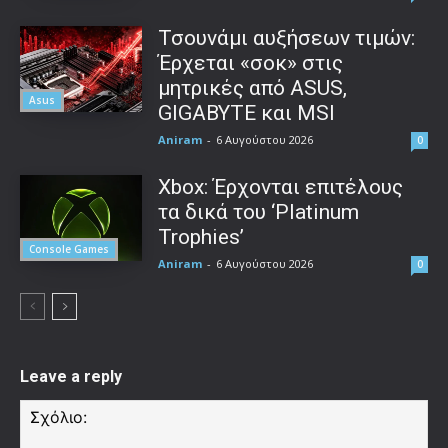
Τσουνάμι αυξήσεων τιμών:
Έρχεται «σοκ» στις
μητρικές από ASUS,
Asus
GIGABYTE και MSI
Aniram
-
6 Αυγούστου 2026
0
Xbox: Έρχονται επιτέλους
τα δικά του ‘Platinum
Trophies’
Console Games
Aniram
-
6 Αυγούστου 2026
0
Leave a reply