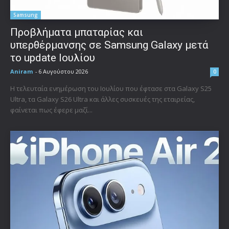
Samsung
Προβλήματα μπαταρίας και
υπερθέρμανσης σε Samsung Galaxy μετά
το update Ιουλίου
Aniram
-
6 Αυγούστου 2026
0
Η τελευταία ενημέρωση του Ιουλίου που έφτασε στα Galaxy S25
Ultra, τα Galaxy S26 Ultra και άλλες συσκευές της εταιρείας,
φαίνεται πως έφερε μαζί...