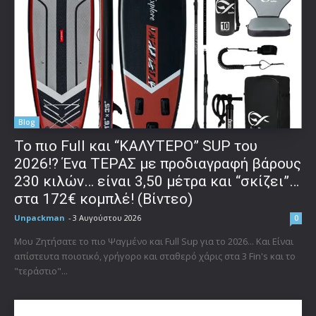
Blog
To πιο Full και “ΚΑΛΥΤΕΡΟ” SUP του
2026!? Ένα ΤΕΡΑΣ με προδιαγραφή βάρους
230 κιλών… είναι 3,50 μέτρα και “σκίζει”…
στα 172€ κομπλέ! (Βίντεο)
Unpackman
-
3 Αυγούστου 2026
0
Μου Ζητήσατε το πιο Ψαγμένο και Full Sup για το 2026... Και Είναι
απίστευτα ποιοτικό, γρήγορο και σταθερό χάρις στα 3 Fin's και το
"τεράστιο"...