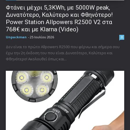
Φτάνει μέχρι 5,3KWh, με 5000W peak,
Δυνατότερο, Καλύτερο και Φθηνότερο!
Power Station Allpowers R2500 V2 στα
768€ και με Klarna (Video)
Unpackman
-
25 Ιουλίου 2026
0
Δεν είναι το πρώτο Allpowers R2500 που φέρνω και σήμερα σου
έχω την 2η έκδοση του που είναι Δυνατότερο, Καλύτερο και
Φθηνότερο! Ακολουθεί όπως και...