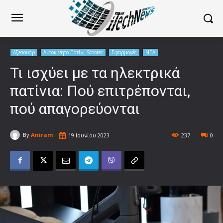
Αξεσουάρ
Αυτοκίνητο-Πατίνι-Scooter
Εφαρμογές
ΝΕΑ
Τι ισχύει με τα ηλεκτρικά
πατίνια: Πού επιτρέπονται,
πού απαγορεύονται
By
Aniram
19 Ιουνίου 2023
237
0