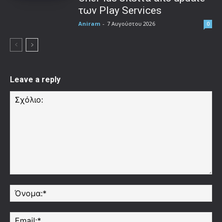
των Play Services
Aniram
-
7 Αυγούστου 2026
0
Leave a reply
Σχόλιο:
Όν
Ema