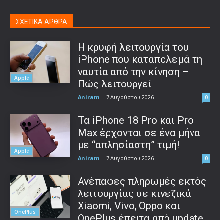
ΣΧΕΤΙΚΑ ΑΡΘΡΑ
Η κρυφή λειτουργία του
iPhone που καταπολεμά τη
ναυτία από την κίνηση –
Apple
Πώς λειτουργεί
Aniram
-
7 Αυγούστου 2026
0
Τα iPhone 18 Pro και Pro
Max έρχονται σε ένα μήνα
με “απλησίαστη” τιμή!
Apple
Aniram
-
7 Αυγούστου 2026
0
Ανέπαφες πληρωμές εκτός
λειτουργίας σε κινεζικά
Xiaomi, Vivo, Oppo και
OnePlus
OnePlus έπειτα από update