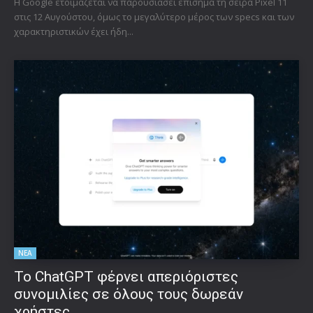
Η Google ετοιμάζεται να παρουσιάσει επίσημα τη σειρά Pixel 11
στις 12 Αυγούστου, όμως το μεγαλύτερο μέρος των specs και των
χαρακτηριστικών έχει ήδη...
ΝΕΑ
Το ChatGPT φέρνει απεριόριστες
συνομιλίες σε όλους τους δωρεάν
χρήστες