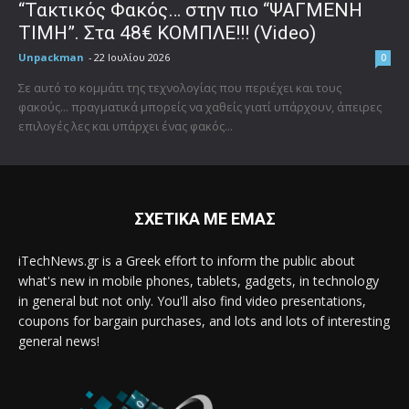
“Τακτικός Φακός… στην πιο “ΨΑΓΜΕΝΗ
ΤΙΜΗ”. Στα 48€ ΚΟΜΠΛΕ!!! (Video)
Unpackman
-
22 Ιουλίου 2026
0
Σε αυτό το κομμάτι της τεχνολογίας που περιέχει και τους
φακούς... πραγματικά μπορείς να χαθείς γιατί υπάρχουν, άπειρες
επιλογές λες και υπάρχει ένας φακός...
ΣΧΕΤΙΚΑ ΜΕ ΕΜΑΣ
iTechNews.gr is a Greek effort to inform the public about
what's new in mobile phones, tablets, gadgets, in technology
in general but not only. You'll also find video presentations,
coupons for bargain purchases, and lots and lots of interesting
general news!