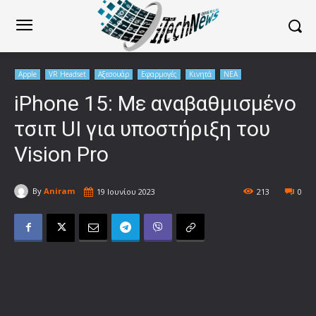
Apple
VR Headset
Αξεσουάρ
Εφαρμογές
Κινητά
ΝΕΑ
iPhone 15: Με αναβαθμισμένο
τσιπ UI για υποστήριξη του
Vision Pro
By
Aniram
19 Ιουνίου 2023
213
0