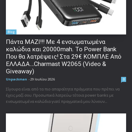
Blog
Πάντα ΜΑΖΙ!!! Με 4 ενσωματωμένα
καλώδια και 20000mah. Το Power Bank
Που θα λατρέψεις! Στα 29€ ΚΟΜΠΛΕ Από
ΕΛΛΑΔΑ…Charmast W2065 (Video &
Giveaway)
Unpackman
-
29 Ιουλίου 2026
0
Σίγουρα είναι από τα πιο απαραίτητα πράγματα που πρέπει να
έχεις μαζί σου. Προσωπικά λατρεύω τέτοια power banks με
ενσωματωμένα καλώδια γιατί πραγματικά μου λύνουν...