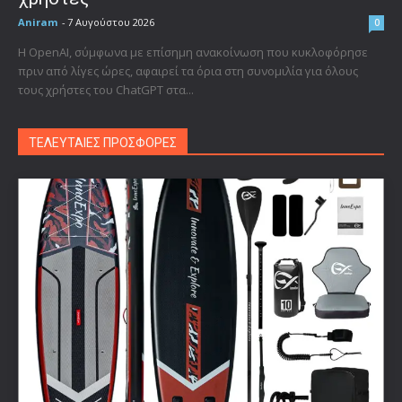
Aniram
-
7 Αυγούστου 2026
0
Η OpenAI, σύμφωνα με επίσημη ανακοίνωση που κυκλοφόρησε
πριν από λίγες ώρες, αφαιρεί τα όρια στη συνομιλία για όλους
τους χρήστες του ChatGPT στα...
ΤΕΛΕΥΤΑΙΕΣ ΠΡΟΣΦΟΡΕΣ