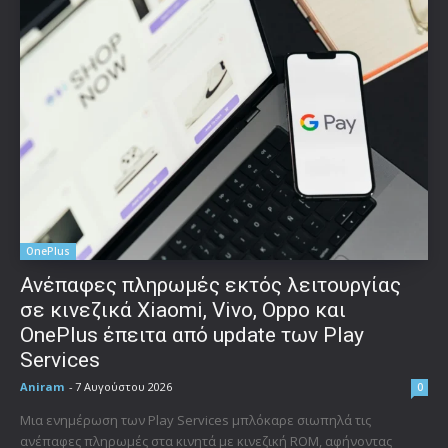
OnePlus
Ανέπαφες πληρωμές εκτός λειτουργίας
σε κινεζικά Xiaomi, Vivo, Oppo και
OnePlus έπειτα από update των Play
Services
Aniram
-
7 Αυγούστου 2026
0
Μια ενημέρωση των Play Services μπλόκαρε σιωπηλά τις
ανέπαφες πληρωμές στα κινητά με κινεζική ROM, αφήνοντας