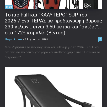
Blog
To πιο Full και “ΚΑΛΥΤΕΡΟ” SUP του
2026!? Ένα ΤΕΡΑΣ με προδιαγραφή βάρους
230 κιλών… είναι 3,50 μέτρα και “σκίζει”…
στα 172€ κομπλέ! (Βίντεο)
Unpackman
-
3 Αυγούστου 2026
0
Μου Ζητήσατε το πιο Ψαγμένο και Full Sup για το 2026... Και Είναι
απίστευτα ποιοτικό, γρήγορο και σταθερό χάρις στα 3 Fin's και το
"τεράστιο"...