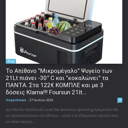
Blog
Το Απίθανο “Μικρομέγαλο” Ψυγείο των
21Lt πιάνει -30° C και “κοκαλώνει” τα
ΠΑΝΤΑ. Στα 122€ ΚΟΜΠΛΕ και με 3
δόσεις Klarna!!! Foursun 21lt...
Unpackman
-
27 Ιουλίου 2026
0
Δεν θα πω πολλά εδώ γιατί θα ακούσεις αρκετά χρήσιμα που θα
σε προστατεύσουν στο βίντεο... είναι ένα εξαιρετικό προϊόν που
το κάνει ακόμη...