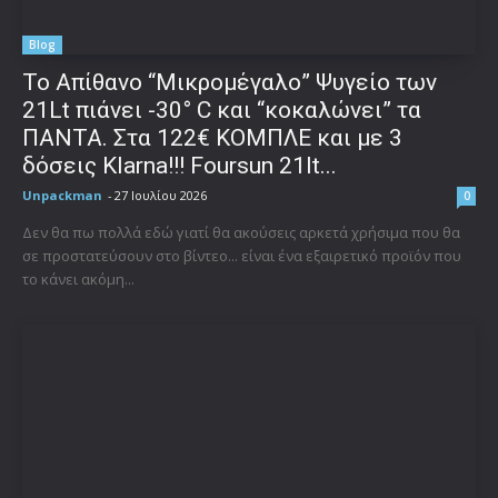
Blog
Το Απίθανο “Μικρομέγαλο” Ψυγείο των
21Lt πιάνει -30° C και “κοκαλώνει” τα
ΠΑΝΤΑ. Στα 122€ ΚΟΜΠΛΕ και με 3
δόσεις Klarna!!! Foursun 21lt...
Unpackman
-
27 Ιουλίου 2026
0
Δεν θα πω πολλά εδώ γιατί θα ακούσεις αρκετά χρήσιμα που θα
σε προστατεύσουν στο βίντεο... είναι ένα εξαιρετικό προϊόν που
το κάνει ακόμη...