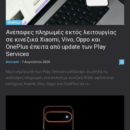
OnePlus
Ανέπαφες πληρωμές εκτός λειτουργίας
σε κινεζικά Xiaomi, Vivo, Oppo και
OnePlus έπειτα από update των Play
Services
Aniram
-
7 Αυγούστου 2026
0
Μια ενημέρωση των Play Services μπλόκαρε σιωπηλά τις
ανέπαφες πληρωμές στα κινητά με κινεζική ROM, αφήνοντας
κατόχους Xiaomi, Vivo, Oppo και OnePlus να το...