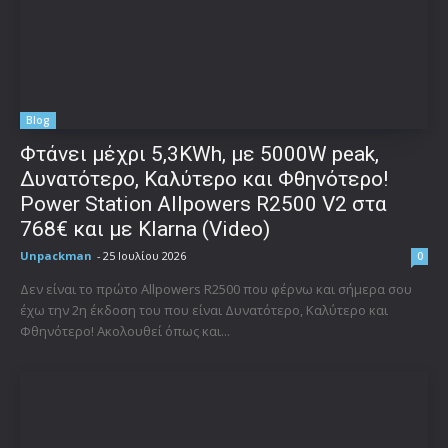
Blog
Φτάνει μέχρι 5,3KWh, με 5000W peak,
Δυνατότερο, Καλύτερο και Φθηνότερο!
Power Station Allpowers R2500 V2 στα
768€ και με Klarna (Video)
Unpackman
-
25 Ιουλίου 2026
0
Δεν είναι το πρώτο Allpowers R2500 που φέρνω και σήμερα σου
έχω την 2η έκδοση του που είναι Δυνατότερο, Καλύτερο και
Φθηνότερο! Ακολουθεί όπως και...