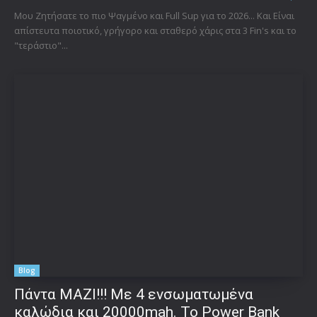
Μου Ζητήσατε το πιο Ψαγμένο και Full Sup για το 2026... Και Είναι
απίστευτα ποιοτικό, γρήγορο και σταθερό χάρις στα 3 Fin's και το
"τεράστιο"...
Blog
Πάντα ΜΑΖΙ!!! Με 4 ενσωματωμένα
καλώδια και 20000mah. Το Power Bank