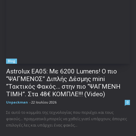
Blog
Astrolux ΕΑ05: Με 6200 Lumens! Ο πιο
“ΨΑΓΜΕΝΟΣ” Διπλής Δέσμης mini
“Τακτικός Φακός… στην πιο “ΨΑΓΜΕΝΗ
ΤΙΜΗ”. Στα 48€ ΚΟΜΠΛΕ!!! (Video)
Unpackman
-
22 Ιουλίου 2026
0
Σε αυτό το κομμάτι της τεχνολογίας που περιέχει και τους
φακούς... πραγματικά μπορείς να χαθείς γιατί υπάρχουν, άπειρες
επιλογές λες και υπάρχει ένας φακός...