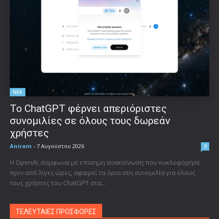
ΝΕΑ
Το ChatGPT φέρνει απεριόριστες
συνομιλίες σε όλους τους δωρεάν
χρήστες
Aniram
-
7 Αυγούστου 2026
0
Η OpenAI, σύμφωνα με επίσημη ανακοίνωση που κυκλοφόρησε
πριν από λίγες ώρες, αφαιρεί τα όρια στη συνομιλία για όλους
τους χρήστες του ChatGPT στα...
ΤΕΛΕΥΤΑΙΕΣ ΠΡΟΣΦΟΡΕΣ