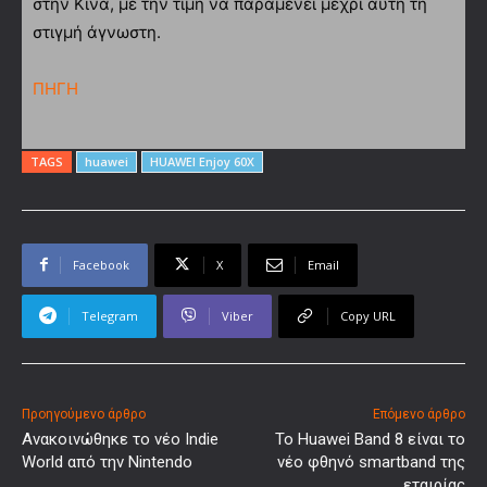
στην Κίνα, με την τιμή να παραμένει μέχρι αυτή τη
στιγμή άγνωστη.
ΠΗΓΗ
TAGS
huawei
HUAWEI Enjoy 60X
Facebook
X
Email
Telegram
Viber
Copy URL
Προηγούμενο άρθρο
Επόμενο άρθρο
Ανακοινώθηκε το νέο Indie
Το Huawei Band 8 είναι το
World από την Nintendo
νέο φθηνό smartband της
εταιρίας