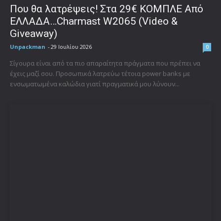
Που θα λατρέψεις! Στα 29€ ΚΟΜΠΛΕ Από
ΕΛΛΑΔΑ…Charmast W2065 (Video &
Giveaway)
Unpackman
-
29 Ιουλίου 2026
0
Σίγουρα είναι από τα πιο απαραίτητα πράγματα που πρέπει να
έχεις μαζί σου. Προσωπικά λατρεύω τέτοια power banks με
ενσωματωμένα καλώδια γιατί πραγματικά μου λύνουν...