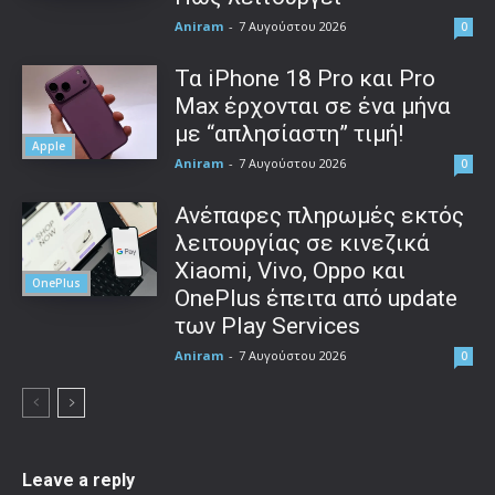
Aniram
-
7 Αυγούστου 2026
0
Τα iPhone 18 Pro και Pro
Max έρχονται σε ένα μήνα
με “απλησίαστη” τιμή!
Apple
Aniram
-
7 Αυγούστου 2026
0
Ανέπαφες πληρωμές εκτός
λειτουργίας σε κινεζικά
Xiaomi, Vivo, Oppo και
OnePlus
OnePlus έπειτα από update
των Play Services
Aniram
-
7 Αυγούστου 2026
0
Leave a reply