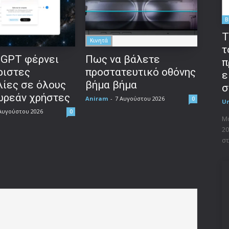
B
T
Κινητά
τ
tGPT φέρνει
Πως να βάλετε
π
ριστες
προστατευτικό οθόνης
ε
λίες σε όλους
βήμα βήμα
σ
ωρεάν χρήστες
Aniram
-
7 Αυγούστου 2026
0
U
Αυγούστου 2026
0
Μο
20
στ