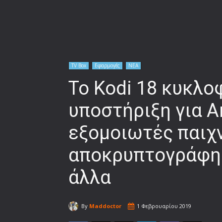
TV Box
Εφαρμογές
ΝΕΑ
Το Kodi 18 κυκλο
υποστήριξη για A
εξομοιωτές παιχν
αποκρυπτογράφη
άλλα
By
Maddoctor
1 Φεβρουαρίου 2019