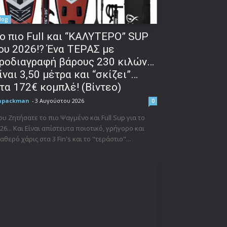
log
o πιο Full και “ΚΑΛΥΤΕΡΟ” SUP
ου 2026!? Ένα ΤΕΡΑΣ με
ροδιαγραφή βάρους 230 κιλών…
ίναι 3,50 μέτρα και “σκίζει”…
τα 172€ κομπλέ! (Βίντεο)
npackman
-
3 Αυγούστου 2026
0
υ Ζητήσατε το πιο Ψαγμένο και Full Sup για το
26... Και Είναι απίστευτα ποιοτικό, γρήγορο και
αθερό χάρις στα 3 Fin's και το "τεράστιο"...