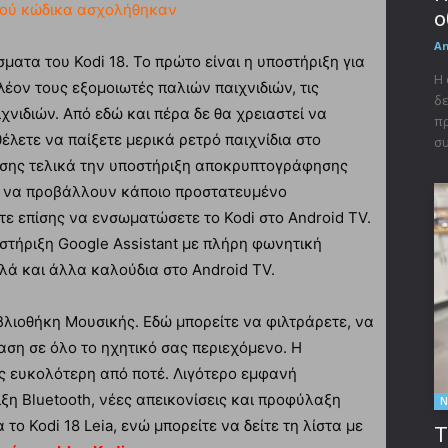
τού κώδικα ασχολήθηκαν
ο
A
ματα του Kodi 18. Το πρώτο είναι η υποστήριξη για
Η 
πλέον τους εξομοιωτές παλιών παιχνιδιών, τις
δε
ιδιών. Από εδώ και πέρα ​​δε θα χρειαστεί να
πρ
έλετε να παίξετε μερικά ρετρό παιχνίδια στο
συ
επίσης τελικά την υποστήριξη αποκρυπτογράφησης
ες να προβάλλουν κάποιο προστατευμένο
ίτε επίσης να ενσωματώσετε το Kodi στο Android TV.
στήριξη Google Assistant με πλήρη φωνητική
λά και άλλα καλούδια στο Android TV.
ιβλιοθήκη Μουσικής. Εδώ μπορείτε να φιλτράρετε, να
αση σε όλο το ηχητικό σας περιεχόμενο. Η
ης ευκολότερη από ποτέ. Λιγότερο εμφανή
η Bluetooth, νέες απεικονίσεις και προφύλαξη
Ν
ο Kodi 18 Leia, ενώ μπορείτε να δείτε τη λίστα με
Τ