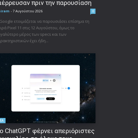
ιέρρευσαν πριν την παρουσίαση
niram
-
7 Αυγούστου 2026
0
Google ετοιμάζεται να παρουσιάσει επίσημα τη
ιρά Pixel 11 στις 12 Αυγούστου, όμως το
γαλύτερο μέρος των specs και των
ρακτηριστικών έχει ήδη...
ΕΑ
ο ChatGPT φέρνει απεριόριστες