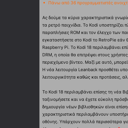
Πάνω από 36 προγραμματιστές ανοιχ
Ας δούμε τα κύρια χαρακτηριστικά γνωρίσ
τα ρετρό παιχνίδια. Το Kodi υποστηρίζει 
παραπλήσιες ROM και τον έλεγχο των παιχν
εγκαταστήσετε στο Kodi το RetroPie εάν θ
Raspberry Pi. Το Kodi 18 περιλαμβάνει 
DRM, η οποία θα επιτρέψει στους χρήστ
περιεχόμενο βίντεο. Μαζί με αυτό, μπορε
Η νέα λειτουργία Leanback προσθέτει υπο
λειτουργικότητα καθώς και προτάσεις, αλ
Το Kodi 18 περιλαμβάνει επίσης τη νέα Β
ταξινομήσετε και να έχετε εύκολη πρόσβ
δημιουργία νέων βιβλιοθηκών είναι επίσ
χαρακτηριστικά περιλαμβάνουν υποστήριξ
οθόνης. Υπάρχουν πολλά περισσότερα για τ