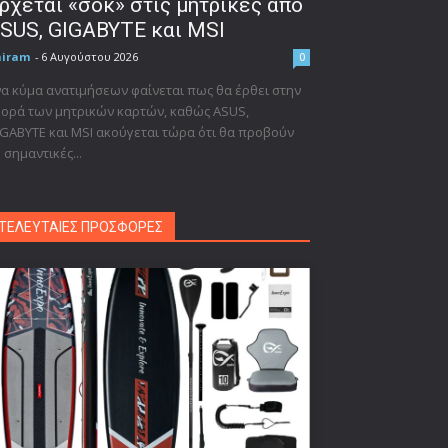
ρχεται «σοκ» στις μητρικές από
SUS, GIGABYTE και MSI
niram
-
6 Αυγούστου 2026
0
α κύμα ανατιμήσεων φαίνεται πως θα έρθει στην
ορά των μητρικών καρτών, καθώς ASUS,
GABYTE και MSI ακούγεται τώρα ότι θα προβούν
 σημαντικές...
ΤΕΛΕΥΤΑΙΕΣ ΠΡΟΣΦΟΡΕΣ