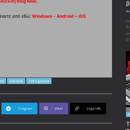
σίευση blog Kodi
.
β
A
βάσετε από εδώ:
Windows
–
Android
–
iOS
Το
dr
γι
δη
oad
leia kodi
retro games
Telegram
Viber
Copy URL
A
Τ