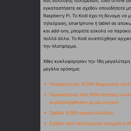
σας συλλογής πολυμέσων, τόσο offline όσο
εγκαταστήσετε σε σχεδόν οποιοδήποτε μη
Raspberry Pi. Το Kodi έχει τη δύναμη να
τηλεόραση, smartphone ή tablet σε αποκω
και add-ons, μπορείτε εύκολα να παρακολ
πολλά άλλα. Το Kodi αναπτύχθηκε αρχικά
την πλατφόρμα.
Χθες κυκλοφόρησαν την 18η μεγαλύτερη έκ
μεγάλα ορόσημα:
Πλησιάζοντας 10.000 δεσμεύσεις (άλλ
Περισσότερες από 3000 αιτήσεις ανά
συμπεριλήφθηκαν με μία κίνηση)
Σχεδόν 9.000 αρχεία άλλαξαν
Σχεδόν μισό εκατομμύριο γραμμές κώδ