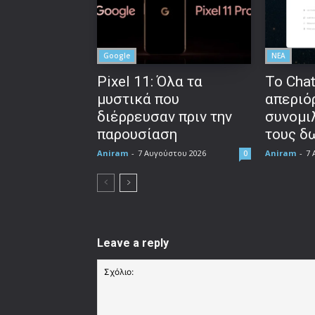
Google
ΝΕΑ
Pixel 11: Όλα τα
Το Cha
μυστικά που
απεριό
διέρρευσαν πριν την
συνομι
παρουσίαση
τους δ
Aniram
-
7 Αυγούστου 2026
Aniram
-
7 
0
Leave a reply