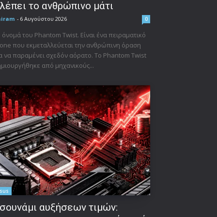
λέπει το ανθρώπινο μάτι
niram
-
6 Αυγούστου 2026
0
 όνομά του Phantom Twist. Είναι ένα πειραματικό
one που εκμεταλλεύεται την ανθρώπινη όραση
α να παραμένει σχεδόν αόρατο. Το Phantom Twist
μιουργήθηκε από μηχανικούς...
sus
σουνάμι αυξήσεων τιμών: