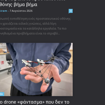
θόνης βήμα βήμα
niram
-
7 Αυγούστου 2026
0
σωστή τοποθέτηση ενός προστατευτικού οθόνης
ν χρειάζεται ειδικές γνώσεις, αλλά λίγη
οετοιμασία και τα κατάλληλα εργαλεία. Τα πιο
νηθισμένα προβλήματα είναι το στραβό...
ΕΑ
ο drone «φάντασμα» που δεν το