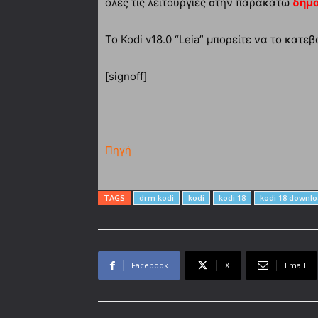
όλες τις λειτουργίες στην παρακάτω
δημο
Το Kodi v18.0 “Leia” μπορείτε να το κατε
[signoff]
Πηγή
TAGS
drm kodi
kodi
kodi 18
kodi 18 downl
Facebook
X
Email