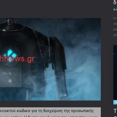
δ
A
Η 
σε
με
χα
Ν
Τ
 ανοικτού κώδικα για τη διαχείριση της προσωπικής