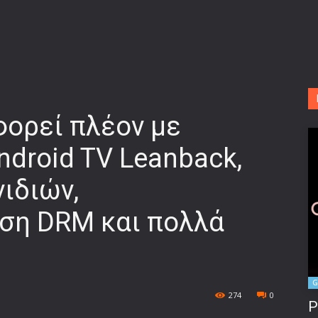
φορεί πλέον με
ndroid TV Leanback,
ιδιών,
ση DRM και πολλά
G
274
0
P