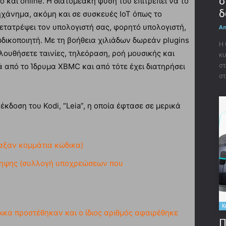
σ
 και online. Η διατομεακή φύση του επιτρέπει να το
δ
χάνημα, ακόμη και σε συσκευές IoT όπως το
 μετατρέψει τον υπολογιστή σας, φορητό υπολογιστή,
A
δικοποιητή. Με τη βοήθεια χιλιάδων δωρεάν plugins
Η
ουθήσετε ταινίες, τηλεόραση, ροή μουσικής και
κυ
στ
 από το Ίδρυμα XBMC και από τότε έχει διατηρήσει
στ
δοση του Kodi, “Leia”, η οποία έφτασε σε μερικά
αξαν κομμάτια κώδικα)
ληψης (συλλογή υποχρεώσεων που
Κ
ικα προστέθηκαν και ο ίδιος αριθμός αφαιρέθηκε
Π