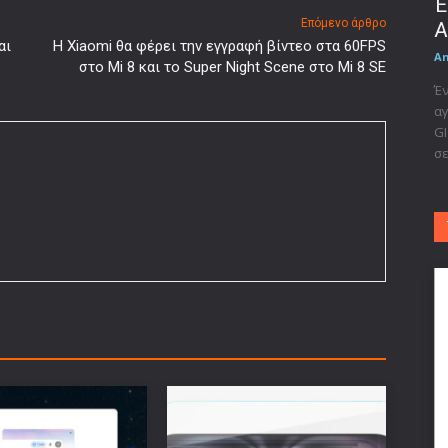
Έ
Επόμενο άρθρο
A
αι
Η Xiaomi θα φέρει την εγγραφή βίντεο στα 60FPS
A
στο Mi 8 και το Super Night Scene στο Mi 8 SE
Έν
αγ
GI
σε