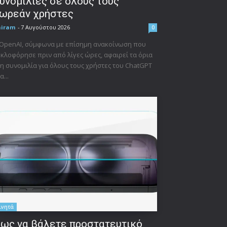
υνομιλίες σε όλους τους
ωρεάν χρήστες
niram
-
7 Αυγούστου 2026
0
 OpenAI, σύμφωνα με επίσημη ανακοίνωση που
κλοφόρησε πριν από λίγες ώρες, αφαιρεί τα όρια
η συνομιλία για όλους τους χρήστες του ChatGPT
α...
ινητά
ως να βάλετε προστατευτικό