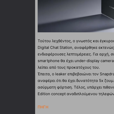
Τούτου λεχθέντος, ο γνωστός και έγκυρος
Digital Chat Station, αναφέρθηκε εκτενώ
ενδιαφέρουσες λεπτομέρειες. Για αρχή, σ
smartphone θα έχει under-display camer
λείπει από τους προκατόχους του.
Έπειτα, ο leaker επιβεβαιώνει τον Snapd
αναφέρει ότι θα έχει δυνατότητα 5x ζουμ
ασύρματη φόρτιση. Τέλος, υπάρχει πιθανό
Edition concept αναδιπλούμενου τηλεφώνο
ΠΗΓΗ