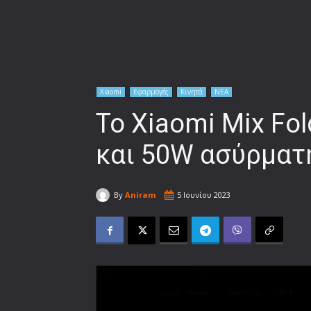
Xiaomi
Εφαρμογές
Κινητά
ΝΕΑ
Το Xiaomi Mix Fol
και 50W ασύρματ
By
Aniram
5 Ιουνίου 2023