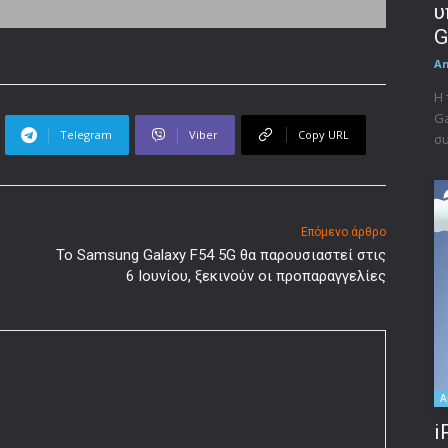
υ
G
A
Η 
Ga
Telegram
Viber
Copy URL
συ
Επόμενο άρθρο
ο
Το Samsung Galaxy F54 5G θα παρουσιαστεί στις
6 Ιουνίου, ξεκινούν οι προπαραγγελίες
A
i