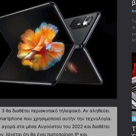
β
A
Το
dr
γι
δη
 3 θα διαθέτει περισκοπικό τηλεφακό. Αν αληθεύει
 smartphone που χρησιμοποιεί αυτήν την τεχνολογία.
A
 αγορά στα μέσα Αυγούστου του 2022 και διαθέτει
Τ
, λέγεται ότι θα έχει πιστοποίηση IP και