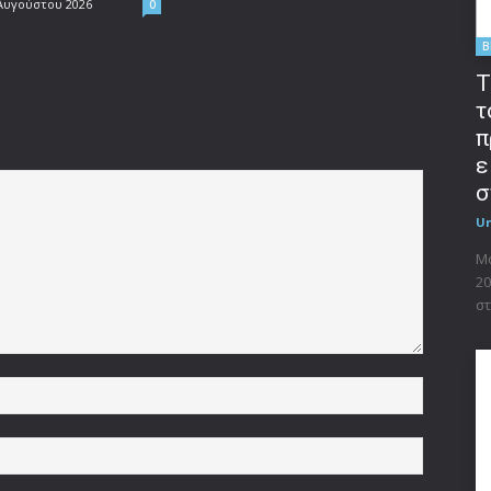
Αυγούστου 2026
0
B
T
τ
π
ε
σ
U
Μο
20
στ
Όνομα:*
Email:*