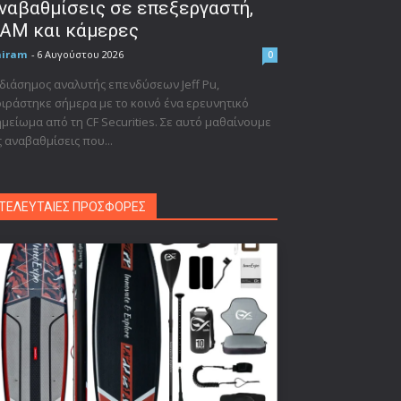
ναβαθμίσεις σε επεξεργαστή,
AM και κάμερες
niram
-
6 Αυγούστου 2026
0
διάσημος αναλυτής επενδύσεων Jeff Pu,
ιράστηκε σήμερα με το κοινό ένα ερευνητικό
μείωμα από τη CF Securities. Σε αυτό μαθαίνουμε
ς αναβαθμίσεις που...
ΤΕΛΕΥΤΑΙΕΣ ΠΡΟΣΦΟΡΕΣ