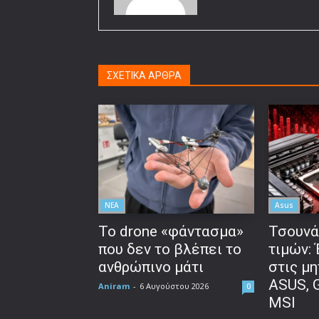
ΣΧΕΤΙΚΑ ΑΡΘΡΑ
ΝΕΑ
Asus
Το drone «φάντασμα»
Τσουνά
που δεν το βλέπει το
τιμών:
ανθρώπινο μάτι
στις μη
ASUS, 
Aniram
-
6 Αυγούστου 2026
0
MSI