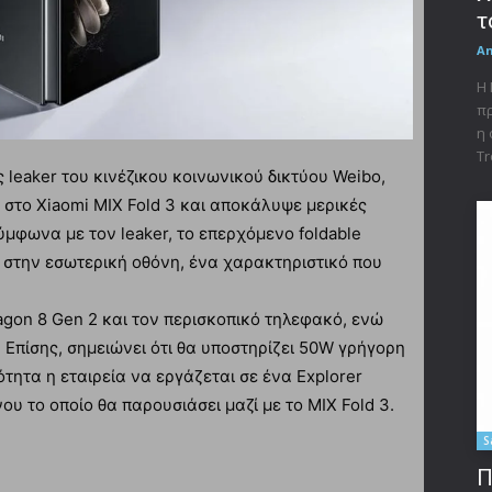
τ
A
Η 
πρ
η 
Tr
 leaker του κινέζικου κοινωνικού δικτύου Weibo,
ς στο Xiaomi MIX Fold 3 και αποκάλυψε μερικές
ύμφωνα με τον leaker, το επερχόμενο foldable
a στην εσωτερική οθόνη, ένα χαρακτηριστικό που
ragon 8 Gen 2 και τον περισκοπικό τηλεφακό, ενώ
. Επίσης, σημειώνει ότι θα υποστηρίζει 50W γρήγορη
τητα η εταιρεία να εργάζεται σε ένα Explorer
υ το οποίο θα παρουσιάσει μαζί με το MIX Fold 3.
S
Π