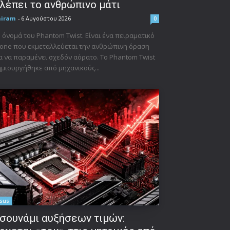
λέπει το ανθρώπινο μάτι
niram
-
6 Αυγούστου 2026
0
 όνομά του Phantom Twist. Είναι ένα πειραματικό
one που εκμεταλλεύεται την ανθρώπινη όραση
α να παραμένει σχεδόν αόρατο. Το Phantom Twist
μιουργήθηκε από μηχανικούς...
sus
σουνάμι αυξήσεων τιμών: