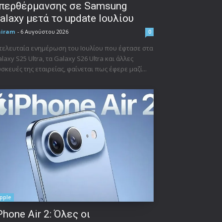
περθέρμανσης σε Samsung
alaxy μετά το update Ιουλίου
niram
-
6 Αυγούστου 2026
0
τελευταία ενημέρωση του Ιουλίου που έφτασε στα
laxy S25 Ultra, τα Galaxy S26 Ultra και άλλες
σκευές της εταιρείας, φαίνεται πως έφερε μαζί...
pple
Phone Air 2: Όλες οι