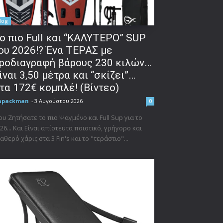
log
o πιο Full και “ΚΑΛΥΤΕΡΟ” SUP
ου 2026!? Ένα ΤΕΡΑΣ με
ροδιαγραφή βάρους 230 κιλών…
ίναι 3,50 μέτρα και “σκίζει”…
τα 172€ κομπλέ! (Βίντεο)
npackman
-
3 Αυγούστου 2026
0
υ Ζητήσατε το πιο Ψαγμένο και Full Sup για το
26... Και Είναι απίστευτα ποιοτικό, γρήγορο και
αθερό χάρις στα 3 Fin's και το "τεράστιο"...