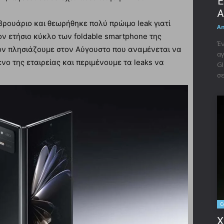
Έ
A
ρουάριο και θεωρήθηκε πολύ πρώιμο leak γιατί
A
ν ετήσιο κύκλο των foldable smartphone της
Έν
ον πλησιάζουμε στον Αύγουστο που αναμένεται να
αγ
ο της εταιρείας και περιμένουμε τα leaks να
GI
σε
C
X