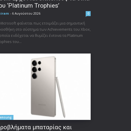
ου ‘Platinum Trophies’
niram
-
6 Αυγούστου 2026
0
Microsoft φαίνεται πως ετοιμάζει μια σημαντική
οσθήκη στο σύστημα των Achievements του Xbox,
οποία ενδέχεται να θυμίζει έντονα τα Platinum
ophies του...
amsung
ροβλήματα μπαταρίας και