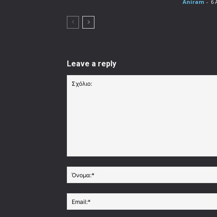
Aniram
-
6 
Leave a reply
Σχόλιο: