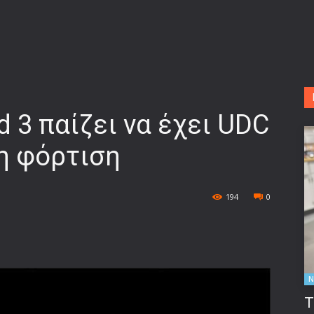
d 3 παίζει να έχει UDC
η φόρτιση
194
0
Ν
Τ