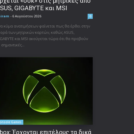
ρχεται «σοκ» στις μητρικές από
SUS, GIGABYTE και MSI
niram
-
6 Αυγούστου 2026
0
α κύμα ανατιμήσεων φαίνεται πως θα έρθει στην
ορά των μητρικών καρτών, καθώς ASUS,
GABYTE και MSI ακούγεται τώρα ότι θα προβούν
 σημαντικές...
onsole Games
box: Έρχονται επιτέλους τα δικά