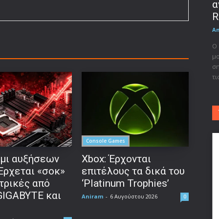
α
R
A
Ο 
μο
ση
τι
Console Games
μι αυξήσεων
Xbox: Έρχονται
 Έρχεται «σοκ»
επιτέλους τα δικά του
τρικές από
‘Platinum Trophies’
GIGABYTE και
Aniram
-
6 Αυγούστου 2026
0