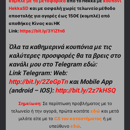
κομπλέ με τα μεταφορικά
από τo Hekka με
κουπόνι
HekkaSD
και με ασφαλή χωρίς τελωνείο μέθοδο
αποστολής για αγορές έως 150€ (κομπλέ) από
αποθήκες Κίνας και ΗΚ
Link:
https://bit.ly/3YiZfn6
Όλα τα καθημερινά κουπόνια με τις
καλύτερες προσφορές θα τα βρεις στο
κανάλι μου στο Telegram εδώ:
Link Telegram: Web:
http://bit.ly/2ZeGpTn
και Mobile App
(android – IOS):
http://bit.ly/2z7kHSQ
Σημείωση
:
Σε περίπτωση προβλήματος με το
τελωνείο ή την αγορά, πρώτα κοιτάτε
εδώ
και μετά
μιλάτε είτε με το
CS του καταστήματος
ή με
υπεύθυνο
εδώ
.