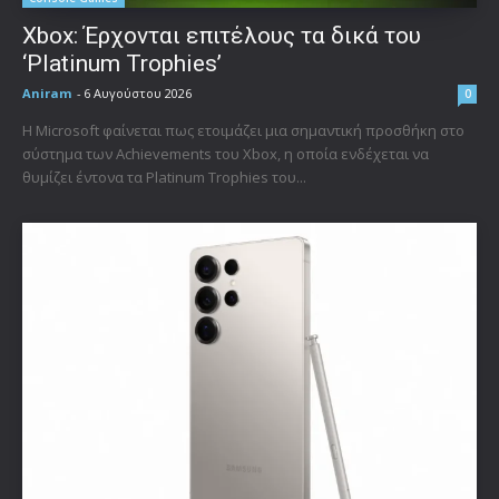
Xbox: Έρχονται επιτέλους τα δικά του
‘Platinum Trophies’
Aniram
-
6 Αυγούστου 2026
0
Η Microsoft φαίνεται πως ετοιμάζει μια σημαντική προσθήκη στο
σύστημα των Achievements του Xbox, η οποία ενδέχεται να
θυμίζει έντονα τα Platinum Trophies του...