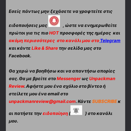
Εσείς πάντως μην ξεχάσετε να γραφτείτε στις
ειδοποιήσεις μας
, ώστε να ενημερωθείτε
πρώτοι για τις πιο
HOT
προσφορές της ημέρας και
ακόμη περισσότερες
στο κανάλι μου στο
Telegram
και κάντε
Like & Share
την σελίδα μας στο
Facebook.
Θα χαρώ να βοηθήσω και να απαντήσω απορίες
σας. Θα με βρείτε στο
Messenger
ως
Unpackman
Review
. Αφήστε μου ένα σχόλιο στο βίντεο ή
στείλετε μου ένα email στο
unpackmanreview@gmail.com
. Κάντε
SUBSCRIBE
κ
αι πατήστε την
ειδοποίηση
(
) στο κανάλι
μου.