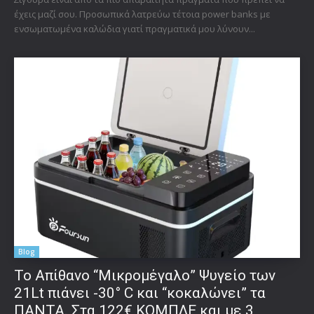
έχεις μαζί σου. Προσωπικά λατρεύω τέτοια power banks με
ενσωματωμένα καλώδια γιατί πραγματικά μου λύνουν...
Blog
Το Απίθανο “Μικρομέγαλο” Ψυγείο των
21Lt πιάνει -30° C και “κοκαλώνει” τα
ΠΑΝΤΑ. Στα 122€ ΚΟΜΠΛΕ και με 3