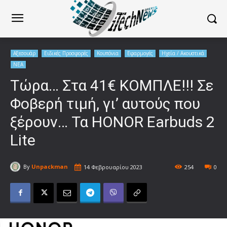
Αξεσουάρ
Ειδικές Προσφορές
Κουπόνια
Εφαρμογές
Ηχεία / Ακουστικά
ΝΕΑ
Τώρα… Στα 41€ ΚΟΜΠΛΕ!!! Σε
Φοβερή τιμή, γι’ αυτούς που
ξέρουν… Τα HONOR Earbuds 2
Lite
By
Unpackman
14 Φεβρουαρίου 2023
254
0