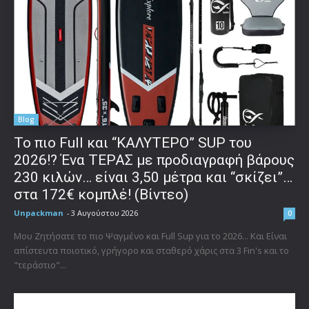
Blog
To πιο Full και “ΚΑΛΥΤΕΡΟ” SUP του
2026!? Ένα ΤΕΡΑΣ με προδιαγραφή βάρους
230 κιλών… είναι 3,50 μέτρα και “σκίζει”…
στα 172€ κομπλέ! (Βίντεο)
Unpackman
-
3 Αυγούστου 2026
0
Μου Ζητήσατε το πιο Ψαγμένο και Full Sup για το 2026... Και Είναι
απίστευτα ποιοτικό, γρήγορο και σταθερό χάρις στα 3 Fin's και το
"τεράστιο"...