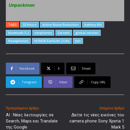
Unpackman
TAGS
32 Hours
Active Noise Reduction
battery life
bluetooth 5.2
earphones
Earsets
global version
Headphones
HONOR Earbuds 2 Lite
tws
Facebook
X
Email
Telegram
Viber
Copy URL
Προηγούμενο άρθρο
Επόμενο άρθρο
AI : Νέες λειτουργίες σε
Δείτε τις νέες εικόνες του
Search, Maps και Translate
camera phone Sony Xperia 1
της Google
Mark 5