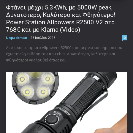
Φτάνει μέχρι 5,3KWh, με 5000W peak,
Δυνατότερο, Καλύτερο και Φθηνότερο!
Power Station Allpowers R2500 V2 στα
768€ και με Klarna (Video)
Unpackman
-
25 Ιουλίου 2026
0
Δεν είναι το πρώτο Allpowers R2500 που φέρνω και σήμερα σου
έχω την 2η έκδοση του που είναι Δυνατότερο, Καλύτερο και
Φθηνότερο! Ακολουθεί όπως και...