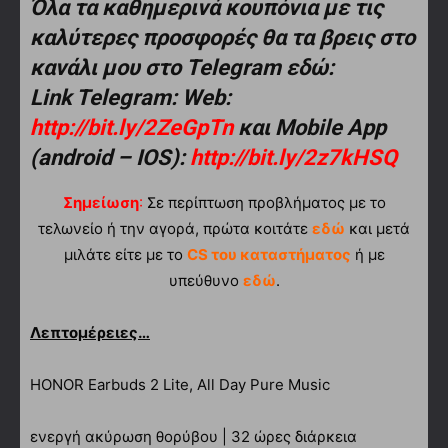
Όλα τα καθημερινά κουπόνια με τις
καλύτερες προσφορές θα τα βρεις στο
κανάλι μου στο Telegram εδώ:
Link Telegram: Web:
http://bit.ly/2ZeGpTn
και Mobile App
(android – IOS):
http://bit.ly/2z7kHSQ
Σημείωση
:
Σε περίπτωση προβλήματος με το
τελωνείο ή την αγορά, πρώτα κοιτάτε
εδώ
και μετά
μιλάτε είτε με το
CS του καταστήματος
ή με
υπεύθυνο
εδώ
.
Λεπτομέρειες…
HONOR Earbuds 2 Lite, All Day Pure Music
ενεργή ακύρωση θορύβου | 32 ώρες διάρκεια