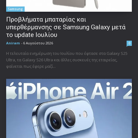
Samsung
Προβλήματα μπαταρίας και
υπερθέρμανσης σε Samsung Galaxy μετά
το update Ιουλίου
Aniram
-
6 Αυγούστου 2026
0
Η τελευταία ενημέρωση του Ιουλίου που έφτασε στα Galaxy S25
Ultra, τα Galaxy S26 Ultra και άλλες συσκευές της εταιρείας,
φαίνεται πως έφερε μαζί...