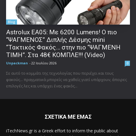
Blog
Astrolux ΕΑ05: Με 6200 Lumens! Ο πιο
“ΨΑΓΜΕΝΟΣ” Διπλής Δέσμης mini
“Τακτικός Φακός… στην πιο “ΨΑΓΜΕΝΗ
ΤΙΜΗ”. Στα 48€ ΚΟΜΠΛΕ!!! (Video)
Unpackman
-
22 Ιουλίου 2026
0
Σε αυτό το κομμάτι της τεχνολογίας που περιέχει και τους
φακούς... πραγματικά μπορείς να χαθείς γιατί υπάρχουν, άπειρες
επιλογές λες και υπάρχει ένας φακός...
ΣΧΕΤΙΚΑ ΜΕ ΕΜΑΣ
iTechNews.gr is a Greek effort to inform the public about