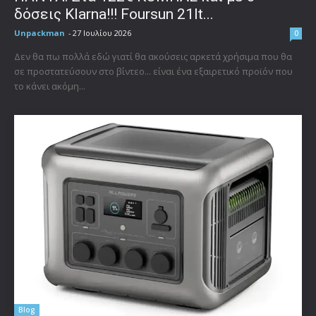
δόσεις Klarna!!! Foursun 21lt...
Unpackman
-
27 Ιουλίου 2026
0
Δεν θα πω πολλά εδώ γιατί θα ακούσεις αρκετά χρήσιμα που θα
σε προστατεύσουν στο βίντεο... είναι ένα εξαιρετικό προϊόν που
το κάνει ακόμη...
Blog