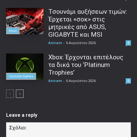
Τσουνάμι αυξήσεων τιμών:
Έρχεται «σοκ» στις
μητρικές από ASUS,
Asus
GIGABYTE και MSI
Aniram
-
6 Αυγούστου 2026
0
Xbox: Έρχονται επιτέλους
τα δικά του ‘Platinum
Trophies’
Console Games
Aniram
-
6 Αυγούστου 2026
0
Leave a reply