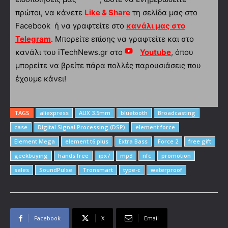
πρώτοι, να κάνετε
Like & Share
τη σελίδα μας στο
Facebook ή να γραφτείτε στο
κανάλι μας στο
Telegram
. Μπορείτε επίσης να γραφτείτε και στο
κανάλι του iTechNews.gr στο
Youtube
, όπου
μπορείτε να βρείτε πάρα πολλές παρουσιάσεις που
έχουμε κάνει!
TAGS
aliexpress
AUX 3.5mm
bluetooth
Broadcasting
case
Digital Signal Processing (DSP)
element force
Element Mega
element t6 plus
Extra Bass
Force 2
free gift
geekbuying
hands free
ipx7
mp3
nfc
promotion
sales
SoundPulse
Tronsmart
type-c
waterproof
Facebook
X
Email