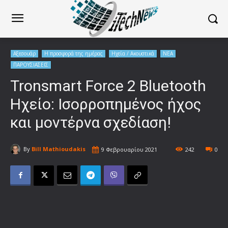
Αξεσουάρ
Η προσφορά της ημέρας
Ηχεία / Ακουστικά
ΝΕΑ
ΠΑΡΟΥΣΙΑΣΕΙΣ
Tronsmart Force 2 Bluetooth
Ηχείο: Ισορροπημένος ήχος
και μοντέρνα σχεδίαση!
By
Bill Mathioudakis
9 Φεβρουαρίου 2021
242
0