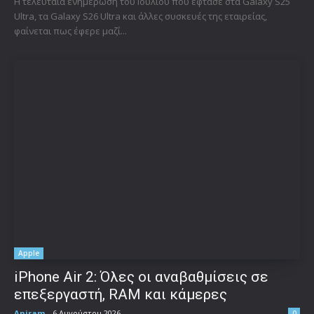
Η τελευταία ενημέρωση του Ιουλίου που έφτασε στα Galaxy S25
Ultra, τα Galaxy S26 Ultra και άλλες συσκευές της εταιρείας,
φαίνεται πως έφερε μαζί...
Apple
iPhone Air 2: Όλες οι αναβαθμίσεις σε
επεξεργαστή, RAM και κάμερες
Aniram
-
6 Αυγούστου 2026
0