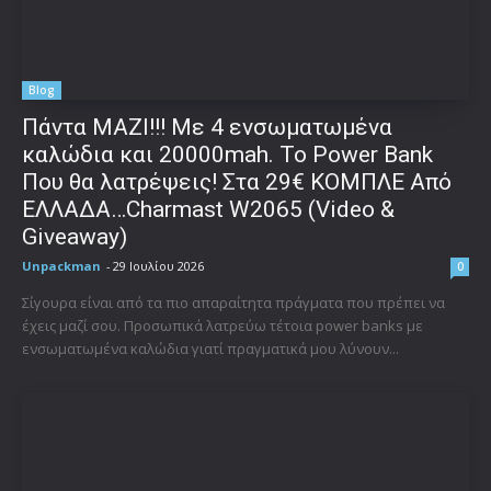
Blog
Πάντα ΜΑΖΙ!!! Με 4 ενσωματωμένα
καλώδια και 20000mah. Το Power Bank
Που θα λατρέψεις! Στα 29€ ΚΟΜΠΛΕ Από
ΕΛΛΑΔΑ…Charmast W2065 (Video &
Giveaway)
Unpackman
-
29 Ιουλίου 2026
0
Σίγουρα είναι από τα πιο απαραίτητα πράγματα που πρέπει να
έχεις μαζί σου. Προσωπικά λατρεύω τέτοια power banks με
ενσωματωμένα καλώδια γιατί πραγματικά μου λύνουν...