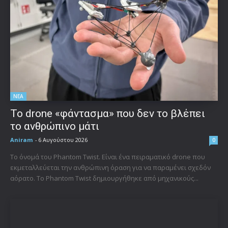
ΝΕΑ
Το drone «φάντασμα» που δεν το βλέπει
το ανθρώπινο μάτι
Aniram
-
6 Αυγούστου 2026
0
Το όνομά του Phantom Twist. Είναι ένα πειραματικό drone που
εκμεταλλεύεται την ανθρώπινη όραση για να παραμένει σχεδόν
αόρατο. Το Phantom Twist δημιουργήθηκε από μηχανικούς...