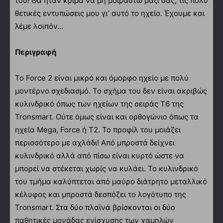
του! Θα ήταν κρίμα να μη μοιραστώ μαζί σας, τις πολύ
θετικές εντυπώσεις μου γι’ αυτό το ηχείο. Έχουμε και
λέμε λοιπόν…
Περιγραφή
Το Force 2 είναι μικρό και όμορφο ηχείο με πολύ
μοντέρνο σχεδιασμό. Το σχήμα του δεν είναι ακριβώς
κυλινδρικό όπως των ηχείων της σειράς T6 της
Tronsmart. Ούτε όμως είναι και ορθογώνιο όπως τα
ηχεία Mega, Force ή T2. Το προφίλ του μοιάζει
περισσότερο με αχλάδι! Από μπροστά δείχνει
κυλινδρικό αλλά από πίσω είναι κυρτό ώστε να
μπορεί να στέκεται χωρίς να κυλάει. Το κυλινδρικό
του τμήμα καλύπτεται από μαύρο διάτρητο μεταλλικό
κέλυφος και μπροστά δεσπόζει το λογότυπο της
Tronsmart. Στα δύο πλαϊνά βρίσκονται οι δύο
παθητικές μονάδας ενίσχυσης των χαμηλών