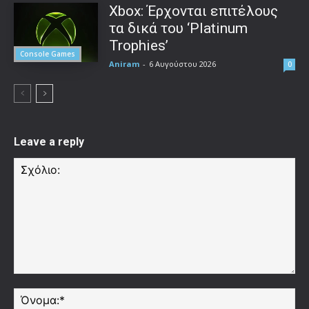
Xbox: Έρχονται επιτέλους
τα δικά του ‘Platinum
Trophies’
Console Games
Aniram
-
6 Αυγούστου 2026
0
Leave a reply
Σχόλιο:
Όν