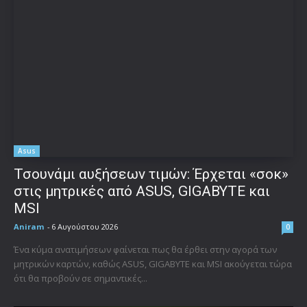
Asus
Τσουνάμι αυξήσεων τιμών: Έρχεται «σοκ»
στις μητρικές από ASUS, GIGABYTE και
MSI
Aniram
-
6 Αυγούστου 2026
0
Ένα κύμα ανατιμήσεων φαίνεται πως θα έρθει στην αγορά των
μητρικών καρτών, καθώς ASUS, GIGABYTE και MSI ακούγεται τώρα
ότι θα προβούν σε σημαντικές...