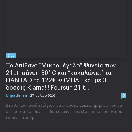
Blog
Το Απίθανο “Μικρομέγαλο” Ψυγείο των
21Lt πιάνει -30° C και “κοκαλώνει” τα
ΠΑΝΤΑ. Στα 122€ ΚΟΜΠΛΕ και με 3
δόσεις Klarna!!! Foursun 21lt...
Unpackman
-
27 Ιουλίου 2026
0
Δεν θα πω πολλά εδώ γιατί θα ακούσεις αρκετά χρήσιμα που θα
σε προστατεύσουν στο βίντεο... είναι ένα εξαιρετικό προϊόν που
το κάνει ακόμη...