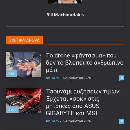
Bill Mathioudakis
ΣΧΕΤΙΚΑ ΑΡΘΡΑ
Το drone «φάντασμα» που
δεν το βλέπει το ανθρώπινο
μάτι
ΝΕΑ
Aniram
-
6 Αυγούστου 2026
0
Τσουνάμι αυξήσεων τιμών:
Έρχεται «σοκ» στις
μητρικές από ASUS,
Asus
GIGABYTE και MSI
Aniram
-
6 Αυγούστου 2026
0