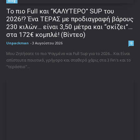
Blog
To πιο Full και “ΚΑΛΥΤΕΡΟ” SUP του
2026!? Ένα ΤΕΡΑΣ με προδιαγραφή βάρους
230 κιλών… είναι 3,50 μέτρα και “σκίζει”…
στα 172€ κομπλέ! (Βίντεο)
Unpackman
-
3 Αυγούστου 2026
0
Μου Ζητήσατε το πιο Ψαγμένο και Full Sup για το 2026... Και Είναι
απίστευτα ποιοτικό, γρήγορο και σταθερό χάρις στα 3 Fin's και το
"τεράστιο"...