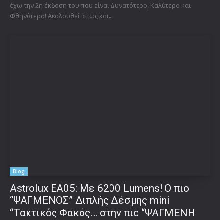
έχω την 2η έκδοση του που είναι Δυνατότερο, Καλύτερο και
Φθηνότερο! Ακολουθεί όπως και...
Blog
Astrolux ΕΑ05: Με 6200 Lumens! Ο πιο
“ΨΑΓΜΕΝΟΣ” Διπλής Δέσμης mini
“Τακτικός Φακός… στην πιο “ΨΑΓΜΕΝΗ