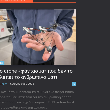
ΕΑ
ο drone «φάντασμα» που δεν το
λέπει το ανθρώπινο μάτι
niram
-
6 Αυγούστου 2026
0
 όνομά του Phantom Twist. Είναι ένα πειραματικό
one που εκμεταλλεύεται την ανθρώπινη όραση
α να παραμένει σχεδόν αόρατο. Το Phantom Twist
μιουργήθηκε από μηχανικούς...