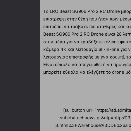
Το LRC Beast SG906 Pro 2 RC Drone μπορ
επιστρέψει στην θέση που ήταν πριν μέσ
επιτρέπει να τραβάτε πιο σταθερές και κ
Beast SG906 Pro 2 RC Drone είναι 28 λεπ
στον αέρα για να τραβήξετε τέλειες φωτο
κάμερα 4K και λειτουργία all-in-one για 
λειτουργίας επιστροφής με ένα κουμπί, το
Είναι εύκολο να απογειωθεί ή να προσγει
μπορείτε εύκολα να ελέγξετε το drone μόν
[su_button url=”https://ad.admi
subid=itechnews.gr&ulp=https
3.html%3FWarehouse%3DDE%26aid%3