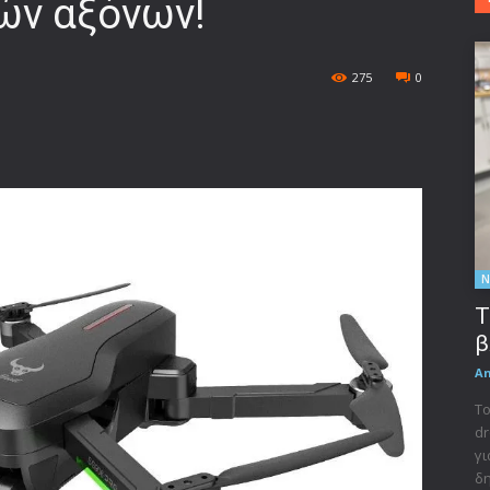
ών αξόνων!
275
0
Ν
Τ
β
A
Το
dr
γι
δη