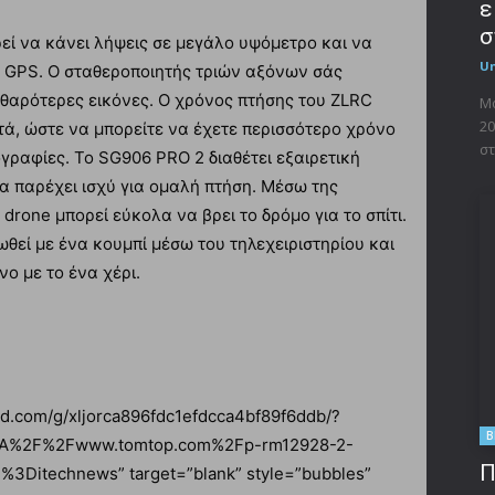
ε
σ
εί να κάνει λήψεις σε μεγάλο υψόμετρο και να
U
ω GPS. Ο σταθεροποιητής τριών αξόνων σάς
αθαρότερες εικόνες. Ο χρόνος πτήσης του ZLRC
Μο
20
τά, ώστε να μπορείτε να έχετε περισσότερο χρόνο
στ
γραφίες. Το SG906 PRO 2 διαθέτει εξαιρετική
να παρέχει ισχύ για ομαλή πτήση. Μέσω της
 drone μπορεί εύκολα να βρει το δρόμο για το σπίτι.
ωθεί με ένα κουμπί μέσω του τηλεχειριστηρίου και
ο με το ένα χέρι.
tad.com/g/xljorca896fdc1efdcca4bf89f6ddb/?
B
%3A%2F%2Fwww.tomtop.com%2Fp-rm12928-2-
Π
Ditechnews” target=”blank” style=”bubbles”