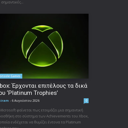
 σημαντικές...
onsole Games
box: Έρχονται επιτέλους τα δικά
ου ‘Platinum Trophies’
niram
-
6 Αυγούστου 2026
0
Microsoft φαίνεται πως ετοιμάζει μια σημαντική
οσθήκη στο σύστημα των Achievements του Xbox,
οποία ενδέχεται να θυμίζει έντονα τα Platinum
ophies του...