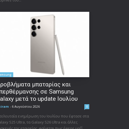
amsung
ροβλήματα μπαταρίας και
περθέρμανσης σε Samsung
alaxy μετά το update Ιουλίου
niram
-
6 Αυγούστου 2026
0
τελευταία ενημέρωση του Ιουλίου που έφτασε στα
laxy S25 Ultra, τα Galaxy S26 Ultra και άλλες
σκευές της εταιρείας, φαίνεται πως έφερε μαζί...