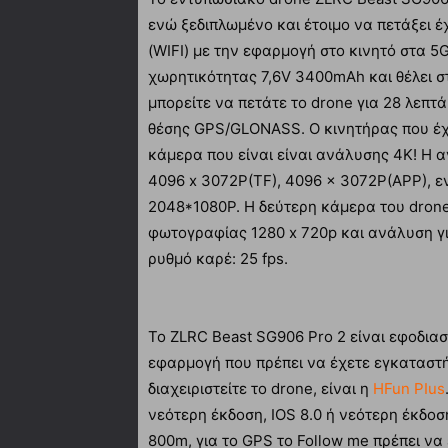
ενώ ξεδιπλωμένο και έτοιμο να πετάξει έ
(WIFI) με την εφαρμογή στο κινητό στα 5
χωρητικότητας 7,6V 3400mAh και θέλει στ
μπορείτε να πετάτε το drone για 28 λεπτ
θέσης GPS/GLONASS. Ο κινητήρας που έχει
κάμερα που είναι είναι ανάλυσης 4Κ! Η 
4096 x 3072P(TF), 4096 x 3072P(APP), εν
2048*1080P. Η δεύτερη κάμερα του drone
φωτογραφίας 1280 x 720p και ανάλυση για
ρυθμό καρέ: 25 fps.
Το ZLRC Beast SG906 Pro 2 είναι εφοδια
εφαρμογή που πρέπει να έχετε εγκαταστή
διαχειριστείτε το drone, είναι η
HFun PIus
νεότερη έκδοση, IOS 8.0 ή νεότερη έκδοσ
800m, για το GPS το Follow me πρέπει να 