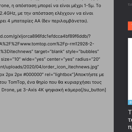
τι
rone, η απόσταση μπορεί να είναι μέχρι 1-5μ. Το
 2.4GHz, με την απόσταση ελέγχουν να είναι
ρει 4 μπαταρίες AA (δεν περιλαμβάνεται).
tad.com/g/xljorca896fdc1efdcca4bf89f6ddb/?
%3A%2F%2Fwww.tomtop.com%2Fp-rm12928-2-
Ditechnews” target=”blank” style=”bubbles”
” size=”10″ wide=”yes” center=”yes” radius=”20″
ent/uploads/2020/04/order_icon_itechnews.jpg”
x 2px 2px #000000″ rel=”lightbox”]Αποκτήστε με
του TomTop, ένα θηρίο που θα κυριαρχήσει τους
 Drone, με 3-Axis 4K ψηφιακή κάμερα[/su_button]
B
T
τ
π