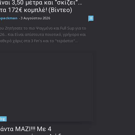
ίναι 3,50 μέτρα και “σκίζει”…
τα 172€ κομπλέ! (Βίντεο)
npackman
-
3 Αυγούστου 2026
0
υ Ζητήσατε το πιο Ψαγμένο και Full Sup για το
26... Και Είναι απίστευτα ποιοτικό, γρήγορο και
αθερό χάρις στα 3 Fin's και το "τεράστιο"...
log
άντα ΜΑΖΙ!!! Με 4