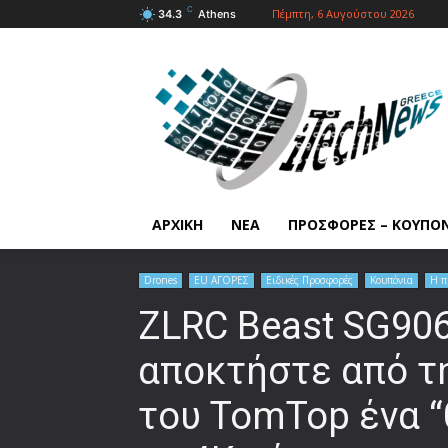
C
Πέμπτη, 6 Αυγούστου 2026
34.3
Athens
ΑΡΧΙΚΗ
ΝΕΑ
ΠΡΟΣΦΟΡΕΣ – ΚΟΥΠΟ
Drones
EU ΑΓΟΡΕΣ
Ειδικές Προσφορές
Κουπόνια
Η π
ZLRC Beast SG906
αποκτήστε από τ
του TomTop ένα “