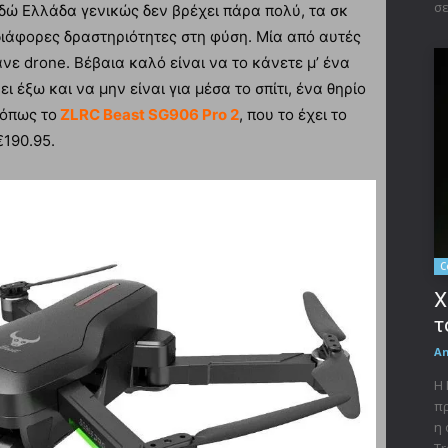
σε
εδώ Ελλάδα γενικώς δεν βρέχει πάρα πολύ, τα σκ
διάφορες δραστηριότητες στη φύση. Μία από αυτές
νε drone. Βέβαια καλό είναι να το κάνετε μ’ ένα
ι έξω και να μην είναι για μέσα το σπίτι, ένα θηρίο
 όπως το
ZLRC Beast SG906 Pro 2
, που το έχει το
190.95.
C
X
τ
A
Η 
πρ
η 
Tr