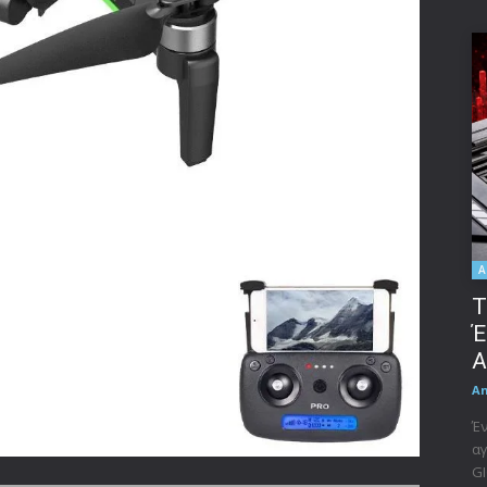
A
Τ
Έ
A
A
Έν
αγ
GI