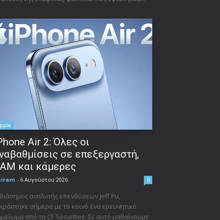
pple
Phone Air 2: Όλες οι
ναβαθμίσεις σε επεξεργαστή,
AM και κάμερες
niram
-
6 Αυγούστου 2026
0
διάσημος αναλυτής επενδύσεων Jeff Pu,
ιράστηκε σήμερα με το κοινό ένα ερευνητικό
μείωμα από τη CF Securities. Σε αυτό μαθαίνουμε