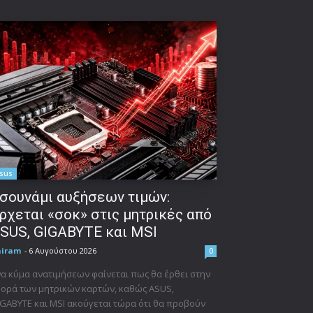
sus
σουνάμι αυξήσεων τιμών:
ρχεται «σοκ» στις μητρικές από
SUS, GIGABYTE και MSI
niram
-
6 Αυγούστου 2026
0
α κύμα ανατιμήσεων φαίνεται πως θα έρθει στην
ορά των μητρικών καρτών, καθώς ASUS,
GABYTE και MSI ακούγεται τώρα ότι θα προβούν