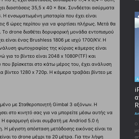
χει διαστάσεις 35,5 x 40 x 8εκ. Συνδέεται ασύρματα
G. Η ενσωματωμένη μπαταρία που έχει είναι
ις 6 ώρες περίπου για να φορτίσει πλήρως. Μετά θα
ά. Το drone διαθέτει δορυφορική μονάδα εντοπισμού
 είναι ένας Brushless 1806 με ισχύ 1700/KV. Η
ανάλυση φωτογραφίας της κύριας κάμερας είναι
ώ για το βίντεο είναι 2048 x 1080P(TF) και
 που βρίσκεται στο κάτω μέρος του, έχει ανάλυση
 βίντεο 1280 x 720p. Η κάμερα τραβάει βίντεο με
A
i
α
σμένο με Σταθεροποιητή Gimbal 3 αξόνων. Η
R
σει στο κινητό σας για να μπορείτε μέσω αυτής να
A
. Η εφαρμογή είναι συμβατή με Andriod 5.0 ή
Ο 
η. Η μέγιστη απόσταση μετάδοσης εικόνας είναι τα
μο
είναι το drone μέχρι τα 20 μέτρα. Για την λήψη
ση