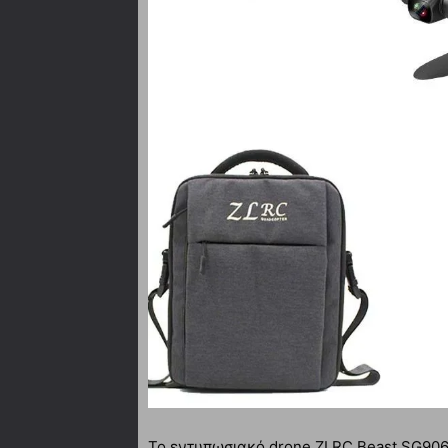
Το εντυπωσιακό drone ZLRC Beast SG906 P