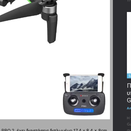
S
Π
υ
G
A
Η 
Ga
συ
RO 2, έχει διαστάσεις διπλωμένο 17,4 x 8,4 x 8cm,